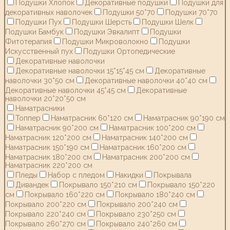
Подушки Хлопок
Декоративные подушки
Подушки для
декоративных наволочек
Подушки 50*70
Подушки 70*70
Подушки Пух
Подушки Шерсть
Подушки Шелк
Подушки Бамбук
Подушки Эвкалипт
Подушки
Фитотерапия
Подушки Микроволокно
Подушки
Искусственный пух
Подушки Ортопедические
Декоративные наволочки
Декоративные наволочки 15*15*45 см
Декоративные
наволочки 30*50 см
Декоративные наволочки 40*40 см
Декоративные наволочки 45*45 см
Декоративные
наволочки 20*20*50 см
Наматрасники
Топпер
Наматрасник 60*120 см
Наматрасник 90*190 см
Наматрасник 90*200 см
Наматрасник 100*200 см
Наматрасник 120*200 см
Наматрасник 140*200 см
Наматрасник 150*190 см
Наматрасник 160*200 см
Наматрасник 180*200 см
Наматрасник 200*200 см
Наматрасник 220*200 см
Пледы
Набор с пледом
Накидки
Покрывала
Дивандек
Покрывало 150*210 см
Покрывало 150*220
см
Покрывало 160*220 см
Покрывало 180*240 см
Покрывало 200*220 см
Покрывало 200*240 см
Покрывало 220*240 см
Покрывало 230*250 см
Покрывало 260*270 см
Покрывало 240*260 см