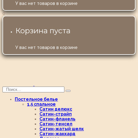
У вас нет товаров в корзине
0
Корзина пуста
У вас нет товаров в корзине
Постельное белье
1,5 спальное
Сатин делюкс
Сатин-страйп
Сатин-фланель
Сатин-тенсел
Сатин-жатый шелк
Сатин-жаккард