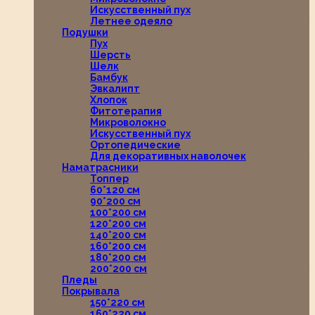
Искусственный пух
Летнее одеяло
Подушки
Пух
Шерсть
Шелк
Бамбук
Эвкалипт
Хлопок
Фитотерапия
Микроволокно
Искусственный пух
Ортопедические
Для декоративных наволочек
Наматрасники
Топпер
60*120 см
90*200 см
100*200 см
120*200 см
140*200 см
160*200 см
180*200 см
200*200 см
Пледы
Покрывала
150*220 см
160*220 см