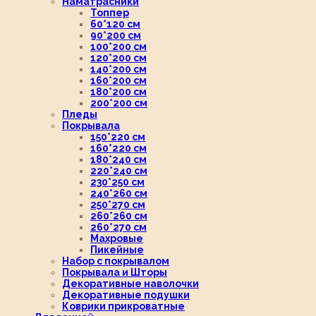
Наматрасники
Топпер
60*120 см
90*200 см
100*200 см
120*200 см
140*200 см
160*200 см
180*200 см
200*200 см
Пледы
Покрывала
150*220 см
160*220 см
180*240 см
220*240 см
230*250 см
240*260 см
250*270 см
260*260 см
260*270 см
Махровые
Пикейные
Набор с покрывалом
Покрывала и Шторы
Декоративные наволочки
Декоративные подушки
Коврики прикроватные