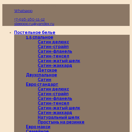
Пн-Вс с 10:00 до 19:00
Whatsapp
+7-916-160-11-12
sleeppp.ru@yandex.ru
Постельное белье
1,5 спальное
Сатин делюкс
Сатин-страйп
Сатин-фланель
Сатин-тенсел
Сатин-жатый шелк
Сатин-жаккард
Детское
Двухспальное
Сатин
Евро стандарт
Сатин делюкс
Сатин-страйп
Сатин-фланель
Сатин-тенсел
Сатин-жатый шелк
Сатин-жаккард
Натуральный шелк
Простынь на резинке
Евро макси
Семейное