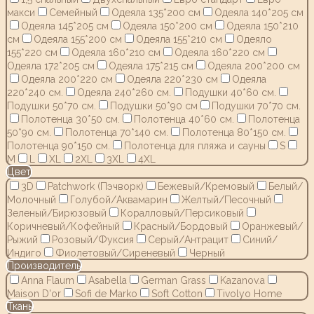
макси
Семейный
Одеяла 135*200 см
Одеяла 140*205 см
Одеяла 145*205 см
Одеяла 150*200 см
Одеяла 150*210
см
Одеяла 155*200 см
Одеяла 155*210 см
Одеяло
155*220 см
Одеяла 160*210 см
Одеяла 160*220 см
Одеяла 172*205 см
Одеяла 175*215 см
Одеяла 200*200 см
Одеяла 200*220 см
Одеяла 220*230 см
Одеяла
220*240 см.
Одеяла 240*260 см.
Подушки 40*60 см.
Подушки 50*70 см.
Подушки 50*90 см
Подушки 70*70 см.
Полотенца 30*50 см.
Полотенца 40*60 см.
Полотенца
50*90 см.
Полотенца 70*140 см.
Полотенца 80*150 см.
Полотенца 90*150 см.
Полотенца для пляжа и сауны
S
M
L
XL
2XL
3XL
4XL
Цвет
3D
Patchwork (Пэчворк)
Бежевый/Кремовый
Белый/
Молочный
Голубой/Аквамарин
Желтый/Песочный
Зеленый/Бирюзовый
Коралловый/Персиковый
Коричневый/Кофейный
Красный/Бордовый
Оранжевый/
Рыжий
Розовый/Фуксия
Серый/Антрацит
Синий/
Индиго
Фиолетовый/Сиреневый
Черный
Производитель
Anna Flaum
Asabella
German Grass
Kazanov.a
Maison D'or
Sofi de Marko
Soft Cotton
Tivolyo Home
Ткань