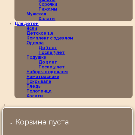
Сорочки
Пижамы
Мужская
Халаты
Для детей
Ясли
Детское 1,5
Комплект с одеялом
Одеяла
До 3 лет
После 3 лет
Подушки
До 3 лет
После 3 лет
Наборы с одеялом
Наматрасники
Покрывала
Пледы
Полотенца
Халаты
0
Корзина пуста