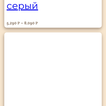
серый
5,290
–
8,090
Р
Р