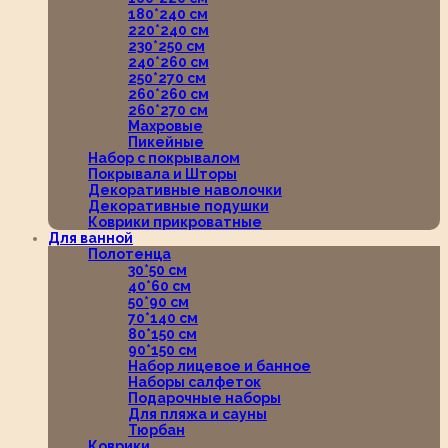
180*240 см
220*240 см
230*250 см
240*260 см
250*270 см
260*260 см
260*270 см
Махровые
Пикейные
Набор с покрывалом
Покрывала и Шторы
Декоративные наволочки
Декоративные подушки
Коврики прикроватные
Для ванной
Полотенца
30*50 см
40*60 см
50*90 см
70*140 см
80*150 см
90*150 см
Набор лицевое и банное
Наборы салфеток
Подарочные наборы
Для пляжа и сауны
Тюрбан
Коврики