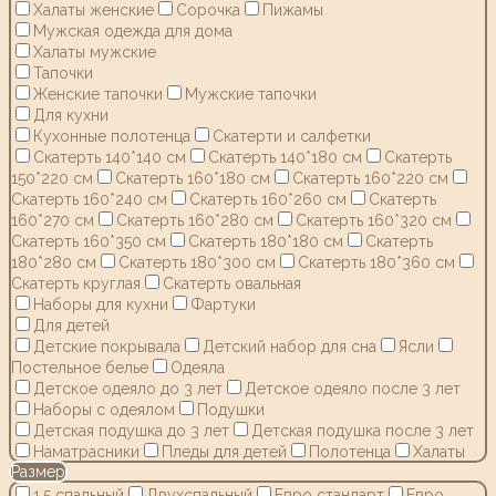
Халаты женские
Сорочка
Пижамы
Мужская одежда для дома
Халаты мужские
Тапочки
Женские тапочки
Мужские тапочки
Для кухни
Кухонные полотенца
Скатерти и салфетки
Скатерть 140*140 см
Скатерть 140*180 см
Скатерть
150*220 см
Скатерть 160*180 см
Скатерть 160*220 см
Скатерть 160*240 см
Скатерть 160*260 см
Скатерть
160*270 см
Скатерть 160*280 см
Скатерть 160*320 см
Скатерть 160*350 см
Скатерть 180*180 см
Скатерть
180*280 см
Скатерть 180*300 см
Скатерть 180*360 см
Скатерть круглая
Скатерть овальная
Наборы для кухни
Фартуки
Для детей
Детские покрывала
Детский набор для сна
Ясли
Постельное белье
Одеяла
Детское одеяло до 3 лет
Детское одеяло после 3 лет
Наборы с одеялом
Подушки
Детская подушка до 3 лет
Детская подушка после 3 лет
Наматрасники
Пледы для детей
Полотенца
Халаты
Размер
1,5 спальный
Двухспальный
Евро стандарт
Евро