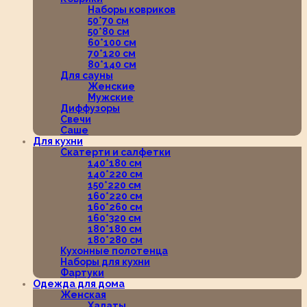
Наборы ковриков
50*70 см
50*80 см
60*100 см
70*120 см
80*140 см
Для сауны
Женские
Мужские
Диффузоры
Свечи
Саше
Для кухни
Скатерти и салфетки
140*180 см
140*220 см
150*220 см
160*220 см
160*260 см
160*320 см
180*180 см
180*280 см
Кухонные полотенца
Наборы для кухни
Фартуки
Одежда для дома
Женская
Халаты