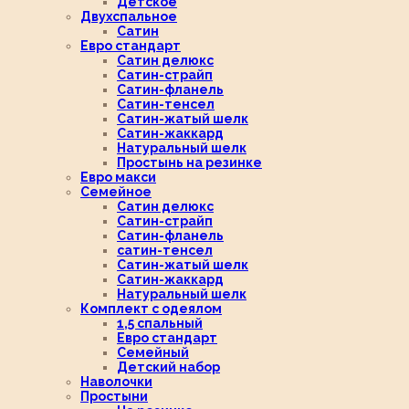
Детское
Двухспальное
Сатин
Евро стандарт
Сатин делюкс
Сатин-страйп
Сатин-фланель
Сатин-тенсел
Сатин-жатый шелк
Сатин-жаккард
Натуральный шелк
Простынь на резинке
Евро макси
Семейное
Сатин делюкс
Сатин-страйп
Сатин-фланель
сатин-тенсел
Сатин-жатый шелк
Сатин-жаккард
Натуральный шелк
Комплект с одеялом
1,5 спальный
Евро стандарт
Семейный
Детский набор
Наволочки
Простыни