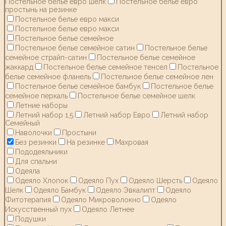
Постельное белье евро шелк
Постельное белье евро
простынь на резинке
Постельное белье евро макси
Постельное белье евро макси
Постельное белье семейное
Постельное белье семейное сатин
Постельное белье
семейное страйп-сатин
Постельное белье семейное
жаккард
Постельное белье семейное тенсел
Постельное
белье семейное фланель
Постельное белье семейное лен
Постельное белье семейное бамбук
Постельное белье
семейное перкаль
Постельное белье семейное шелк
Летние наборы
Летний набор 1,5
Летний набор Евро
Летний набор
Семейный
Наволочки
Простыни
Без резинки
На резинке
Махровая
Пододеяльники
Для спальни
Одеяла
Одеяло Хлопок
Одеяло Пух
Одеяло Шерсть
Одеяло
Шелк
Одеяло Бамбук
Одеяло Эвкалипт
Одеяло
Фитотерапия
Одеяло Микроволокно
Одеяло
Искусственный пух
Одеяло Летнее
Подушки