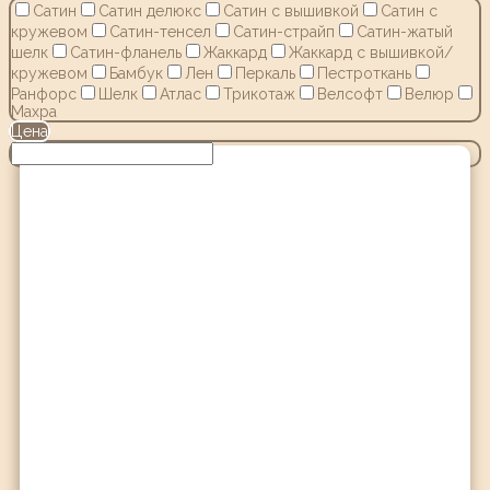
Сатин
Сатин делюкс
Сатин с вышивкой
Сатин с
кружевом
Сатин-тенсел
Сатин-страйп
Сатин-жатый
шелк
Сатин-фланель
Жаккард
Жаккард с вышивкой/
кружевом
Бамбук
Лен
Перкаль
Пестроткань
Ранфорс
Шелк
Атлас
Трикотаж
Велсофт
Велюр
Махра
Цена