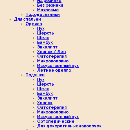
На резинке
Без резинки
Махровые
Пододеяльники
Для спальни
Одеяла
Пух
Шерсть
Шелк
Бамбук
Эвкалипт
Хлопок / Лен
Фитотерапия
Микроволокно
Искусственный пух
Летнее одеяло
Подушки
Пух
Шерсть
Шелк
Бамбук
Эвкалипт
Хлопок
Фитотерапия
Микроволокно
Искусственный пух
Ортопедические
Для декоративных наволочек