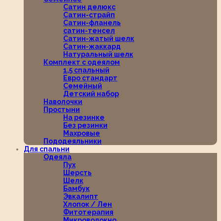
Сатин делюкс
Сатин-страйп
Сатин-фланель
сатин-тенсел
Сатин-жатый шелк
Сатин-жаккард
Натуральный шелк
Комплект с одеялом
1,5 спальный
Евро стандарт
Семейный
Детский набор
Наволочки
Простыни
На резинке
Без резинки
Махровые
Пододеяльники
Для спальни
Одеяла
Пух
Шерсть
Шелк
Бамбук
Эвкалипт
Хлопок / Лен
Фитотерапия
Микроволокно