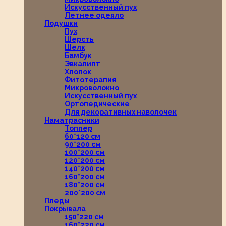
Искусственный пух
Летнее одеяло
Подушки
Пух
Шерсть
Шелк
Бамбук
Эвкалипт
Хлопок
Фитотерапия
Микроволокно
Искусственный пух
Ортопедические
Для декоративных наволочек
Наматрасники
Топпер
60*120 см
90*200 см
100*200 см
120*200 см
140*200 см
160*200 см
180*200 см
200*200 см
Пледы
Покрывала
150*220 см
160*220 см