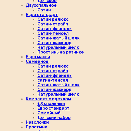
Детское
Двухспальное
Сатин
Евро стандарт
Сатин делюкс
Сатин-страйп
Сатин-фланель
Сатин-тенсел
Сатин-жатый шелк
Сатин-жаккард
Натуральный шелк
Простынь на резинке
Евро макси
Семейное
Сатин делюкс
Сатин-страйп
Сатин-фланель
сатин-тенсел
Сатин-жатый шелк
Сатин-жаккард
Натуральный шелк
Комплект с одеялом
1,5 спальный
Евро стандарт
Семейный
Детский набор
Наволочки
Простыни