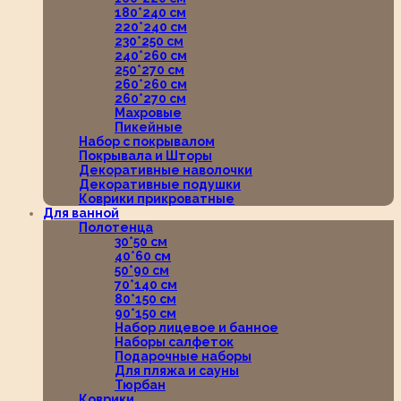
180*240 см
220*240 см
230*250 см
240*260 см
250*270 см
260*260 см
260*270 см
Махровые
Пикейные
Набор с покрывалом
Покрывала и Шторы
Декоративные наволочки
Декоративные подушки
Коврики прикроватные
Для ванной
Полотенца
30*50 см
40*60 см
50*90 см
70*140 см
80*150 см
90*150 см
Набор лицевое и банное
Наборы салфеток
Подарочные наборы
Для пляжа и сауны
Тюрбан
Коврики