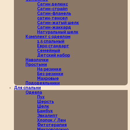
Сатин делюкс
Сатин-страйп
Сатин-фланель
сатин-тенсел
Сатин-жатый шелк
Сатин-жаккард
Натуральный шелк
Комплект с одеялом
1,5 спальный
Евро стандарт
Семейный
Детский набор
Наволочки
Простыни
На резинке
Без резинки
Махровые
Пододеяльники
Для спальни
Одеяла
Пух
Шерсть
Шелк
Бамбук
Эвкалипт
Хлопок / Лен
Фитотерапия
Микроволокно