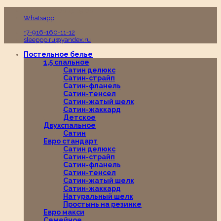
Пн-Вс с 10:00 до 19:00
Whatsapp
+7-916-160-11-12
sleeppp.ru@yandex.ru
Постельное белье
1,5 спальное
Сатин делюкс
Сатин-страйп
Сатин-фланель
Сатин-тенсел
Сатин-жатый шелк
Сатин-жаккард
Детское
Двухспальное
Сатин
Евро стандарт
Сатин делюкс
Сатин-страйп
Сатин-фланель
Сатин-тенсел
Сатин-жатый шелк
Сатин-жаккард
Натуральный шелк
Простынь на резинке
Евро макси
Семейное