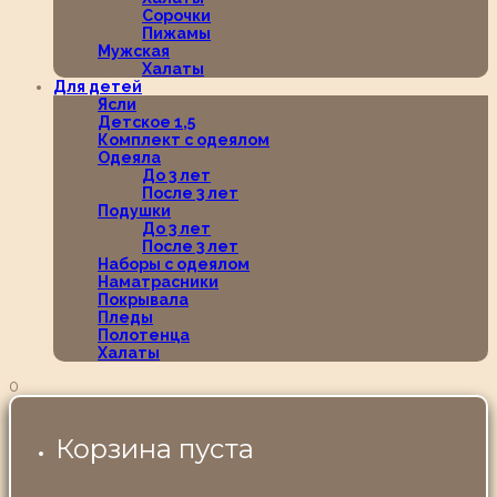
Сорочки
Пижамы
Мужская
Халаты
Для детей
Ясли
Детское 1,5
Комплект с одеялом
Одеяла
До 3 лет
После 3 лет
Подушки
До 3 лет
После 3 лет
Наборы с одеялом
Наматрасники
Покрывала
Пледы
Полотенца
Халаты
0
Корзина пуста