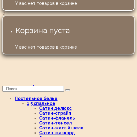
У вас нет товаров в корзине
0
Корзина пуста
У вас нет товаров в корзине
Постельное белье
1,5 спальное
Сатин делюкс
Сатин-страйп
Сатин-фланель
Сатин-тенсел
Сатин-жатый шелк
Сатин-жаккард