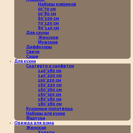
Наборы ковриков
50*70 см
50*80 см
60*100 см
70*120 см
80*140 см
Для сауны
Женские
Мужские
Диффузоры
Свечи
Саше
Для кухни
Скатерти и салфетки
140*180 см
140*220 см
150*220 см
160*220 см
160*260 см
160*320 см
180*180 см
180*280 см
Кухонные полотенца
Наборы для кухни
Фартуки
Одежда для дома
Женская
Халаты