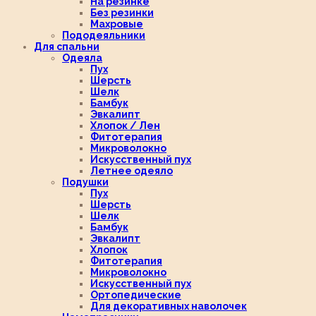
На резинке
Без резинки
Махровые
Пододеяльники
Для спальни
Одеяла
Пух
Шерсть
Шелк
Бамбук
Эвкалипт
Хлопок / Лен
Фитотерапия
Микроволокно
Искусственный пух
Летнее одеяло
Подушки
Пух
Шерсть
Шелк
Бамбук
Эвкалипт
Хлопок
Фитотерапия
Микроволокно
Искусственный пух
Ортопедические
Для декоративных наволочек