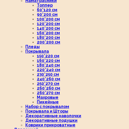
Наматрасники
Топпер
60*120 см
90*200 см
100*200 см
120*200 см
140*200 см
160*200 см
180*200 см
200*200 см
Пледы
Покрывала
150*220 см
160*220 см
180*240 см
220*240 см
230*250 см
240*260 см
250*270 см
260*260 см
260*270 см
Махровые
Пикейные
Набор с покрывалом
Покрывала и Шторы
Декоративные наволочки
Декоративные подушки
Коврики прикроватные