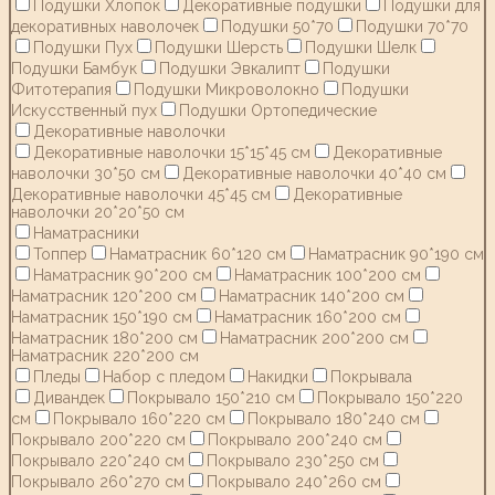
Подушки Хлопок
Декоративные подушки
Подушки для
декоративных наволочек
Подушки 50*70
Подушки 70*70
Подушки Пух
Подушки Шерсть
Подушки Шелк
Подушки Бамбук
Подушки Эвкалипт
Подушки
Фитотерапия
Подушки Микроволокно
Подушки
Искусственный пух
Подушки Ортопедические
Декоративные наволочки
Декоративные наволочки 15*15*45 см
Декоративные
наволочки 30*50 см
Декоративные наволочки 40*40 см
Декоративные наволочки 45*45 см
Декоративные
наволочки 20*20*50 см
Наматрасники
Топпер
Наматрасник 60*120 см
Наматрасник 90*190 см
Наматрасник 90*200 см
Наматрасник 100*200 см
Наматрасник 120*200 см
Наматрасник 140*200 см
Наматрасник 150*190 см
Наматрасник 160*200 см
Наматрасник 180*200 см
Наматрасник 200*200 см
Наматрасник 220*200 см
Пледы
Набор с пледом
Накидки
Покрывала
Дивандек
Покрывало 150*210 см
Покрывало 150*220
см
Покрывало 160*220 см
Покрывало 180*240 см
Покрывало 200*220 см
Покрывало 200*240 см
Покрывало 220*240 см
Покрывало 230*250 см
Покрывало 260*270 см
Покрывало 240*260 см