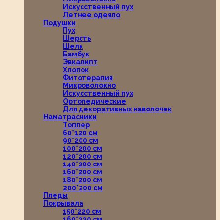
Искусственный пух
Летнее одеяло
Подушки
Пух
Шерсть
Шелк
Бамбук
Эвкалипт
Хлопок
Фитотерапия
Микроволокно
Искусственный пух
Ортопедические
Для декоративных наволочек
Наматрасники
Топпер
60*120 см
90*200 см
100*200 см
120*200 см
140*200 см
160*200 см
180*200 см
200*200 см
Пледы
Покрывала
150*220 см
160*220 см