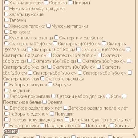
Халаты женские
Сорочка
Пижамы
Мужская одежда для дома
Халаты мужские
Тапочки
Женские тапочки
Мужские тапочки
Для кухни
Кухонные полотенца
Скатерти и салфетки
Скатерть 140*140 см
Скатерть 140*180 см
Скатерть
150*220 см
Скатерть 160*180 см
Скатерть 160*220 см
Скатерть 160*240 см
Скатерть 160*260 см
Скатерть
160*270 см
Скатерть 160*280 см
Скатерть 160*320 см
Скатерть 160*350 см
Скатерть 180*180 см
Скатерть
180*280 см
Скатерть 180*300 см
Скатерть 180*360 см
Скатерть круглая
Скатерть овальная
Наборы для кухни
Фартуки
Для детей
Детские покрывала
Детский набор для сна
Ясли
Постельное белье
Одеяла
Детское одеяло до 3 лет
Детское одеяло после 3 лет
Наборы с одеялом
Подушки
Детская подушка до 3 лет
Детская подушка после 3 лет
Наматрасники
Пледы для детей
Полотенца
Халаты
Размер
1,5 спальный
Двухспальный
Евро стандарт
Евро