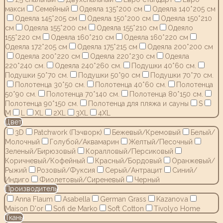
макси
Семейный
Одеяла 135*200 см
Одеяла 140*205 см
Одеяла 145*205 см
Одеяла 150*200 см
Одеяла 150*210
см
Одеяла 155*200 см
Одеяла 155*210 см
Одеяло
155*220 см
Одеяла 160*210 см
Одеяла 160*220 см
Одеяла 172*205 см
Одеяла 175*215 см
Одеяла 200*200 см
Одеяла 200*220 см
Одеяла 220*230 см
Одеяла
220*240 см.
Одеяла 240*260 см.
Подушки 40*60 см.
Подушки 50*70 см.
Подушки 50*90 см
Подушки 70*70 см.
Полотенца 30*50 см.
Полотенца 40*60 см.
Полотенца
50*90 см.
Полотенца 70*140 см.
Полотенца 80*150 см.
Полотенца 90*150 см.
Полотенца для пляжа и сауны
S
M
L
XL
2XL
3XL
4XL
Цвет
3D
Patchwork (Пэчворк)
Бежевый/Кремовый
Белый/
Молочный
Голубой/Аквамарин
Желтый/Песочный
Зеленый/Бирюзовый
Коралловый/Персиковый
Коричневый/Кофейный
Красный/Бордовый
Оранжевый/
Рыжий
Розовый/Фуксия
Серый/Антрацит
Синий/
Индиго
Фиолетовый/Сиреневый
Черный
Производитель
Anna Flaum
Asabella
German Grass
Kazanov.a
Maison D'or
Sofi de Marko
Soft Cotton
Tivolyo Home
Ткань