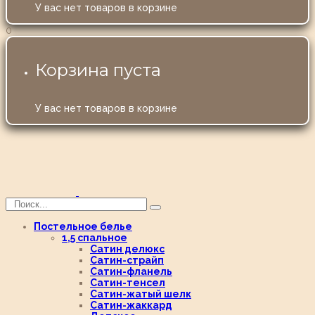
У вас нет товаров в корзине
0
Корзина пуста
У вас нет товаров в корзине
Постельное белье
1,5 спальное
Сатин делюкс
Сатин-страйп
Сатин-фланель
Сатин-тенсел
Сатин-жатый шелк
Сатин-жаккард