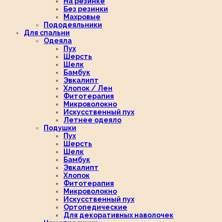
На резинке
Без резинки
Махровые
Пододеяльники
Для спальни
Одеяла
Пух
Шерсть
Шелк
Бамбук
Эвкалипт
Хлопок / Лен
Фитотерапия
Микроволокно
Искусственный пух
Летнее одеяло
Подушки
Пух
Шерсть
Шелк
Бамбук
Эвкалипт
Хлопок
Фитотерапия
Микроволокно
Искусственный пух
Ортопедические
Для декоративных наволочек