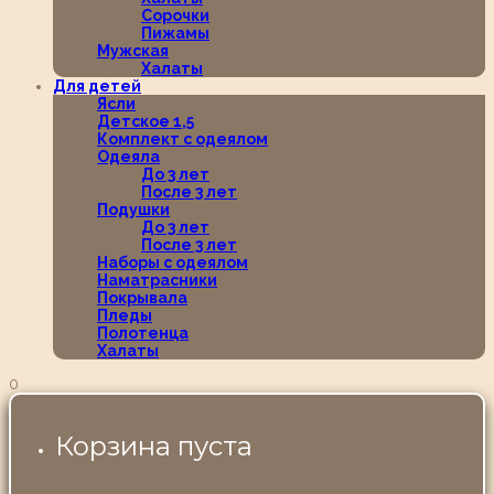
Сорочки
Пижамы
Мужская
Халаты
Для детей
Ясли
Детское 1,5
Комплект с одеялом
Одеяла
До 3 лет
После 3 лет
Подушки
До 3 лет
После 3 лет
Наборы с одеялом
Наматрасники
Покрывала
Пледы
Полотенца
Халаты
0
Корзина пуста