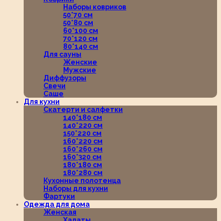
Наборы ковриков
50*70 см
50*80 см
60*100 см
70*120 см
80*140 см
Для сауны
Женские
Мужские
Диффузоры
Свечи
Саше
Для кухни
Скатерти и салфетки
140*180 см
140*220 см
150*220 см
160*220 см
160*260 см
160*320 см
180*180 см
180*280 см
Кухонные полотенца
Наборы для кухни
Фартуки
Одежда для дома
Женская
Халаты