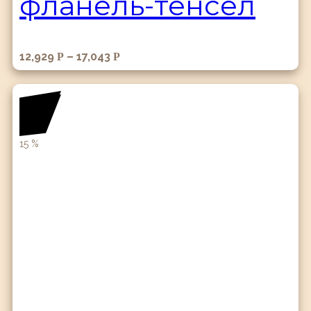
фланель-тенсел
12,929
–
17,043
Р
Р
15
%