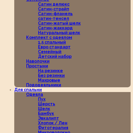
Сатин делюкс
Сатин-страйп
Сатин-фланель
сатин-тенсел
Сатин-жатый шелк
Сатин-жаккард
Натуральный шелк
Комплект с одеялом
1,5 спальный
Евро стандарт
Семейный
Детский набор
Наволочки
Простыни
На резинке
Без резинки
Махровые
Пододеяльники
Для спальни
Одеяла
Пух
Шерсть
Шелк
Бамбук
Эвкалипт
Хлопок / Лен
Фитотерапия
Микроволокно