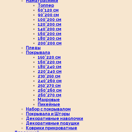
Наматрасники
Топпер
60*120 см
90*200 см
100*200 см
120*200 см
140*200 см
160*200 см
180*200 см
200*200 см
Пледы
Покрывала
150*220 см
160*220 см
180*240 см
220*240 см
230*250 см
240*260 см
250*270 см
260*260 см
260*270 см
Махровые
Пикейные
Набор с покрывалом
Покрывала и Шторы
Декоративные наволочки
Декоративные подушки
Коврики прикроватные