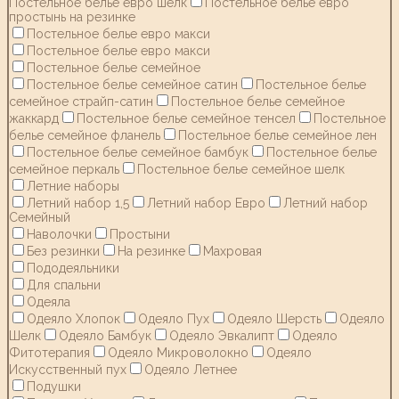
Постельное белье евро шелк
Постельное белье евро
простынь на резинке
Постельное белье евро макси
Постельное белье евро макси
Постельное белье семейное
Постельное белье семейное сатин
Постельное белье
семейное страйп-сатин
Постельное белье семейное
жаккард
Постельное белье семейное тенсел
Постельное
белье семейное фланель
Постельное белье семейное лен
Постельное белье семейное бамбук
Постельное белье
семейное перкаль
Постельное белье семейное шелк
Летние наборы
Летний набор 1,5
Летний набор Евро
Летний набор
Семейный
Наволочки
Простыни
Без резинки
На резинке
Махровая
Пододеяльники
Для спальни
Одеяла
Одеяло Хлопок
Одеяло Пух
Одеяло Шерсть
Одеяло
Шелк
Одеяло Бамбук
Одеяло Эвкалипт
Одеяло
Фитотерапия
Одеяло Микроволокно
Одеяло
Искусственный пух
Одеяло Летнее
Подушки