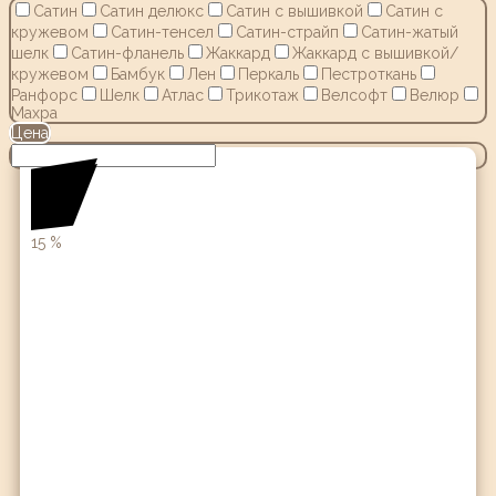
Сатин
Сатин делюкс
Сатин с вышивкой
Сатин с
кружевом
Сатин-тенсел
Сатин-страйп
Сатин-жатый
шелк
Сатин-фланель
Жаккард
Жаккард с вышивкой/
кружевом
Бамбук
Лен
Перкаль
Пестроткань
Ранфорс
Шелк
Атлас
Трикотаж
Велсофт
Велюр
Махра
Цена
15
%