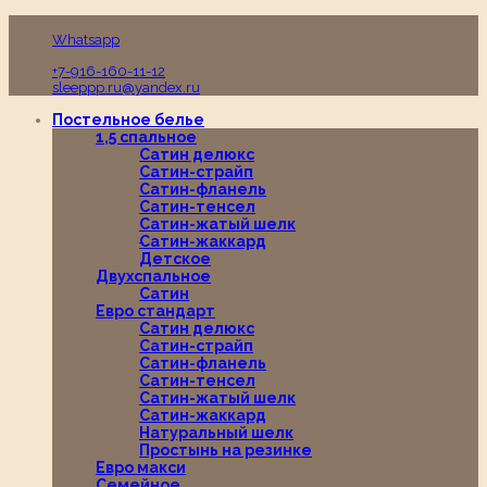
Пн-Вс с 10:00 до 19:00
Whatsapp
+7-916-160-11-12
sleeppp.ru@yandex.ru
Постельное белье
1,5 спальное
Сатин делюкс
Сатин-страйп
Сатин-фланель
Сатин-тенсел
Сатин-жатый шелк
Сатин-жаккард
Детское
Двухспальное
Сатин
Евро стандарт
Сатин делюкс
Сатин-страйп
Сатин-фланель
Сатин-тенсел
Сатин-жатый шелк
Сатин-жаккард
Натуральный шелк
Простынь на резинке
Евро макси
Семейное