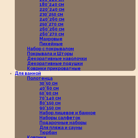
180*240 см
220*240 см
230*250 см
240*260 см
250*270 см
260*260 см
260*270 см
Махровые
Пикейные
Набор с покрывалом
Покрывала и Шторы
Декоративные наволочки
Декоративные подушки
Коврики прикроватные
Для ванной
Полотенца
30*50 см
40*60 см
50*90 см
70*140 см
80*150 см
90*150 см
Набор лицевое и банное
Наборы салфеток
Подарочные наборы
Для пляжа и сауны
Тюрбан
Коврики