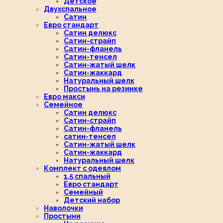
Детское
Двухспальное
Сатин
Евро стандарт
Сатин делюкс
Сатин-страйп
Сатин-фланель
Сатин-тенсел
Сатин-жатый шелк
Сатин-жаккард
Натуральный шелк
Простынь на резинке
Евро макси
Семейное
Сатин делюкс
Сатин-страйп
Сатин-фланель
сатин-тенсел
Сатин-жатый шелк
Сатин-жаккард
Натуральный шелк
Комплект с одеялом
1,5 спальный
Евро стандарт
Семейный
Детский набор
Наволочки
Простыни