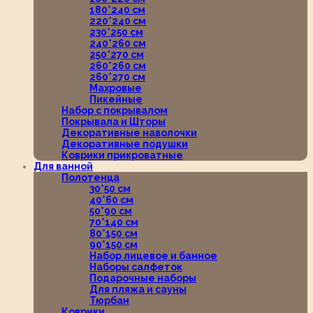
180*240 см
220*240 см
230*250 см
240*260 см
250*270 см
260*260 см
260*270 см
Махровые
Пикейные
Набор с покрывалом
Покрывала и Шторы
Декоративные наволочки
Декоративные подушки
Коврики прикроватные
Для ванной
Полотенца
30*50 см
40*60 см
50*90 см
70*140 см
80*150 см
90*150 см
Набор лицевое и банное
Наборы салфеток
Подарочные наборы
Для пляжа и сауны
Тюрбан
Коврики