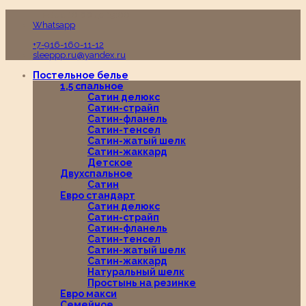
Пн-Вс с 10:00 до 19:00
Whatsapp
+7-916-160-11-12
sleeppp.ru@yandex.ru
Постельное белье
1,5 спальное
Сатин делюкс
Сатин-страйп
Сатин-фланель
Сатин-тенсел
Сатин-жатый шелк
Сатин-жаккард
Детское
Двухспальное
Сатин
Евро стандарт
Сатин делюкс
Сатин-страйп
Сатин-фланель
Сатин-тенсел
Сатин-жатый шелк
Сатин-жаккард
Натуральный шелк
Простынь на резинке
Евро макси
Семейное