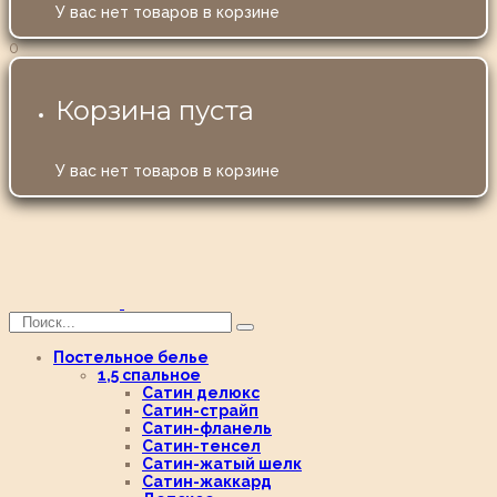
У вас нет товаров в корзине
0
Корзина пуста
У вас нет товаров в корзине
Постельное белье
1,5 спальное
Сатин делюкс
Сатин-страйп
Сатин-фланель
Сатин-тенсел
Сатин-жатый шелк
Сатин-жаккард