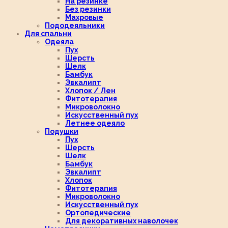
На резинке
Без резинки
Махровые
Пододеяльники
Для спальни
Одеяла
Пух
Шерсть
Шелк
Бамбук
Эвкалипт
Хлопок / Лен
Фитотерапия
Микроволокно
Искусственный пух
Летнее одеяло
Подушки
Пух
Шерсть
Шелк
Бамбук
Эвкалипт
Хлопок
Фитотерапия
Микроволокно
Искусственный пух
Ортопедические
Для декоративных наволочек