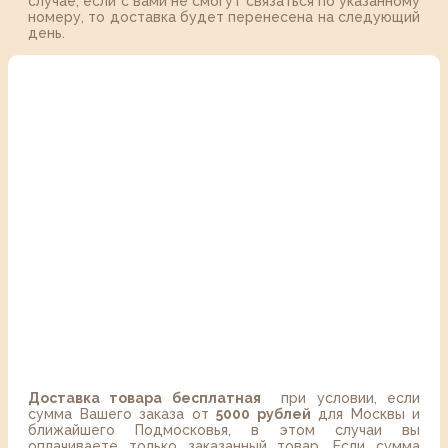
случае, если с вами не смогут связаться по указанному
номеру, то доставка будет перенесена на следующий
день.
Доставка товара бесплатная
при условии, если
сумма Вашего заказа от
5000 рублей
для Москвы и
ближайшего Подмосковья, в этом случаи вы
оплачиваете только заказанный товар. Если сумма