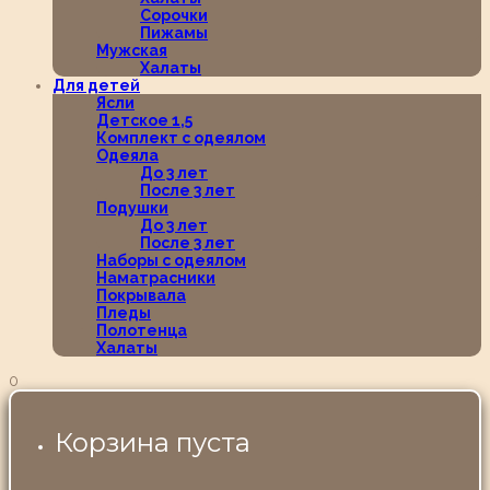
Сорочки
Пижамы
Мужская
Халаты
Для детей
Ясли
Детское 1,5
Комплект с одеялом
Одеяла
До 3 лет
После 3 лет
Подушки
До 3 лет
После 3 лет
Наборы с одеялом
Наматрасники
Покрывала
Пледы
Полотенца
Халаты
0
Корзина пуста