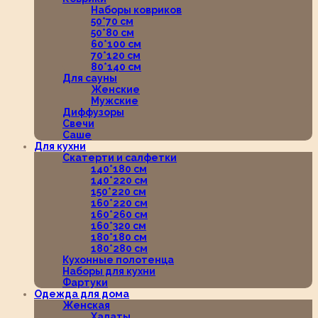
Наборы ковриков
50*70 см
50*80 см
60*100 см
70*120 см
80*140 см
Для сауны
Женские
Мужские
Диффузоры
Свечи
Саше
Для кухни
Скатерти и салфетки
140*180 см
140*220 см
150*220 см
160*220 см
160*260 см
160*320 см
180*180 см
180*280 см
Кухонные полотенца
Наборы для кухни
Фартуки
Одежда для дома
Женская
Халаты