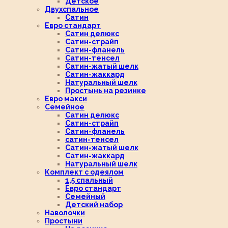
Детское
Двухспальное
Сатин
Евро стандарт
Сатин делюкс
Сатин-страйп
Сатин-фланель
Сатин-тенсел
Сатин-жатый шелк
Сатин-жаккард
Натуральный шелк
Простынь на резинке
Евро макси
Семейное
Сатин делюкс
Сатин-страйп
Сатин-фланель
сатин-тенсел
Сатин-жатый шелк
Сатин-жаккард
Натуральный шелк
Комплект с одеялом
1,5 спальный
Евро стандарт
Семейный
Детский набор
Наволочки
Простыни