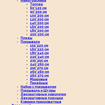
Наматрасники
Топпер
60*120 см
90*200 см
100*200 см
120*200 см
140*200 см
160*200 см
180*200 см
200*200 см
Пледы
Покрывала
150*220 см
160*220 см
180*240 см
220*240 см
230*250 см
240*260 см
250*270 см
260*260 см
260*270 см
Махровые
Пикейные
Набор с покрывалом
Покрывала и Шторы
Декоративные наволочки
Декоративные подушки
Коврики прикроватные