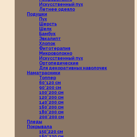
Искусственный пух
Летнее одеяло
Подушки
Пух
Шерсть
Шелк
Бамбук
Эвкалипт
Хлопок
Фитотерапия
Микроволокно
Искусственный пух
Ортопедические
Для декоративных наволочек
Наматрасники
Топпер
60*120 см
90*200 см
100*200 см
120*200 см
140*200 см
160*200 см
180*200 см
200*200 см
Пледы
Покрывала
150*220 см
160*220 см