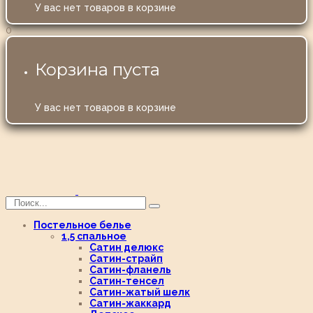
У вас нет товаров в корзине
0
Корзина пуста
У вас нет товаров в корзине
Постельное белье
1,5 спальное
Сатин делюкс
Сатин-страйп
Сатин-фланель
Сатин-тенсел
Сатин-жатый шелк
Сатин-жаккард