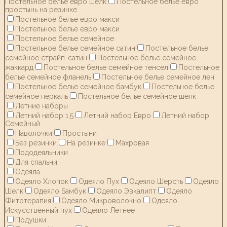
Постельное белье евро шелк
Постельное белье евро
простынь на резинке
Постельное белье евро макси
Постельное белье евро макси
Постельное белье семейное
Постельное белье семейное сатин
Постельное белье
семейное страйп-сатин
Постельное белье семейное
жаккард
Постельное белье семейное тенсел
Постельное
белье семейное фланель
Постельное белье семейное лен
Постельное белье семейное бамбук
Постельное белье
семейное перкаль
Постельное белье семейное шелк
Летние наборы
Летний набор 1,5
Летний набор Евро
Летний набор
Семейный
Наволочки
Простыни
Без резинки
На резинке
Махровая
Пододеяльники
Для спальни
Одеяла
Одеяло Хлопок
Одеяло Пух
Одеяло Шерсть
Одеяло
Шелк
Одеяло Бамбук
Одеяло Эвкалипт
Одеяло
Фитотерапия
Одеяло Микроволокно
Одеяло
Искусственный пух
Одеяло Летнее
Подушки