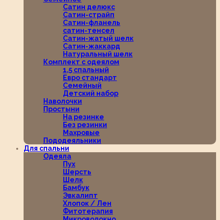
Сатин делюкс
Сатин-страйп
Сатин-фланель
сатин-тенсел
Сатин-жатый шелк
Сатин-жаккард
Натуральный шелк
Комплект с одеялом
1,5 спальный
Евро стандарт
Семейный
Детский набор
Наволочки
Простыни
На резинке
Без резинки
Махровые
Пододеяльники
Для спальни
Одеяла
Пух
Шерсть
Шелк
Бамбук
Эвкалипт
Хлопок / Лен
Фитотерапия
Микроволокно