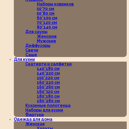
Наборы ковриков
50*70 см
50*80 см
60*100 см
70*120 см
80*140 см
Для сауны
Женские
Мужские
Диффузоры
Свечи
Саше
Для кухни
Скатерти и салфетки
140*180 см
140*220 см
150*220 см
160*220 см
160*260 см
160*320 см
180*180 см
180*280 см
Кухонные полотенца
Наборы для кухни
Фартуки
Одежда для дома
Женская
Халаты