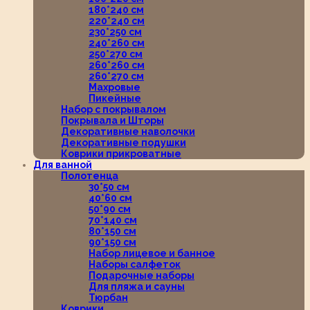
180*240 см
220*240 см
230*250 см
240*260 см
250*270 см
260*260 см
260*270 см
Махровые
Пикейные
Набор с покрывалом
Покрывала и Шторы
Декоративные наволочки
Декоративные подушки
Коврики прикроватные
Для ванной
Полотенца
30*50 см
40*60 см
50*90 см
70*140 см
80*150 см
90*150 см
Набор лицевое и банное
Наборы салфеток
Подарочные наборы
Для пляжа и сауны
Тюрбан
Коврики