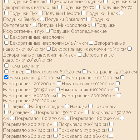
Подушки Хлопок
Декоративные подушки
Подушки для
декоративных наволочек
Подушки 50*70
Подушки 70*70
Подушки Пух
Подушки Шерсть
Подушки Шелк
Подушки Бамбук
Подушки Эвкалипт
Подушки
Фитотерапия
Подушки Микроволокно
Подушки
Искусственный пух
Подушки Ортопедические
Декоративные наволочки
Декоративные наволочки 15*15*45 см
Декоративные
наволочки 30*50 см
Декоративные наволочки 40*40 см
Декоративные наволочки 45*45 см
Декоративные
наволочки 20*20*50 см
Наматрасники
Топпер
Наматрасник 60*120 см
Наматрасник 90*190 см
Наматрасник 90*200 см
Наматрасник 100*200 см
Наматрасник 120*200 см
Наматрасник 140*200 см
Наматрасник 150*190 см
Наматрасник 160*200 см
Наматрасник 180*200 см
Наматрасник 200*200 см
Наматрасник 220*200 см
Пледы
Набор с пледом
Накидки
Покрывала
Дивандек
Покрывало 150*210 см
Покрывало 150*220
см
Покрывало 160*220 см
Покрывало 180*240 см
Покрывало 200*220 см
Покрывало 200*240 см
Покрывало 220*240 см
Покрывало 230*250 см
Покрывало 260*270 см
Покрывало 240*260 см