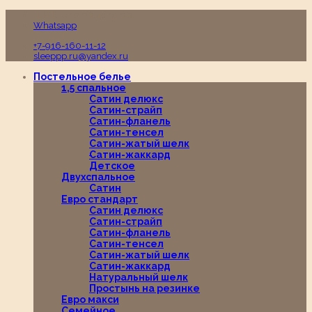
Пн-Вс с 10:00 до 19:00
Whatsapp
+7-916-160-11-12
sleeppp.ru@yandex.ru
Постельное белье
1,5 спальное
Сатин делюкс
Сатин-страйп
Сатин-фланель
Сатин-тенсел
Сатин-жатый шелк
Сатин-жаккард
Детское
Двухспальное
Сатин
Евро стандарт
Сатин делюкс
Сатин-страйп
Сатин-фланель
Сатин-тенсел
Сатин-жатый шелк
Сатин-жаккард
Натуральный шелк
Простынь на резинке
Евро макси
Семейное