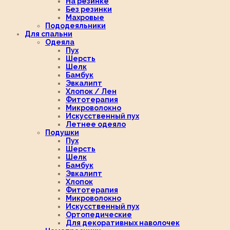
На резинке
Без резинки
Махровые
Пододеяльники
Для спальни
Одеяла
Пух
Шерсть
Шелк
Бамбук
Эвкалипт
Хлопок / Лен
Фитотерапия
Микроволокно
Искусственный пух
Летнее одеяло
Подушки
Пух
Шерсть
Шелк
Бамбук
Эвкалипт
Хлопок
Фитотерапия
Микроволокно
Искусственный пух
Ортопедические
Для декоративных наволочек