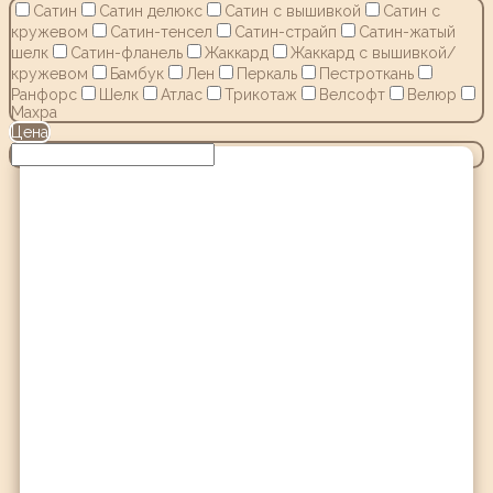
Сатин
Сатин делюкс
Сатин с вышивкой
Сатин с
кружевом
Сатин-тенсел
Сатин-страйп
Сатин-жатый
шелк
Сатин-фланель
Жаккард
Жаккард с вышивкой/
кружевом
Бамбук
Лен
Перкаль
Пестроткань
Ранфорс
Шелк
Атлас
Трикотаж
Велсофт
Велюр
Махра
Цена