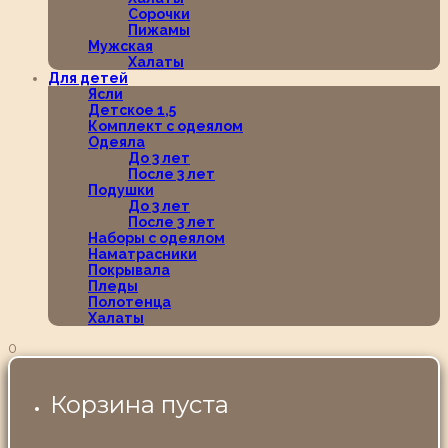
Сорочки
Пижамы
Мужская
Халаты
Для детей
Ясли
Детское 1,5
Комплект с одеялом
Одеяла
До 3 лет
После 3 лет
Подушки
До 3 лет
После 3 лет
Наборы с одеялом
Наматрасники
Покрывала
Пледы
Полотенца
Халаты
0
Корзина пуста