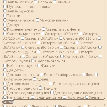
Халаты женские
Сорочка
Пижамы
Мужская одежда для дома
Халаты мужские
Тапочки
Женские тапочки
Мужские тапочки
Для кухни
Кухонные полотенца
Скатерти и салфетки
Скатерть 140*140 см
Скатерть 140*180 см
Скатерть
150*220 см
Скатерть 160*180 см
Скатерть 160*220 см
Скатерть 160*240 см
Скатерть 160*260 см
Скатерть
160*270 см
Скатерть 160*280 см
Скатерть 160*320 см
Скатерть 160*350 см
Скатерть 180*180 см
Скатерть
180*280 см
Скатерть 180*300 см
Скатерть 180*360 см
Скатерть круглая
Скатерть овальная
Наборы для кухни
Фартуки
Для детей
Детские покрывала
Детский набор для сна
Ясли
Постельное белье
Одеяла
Детское одеяло до 3 лет
Детское одеяло после 3 лет
Наборы с одеялом
Подушки
Детская подушка до 3 лет
Детская подушка после 3 лет
Наматрасники
Пледы для детей
Полотенца
Халаты
Размер
1,5 спальный
Двухспальный
Евро стандарт
Евро