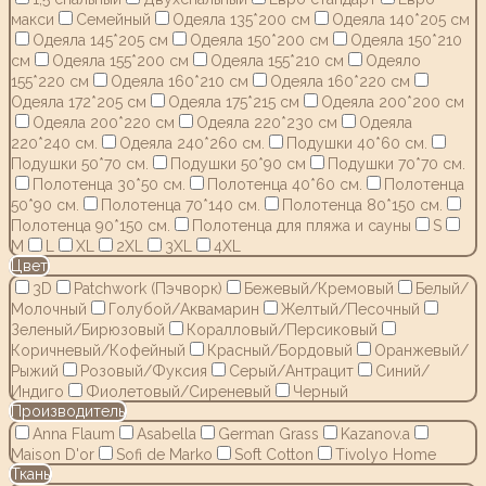
макси
Семейный
Одеяла 135*200 см
Одеяла 140*205 см
Одеяла 145*205 см
Одеяла 150*200 см
Одеяла 150*210
см
Одеяла 155*200 см
Одеяла 155*210 см
Одеяло
155*220 см
Одеяла 160*210 см
Одеяла 160*220 см
Одеяла 172*205 см
Одеяла 175*215 см
Одеяла 200*200 см
Одеяла 200*220 см
Одеяла 220*230 см
Одеяла
220*240 см.
Одеяла 240*260 см.
Подушки 40*60 см.
Подушки 50*70 см.
Подушки 50*90 см
Подушки 70*70 см.
Полотенца 30*50 см.
Полотенца 40*60 см.
Полотенца
50*90 см.
Полотенца 70*140 см.
Полотенца 80*150 см.
Полотенца 90*150 см.
Полотенца для пляжа и сауны
S
M
L
XL
2XL
3XL
4XL
Цвет
3D
Patchwork (Пэчворк)
Бежевый/Кремовый
Белый/
Молочный
Голубой/Аквамарин
Желтый/Песочный
Зеленый/Бирюзовый
Коралловый/Персиковый
Коричневый/Кофейный
Красный/Бордовый
Оранжевый/
Рыжий
Розовый/Фуксия
Серый/Антрацит
Синий/
Индиго
Фиолетовый/Сиреневый
Черный
Производитель
Anna Flaum
Asabella
German Grass
Kazanov.a
Maison D'or
Sofi de Marko
Soft Cotton
Tivolyo Home
Ткань