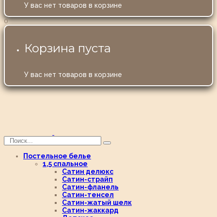
У вас нет товаров в корзине
0
Корзина пуста
У вас нет товаров в корзине
Постельное белье
1,5 спальное
Сатин делюкс
Сатин-страйп
Сатин-фланель
Сатин-тенсел
Сатин-жатый шелк
Сатин-жаккард