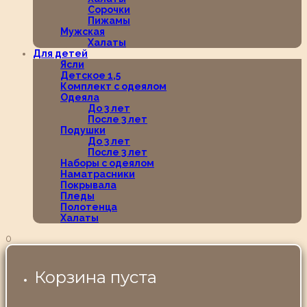
Сорочки
Пижамы
Мужская
Халаты
Для детей
Ясли
Детское 1,5
Комплект с одеялом
Одеяла
До 3 лет
После 3 лет
Подушки
До 3 лет
После 3 лет
Наборы с одеялом
Наматрасники
Покрывала
Пледы
Полотенца
Халаты
0
Корзина пуста