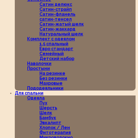
Сатин делюкс
Сатин-страйп
Сатин-фланель
сатин-тенсел
Сатин-жатый шелк
Сатин-жаккард
Натуральный шелк
Комплект с одеялом
1,5 спальный
Евро стандарт
Семейный
Детский набор
Наволочки
Простыни
На резинке
Без резинки
Махровые
Пододеяльники
Для спальни
Одеяла
Пух
Шерсть
Шелк
Бамбук
Эвкалипт
Хлопок / Лен
Фитотерапия
Микроволокно