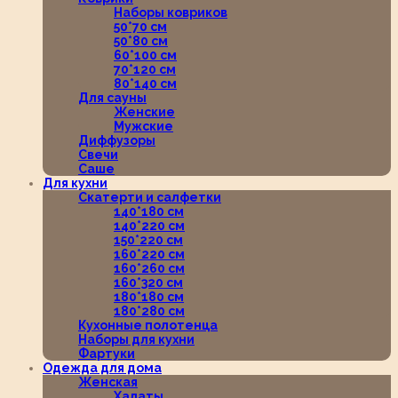
Наборы ковриков
50*70 см
50*80 см
60*100 см
70*120 см
80*140 см
Для сауны
Женские
Мужские
Диффузоры
Свечи
Саше
Для кухни
Скатерти и салфетки
140*180 см
140*220 см
150*220 см
160*220 см
160*260 см
160*320 см
180*180 см
180*280 см
Кухонные полотенца
Наборы для кухни
Фартуки
Одежда для дома
Женская
Халаты