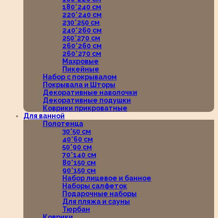
180*240 см
220*240 см
230*250 см
240*260 см
250*270 см
260*260 см
260*270 см
Махровые
Пикейные
Набор с покрывалом
Покрывала и Шторы
Декоративные наволочки
Декоративные подушки
Коврики прикроватные
Для ванной
Полотенца
30*50 см
40*60 см
50*90 см
70*140 см
80*150 см
90*150 см
Набор лицевое и банное
Наборы салфеток
Подарочные наборы
Для пляжа и сауны
Тюрбан
Коврики