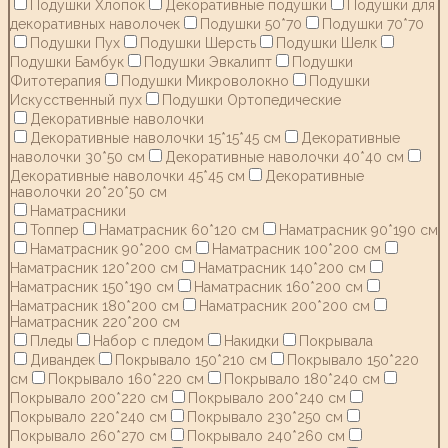
Подушки Хлопок
Декоративные подушки
Подушки для
декоративных наволочек
Подушки 50*70
Подушки 70*70
Подушки Пух
Подушки Шерсть
Подушки Шелк
Подушки Бамбук
Подушки Эвкалипт
Подушки
Фитотерапия
Подушки Микроволокно
Подушки
Искусственный пух
Подушки Ортопедические
Декоративные наволочки
Декоративные наволочки 15*15*45 см
Декоративные
наволочки 30*50 см
Декоративные наволочки 40*40 см
Декоративные наволочки 45*45 см
Декоративные
наволочки 20*20*50 см
Наматрасники
Топпер
Наматрасник 60*120 см
Наматрасник 90*190 см
Наматрасник 90*200 см
Наматрасник 100*200 см
Наматрасник 120*200 см
Наматрасник 140*200 см
Наматрасник 150*190 см
Наматрасник 160*200 см
Наматрасник 180*200 см
Наматрасник 200*200 см
Наматрасник 220*200 см
Пледы
Набор с пледом
Накидки
Покрывала
Дивандек
Покрывало 150*210 см
Покрывало 150*220
см
Покрывало 160*220 см
Покрывало 180*240 см
Покрывало 200*220 см
Покрывало 200*240 см
Покрывало 220*240 см
Покрывало 230*250 см
Покрывало 260*270 см
Покрывало 240*260 см