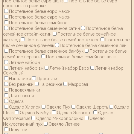
Постельное белье евро шелк
Постельное белье евро
простынь на резинке
Постельное белье евро макси
Постельное белье евро макси
Постельное белье семейное
Постельное белье семейное сатин
Постельное белье
семейное страйп-сатин
Постельное белье семейное
жаккард
Постельное белье семейное тенсел
Постельное
белье семейное фланель
Постельное белье семейное лен
Постельное белье семейное бамбук
Постельное белье
семейное перкаль
Постельное белье семейное шелк
Летние наборы
Летний набор 1,5
Летний набор Евро
Летний набор
Семейный
Наволочки
Простыни
Без резинки
На резинке
Махровая
Пододеяльники
Для спальни
Одеяла
Одеяло Хлопок
Одеяло Пух
Одеяло Шерсть
Одеяло
Шелк
Одеяло Бамбук
Одеяло Эвкалипт
Одеяло
Фитотерапия
Одеяло Микроволокно
Одеяло
Искусственный пух
Одеяло Летнее
Подушки