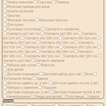
Халаты женские
Сорочка
Пижамы
Мужская одежда для дома
Халаты мужские
Тапочки
Женские тапочки
Мужские тапочки
Для кухни
Кухонные полотенца
Скатерти и салфетки
Скатерть 140*140 см
Скатерть 140*180 см
Скатерть
150*220 см
Скатерть 160*180 см
Скатерть 160*220 см
Скатерть 160*240 см
Скатерть 160*260 см
Скатерть
160*270 см
Скатерть 160*280 см
Скатерть 160*320 см
Скатерть 160*350 см
Скатерть 180*180 см
Скатерть
180*280 см
Скатерть 180*300 см
Скатерть 180*360 см
Скатерть круглая
Скатерть овальная
Наборы для кухни
Фартуки
Для детей
Детские покрывала
Детский набор для сна
Ясли
Постельное белье
Одеяла
Детское одеяло до 3 лет
Детское одеяло после 3 лет
Наборы с одеялом
Подушки
Детская подушка до 3 лет
Детская подушка после 3 лет
Наматрасники
Пледы для детей
Полотенца
Халаты
Размер
1,5 спальный
Двухспальный
Евро стандарт
Евро