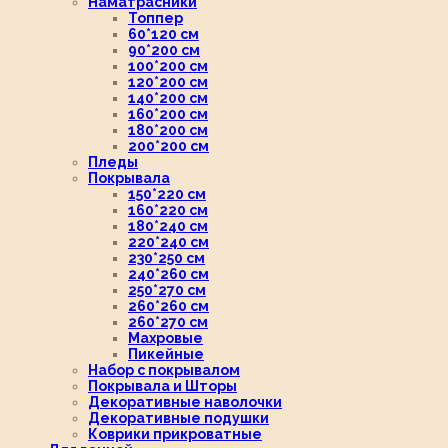
Наматрасники
Топпер
60*120 см
90*200 см
100*200 см
120*200 см
140*200 см
160*200 см
180*200 см
200*200 см
Пледы
Покрывала
150*220 см
160*220 см
180*240 см
220*240 см
230*250 см
240*260 см
250*270 см
260*260 см
260*270 см
Махровые
Пикейные
Набор с покрывалом
Покрывала и Шторы
Декоративные наволочки
Декоративные подушки
Коврики прикроватные