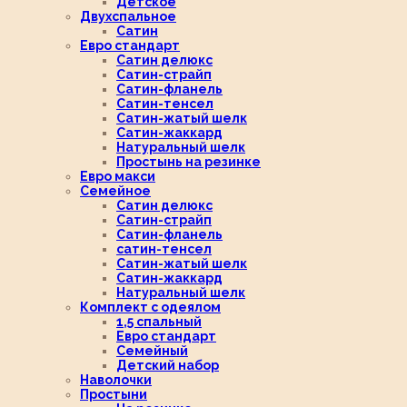
Детское
Двухспальное
Сатин
Евро стандарт
Сатин делюкс
Сатин-страйп
Сатин-фланель
Сатин-тенсел
Сатин-жатый шелк
Сатин-жаккард
Натуральный шелк
Простынь на резинке
Евро макси
Семейное
Сатин делюкс
Сатин-страйп
Сатин-фланель
сатин-тенсел
Сатин-жатый шелк
Сатин-жаккард
Натуральный шелк
Комплект с одеялом
1,5 спальный
Евро стандарт
Семейный
Детский набор
Наволочки
Простыни