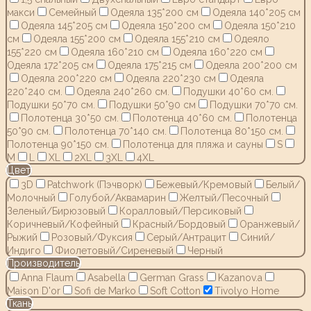
макси
Семейный
Одеяла 135*200 см
Одеяла 140*205 см
Одеяла 145*205 см
Одеяла 150*200 см
Одеяла 150*210
см
Одеяла 155*200 см
Одеяла 155*210 см
Одеяло
155*220 см
Одеяла 160*210 см
Одеяла 160*220 см
Одеяла 172*205 см
Одеяла 175*215 см
Одеяла 200*200 см
Одеяла 200*220 см
Одеяла 220*230 см
Одеяла
220*240 см.
Одеяла 240*260 см.
Подушки 40*60 см.
Подушки 50*70 см.
Подушки 50*90 см
Подушки 70*70 см.
Полотенца 30*50 см.
Полотенца 40*60 см.
Полотенца
50*90 см.
Полотенца 70*140 см.
Полотенца 80*150 см.
Полотенца 90*150 см.
Полотенца для пляжа и сауны
S
M
L
XL
2XL
3XL
4XL
Цвет
3D
Patchwork (Пэчворк)
Бежевый/Кремовый
Белый/
Молочный
Голубой/Аквамарин
Желтый/Песочный
Зеленый/Бирюзовый
Коралловый/Персиковый
Коричневый/Кофейный
Красный/Бордовый
Оранжевый/
Рыжий
Розовый/Фуксия
Серый/Антрацит
Синий/
Индиго
Фиолетовый/Сиреневый
Черный
Производитель
Anna Flaum
Asabella
German Grass
Kazanov.a
Maison D'or
Sofi de Marko
Soft Cotton
Tivolyo Home
Ткань