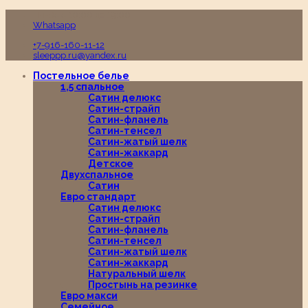
Пн-Вс с 10:00 до 19:00
Whatsapp
+7-916-160-11-12
sleeppp.ru@yandex.ru
Постельное белье
1,5 спальное
Сатин делюкс
Сатин-страйп
Сатин-фланель
Сатин-тенсел
Сатин-жатый шелк
Сатин-жаккард
Детское
Двухспальное
Сатин
Евро стандарт
Сатин делюкс
Сатин-страйп
Сатин-фланель
Сатин-тенсел
Сатин-жатый шелк
Сатин-жаккард
Натуральный шелк
Простынь на резинке
Евро макси
Семейное