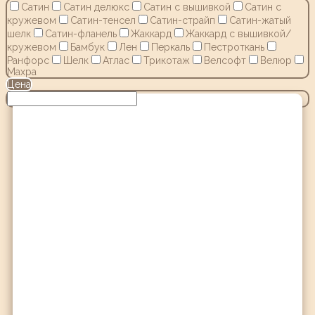
Сатин
Сатин делюкс
Сатин с вышивкой
Сатин с
кружевом
Сатин-тенсел
Сатин-страйп
Сатин-жатый
шелк
Сатин-фланель
Жаккард
Жаккард с вышивкой/
кружевом
Бамбук
Лен
Перкаль
Пестроткань
Ранфорс
Шелк
Атлас
Трикотаж
Велсофт
Велюр
Махра
Цена