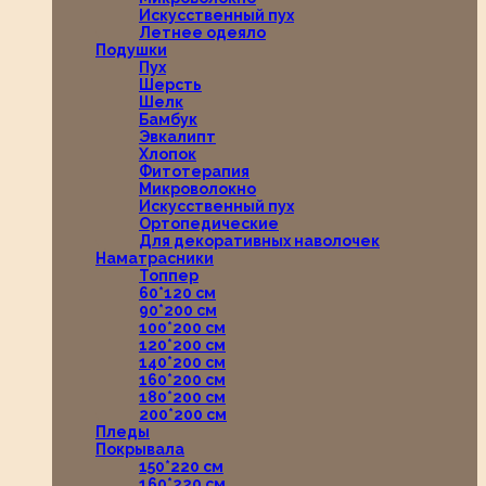
Искусственный пух
Летнее одеяло
Подушки
Пух
Шерсть
Шелк
Бамбук
Эвкалипт
Хлопок
Фитотерапия
Микроволокно
Искусственный пух
Ортопедические
Для декоративных наволочек
Наматрасники
Топпер
60*120 см
90*200 см
100*200 см
120*200 см
140*200 см
160*200 см
180*200 см
200*200 см
Пледы
Покрывала
150*220 см
160*220 см