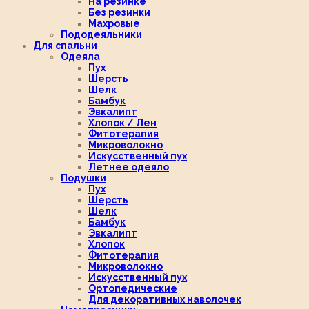
На резинке
Без резинки
Махровые
Пододеяльники
Для спальни
Одеяла
Пух
Шерсть
Шелк
Бамбук
Эвкалипт
Хлопок / Лен
Фитотерапия
Микроволокно
Искусственный пух
Летнее одеяло
Подушки
Пух
Шерсть
Шелк
Бамбук
Эвкалипт
Хлопок
Фитотерапия
Микроволокно
Искусственный пух
Ортопедические
Для декоративных наволочек