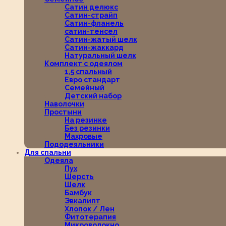
Сатин делюкс
Сатин-страйп
Сатин-фланель
сатин-тенсел
Сатин-жатый шелк
Сатин-жаккард
Натуральный шелк
Комплект с одеялом
1,5 спальный
Евро стандарт
Семейный
Детский набор
Наволочки
Простыни
На резинке
Без резинки
Махровые
Пододеяльники
Для спальни
Одеяла
Пух
Шерсть
Шелк
Бамбук
Эвкалипт
Хлопок / Лен
Фитотерапия
Микроволокно