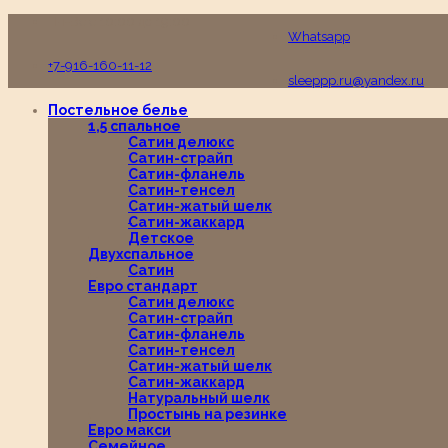
Пн-Вс с 10:00 до 19:00
Whatsapp
+7-916-160-11-12
sleeppp.ru@yandex.ru
Постельное белье
1,5 спальное
Сатин делюкс
Сатин-страйп
Сатин-фланель
Сатин-тенсел
Сатин-жатый шелк
Сатин-жаккард
Детское
Двухспальное
Сатин
Евро стандарт
Сатин делюкс
Сатин-страйп
Сатин-фланель
Сатин-тенсел
Сатин-жатый шелк
Сатин-жаккард
Натуральный шелк
Простынь на резинке
Евро макси
Семейное