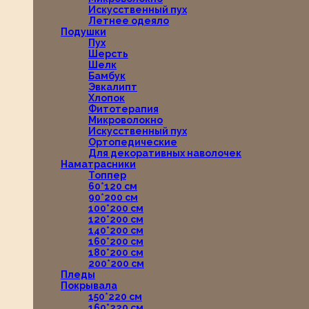
Искусственный пух
Летнее одеяло
Подушки
Пух
Шерсть
Шелк
Бамбук
Эвкалипт
Хлопок
Фитотерапия
Микроволокно
Искусственный пух
Ортопедические
Для декоративных наволочек
Наматрасники
Топпер
60*120 см
90*200 см
100*200 см
120*200 см
140*200 см
160*200 см
180*200 см
200*200 см
Пледы
Покрывала
150*220 см
160*220 см