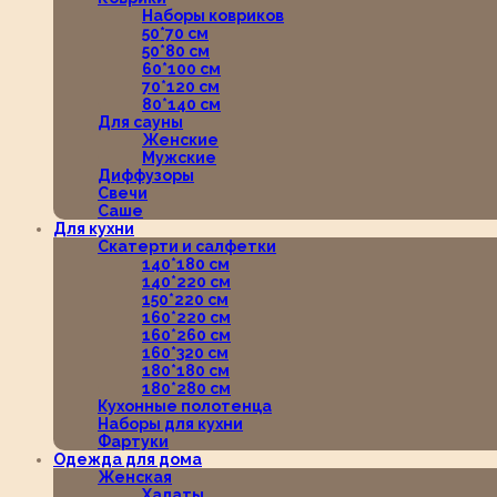
Наборы ковриков
50*70 см
50*80 см
60*100 см
70*120 см
80*140 см
Для сауны
Женские
Мужские
Диффузоры
Свечи
Саше
Для кухни
Скатерти и салфетки
140*180 см
140*220 см
150*220 см
160*220 см
160*260 см
160*320 см
180*180 см
180*280 см
Кухонные полотенца
Наборы для кухни
Фартуки
Одежда для дома
Женская
Халаты