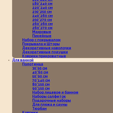
180*240 см
220*240 см
230*250 см
240*260 см
250*270 см
260*260 см
260*270 см
Махровые
Пикейные
Набор с покрывалом
Покрывала и Шторы
Декоративные наволочки
Декоративные подушки
Коврики прикроватные
Для ванной
Полотенца
30*50 см
40*60 см
50*90 см
70*140 см
80*150 см
90*150 см
Набор лицевое и банное
Наборы салфеток
Подарочные наборы
Для пляжа и сауны
Тюрбан
Коврики