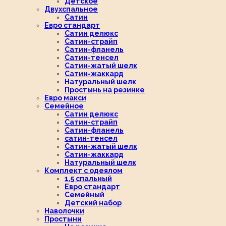
Детское
Двухспальное
Сатин
Евро стандарт
Сатин делюкс
Сатин-страйп
Сатин-фланель
Сатин-тенсел
Сатин-жатый шелк
Сатин-жаккард
Натуральный шелк
Простынь на резинке
Евро макси
Семейное
Сатин делюкс
Сатин-страйп
Сатин-фланель
сатин-тенсел
Сатин-жатый шелк
Сатин-жаккард
Натуральный шелк
Комплект с одеялом
1,5 спальный
Евро стандарт
Семейный
Детский набор
Наволочки
Простыни