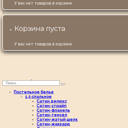
У вас нет товаров в корзине
0
Корзина пуста
У вас нет товаров в корзине
Постельное белье
1,5 спальное
Сатин делюкс
Сатин-страйп
Сатин-фланель
Сатин-тенсел
Сатин-жатый шелк
Сатин-жаккард