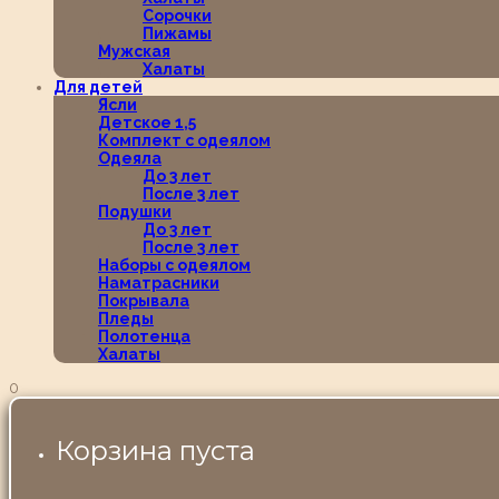
Сорочки
Пижамы
Мужская
Халаты
Для детей
Ясли
Детское 1,5
Комплект с одеялом
Одеяла
До 3 лет
После 3 лет
Подушки
До 3 лет
После 3 лет
Наборы с одеялом
Наматрасники
Покрывала
Пледы
Полотенца
Халаты
0
Корзина пуста