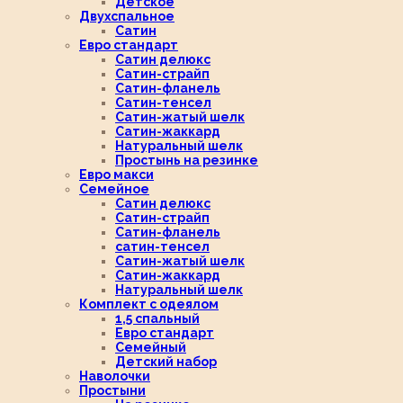
Детское
Двухспальное
Сатин
Евро стандарт
Сатин делюкс
Сатин-страйп
Сатин-фланель
Сатин-тенсел
Сатин-жатый шелк
Сатин-жаккард
Натуральный шелк
Простынь на резинке
Евро макси
Семейное
Сатин делюкс
Сатин-страйп
Сатин-фланель
сатин-тенсел
Сатин-жатый шелк
Сатин-жаккард
Натуральный шелк
Комплект с одеялом
1,5 спальный
Евро стандарт
Семейный
Детский набор
Наволочки
Простыни