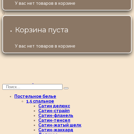
У вас нет товаров в корзине
0
Корзина пуста
У вас нет товаров в корзине
Постельное белье
1,5 спальное
Сатин делюкс
Сатин-страйп
Сатин-фланель
Сатин-тенсел
Сатин-жатый шелк
Сатин-жаккард