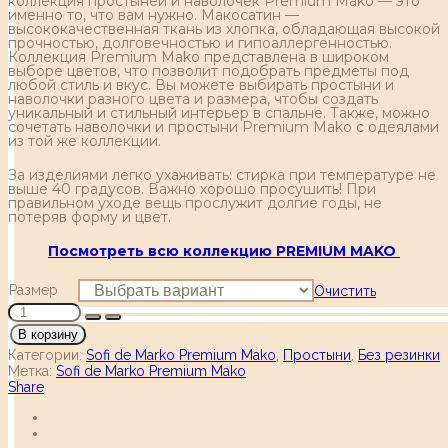
коллекция простыней и наволочек Premium Mako — это
именно то, что вам нужно. Макосатин —
высококачественная ткань из хлопка, обладающая высокой
прочностью, долговечностью и гипоаллергенностью.
Коллекция Premium Mako представлена в широком
выборе цветов, что позволит подобрать предметы под
любой стиль и вкус. Вы можете выбирать простыни и
наволочки разного цвета и размера, чтобы создать
уникальный и стильный интерьер в спальне. Также, можно
сочетать наволочки и простыни Premium Mako с одеялами
из той же коллекции.
За изделиями легко ухаживать: стирка при температуре не
выше 40 градусов. Важно хорошо просушить! При
правильном уходе вещь прослужит долгие годы, не
потеряв форму и цвет.
Посмотреть всю коллекцию PREMIUM MAKO
Размер
Очистить
В корзину
Категории:
Sofi de Marko Premium Mako
,
Простыни
,
Без резинки
Метка:
Sofi de Marko Premium Mako
Share