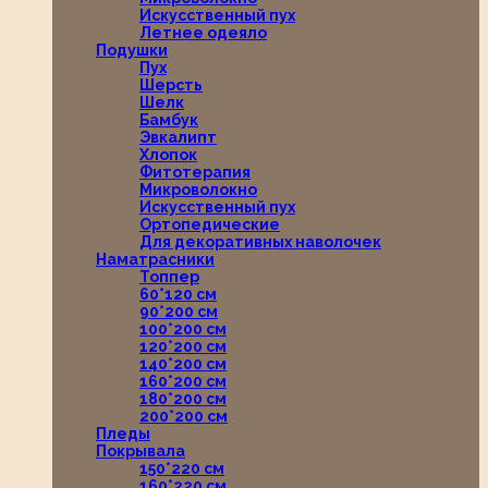
Искусственный пух
Летнее одеяло
Подушки
Пух
Шерсть
Шелк
Бамбук
Эвкалипт
Хлопок
Фитотерапия
Микроволокно
Искусственный пух
Ортопедические
Для декоративных наволочек
Наматрасники
Топпер
60*120 см
90*200 см
100*200 см
120*200 см
140*200 см
160*200 см
180*200 см
200*200 см
Пледы
Покрывала
150*220 см
160*220 см