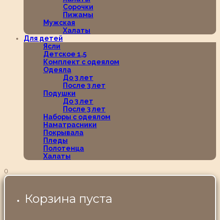
Сорочки
Пижамы
Мужская
Халаты
Для детей
Ясли
Детское 1,5
Комплект с одеялом
Одеяла
До 3 лет
После 3 лет
Подушки
До 3 лет
После 3 лет
Наборы с одеялом
Наматрасники
Покрывала
Пледы
Полотенца
Халаты
0
Корзина пуста