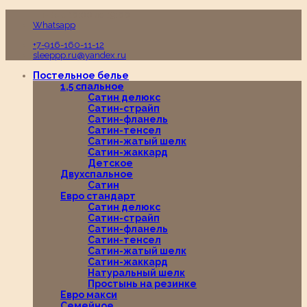
Пн-Вс с 10:00 до 19:00
Whatsapp
+7-916-160-11-12
sleeppp.ru@yandex.ru
Постельное белье
1,5 спальное
Сатин делюкс
Сатин-страйп
Сатин-фланель
Сатин-тенсел
Сатин-жатый шелк
Сатин-жаккард
Детское
Двухспальное
Сатин
Евро стандарт
Сатин делюкс
Сатин-страйп
Сатин-фланель
Сатин-тенсел
Сатин-жатый шелк
Сатин-жаккард
Натуральный шелк
Простынь на резинке
Евро макси
Семейное