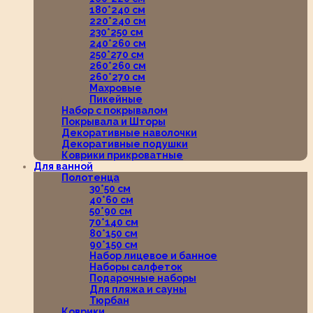
180*240 см
220*240 см
230*250 см
240*260 см
250*270 см
260*260 см
260*270 см
Махровые
Пикейные
Набор с покрывалом
Покрывала и Шторы
Декоративные наволочки
Декоративные подушки
Коврики прикроватные
Для ванной
Полотенца
30*50 см
40*60 см
50*90 см
70*140 см
80*150 см
90*150 см
Набор лицевое и банное
Наборы салфеток
Подарочные наборы
Для пляжа и сауны
Тюрбан
Коврики