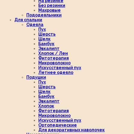
На резинке
Без резинки
Махровые
Пододеяльники
Для спальни
Одеяла
Пух
Шерсть
Шелк
Бамбук
Эвкалипт
Хлопок / Лен
Фитотерапия
Микроволокно
Искусственный пух
Летнее одеяло
Подушки
Пух
Шерсть
Шелк
Бамбук
Эвкалипт
Хлопок
Фитотерапия
Микроволокно
Искусственный пух
Ортопедические
Для декоративных наволочек