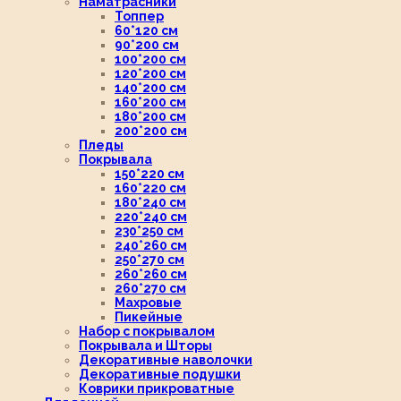
Наматрасники
Топпер
60*120 см
90*200 см
100*200 см
120*200 см
140*200 см
160*200 см
180*200 см
200*200 см
Пледы
Покрывала
150*220 см
160*220 см
180*240 см
220*240 см
230*250 см
240*260 см
250*270 см
260*260 см
260*270 см
Махровые
Пикейные
Набор с покрывалом
Покрывала и Шторы
Декоративные наволочки
Декоративные подушки
Коврики прикроватные