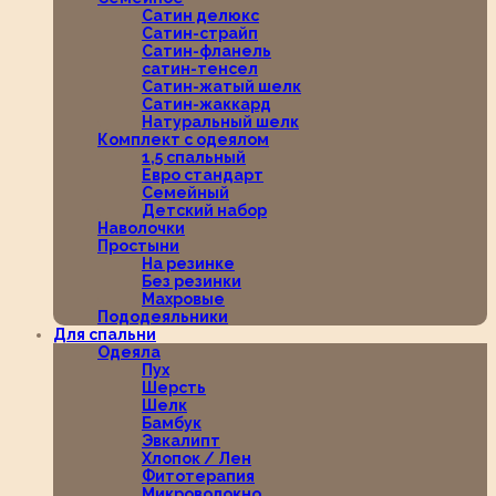
Сатин делюкс
Сатин-страйп
Сатин-фланель
сатин-тенсел
Сатин-жатый шелк
Сатин-жаккард
Натуральный шелк
Комплект с одеялом
1,5 спальный
Евро стандарт
Семейный
Детский набор
Наволочки
Простыни
На резинке
Без резинки
Махровые
Пододеяльники
Для спальни
Одеяла
Пух
Шерсть
Шелк
Бамбук
Эвкалипт
Хлопок / Лен
Фитотерапия
Микроволокно