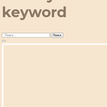
keyword
Поиск