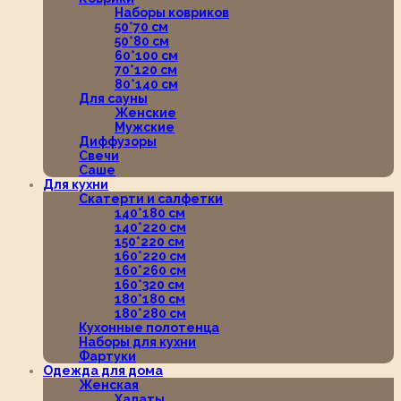
Наборы ковриков
50*70 см
50*80 см
60*100 см
70*120 см
80*140 см
Для сауны
Женские
Мужские
Диффузоры
Свечи
Саше
Для кухни
Скатерти и салфетки
140*180 см
140*220 см
150*220 см
160*220 см
160*260 см
160*320 см
180*180 см
180*280 см
Кухонные полотенца
Наборы для кухни
Фартуки
Одежда для дома
Женская
Халаты