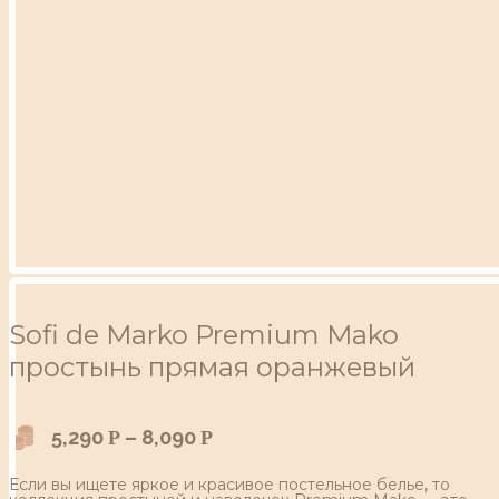
Sofi de Marko Premium Mako
простынь прямая оранжевый
5,290
–
8,090
Р
Р
Если вы ищете яркое и красивое постельное белье, то