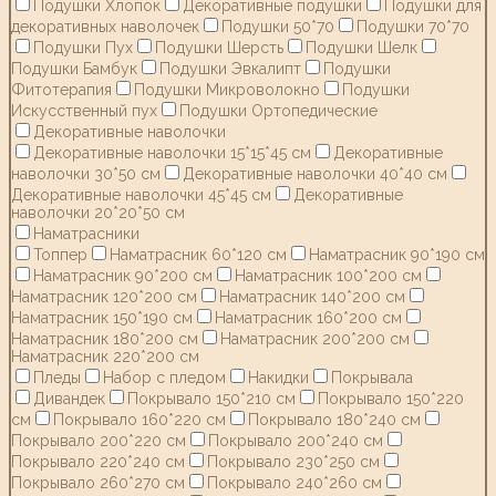
Подушки Хлопок
Декоративные подушки
Подушки для
декоративных наволочек
Подушки 50*70
Подушки 70*70
Подушки Пух
Подушки Шерсть
Подушки Шелк
Подушки Бамбук
Подушки Эвкалипт
Подушки
Фитотерапия
Подушки Микроволокно
Подушки
Искусственный пух
Подушки Ортопедические
Декоративные наволочки
Декоративные наволочки 15*15*45 см
Декоративные
наволочки 30*50 см
Декоративные наволочки 40*40 см
Декоративные наволочки 45*45 см
Декоративные
наволочки 20*20*50 см
Наматрасники
Топпер
Наматрасник 60*120 см
Наматрасник 90*190 см
Наматрасник 90*200 см
Наматрасник 100*200 см
Наматрасник 120*200 см
Наматрасник 140*200 см
Наматрасник 150*190 см
Наматрасник 160*200 см
Наматрасник 180*200 см
Наматрасник 200*200 см
Наматрасник 220*200 см
Пледы
Набор с пледом
Накидки
Покрывала
Дивандек
Покрывало 150*210 см
Покрывало 150*220
см
Покрывало 160*220 см
Покрывало 180*240 см
Покрывало 200*220 см
Покрывало 200*240 см
Покрывало 220*240 см
Покрывало 230*250 см
Покрывало 260*270 см
Покрывало 240*260 см