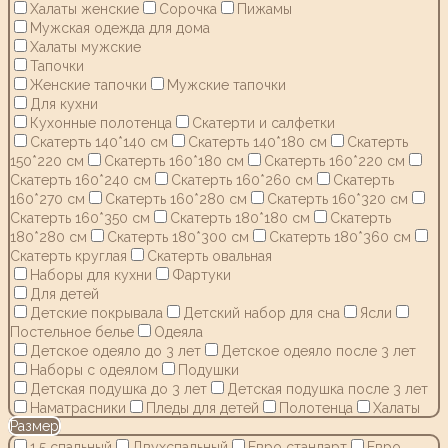
Халаты женские
Сорочка
Пижамы
Мужская одежда для дома
Халаты мужские
Тапочки
Женские тапочки
Мужские тапочки
Для кухни
Кухонные полотенца
Скатерти и салфетки
Скатерть 140*140 см
Скатерть 140*180 см
Скатерть
150*220 см
Скатерть 160*180 см
Скатерть 160*220 см
Скатерть 160*240 см
Скатерть 160*260 см
Скатерть
160*270 см
Скатерть 160*280 см
Скатерть 160*320 см
Скатерть 160*350 см
Скатерть 180*180 см
Скатерть
180*280 см
Скатерть 180*300 см
Скатерть 180*360 см
Скатерть круглая
Скатерть овальная
Наборы для кухни
Фартуки
Для детей
Детские покрывала
Детский набор для сна
Ясли
Постельное белье
Одеяла
Детское одеяло до 3 лет
Детское одеяло после 3 лет
Наборы с одеялом
Подушки
Детская подушка до 3 лет
Детская подушка после 3 лет
Наматрасники
Пледы для детей
Полотенца
Халаты
Размер
1,5 спальный
Двухспальный
Евро стандарт
Евро