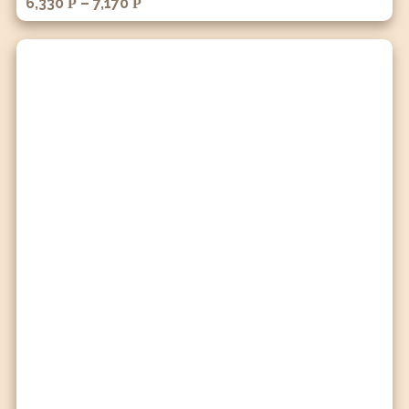
6,330
–
7,170
Р
Р