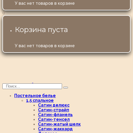
У вас нет товаров в корзине
0
Корзина пуста
У вас нет товаров в корзине
Постельное белье
1,5 спальное
Сатин делюкс
Сатин-страйп
Сатин-фланель
Сатин-тенсел
Сатин-жатый шелк
Сатин-жаккард