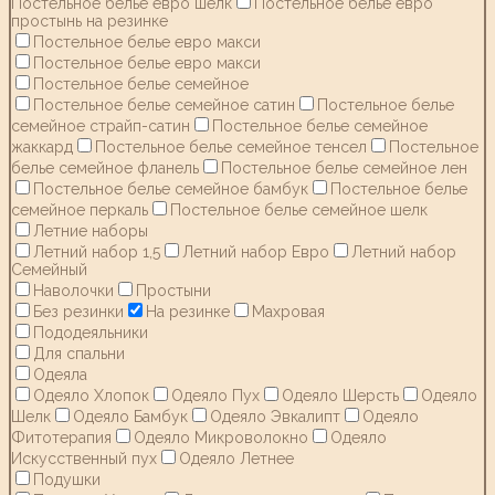
Постельное белье евро шелк
Постельное белье евро
простынь на резинке
Постельное белье евро макси
Постельное белье евро макси
Постельное белье семейное
Постельное белье семейное сатин
Постельное белье
семейное страйп-сатин
Постельное белье семейное
жаккард
Постельное белье семейное тенсел
Постельное
белье семейное фланель
Постельное белье семейное лен
Постельное белье семейное бамбук
Постельное белье
семейное перкаль
Постельное белье семейное шелк
Летние наборы
Летний набор 1,5
Летний набор Евро
Летний набор
Семейный
Наволочки
Простыни
Без резинки
На резинке
Махровая
Пододеяльники
Для спальни
Одеяла
Одеяло Хлопок
Одеяло Пух
Одеяло Шерсть
Одеяло
Шелк
Одеяло Бамбук
Одеяло Эвкалипт
Одеяло
Фитотерапия
Одеяло Микроволокно
Одеяло
Искусственный пух
Одеяло Летнее
Подушки