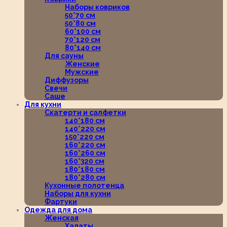
Наборы ковриков
50*70 см
50*80 см
60*100 см
70*120 см
80*140 см
Для сауны
Женские
Мужские
Диффузоры
Свечи
Саше
Для кухни
Скатерти и салфетки
140*180 см
140*220 см
150*220 см
160*220 см
160*260 см
160*320 см
180*180 см
180*280 см
Кухонные полотенца
Наборы для кухни
Фартуки
Одежда для дома
Женская
Халаты