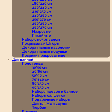
180*240 см
220*240 см
230*250 см
240*260 см
250*270 см
260*260 см
260*270 см
Махровые
Пикейные
Набор с покрывалом
Покрывала и Шторы
Декоративные наволочки
Декоративные подушки
Коврики прикроватные
Для ванной
Полотенца
30*50 см
40*60 см
50*90 см
70*140 см
80*150 см
90*150 см
Набор лицевое и банное
Наборы салфеток
Подарочные наборы
Для пляжа и сауны
Тюрбан
Коврики