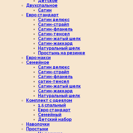
Детское
Двухспальное
Сатин
Евро стандарт
Сатин делюкс
Сатин-страйп
Сатин-фланель
Сатин-тенсел
Сатин-жатый шелк
Сатин-жаккард
Натуральный шелк
Простынь на резинке
Евро макси
Семейное
Сатин делюкс
Сатин-страйп
Сатин-фланель
сатин-тенсел
Сатин-жатый шелк
Сатин-жаккард
Натуральный шелк
Комплект с одеялом
1,5 спальный
Евро стандарт
Семейный
Детский набор
Наволочки
Простыни