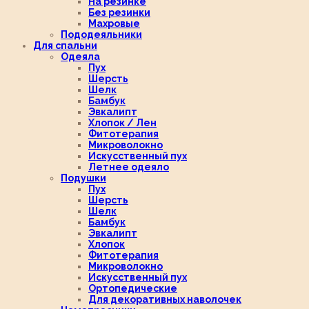
На резинке
Без резинки
Махровые
Пододеяльники
Для спальни
Одеяла
Пух
Шерсть
Шелк
Бамбук
Эвкалипт
Хлопок / Лен
Фитотерапия
Микроволокно
Искусственный пух
Летнее одеяло
Подушки
Пух
Шерсть
Шелк
Бамбук
Эвкалипт
Хлопок
Фитотерапия
Микроволокно
Искусственный пух
Ортопедические
Для декоративных наволочек