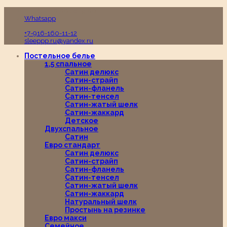
Пн-Вс с 10:00 до 19:00
Whatsapp
+7-916-160-11-12
sleeppp.ru@yandex.ru
Постельное белье
1,5 спальное
Сатин делюкс
Сатин-страйп
Сатин-фланель
Сатин-тенсел
Сатин-жатый шелк
Сатин-жаккард
Детское
Двухспальное
Сатин
Евро стандарт
Сатин делюкс
Сатин-страйп
Сатин-фланель
Сатин-тенсел
Сатин-жатый шелк
Сатин-жаккард
Натуральный шелк
Простынь на резинке
Евро макси
Семейное