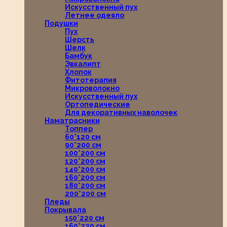
Искусственный пух
Летнее одеяло
Подушки
Пух
Шерсть
Шелк
Бамбук
Эвкалипт
Хлопок
Фитотерапия
Микроволокно
Искусственный пух
Ортопедические
Для декоративных наволочек
Наматрасники
Топпер
60*120 см
90*200 см
100*200 см
120*200 см
140*200 см
160*200 см
180*200 см
200*200 см
Пледы
Покрывала
150*220 см
160*220 см