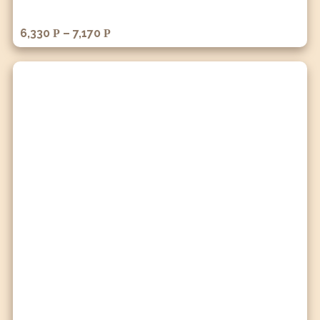
6,330
–
7,170
Р
Р