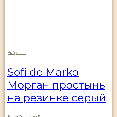
Выбрать ...
Sofi de Marko
Морган простынь
на резинке серый
6,330
–
7,170
Р
Р