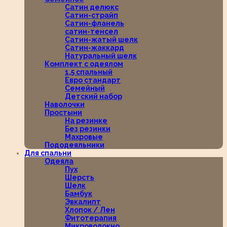
Сатин делюкс
Сатин-страйп
Сатин-фланель
сатин-тенсел
Сатин-жатый шелк
Сатин-жаккард
Натуральный шелк
Комплект с одеялом
1,5 спальный
Евро стандарт
Семейный
Детский набор
Наволочки
Простыни
На резинке
Без резинки
Махровые
Пододеяльники
Для спальни
Одеяла
Пух
Шерсть
Шелк
Бамбук
Эвкалипт
Хлопок / Лен
Фитотерапия
Микроволокно