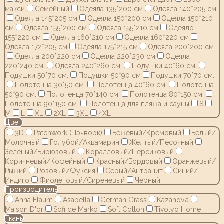
макси
Семейный
Одеяла 135*200 см
Одеяла 140*205 см
Одеяла 145*205 см
Одеяла 150*200 см
Одеяла 150*210
см
Одеяла 155*200 см
Одеяла 155*210 см
Одеяло
155*220 см
Одеяла 160*210 см
Одеяла 160*220 см
Одеяла 172*205 см
Одеяла 175*215 см
Одеяла 200*200 см
Одеяла 200*220 см
Одеяла 220*230 см
Одеяла
220*240 см.
Одеяла 240*260 см.
Подушки 40*60 см.
Подушки 50*70 см.
Подушки 50*90 см
Подушки 70*70 см.
Полотенца 30*50 см.
Полотенца 40*60 см.
Полотенца
50*90 см.
Полотенца 70*140 см.
Полотенца 80*150 см.
Полотенца 90*150 см.
Полотенца для пляжа и сауны
S
M
L
XL
2XL
3XL
4XL
Цвет
3D
Patchwork (Пэчворк)
Бежевый/Кремовый
Белый/
Молочный
Голубой/Аквамарин
Желтый/Песочный
Зеленый/Бирюзовый
Коралловый/Персиковый
Коричневый/Кофейный
Красный/Бордовый
Оранжевый/
Рыжий
Розовый/Фуксия
Серый/Антрацит
Синий/
Индиго
Фиолетовый/Сиреневый
Черный
Производитель
Anna Flaum
Asabella
German Grass
Kazanov.a
Maison D'or
Sofi de Marko
Soft Cotton
Tivolyo Home
Ткань