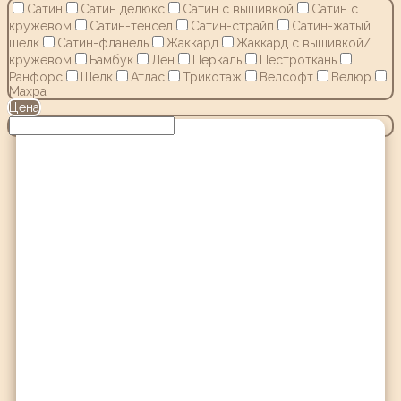
Сатин
Сатин делюкс
Сатин с вышивкой
Сатин с
кружевом
Сатин-тенсел
Сатин-страйп
Сатин-жатый
шелк
Сатин-фланель
Жаккард
Жаккард с вышивкой/
кружевом
Бамбук
Лен
Перкаль
Пестроткань
Ранфорс
Шелк
Атлас
Трикотаж
Велсофт
Велюр
Махра
Цена