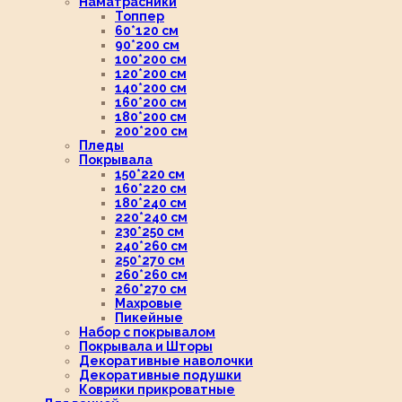
Наматрасники
Топпер
60*120 см
90*200 см
100*200 см
120*200 см
140*200 см
160*200 см
180*200 см
200*200 см
Пледы
Покрывала
150*220 см
160*220 см
180*240 см
220*240 см
230*250 см
240*260 см
250*270 см
260*260 см
260*270 см
Махровые
Пикейные
Набор с покрывалом
Покрывала и Шторы
Декоративные наволочки
Декоративные подушки
Коврики прикроватные