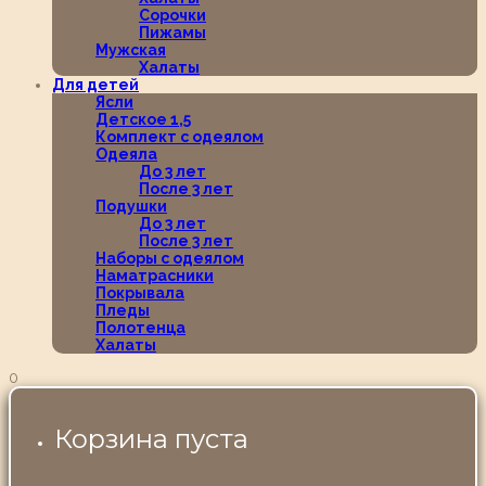
Сорочки
Пижамы
Мужская
Халаты
Для детей
Ясли
Детское 1,5
Комплект с одеялом
Одеяла
До 3 лет
После 3 лет
Подушки
До 3 лет
После 3 лет
Наборы с одеялом
Наматрасники
Покрывала
Пледы
Полотенца
Халаты
0
Корзина пуста