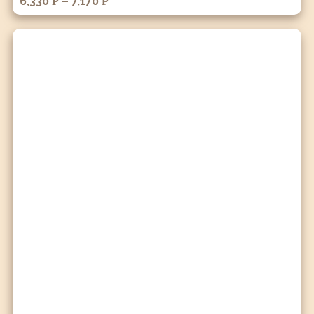
6,330
–
7,170
Р
Р