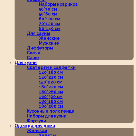
Наборы ковриков
50*70 см
50*80 см
60*100 см
70*120 см
80*140 см
Для сауны
Женские
Мужские
Диффузоры
Свечи
Саше
Для кухни
Скатерти и салфетки
140*180 см
140*220 см
150*220 см
160*220 см
160*260 см
160*320 см
180*180 см
180*280 см
Кухонные полотенца
Наборы для кухни
Фартуки
Одежда для дома
Женская
Халаты