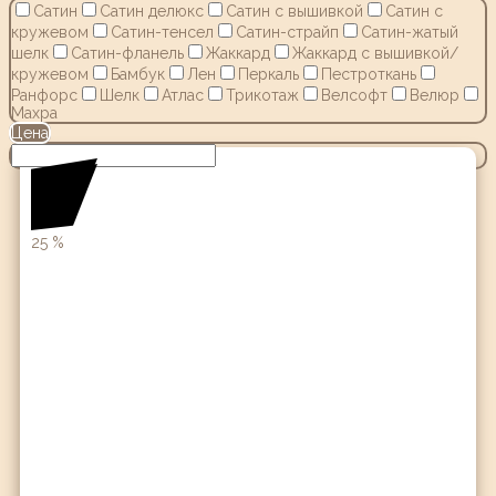
Сатин
Сатин делюкс
Сатин с вышивкой
Сатин с
кружевом
Сатин-тенсел
Сатин-страйп
Сатин-жатый
шелк
Сатин-фланель
Жаккард
Жаккард с вышивкой/
кружевом
Бамбук
Лен
Перкаль
Пестроткань
Ранфорс
Шелк
Атлас
Трикотаж
Велсофт
Велюр
Махра
Цена
25
%