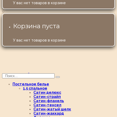
У вас нет товаров в корзине
0
Корзина пуста
У вас нет товаров в корзине
Постельное белье
1,5 спальное
Сатин делюкс
Сатин-страйп
Сатин-фланель
Сатин-тенсел
Сатин-жатый шелк
Сатин-жаккард