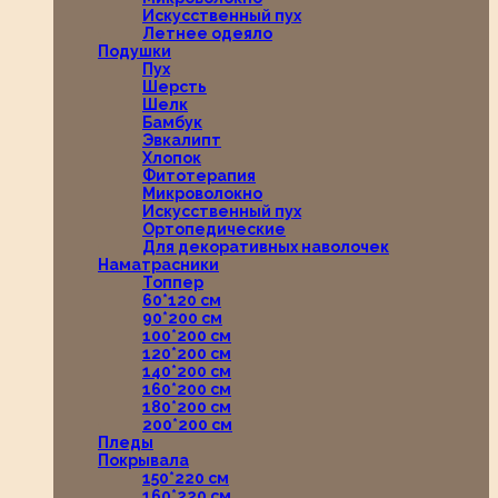
Искусственный пух
Летнее одеяло
Подушки
Пух
Шерсть
Шелк
Бамбук
Эвкалипт
Хлопок
Фитотерапия
Микроволокно
Искусственный пух
Ортопедические
Для декоративных наволочек
Наматрасники
Топпер
60*120 см
90*200 см
100*200 см
120*200 см
140*200 см
160*200 см
180*200 см
200*200 см
Пледы
Покрывала
150*220 см
160*220 см