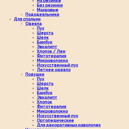
На резинке
Без резинки
Махровые
Пододеяльники
Для спальни
Одеяла
Пух
Шерсть
Шелк
Бамбук
Эвкалипт
Хлопок / Лен
Фитотерапия
Микроволокно
Искусственный пух
Летнее одеяло
Подушки
Пух
Шерсть
Шелк
Бамбук
Эвкалипт
Хлопок
Фитотерапия
Микроволокно
Искусственный пух
Ортопедические
Для декоративных наволочек