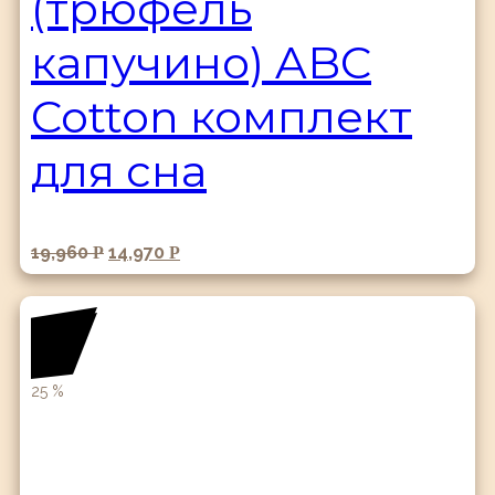
(трюфель
капучино) ABC
Cotton комплект
для сна
19,960
14,970
Р
Р
25
%