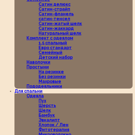
Сатин делюкс
Сатин-страйп
Сатин-фланель
сатин-тенсел
Сатин-жатый шелк
Сатин-жаккард
Натуральный шелк
Комплект с одеялом
1,5 спальный
Евро стандарт
Семейный
Детский набор
Наволочки
Простыни
На резинке
Без резинки
Махровые
Пододеяльники
Для спальни
Одеяла
Пух
Шерсть
Шелк
Бамбук
Эвкалипт
Хлопок / Лен
Фитотерапия
Микроволокно