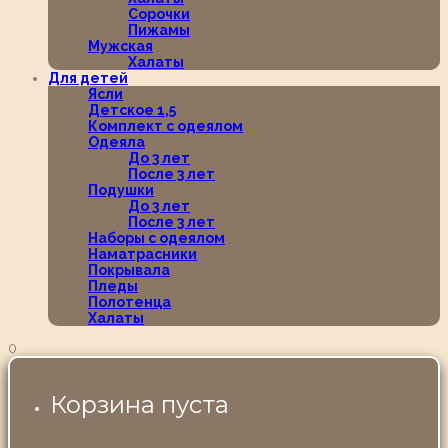
Сорочки
Пижамы
Мужская
Халаты
Для детей
Ясли
Детское 1,5
Комплект с одеялом
Одеяла
До 3 лет
После 3 лет
Подушки
До 3 лет
После 3 лет
Наборы с одеялом
Наматрасники
Покрывала
Пледы
Полотенца
Халаты
0
Корзина пуста