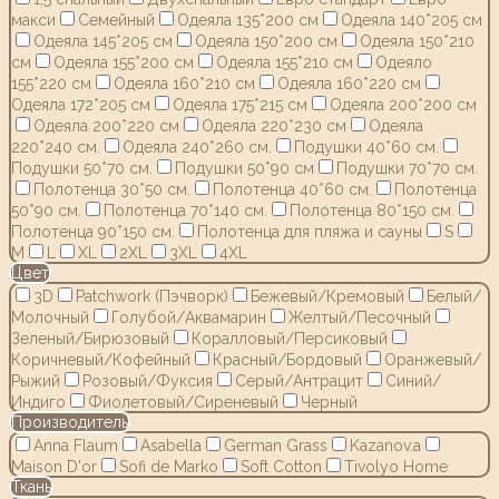
макси
Семейный
Одеяла 135*200 см
Одеяла 140*205 см
Одеяла 145*205 см
Одеяла 150*200 см
Одеяла 150*210
см
Одеяла 155*200 см
Одеяла 155*210 см
Одеяло
155*220 см
Одеяла 160*210 см
Одеяла 160*220 см
Одеяла 172*205 см
Одеяла 175*215 см
Одеяла 200*200 см
Одеяла 200*220 см
Одеяла 220*230 см
Одеяла
220*240 см.
Одеяла 240*260 см.
Подушки 40*60 см.
Подушки 50*70 см.
Подушки 50*90 см
Подушки 70*70 см.
Полотенца 30*50 см.
Полотенца 40*60 см.
Полотенца
50*90 см.
Полотенца 70*140 см.
Полотенца 80*150 см.
Полотенца 90*150 см.
Полотенца для пляжа и сауны
S
M
L
XL
2XL
3XL
4XL
Цвет
3D
Patchwork (Пэчворк)
Бежевый/Кремовый
Белый/
Молочный
Голубой/Аквамарин
Желтый/Песочный
Зеленый/Бирюзовый
Коралловый/Персиковый
Коричневый/Кофейный
Красный/Бордовый
Оранжевый/
Рыжий
Розовый/Фуксия
Серый/Антрацит
Синий/
Индиго
Фиолетовый/Сиреневый
Черный
Производитель
Anna Flaum
Asabella
German Grass
Kazanov.a
Maison D'or
Sofi de Marko
Soft Cotton
Tivolyo Home
Ткань