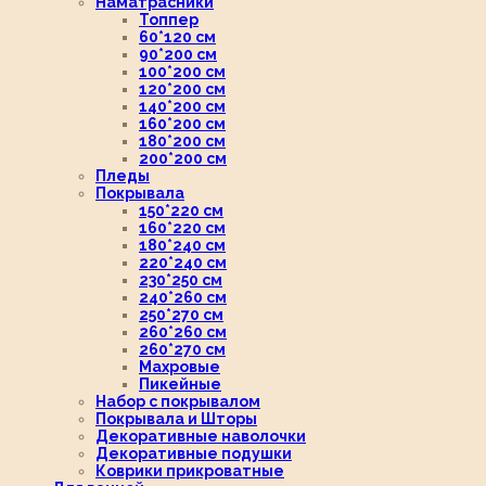
Наматрасники
Топпер
60*120 см
90*200 см
100*200 см
120*200 см
140*200 см
160*200 см
180*200 см
200*200 см
Пледы
Покрывала
150*220 см
160*220 см
180*240 см
220*240 см
230*250 см
240*260 см
250*270 см
260*260 см
260*270 см
Махровые
Пикейные
Набор с покрывалом
Покрывала и Шторы
Декоративные наволочки
Декоративные подушки
Коврики прикроватные