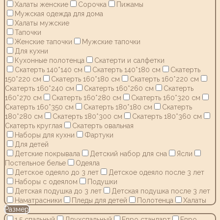
Халаты женские
Сорочка
Пижамы
Мужская одежда для дома
Халаты мужские
Тапочки
Женские тапочки
Мужские тапочки
Для кухни
Кухонные полотенца
Скатерти и салфетки
Скатерть 140*140 см
Скатерть 140*180 см
Скатерть
150*220 см
Скатерть 160*180 см
Скатерть 160*220 см
Скатерть 160*240 см
Скатерть 160*260 см
Скатерть
160*270 см
Скатерть 160*280 см
Скатерть 160*320 см
Скатерть 160*350 см
Скатерть 180*180 см
Скатерть
180*280 см
Скатерть 180*300 см
Скатерть 180*360 см
Скатерть круглая
Скатерть овальная
Наборы для кухни
Фартуки
Для детей
Детские покрывала
Детский набор для сна
Ясли
Постельное белье
Одеяла
Детское одеяло до 3 лет
Детское одеяло после 3 лет
Наборы с одеялом
Подушки
Детская подушка до 3 лет
Детская подушка после 3 лет
Наматрасники
Пледы для детей
Полотенца
Халаты
Размер
1,5 спальный
Двухспальный
Евро стандарт
Евро