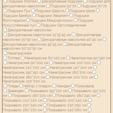
Подушки Хлопок
Декоративные подушки
Подушки для
декоративных наволочек
Подушки 50*70
Подушки 70*70
Подушки Пух
Подушки Шерсть
Подушки Шелк
Подушки Бамбук
Подушки Эвкалипт
Подушки
Фитотерапия
Подушки Микроволокно
Подушки
Искусственный пух
Подушки Ортопедические
Декоративные наволочки
Декоративные наволочки 15*15*45 см
Декоративные
наволочки 30*50 см
Декоративные наволочки 40*40 см
Декоративные наволочки 45*45 см
Декоративные
наволочки 20*20*50 см
Наматрасники
Топпер
Наматрасник 60*120 см
Наматрасник 90*190 см
Наматрасник 90*200 см
Наматрасник 100*200 см
Наматрасник 120*200 см
Наматрасник 140*200 см
Наматрасник 150*190 см
Наматрасник 160*200 см
Наматрасник 180*200 см
Наматрасник 200*200 см
Наматрасник 220*200 см
Пледы
Набор с пледом
Накидки
Покрывала
Дивандек
Покрывало 150*210 см
Покрывало 150*220
см
Покрывало 160*220 см
Покрывало 180*240 см
Покрывало 200*220 см
Покрывало 200*240 см
Покрывало 220*240 см
Покрывало 230*250 см
Покрывало 260*270 см
Покрывало 240*260 см