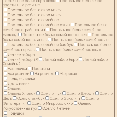
Постельное белье евро шелк
Постельное белье евро
простынь на резинке
Постельное белье евро макси
Постельное белье евро макси
Постельное белье семейное
Постельное белье семейное сатин
Постельное белье
семейное страйп-сатин
Постельное белье семейное
жаккард
Постельное белье семейное тенсел
Постельное
белье семейное фланель
Постельное белье семейное лен
Постельное белье семейное бамбук
Постельное белье
семейное перкаль
Постельное белье семейное шелк
Летние наборы
Летний набор 1,5
Летний набор Евро
Летний набор
Семейный
Наволочки
Простыни
Без резинки
На резинке
Махровая
Пододеяльники
Для спальни
Одеяла
Одеяло Хлопок
Одеяло Пух
Одеяло Шерсть
Одеяло
Шелк
Одеяло Бамбук
Одеяло Эвкалипт
Одеяло
Фитотерапия
Одеяло Микроволокно
Одеяло
Искусственный пух
Одеяло Летнее
Подушки