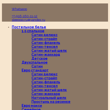
Пн-Вс с 10:00 до 19:00
Whatsapp
+7-916-160-11-12
sleeppp.ru@yandex.ru
Постельное белье
1,5 спальное
Сатин делюкс
Сатин-страйп
Сатин-фланель
Сатин-тенсел
Сатин-жатый шелк
Сатин-жаккард
Детское
Двухспальное
Сатин
Евро стандарт
Сатин делюкс
Сатин-страйп
Сатин-фланель
Сатин-тенсел
Сатин-жатый шелк
Сатин-жаккард
Натуральный шелк
Простынь на резинке
Евро макси
Семейное