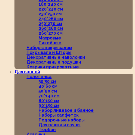
180*240 см
220*240 см
230*250 см
240*260 см
250*270 см
260*260 см
260*270 см
Махровые
Пикейные
Набор с покрывалом
Покрывала и Шторы
Декоративные наволочки
Декоративные подушки
Коврики прикроватные
Для ванной
Полотенца
30*50 см
40*60 см
50*90 см
70*140 см
80*150 см
90*150 см
Набор лицевое и банное
Наборы салфеток
Подарочные наборы
Для пляжа и сауны
Тюрбан
Коврики