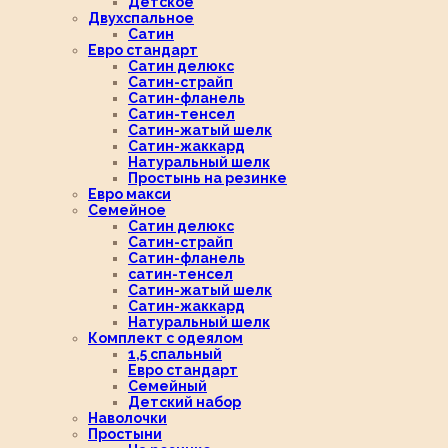
Детское
Двухспальное
Сатин
Евро стандарт
Сатин делюкс
Сатин-страйп
Сатин-фланель
Сатин-тенсел
Сатин-жатый шелк
Сатин-жаккард
Натуральный шелк
Простынь на резинке
Евро макси
Семейное
Сатин делюкс
Сатин-страйп
Сатин-фланель
сатин-тенсел
Сатин-жатый шелк
Сатин-жаккард
Натуральный шелк
Комплект с одеялом
1,5 спальный
Евро стандарт
Семейный
Детский набор
Наволочки
Простыни