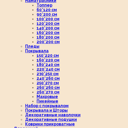
Наматрасники
Топпер
60*120 см
90*200 см
100*200 см
120*200 см
140*200 см
160*200 см
180*200 см
200*200 см
Пледы
Покрывала
150*220 см
160*220 см
180*240 см
220*240 см
230*250 см
240*260 см
250*270 см
260*260 см
260*270 см
Махровые
Пикейные
Набор с покрывалом
Покрывала и Шторы
Декоративные наволочки
Декоративные подушки
Коврики прикроватные