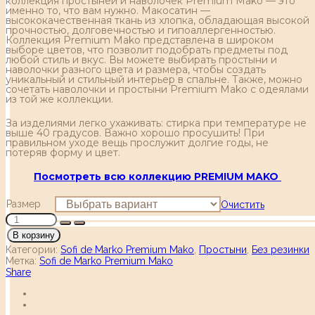
коллекция простыней и наволочек Premium Mako — это
именно то, что вам нужно. Макосатин —
высококачественная ткань из хлопка, обладающая высокой
прочностью, долговечностью и гипоаллергенностью.
Коллекция Premium Mako представлена в широком
выборе цветов, что позволит подобрать предметы под
любой стиль и вкус. Вы можете выбирать простыни и
наволочки разного цвета и размера, чтобы создать
уникальный и стильный интерьер в спальне. Также, можно
сочетать наволочки и простыни Premium Mako с одеялами
из той же коллекции.
За изделиями легко ухаживать: стирка при температуре не
выше 40 градусов. Важно хорошо просушить! При
правильном уходе вещь прослужит долгие годы, не
потеряв форму и цвет.
Посмотреть всю коллекцию PREMIUM MAKO
Размер
Очистить
В корзину
Категории:
Sofi de Marko Premium Mako
,
Простыни
,
Без резинки
Метка:
Sofi de Marko Premium Mako
Share