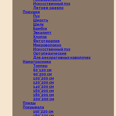
Искусственный пух
Летнее одеяло
Подушки
Пух
Шерсть
Шелк
Бамбук
Эвкалипт
Хлопок
Фитотерапия
Микроволокно
Искусственный пух
Ортопедические
Для декоративных наволочек
Наматрасники
Топпер
60*120 см
90*200 см
100*200 см
120*200 см
140*200 см
160*200 см
180*200 см
200*200 см
Пледы
Покрывала
150*220 см
160*220 см