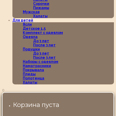
Сорочки
Пижамы
Мужская
Халаты
Для детей
Ясли
Детское 1,5
Комплект с одеялом
Одеяла
До 3 лет
После 3 лет
Подушки
До 3 лет
После 3 лет
Наборы с одеялом
Наматрасники
Покрывала
Пледы
Полотенца
Халаты
0
Корзина пуста