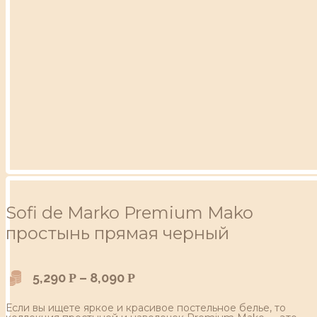
Sofi de Marko Premium Mako
простынь прямая черный
5,290
–
8,090
Р
Р
Если вы ищете яркое и красивое постельное белье, то