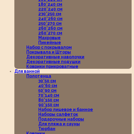
180*240 см
220*240 см
230*250 см
240*260 см
250*270 см
260*260 см
260*270 см
Махровые
Пикейные
Набор с покрывалом
Покрывала и Шторы
Декоративные наволочки
Декоративные подушки
Коврики прикроватные
Для ванной
Полотенца
30*50 см
40*60 см
50*90 см
70*140 см
80*150 см
90*150 см
Набор лицевое и банное
Наборы салфеток
Подарочные наборы
Для пляжа и сауны
Тюрбан
Коврики