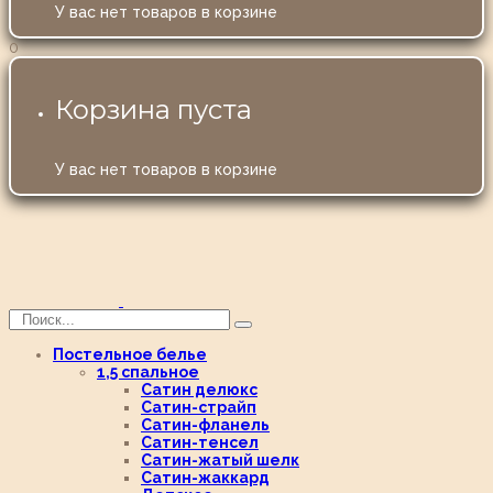
У вас нет товаров в корзине
0
Корзина пуста
У вас нет товаров в корзине
Постельное белье
1,5 спальное
Сатин делюкс
Сатин-страйп
Сатин-фланель
Сатин-тенсел
Сатин-жатый шелк
Сатин-жаккард