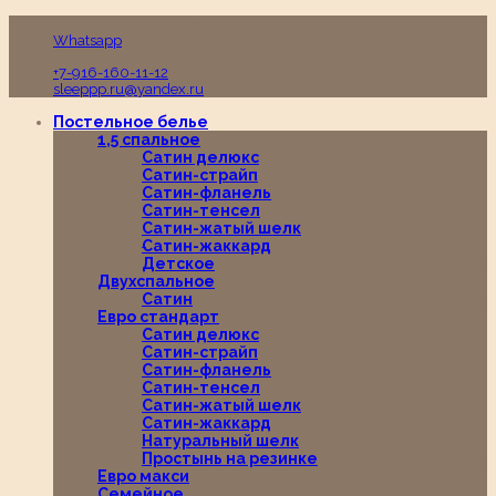
Пн-Вс с 10:00 до 19:00
Whatsapp
+7-916-160-11-12
sleeppp.ru@yandex.ru
Постельное белье
1,5 спальное
Сатин делюкс
Сатин-страйп
Сатин-фланель
Сатин-тенсел
Сатин-жатый шелк
Сатин-жаккард
Детское
Двухспальное
Сатин
Евро стандарт
Сатин делюкс
Сатин-страйп
Сатин-фланель
Сатин-тенсел
Сатин-жатый шелк
Сатин-жаккард
Натуральный шелк
Простынь на резинке
Евро макси
Семейное