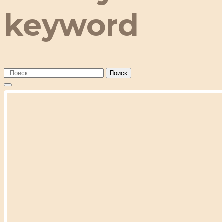
keyword
Поиск