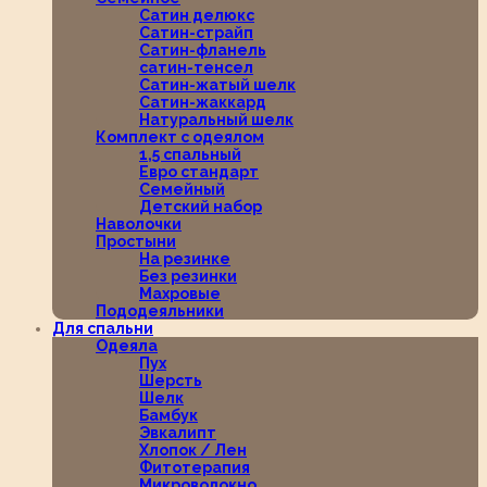
Сатин делюкс
Сатин-страйп
Сатин-фланель
сатин-тенсел
Сатин-жатый шелк
Сатин-жаккард
Натуральный шелк
Комплект с одеялом
1,5 спальный
Евро стандарт
Семейный
Детский набор
Наволочки
Простыни
На резинке
Без резинки
Махровые
Пододеяльники
Для спальни
Одеяла
Пух
Шерсть
Шелк
Бамбук
Эвкалипт
Хлопок / Лен
Фитотерапия
Микроволокно