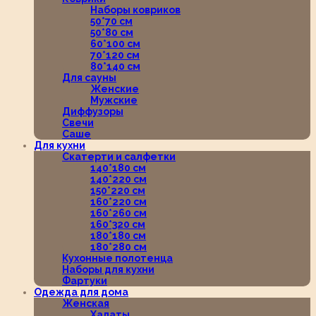
Наборы ковриков
50*70 см
50*80 см
60*100 см
70*120 см
80*140 см
Для сауны
Женские
Мужские
Диффузоры
Свечи
Саше
Для кухни
Скатерти и салфетки
140*180 см
140*220 см
150*220 см
160*220 см
160*260 см
160*320 см
180*180 см
180*280 см
Кухонные полотенца
Наборы для кухни
Фартуки
Одежда для дома
Женская
Халаты