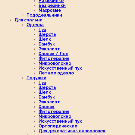
На резинке
Без резинки
Махровые
Пододеяльники
Для спальни
Одеяла
Пух
Шерсть
Шелк
Бамбук
Эвкалипт
Хлопок / Лен
Фитотерапия
Микроволокно
Искусственный пух
Летнее одеяло
Подушки
Пух
Шерсть
Шелк
Бамбук
Эвкалипт
Хлопок
Фитотерапия
Микроволокно
Искусственный пух
Ортопедические
Для декоративных наволочек