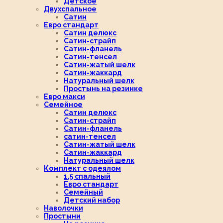
Детское
Двухспальное
Сатин
Евро стандарт
Сатин делюкс
Сатин-страйп
Сатин-фланель
Сатин-тенсел
Сатин-жатый шелк
Сатин-жаккард
Натуральный шелк
Простынь на резинке
Евро макси
Семейное
Сатин делюкс
Сатин-страйп
Сатин-фланель
сатин-тенсел
Сатин-жатый шелк
Сатин-жаккард
Натуральный шелк
Комплект с одеялом
1,5 спальный
Евро стандарт
Семейный
Детский набор
Наволочки
Простыни