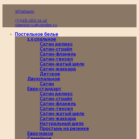
Пн-Вс с 10:00 до 19:00
Whatsapp
+7-916-160-11-12
sleeppp.ru@yandex.ru
Постельное белье
1,5 спальное
Сатин делюкс
Сатин-страйп
Сатин-фланель
Сатин-тенсел
Сатин-жатый шелк
Сатин-жаккард
Детское
Двухспальное
Сатин
Евро стандарт
Сатин делюкс
Сатин-страйп
Сатин-фланель
Сатин-тенсел
Сатин-жатый шелк
Сатин-жаккард
Натуральный шелк
Простынь на резинке
Евро макси
Семейное