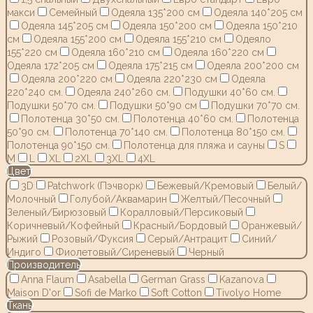
макси
Семейный
Одеяла 135*200 см
Одеяла 140*205 см
Одеяла 145*205 см
Одеяла 150*200 см
Одеяла 150*210
см
Одеяла 155*200 см
Одеяла 155*210 см
Одеяло
155*220 см
Одеяла 160*210 см
Одеяла 160*220 см
Одеяла 172*205 см
Одеяла 175*215 см
Одеяла 200*200 см
Одеяла 200*220 см
Одеяла 220*230 см
Одеяла
220*240 см.
Одеяла 240*260 см.
Подушки 40*60 см.
Подушки 50*70 см.
Подушки 50*90 см
Подушки 70*70 см.
Полотенца 30*50 см.
Полотенца 40*60 см.
Полотенца
50*90 см.
Полотенца 70*140 см.
Полотенца 80*150 см.
Полотенца 90*150 см.
Полотенца для пляжа и сауны
S
M
L
XL
2XL
3XL
4XL
Цвет
3D
Patchwork (Пэчворк)
Бежевый/Кремовый
Белый/
Молочный
Голубой/Аквамарин
Желтый/Песочный
Зеленый/Бирюзовый
Коралловый/Персиковый
Коричневый/Кофейный
Красный/Бордовый
Оранжевый/
Рыжий
Розовый/Фуксия
Серый/Антрацит
Синий/
Индиго
Фиолетовый/Сиреневый
Черный
Производитель
Anna Flaum
Asabella
German Grass
Kazanov.a
Maison D'or
Sofi de Marko
Soft Cotton
Tivolyo Home
Ткань