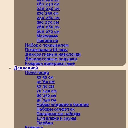
180*240 см
220*240 см
230*250 см
240*260 см
250*270 см
260*260 см
260*270 см
Махровые
Пикейные
Набор с покрывалом
Покрывала и Шторы
Декоративные наволочки
Декоративные подушки
Коврики прикроватные
Для ванной
Полотенца
30*50 см
40*60 см
50*90 см
70*140 см
80*150 см
90*150 см
Набор лицевое и банное
Наборы салфеток
Подарочные наборы
Для пляжа и сауны
Тюрбан
Коврики