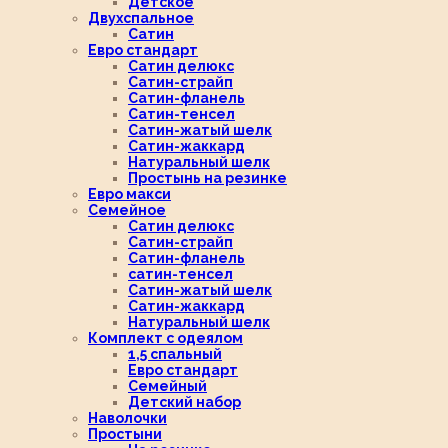
Детское
Двухспальное
Сатин
Евро стандарт
Сатин делюкс
Сатин-страйп
Сатин-фланель
Сатин-тенсел
Сатин-жатый шелк
Сатин-жаккард
Натуральный шелк
Простынь на резинке
Евро макси
Семейное
Сатин делюкс
Сатин-страйп
Сатин-фланель
сатин-тенсел
Сатин-жатый шелк
Сатин-жаккард
Натуральный шелк
Комплект с одеялом
1,5 спальный
Евро стандарт
Семейный
Детский набор
Наволочки
Простыни