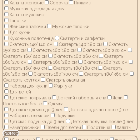
Халаты женские
Сорочка
Пижамы
Мужская одежда для дома
Халаты мужские
Тапочки
Женские тапочки
Мужские тапочки
Для кухни
Кухонные полотенца
Скатерти и салфетки
Скатерть 140*140 см
Скатерть 140*180 см
Скатерть
150*220 см
Скатерть 160*180 см
Скатерть 160*220 см
Скатерть 160*240 см
Скатерть 160*260 см
Скатерть
160*270 см
Скатерть 160*280 см
Скатерть 160*320 см
Скатерть 160*350 см
Скатерть 180*180 см
Скатерть
180*280 см
Скатерть 180*300 см
Скатерть 180*360 см
Скатерть круглая
Скатерть овальная
Наборы для кухни
Фартуки
Для детей
Детские покрывала
Детский набор для сна
Ясли
Постельное белье
Одеяла
Детское одеяло до 3 лет
Детское одеяло после 3 лет
Наборы с одеялом
Подушки
Детская подушка до 3 лет
Детская подушка после 3 лет
Наматрасники
Пледы для детей
Полотенца
Халаты
Размер
1,5 спальный
Двухспальный
Евро стандарт
Евро