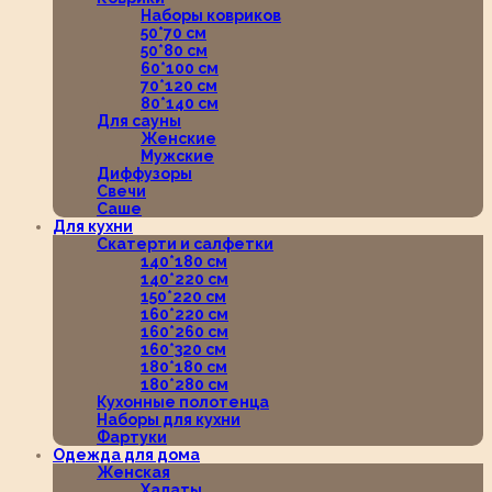
Наборы ковриков
50*70 см
50*80 см
60*100 см
70*120 см
80*140 см
Для сауны
Женские
Мужские
Диффузоры
Свечи
Саше
Для кухни
Скатерти и салфетки
140*180 см
140*220 см
150*220 см
160*220 см
160*260 см
160*320 см
180*180 см
180*280 см
Кухонные полотенца
Наборы для кухни
Фартуки
Одежда для дома
Женская
Халаты