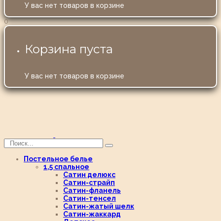
У вас нет товаров в корзине
0
Корзина пуста
У вас нет товаров в корзине
Постельное белье
1,5 спальное
Сатин делюкс
Сатин-страйп
Сатин-фланель
Сатин-тенсел
Сатин-жатый шелк
Сатин-жаккард