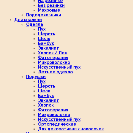
На резинке
Без резинки
Махровые
Пододеяльники
Для спальни
Одеяла
Пух
Шерсть
Шелк
Бамбук
Эвкалипт
Хлопок / Лен
Фитотерапия
Микроволокно
Искусственный пух
Летнее одеяло
Подушки
Пух
Шерсть
Шелк
Бамбук
Эвкалипт
Хлопок
Фитотерапия
Микроволокно
Искусственный пух
Ортопедические
Для декоративных наволочек