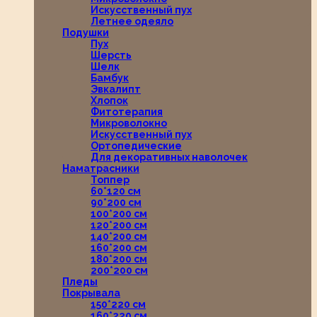
Искусственный пух
Летнее одеяло
Подушки
Пух
Шерсть
Шелк
Бамбук
Эвкалипт
Хлопок
Фитотерапия
Микроволокно
Искусственный пух
Ортопедические
Для декоративных наволочек
Наматрасники
Топпер
60*120 см
90*200 см
100*200 см
120*200 см
140*200 см
160*200 см
180*200 см
200*200 см
Пледы
Покрывала
150*220 см
160*220 см