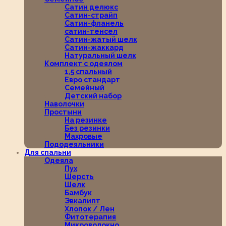
Сатин делюкс
Сатин-страйп
Сатин-фланель
сатин-тенсел
Сатин-жатый шелк
Сатин-жаккард
Натуральный шелк
Комплект с одеялом
1,5 спальный
Евро стандарт
Семейный
Детский набор
Наволочки
Простыни
На резинке
Без резинки
Махровые
Пододеяльники
Для спальни
Одеяла
Пух
Шерсть
Шелк
Бамбук
Эвкалипт
Хлопок / Лен
Фитотерапия
Микроволокно