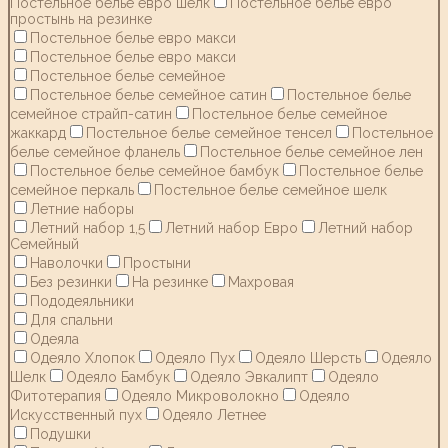
Постельное белье евро шелк
Постельное белье евро
простынь на резинке
Постельное белье евро макси
Постельное белье евро макси
Постельное белье семейное
Постельное белье семейное сатин
Постельное белье
семейное страйп-сатин
Постельное белье семейное
жаккард
Постельное белье семейное тенсел
Постельное
белье семейное фланель
Постельное белье семейное лен
Постельное белье семейное бамбук
Постельное белье
семейное перкаль
Постельное белье семейное шелк
Летние наборы
Летний набор 1,5
Летний набор Евро
Летний набор
Семейный
Наволочки
Простыни
Без резинки
На резинке
Махровая
Пододеяльники
Для спальни
Одеяла
Одеяло Хлопок
Одеяло Пух
Одеяло Шерсть
Одеяло
Шелк
Одеяло Бамбук
Одеяло Эвкалипт
Одеяло
Фитотерапия
Одеяло Микроволокно
Одеяло
Искусственный пух
Одеяло Летнее
Подушки