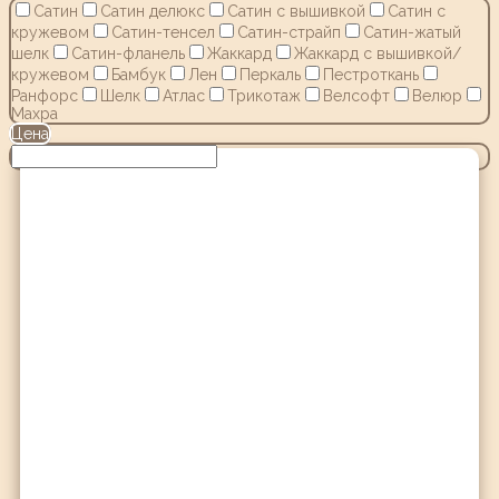
Сатин
Сатин делюкс
Сатин с вышивкой
Сатин с
кружевом
Сатин-тенсел
Сатин-страйп
Сатин-жатый
шелк
Сатин-фланель
Жаккард
Жаккард с вышивкой/
кружевом
Бамбук
Лен
Перкаль
Пестроткань
Ранфорс
Шелк
Атлас
Трикотаж
Велсофт
Велюр
Махра
Цена