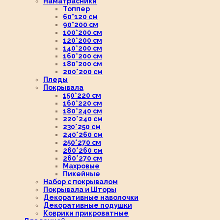
Наматрасники
Топпер
60*120 см
90*200 см
100*200 см
120*200 см
140*200 см
160*200 см
180*200 см
200*200 см
Пледы
Покрывала
150*220 см
160*220 см
180*240 см
220*240 см
230*250 см
240*260 см
250*270 см
260*260 см
260*270 см
Махровые
Пикейные
Набор с покрывалом
Покрывала и Шторы
Декоративные наволочки
Декоративные подушки
Коврики прикроватные