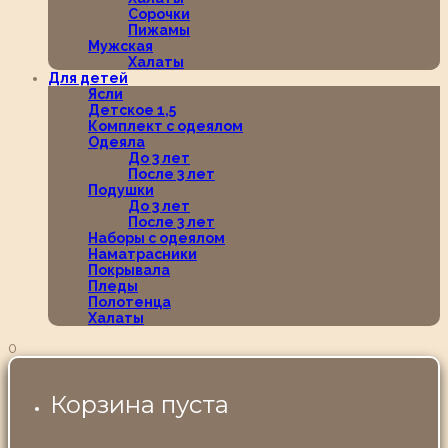
Сорочки
Пижамы
Мужская
Халаты
Для детей
Ясли
Детское 1,5
Комплект с одеялом
Одеяла
До 3 лет
После 3 лет
Подушки
До 3 лет
После 3 лет
Наборы с одеялом
Наматрасники
Покрывала
Пледы
Полотенца
Халаты
0
Корзина пуста