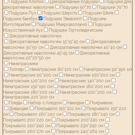
Подушки Хлопок
Декоративные подушки
Подушки для
декоративных наволочек
Подушки 50*70
Подушки 70*70
Подушки Пух
Подушки Шерсть
Подушки Шелк
Подушки Бамбук
Подушки Эвкалипт
Подушки
Фитотерапия
Подушки Микроволокно
Подушки
Искусственный пух
Подушки Ортопедические
Декоративные наволочки
Декоративные наволочки 15*15*45 см
Декоративные
наволочки 30*50 см
Декоративные наволочки 40*40 см
Декоративные наволочки 45*45 см
Декоративные
наволочки 20*20*50 см
Наматрасники
Топпер
Наматрасник 60*120 см
Наматрасник 90*190 см
Наматрасник 90*200 см
Наматрасник 100*200 см
Наматрасник 120*200 см
Наматрасник 140*200 см
Наматрасник 150*190 см
Наматрасник 160*200 см
Наматрасник 180*200 см
Наматрасник 200*200 см
Наматрасник 220*200 см
Пледы
Набор с пледом
Накидки
Покрывала
Дивандек
Покрывало 150*210 см
Покрывало 150*220
см
Покрывало 160*220 см
Покрывало 180*240 см
Покрывало 200*220 см
Покрывало 200*240 см
Покрывало 220*240 см
Покрывало 230*250 см
Покрывало 260*270 см
Покрывало 240*260 см