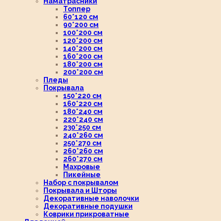
Наматрасники
Топпер
60*120 см
90*200 см
100*200 см
120*200 см
140*200 см
160*200 см
180*200 см
200*200 см
Пледы
Покрывала
150*220 см
160*220 см
180*240 см
220*240 см
230*250 см
240*260 см
250*270 см
260*260 см
260*270 см
Махровые
Пикейные
Набор с покрывалом
Покрывала и Шторы
Декоративные наволочки
Декоративные подушки
Коврики прикроватные