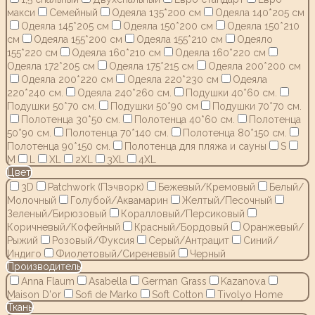
макси
Семейный
Одеяла 135*200 см
Одеяла 140*205 см
Одеяла 145*205 см
Одеяла 150*200 см
Одеяла 150*210
см
Одеяла 155*200 см
Одеяла 155*210 см
Одеяло
155*220 см
Одеяла 160*210 см
Одеяла 160*220 см
Одеяла 172*205 см
Одеяла 175*215 см
Одеяла 200*200 см
Одеяла 200*220 см
Одеяла 220*230 см
Одеяла
220*240 см.
Одеяла 240*260 см.
Подушки 40*60 см.
Подушки 50*70 см.
Подушки 50*90 см
Подушки 70*70 см.
Полотенца 30*50 см.
Полотенца 40*60 см.
Полотенца
50*90 см.
Полотенца 70*140 см.
Полотенца 80*150 см.
Полотенца 90*150 см.
Полотенца для пляжа и сауны
S
M
L
XL
2XL
3XL
4XL
Цвет
3D
Patchwork (Пэчворк)
Бежевый/Кремовый
Белый/
Молочный
Голубой/Аквамарин
Желтый/Песочный
Зеленый/Бирюзовый
Коралловый/Персиковый
Коричневый/Кофейный
Красный/Бордовый
Оранжевый/
Рыжий
Розовый/Фуксия
Серый/Антрацит
Синий/
Индиго
Фиолетовый/Сиреневый
Черный
Производитель
Anna Flaum
Asabella
German Grass
Kazanov.a
Maison D'or
Sofi de Marko
Soft Cotton
Tivolyo Home
Ткань