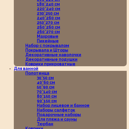
180*240 см
220*240 см
230*250 см
240*260 см
250*270 см
260*260 см
260*270 см
Махровые
Пикейные
Набор с покрывалом
Покрывала и Шторы
Декоративные наволочки
Декоративные подушки
Коврики прикроватные
Для ванной
Полотенца
30*50 см
40*60 см
50*90 см
70*140 см
80*150 см
90*150 см
Набор лицевое и банное
Наборы салфеток
Подарочные наборы
Для пляжа и сауны
Тюрбан
Коврики