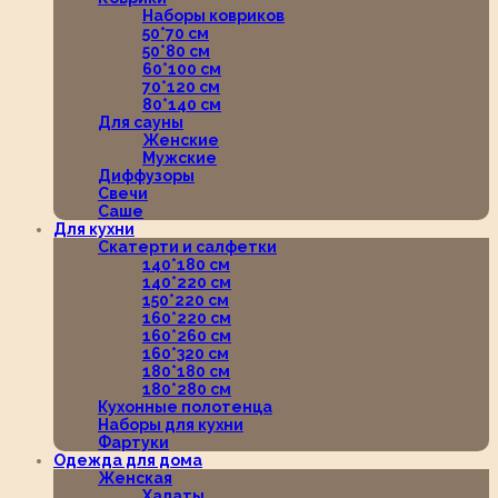
Наборы ковриков
50*70 см
50*80 см
60*100 см
70*120 см
80*140 см
Для сауны
Женские
Мужские
Диффузоры
Свечи
Саше
Для кухни
Скатерти и салфетки
140*180 см
140*220 см
150*220 см
160*220 см
160*260 см
160*320 см
180*180 см
180*280 см
Кухонные полотенца
Наборы для кухни
Фартуки
Одежда для дома
Женская
Халаты