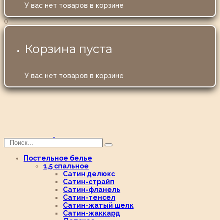
У вас нет товаров в корзине
0
Корзина пуста
У вас нет товаров в корзине
Постельное белье
1,5 спальное
Сатин делюкс
Сатин-страйп
Сатин-фланель
Сатин-тенсел
Сатин-жатый шелк
Сатин-жаккард