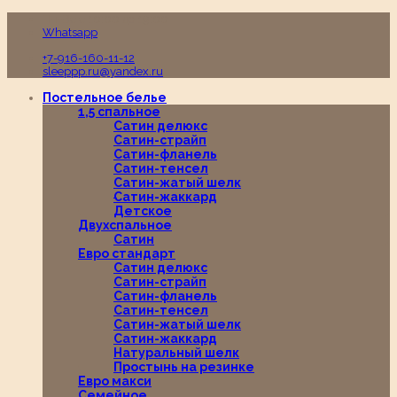
Пн-Вс с 10:00 до 19:00
Whatsapp
+7-916-160-11-12
sleeppp.ru@yandex.ru
Постельное белье
1,5 спальное
Сатин делюкс
Сатин-страйп
Сатин-фланель
Сатин-тенсел
Сатин-жатый шелк
Сатин-жаккард
Детское
Двухспальное
Сатин
Евро стандарт
Сатин делюкс
Сатин-страйп
Сатин-фланель
Сатин-тенсел
Сатин-жатый шелк
Сатин-жаккард
Натуральный шелк
Простынь на резинке
Евро макси
Семейное