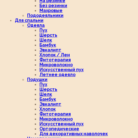
На резинке
Без резинки
Махровые
Пододеяльники
Для спальни
Одеяла
Пух
Шерсть
Шелк
Бамбук
Эвкалипт
Хлопок / Лен
Фитотерапия
Микроволокно
Искусственный пух
Летнее одеяло
Подушки
Пух
Шерсть
Шелк
Бамбук
Эвкалипт
Хлопок
Фитотерапия
Микроволокно
Искусственный пух
Ортопедические
Для декоративных наволочек