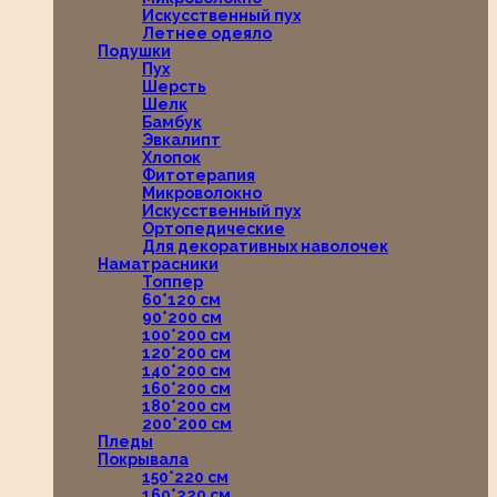
Искусственный пух
Летнее одеяло
Подушки
Пух
Шерсть
Шелк
Бамбук
Эвкалипт
Хлопок
Фитотерапия
Микроволокно
Искусственный пух
Ортопедические
Для декоративных наволочек
Наматрасники
Топпер
60*120 см
90*200 см
100*200 см
120*200 см
140*200 см
160*200 см
180*200 см
200*200 см
Пледы
Покрывала
150*220 см
160*220 см