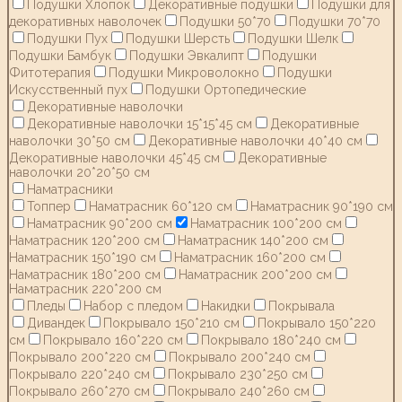
Подушки Хлопок
Декоративные подушки
Подушки для
декоративных наволочек
Подушки 50*70
Подушки 70*70
Подушки Пух
Подушки Шерсть
Подушки Шелк
Подушки Бамбук
Подушки Эвкалипт
Подушки
Фитотерапия
Подушки Микроволокно
Подушки
Искусственный пух
Подушки Ортопедические
Декоративные наволочки
Декоративные наволочки 15*15*45 см
Декоративные
наволочки 30*50 см
Декоративные наволочки 40*40 см
Декоративные наволочки 45*45 см
Декоративные
наволочки 20*20*50 см
Наматрасники
Топпер
Наматрасник 60*120 см
Наматрасник 90*190 см
Наматрасник 90*200 см
Наматрасник 100*200 см
Наматрасник 120*200 см
Наматрасник 140*200 см
Наматрасник 150*190 см
Наматрасник 160*200 см
Наматрасник 180*200 см
Наматрасник 200*200 см
Наматрасник 220*200 см
Пледы
Набор с пледом
Накидки
Покрывала
Дивандек
Покрывало 150*210 см
Покрывало 150*220
см
Покрывало 160*220 см
Покрывало 180*240 см
Покрывало 200*220 см
Покрывало 200*240 см
Покрывало 220*240 см
Покрывало 230*250 см
Покрывало 260*270 см
Покрывало 240*260 см