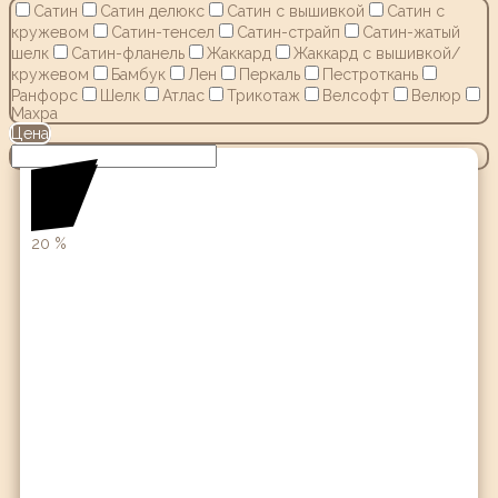
Сатин
Сатин делюкс
Сатин с вышивкой
Сатин с
кружевом
Сатин-тенсел
Сатин-страйп
Сатин-жатый
шелк
Сатин-фланель
Жаккард
Жаккард с вышивкой/
кружевом
Бамбук
Лен
Перкаль
Пестроткань
Ранфорс
Шелк
Атлас
Трикотаж
Велсофт
Велюр
Махра
Цена
20
%