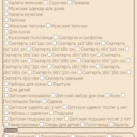
Халаты женские
Сорочка
Пижамы
Мужская одежда для дома
Халаты мужские
Тапочки
Женские тапочки
Мужские тапочки
Для кухни
Кухонные полотенца
Скатерти и салфетки
Скатерть 140*140 см
Скатерть 140*180 см
Скатерть
150*220 см
Скатерть 160*180 см
Скатерть 160*220 см
Скатерть 160*240 см
Скатерть 160*260 см
Скатерть
160*270 см
Скатерть 160*280 см
Скатерть 160*320 см
Скатерть 160*350 см
Скатерть 180*180 см
Скатерть
180*280 см
Скатерть 180*300 см
Скатерть 180*360 см
Скатерть круглая
Скатерть овальная
Наборы для кухни
Фартуки
Для детей
Детские покрывала
Детский набор для сна
Ясли
Постельное белье
Одеяла
Детское одеяло до 3 лет
Детское одеяло после 3 лет
Наборы с одеялом
Подушки
Детская подушка до 3 лет
Детская подушка после 3 лет
Наматрасники
Пледы для детей
Полотенца
Халаты
Размер
1,5 спальный
Двухспальный
Евро стандарт
Евро