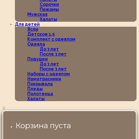
Сорочки
Пижамы
Мужская
Халаты
Для детей
Ясли
Детское 1,5
Комплект с одеялом
Одеяла
До 3 лет
После 3 лет
Подушки
До 3 лет
После 3 лет
Наборы с одеялом
Наматрасники
Покрывала
Пледы
Полотенца
Халаты
0
Корзина пуста