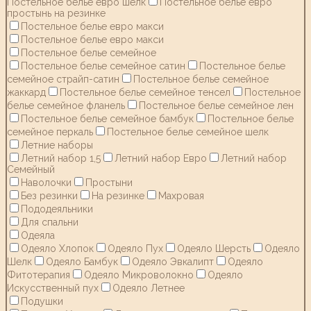
Постельное белье евро шелк
Постельное белье евро
простынь на резинке
Постельное белье евро макси
Постельное белье евро макси
Постельное белье семейное
Постельное белье семейное сатин
Постельное белье
семейное страйп-сатин
Постельное белье семейное
жаккард
Постельное белье семейное тенсел
Постельное
белье семейное фланель
Постельное белье семейное лен
Постельное белье семейное бамбук
Постельное белье
семейное перкаль
Постельное белье семейное шелк
Летние наборы
Летний набор 1,5
Летний набор Евро
Летний набор
Семейный
Наволочки
Простыни
Без резинки
На резинке
Махровая
Пододеяльники
Для спальни
Одеяла
Одеяло Хлопок
Одеяло Пух
Одеяло Шерсть
Одеяло
Шелк
Одеяло Бамбук
Одеяло Эвкалипт
Одеяло
Фитотерапия
Одеяло Микроволокно
Одеяло
Искусственный пух
Одеяло Летнее
Подушки