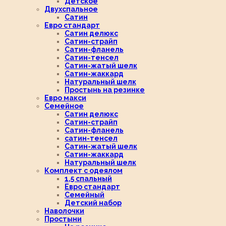
Детское
Двухспальное
Сатин
Евро стандарт
Сатин делюкс
Сатин-страйп
Сатин-фланель
Сатин-тенсел
Сатин-жатый шелк
Сатин-жаккард
Натуральный шелк
Простынь на резинке
Евро макси
Семейное
Сатин делюкс
Сатин-страйп
Сатин-фланель
сатин-тенсел
Сатин-жатый шелк
Сатин-жаккард
Натуральный шелк
Комплект с одеялом
1,5 спальный
Евро стандарт
Семейный
Детский набор
Наволочки
Простыни