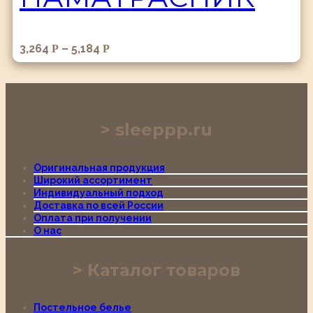
3,264
–
5,184
Р
Р
sleeppp.ru
Оригинальная продукция
Широкий ассортимент
Индивидуальный подход
Доставка по всей России
Оплата при получении
О нас
Каталог товаров
Постельное белье