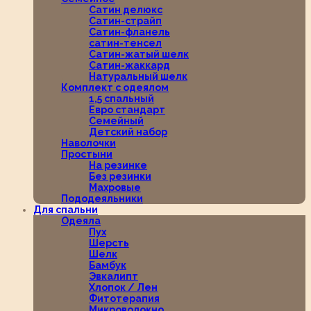
Сатин делюкс
Сатин-страйп
Сатин-фланель
сатин-тенсел
Сатин-жатый шелк
Сатин-жаккард
Натуральный шелк
Комплект с одеялом
1,5 спальный
Евро стандарт
Семейный
Детский набор
Наволочки
Простыни
На резинке
Без резинки
Махровые
Пододеяльники
Для спальни
Одеяла
Пух
Шерсть
Шелк
Бамбук
Эвкалипт
Хлопок / Лен
Фитотерапия
Микроволокно