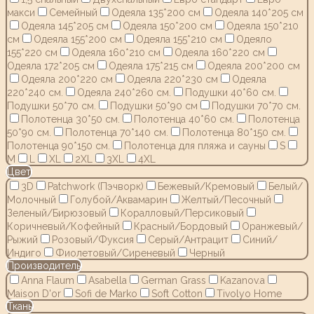
макси
Семейный
Одеяла 135*200 см
Одеяла 140*205 см
Одеяла 145*205 см
Одеяла 150*200 см
Одеяла 150*210
см
Одеяла 155*200 см
Одеяла 155*210 см
Одеяло
155*220 см
Одеяла 160*210 см
Одеяла 160*220 см
Одеяла 172*205 см
Одеяла 175*215 см
Одеяла 200*200 см
Одеяла 200*220 см
Одеяла 220*230 см
Одеяла
220*240 см.
Одеяла 240*260 см.
Подушки 40*60 см.
Подушки 50*70 см.
Подушки 50*90 см
Подушки 70*70 см.
Полотенца 30*50 см.
Полотенца 40*60 см.
Полотенца
50*90 см.
Полотенца 70*140 см.
Полотенца 80*150 см.
Полотенца 90*150 см.
Полотенца для пляжа и сауны
S
M
L
XL
2XL
3XL
4XL
Цвет
3D
Patchwork (Пэчворк)
Бежевый/Кремовый
Белый/
Молочный
Голубой/Аквамарин
Желтый/Песочный
Зеленый/Бирюзовый
Коралловый/Персиковый
Коричневый/Кофейный
Красный/Бордовый
Оранжевый/
Рыжий
Розовый/Фуксия
Серый/Антрацит
Синий/
Индиго
Фиолетовый/Сиреневый
Черный
Производитель
Anna Flaum
Asabella
German Grass
Kazanov.a
Maison D'or
Sofi de Marko
Soft Cotton
Tivolyo Home
Ткань