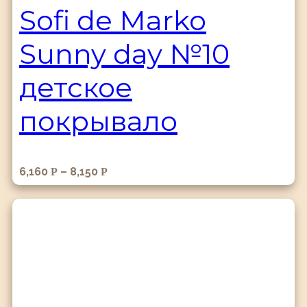
Sofi de Marko
Sunny day №10
детское
покрывало
6,160
–
8,150
Р
Р