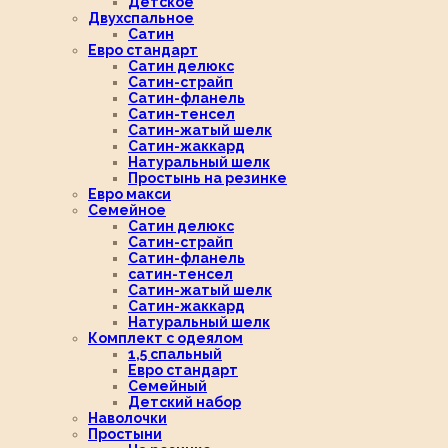
Детское
Двухспальное
Сатин
Евро стандарт
Сатин делюкс
Сатин-страйп
Сатин-фланель
Сатин-тенсел
Сатин-жатый шелк
Сатин-жаккард
Натуральный шелк
Простынь на резинке
Евро макси
Семейное
Сатин делюкс
Сатин-страйп
Сатин-фланель
сатин-тенсел
Сатин-жатый шелк
Сатин-жаккард
Натуральный шелк
Комплект с одеялом
1,5 спальный
Евро стандарт
Семейный
Детский набор
Наволочки
Простыни