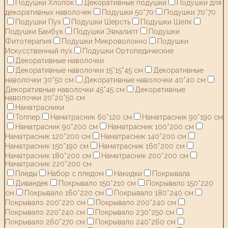
Подушки Хлопок
Декоративные подушки
Подушки для
декоративных наволочек
Подушки 50*70
Подушки 70*70
Подушки Пух
Подушки Шерсть
Подушки Шелк
Подушки Бамбук
Подушки Эвкалипт
Подушки
Фитотерапия
Подушки Микроволокно
Подушки
Искусственный пух
Подушки Ортопедические
Декоративные наволочки
Декоративные наволочки 15*15*45 см
Декоративные
наволочки 30*50 см
Декоративные наволочки 40*40 см
Декоративные наволочки 45*45 см
Декоративные
наволочки 20*20*50 см
Наматрасники
Топпер
Наматрасник 60*120 см
Наматрасник 90*190 см
Наматрасник 90*200 см
Наматрасник 100*200 см
Наматрасник 120*200 см
Наматрасник 140*200 см
Наматрасник 150*190 см
Наматрасник 160*200 см
Наматрасник 180*200 см
Наматрасник 200*200 см
Наматрасник 220*200 см
Пледы
Набор с пледом
Накидки
Покрывала
Дивандек
Покрывало 150*210 см
Покрывало 150*220
см
Покрывало 160*220 см
Покрывало 180*240 см
Покрывало 200*220 см
Покрывало 200*240 см
Покрывало 220*240 см
Покрывало 230*250 см
Покрывало 260*270 см
Покрывало 240*260 см