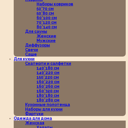
Наборы ковриков
50*70 см
50*80 см
60*100 см
70*120 см
80*140 см
Для сауны
Женские
Мужские
Диффузоры
Свечи
Саше
Для кухни
Скатерти и салфетки
140*180 см
140*220 см
150*220 см
160*220 см
160*260 см
160*320 см
180*180 см
180*280 см
Кухонные полотенца
Наборы для кухни
Фартуки
Одежда для дома
Женская
Халаты