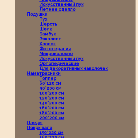
Искусственный пух
Летнее одеяло
Подушки
Пух
Шерсть
Шелк
Бамбук
Эвкалипт
Хлопок
Фитотерапия
Микроволокно
Искусственный пух
Ортопедические
Для декоративных наволочек
Наматрасники
Топпер
60*120 см
90*200 см
100*200 см
120*200 см
140*200 см
160*200 см
180*200 см
200*200 см
Пледы
Покрывала
150*220 см
160*220 см