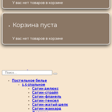
У вас нет товаров в корзине
0
Корзина пуста
У вас нет товаров в корзине
Постельное белье
1,5 спальное
Сатин делюкс
Сатин-страйп
Сатин-фланель
Сатин-тенсел
Сатин-жатый шелк
Сатин-жаккард