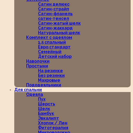
Сатин делюкс
Сатин-страйп
Сатин-фланель
сатин-тенсел
Сатин-жатый шелк
Сатин-жаккард
Натуральный шелк
Комплект с одеялом
1,5 спальный
Евро стандарт
Семейный
Детский набор
Наволочки
Простыни
На резинке
Без резинки
Махровые
Пододеяльники
Для спальни
Одеяла
Пух
Шерсть
Шелк
Бамбук
Эвкалипт
Хлопок / Лен
Фитотерапия
Микроволокно