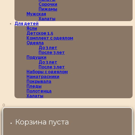
Сорочки
Пижамы
Мужская
Халаты
Для детей
Ясли
Детское 1,5
Комплект с одеялом
Одеяла
До 3 лет
После 3 лет
Подушки
До 3 лет
После 3 лет
Наборы с одеялом
Наматрасники
Покрывала
Пледы
Полотенца
Халаты
0
Корзина пуста