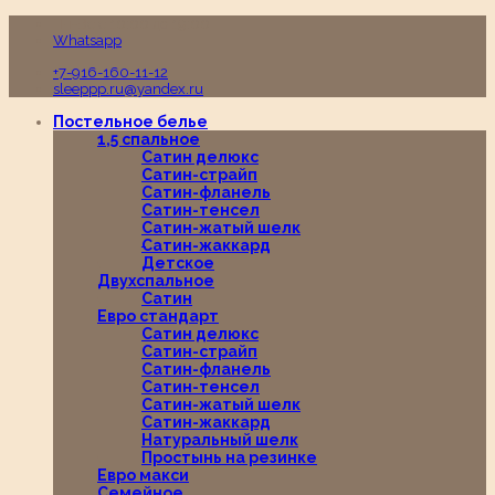
Пн-Вс с 10:00 до 19:00
Whatsapp
+7-916-160-11-12
sleeppp.ru@yandex.ru
Постельное белье
1,5 спальное
Сатин делюкс
Сатин-страйп
Сатин-фланель
Сатин-тенсел
Сатин-жатый шелк
Сатин-жаккард
Детское
Двухспальное
Сатин
Евро стандарт
Сатин делюкс
Сатин-страйп
Сатин-фланель
Сатин-тенсел
Сатин-жатый шелк
Сатин-жаккард
Натуральный шелк
Простынь на резинке
Евро макси
Семейное