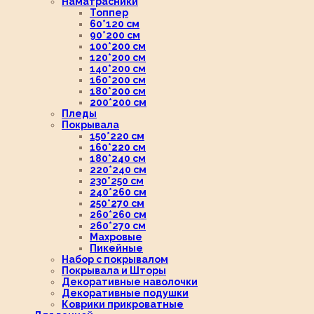
Наматрасники
Топпер
60*120 см
90*200 см
100*200 см
120*200 см
140*200 см
160*200 см
180*200 см
200*200 см
Пледы
Покрывала
150*220 см
160*220 см
180*240 см
220*240 см
230*250 см
240*260 см
250*270 см
260*260 см
260*270 см
Махровые
Пикейные
Набор с покрывалом
Покрывала и Шторы
Декоративные наволочки
Декоративные подушки
Коврики прикроватные