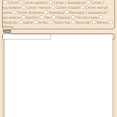
Сатин
Сатин делюкс
Сатин с вышивкой
Сатин с
кружевом
Сатин-тенсел
Сатин-страйп
Сатин-жатый
шелк
Сатин-фланель
Жаккард
Жаккард с вышивкой/
кружевом
Бамбук
Лен
Перкаль
Пестроткань
Ранфорс
Шелк
Атлас
Трикотаж
Велсофт
Велюр
Махра
Цена