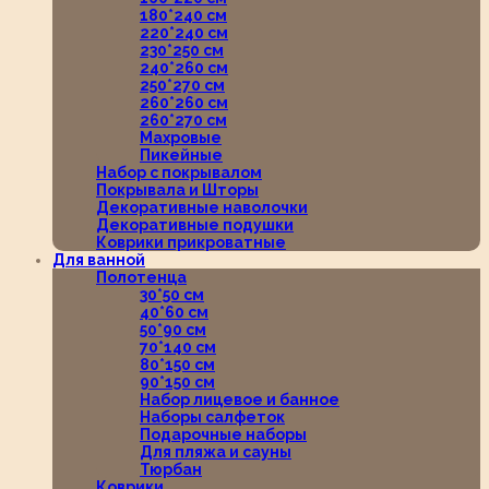
180*240 см
220*240 см
230*250 см
240*260 см
250*270 см
260*260 см
260*270 см
Махровые
Пикейные
Набор с покрывалом
Покрывала и Шторы
Декоративные наволочки
Декоративные подушки
Коврики прикроватные
Для ванной
Полотенца
30*50 см
40*60 см
50*90 см
70*140 см
80*150 см
90*150 см
Набор лицевое и банное
Наборы салфеток
Подарочные наборы
Для пляжа и сауны
Тюрбан
Коврики