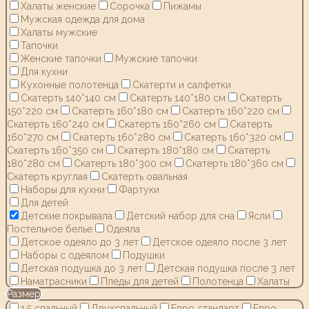
Халаты женские
Сорочка
Пижамы
Мужская одежда для дома
Халаты мужские
Тапочки
Женские тапочки
Мужские тапочки
Для кухни
Кухонные полотенца
Скатерти и салфетки
Скатерть 140*140 см
Скатерть 140*180 см
Скатерть
150*220 см
Скатерть 160*180 см
Скатерть 160*220 см
Скатерть 160*240 см
Скатерть 160*260 см
Скатерть
160*270 см
Скатерть 160*280 см
Скатерть 160*320 см
Скатерть 160*350 см
Скатерть 180*180 см
Скатерть
180*280 см
Скатерть 180*300 см
Скатерть 180*360 см
Скатерть круглая
Скатерть овальная
Наборы для кухни
Фартуки
Для детей
Детские покрывала
Детский набор для сна
Ясли
Постельное белье
Одеяла
Детское одеяло до 3 лет
Детское одеяло после 3 лет
Наборы с одеялом
Подушки
Детская подушка до 3 лет
Детская подушка после 3 лет
Наматрасники
Пледы для детей
Полотенца
Халаты
Размер
1,5 спальный
Двухспальный
Евро стандарт
Евро