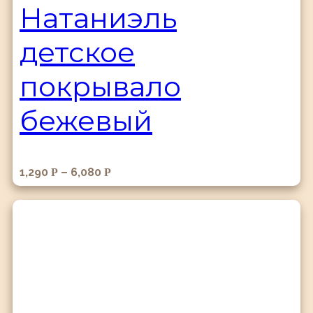
Натаниэль
детское
покрывало
бежевый
1,290
–
6,080
Р
Р