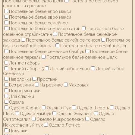
Постельное белье евро шелк
Постельное белье евро
простынь на резинке
Постельное белье евро макси
Постельное белье евро макси
Постельное белье семейное
Постельное белье семейное сатин
Постельное белье
семейное страйп-сатин
Постельное белье семейное
жаккард
Постельное белье семейное тенсел
Постельное
белье семейное фланель
Постельное белье семейное лен
Постельное белье семейное бамбук
Постельное белье
семейное перкаль
Постельное белье семейное шелк
Летние наборы
Летний набор 1,5
Летний набор Евро
Летний набор
Семейный
Наволочки
Простыни
Без резинки
На резинке
Махровая
Пододеяльники
Для спальни
Одеяла
Одеяло Хлопок
Одеяло Пух
Одеяло Шерсть
Одеяло
Шелк
Одеяло Бамбук
Одеяло Эвкалипт
Одеяло
Фитотерапия
Одеяло Микроволокно
Одеяло
Искусственный пух
Одеяло Летнее
Подушки