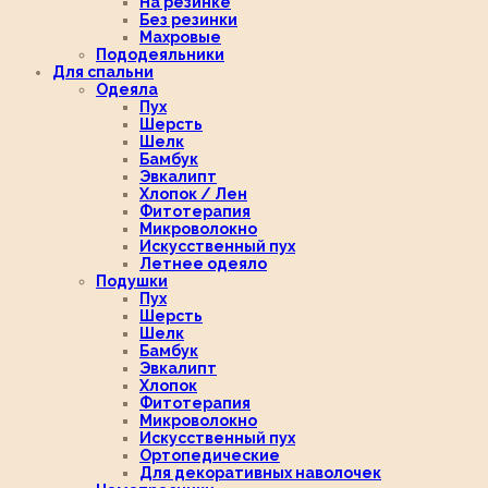
На резинке
Без резинки
Махровые
Пододеяльники
Для спальни
Одеяла
Пух
Шерсть
Шелк
Бамбук
Эвкалипт
Хлопок / Лен
Фитотерапия
Микроволокно
Искусственный пух
Летнее одеяло
Подушки
Пух
Шерсть
Шелк
Бамбук
Эвкалипт
Хлопок
Фитотерапия
Микроволокно
Искусственный пух
Ортопедические
Для декоративных наволочек