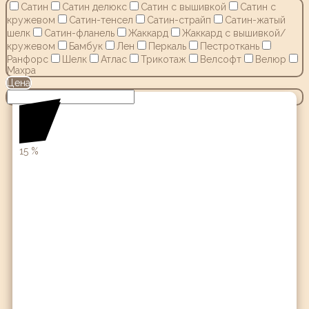
Сатин
Сатин делюкс
Сатин с вышивкой
Сатин с
кружевом
Сатин-тенсел
Сатин-страйп
Сатин-жатый
шелк
Сатин-фланель
Жаккард
Жаккард с вышивкой/
кружевом
Бамбук
Лен
Перкаль
Пестроткань
Ранфорс
Шелк
Атлас
Трикотаж
Велсофт
Велюр
Махра
Цена
15
%