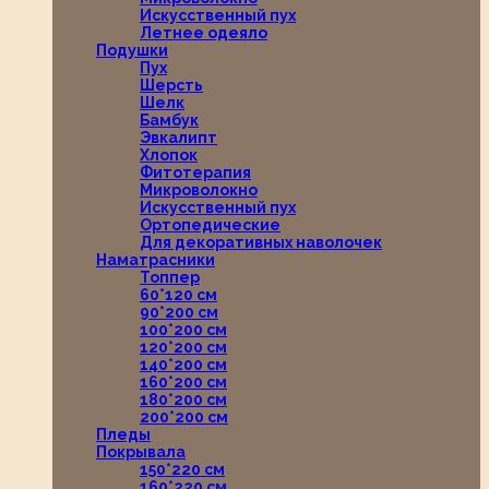
Искусственный пух
Летнее одеяло
Подушки
Пух
Шерсть
Шелк
Бамбук
Эвкалипт
Хлопок
Фитотерапия
Микроволокно
Искусственный пух
Ортопедические
Для декоративных наволочек
Наматрасники
Топпер
60*120 см
90*200 см
100*200 см
120*200 см
140*200 см
160*200 см
180*200 см
200*200 см
Пледы
Покрывала
150*220 см
160*220 см