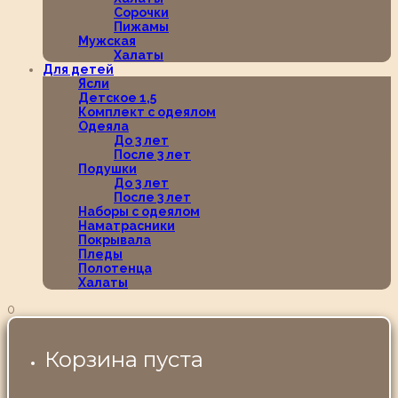
Сорочки
Пижамы
Мужская
Халаты
Для детей
Ясли
Детское 1,5
Комплект с одеялом
Одеяла
До 3 лет
После 3 лет
Подушки
До 3 лет
После 3 лет
Наборы с одеялом
Наматрасники
Покрывала
Пледы
Полотенца
Халаты
0
Корзина пуста