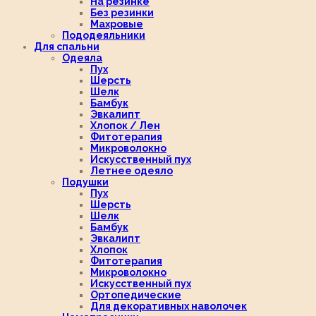
На резинке
Без резинки
Махровые
Пододеяльники
Для спальни
Одеяла
Пух
Шерсть
Шелк
Бамбук
Эвкалипт
Хлопок / Лен
Фитотерапия
Микроволокно
Искусственный пух
Летнее одеяло
Подушки
Пух
Шерсть
Шелк
Бамбук
Эвкалипт
Хлопок
Фитотерапия
Микроволокно
Искусственный пух
Ортопедические
Для декоративных наволочек