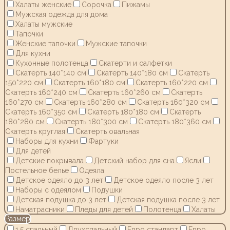
Халаты женские
Сорочка
Пижамы
Мужская одежда для дома
Халаты мужские
Тапочки
Женские тапочки
Мужские тапочки
Для кухни
Кухонные полотенца
Скатерти и салфетки
Скатерть 140*140 см
Скатерть 140*180 см
Скатерть
150*220 см
Скатерть 160*180 см
Скатерть 160*220 см
Скатерть 160*240 см
Скатерть 160*260 см
Скатерть
160*270 см
Скатерть 160*280 см
Скатерть 160*320 см
Скатерть 160*350 см
Скатерть 180*180 см
Скатерть
180*280 см
Скатерть 180*300 см
Скатерть 180*360 см
Скатерть круглая
Скатерть овальная
Наборы для кухни
Фартуки
Для детей
Детские покрывала
Детский набор для сна
Ясли
Постельное белье
Одеяла
Детское одеяло до 3 лет
Детское одеяло после 3 лет
Наборы с одеялом
Подушки
Детская подушка до 3 лет
Детская подушка после 3 лет
Наматрасники
Пледы для детей
Полотенца
Халаты
Размер
1,5 спальный
Двухспальный
Евро стандарт
Евро