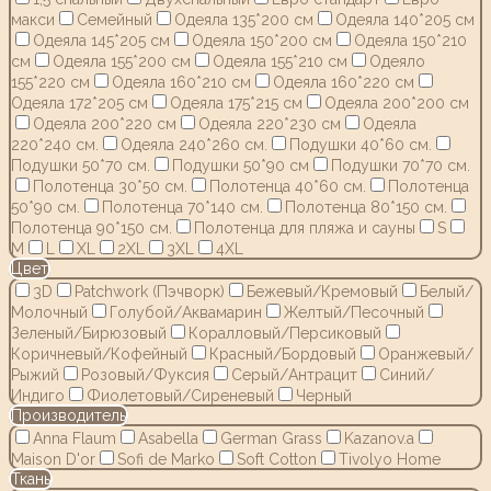
макси
Семейный
Одеяла 135*200 см
Одеяла 140*205 см
Одеяла 145*205 см
Одеяла 150*200 см
Одеяла 150*210
см
Одеяла 155*200 см
Одеяла 155*210 см
Одеяло
155*220 см
Одеяла 160*210 см
Одеяла 160*220 см
Одеяла 172*205 см
Одеяла 175*215 см
Одеяла 200*200 см
Одеяла 200*220 см
Одеяла 220*230 см
Одеяла
220*240 см.
Одеяла 240*260 см.
Подушки 40*60 см.
Подушки 50*70 см.
Подушки 50*90 см
Подушки 70*70 см.
Полотенца 30*50 см.
Полотенца 40*60 см.
Полотенца
50*90 см.
Полотенца 70*140 см.
Полотенца 80*150 см.
Полотенца 90*150 см.
Полотенца для пляжа и сауны
S
M
L
XL
2XL
3XL
4XL
Цвет
3D
Patchwork (Пэчворк)
Бежевый/Кремовый
Белый/
Молочный
Голубой/Аквамарин
Желтый/Песочный
Зеленый/Бирюзовый
Коралловый/Персиковый
Коричневый/Кофейный
Красный/Бордовый
Оранжевый/
Рыжий
Розовый/Фуксия
Серый/Антрацит
Синий/
Индиго
Фиолетовый/Сиреневый
Черный
Производитель
Anna Flaum
Asabella
German Grass
Kazanov.a
Maison D'or
Sofi de Marko
Soft Cotton
Tivolyo Home
Ткань