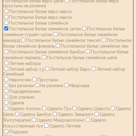
Постельное белье евро шелк
Постельное белье евро
простынь на резинке
Постельное белье евро макси
Постельное белье евро макси
Постельное белье семейное
Постельное белье семейное сатин
Постельное белье
семейное страйп-сатин
Постельное белье семейное
жаккард
Постельное белье семейное тенсел
Постельное
белье семейное фланель
Постельное белье семейное лен
Постельное белье семейное бамбук
Постельное белье
семейное перкаль
Постельное белье семейное шелк
Летние наборы
Летний набор 1,5
Летний набор Евро
Летний набор
Семейный
Наволочки
Простыни
Без резинки
На резинке
Махровая
Пододеяльники
Для спальни
Одеяла
Одеяло Хлопок
Одеяло Пух
Одеяло Шерсть
Одеяло
Шелк
Одеяло Бамбук
Одеяло Эвкалипт
Одеяло
Фитотерапия
Одеяло Микроволокно
Одеяло
Искусственный пух
Одеяло Летнее
Подушки