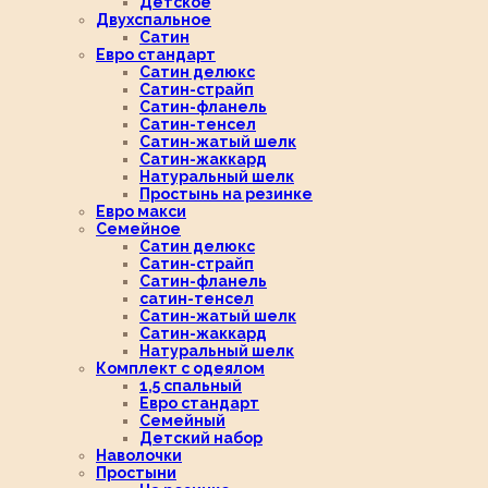
Детское
Двухспальное
Сатин
Евро стандарт
Сатин делюкс
Сатин-страйп
Сатин-фланель
Сатин-тенсел
Сатин-жатый шелк
Сатин-жаккард
Натуральный шелк
Простынь на резинке
Евро макси
Семейное
Сатин делюкс
Сатин-страйп
Сатин-фланель
сатин-тенсел
Сатин-жатый шелк
Сатин-жаккард
Натуральный шелк
Комплект с одеялом
1,5 спальный
Евро стандарт
Семейный
Детский набор
Наволочки
Простыни