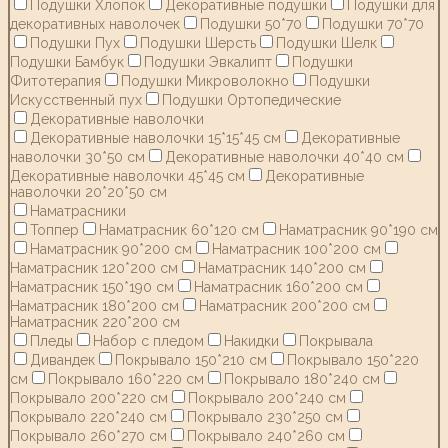
Подушки Хлопок
Декоративные подушки
Подушки для
декоративных наволочек
Подушки 50*70
Подушки 70*70
Подушки Пух
Подушки Шерсть
Подушки Шелк
Подушки Бамбук
Подушки Эвкалипт
Подушки
Фитотерапия
Подушки Микроволокно
Подушки
Искусственный пух
Подушки Ортопедические
Декоративные наволочки
Декоративные наволочки 15*15*45 см
Декоративные
наволочки 30*50 см
Декоративные наволочки 40*40 см
Декоративные наволочки 45*45 см
Декоративные
наволочки 20*20*50 см
Наматрасники
Топпер
Наматрасник 60*120 см
Наматрасник 90*190 см
Наматрасник 90*200 см
Наматрасник 100*200 см
Наматрасник 120*200 см
Наматрасник 140*200 см
Наматрасник 150*190 см
Наматрасник 160*200 см
Наматрасник 180*200 см
Наматрасник 200*200 см
Наматрасник 220*200 см
Пледы
Набор с пледом
Накидки
Покрывала
Дивандек
Покрывало 150*210 см
Покрывало 150*220
см
Покрывало 160*220 см
Покрывало 180*240 см
Покрывало 200*220 см
Покрывало 200*240 см
Покрывало 220*240 см
Покрывало 230*250 см
Покрывало 260*270 см
Покрывало 240*260 см