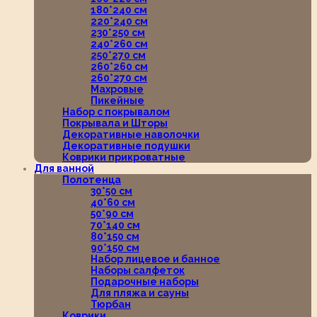
180*240 см
220*240 см
230*250 см
240*260 см
250*270 см
260*260 см
260*270 см
Махровые
Пикейные
Набор с покрывалом
Покрывала и Шторы
Декоративные наволочки
Декоративные подушки
Коврики прикроватные
Для ванной
Полотенца
30*50 см
40*60 см
50*90 см
70*140 см
80*150 см
90*150 см
Набор лицевое и банное
Наборы салфеток
Подарочные наборы
Для пляжа и сауны
Тюрбан
Коврики