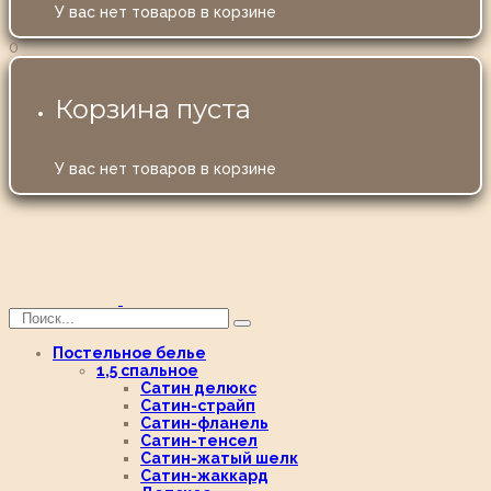
У вас нет товаров в корзине
0
Корзина пуста
У вас нет товаров в корзине
Постельное белье
1,5 спальное
Сатин делюкс
Сатин-страйп
Сатин-фланель
Сатин-тенсел
Сатин-жатый шелк
Сатин-жаккард