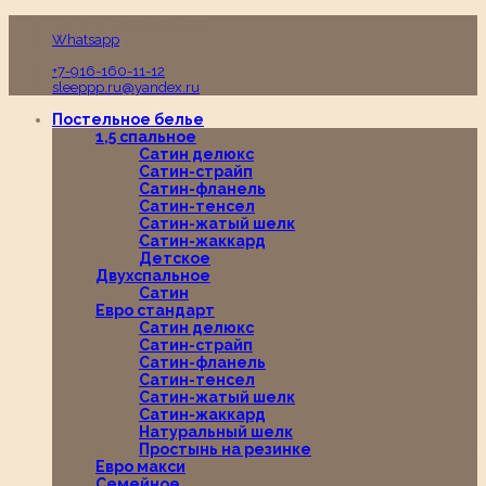
Пн-Вс с 10:00 до 19:00
Whatsapp
+7-916-160-11-12
sleeppp.ru@yandex.ru
Постельное белье
1,5 спальное
Сатин делюкс
Сатин-страйп
Сатин-фланель
Сатин-тенсел
Сатин-жатый шелк
Сатин-жаккард
Детское
Двухспальное
Сатин
Евро стандарт
Сатин делюкс
Сатин-страйп
Сатин-фланель
Сатин-тенсел
Сатин-жатый шелк
Сатин-жаккард
Натуральный шелк
Простынь на резинке
Евро макси
Семейное