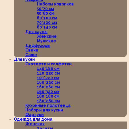
Наборы ковриков
50*70 см
50*80 см
60*100 см
70*120 см
80*140 см
Для сауны
Женские
Мужские
Диффузоры
Свечи
Саше
Для кухни
Скатерти и салфетки
140*180 см
140*220 см
150*220 см
160*220 см
160*260 см
160*320 см
180*180 см
180*280 см
Кухонные полотенца
Наборы для кухни
Фартуки
Одежда для дома
Женская
Халаты