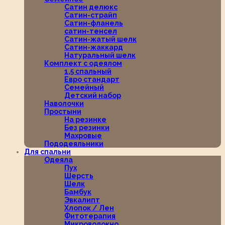
Сатин делюкс
Сатин-страйп
Сатин-фланель
сатин-тенсел
Сатин-жатый шелк
Сатин-жаккард
Натуральный шелк
Комплект с одеялом
1,5 спальный
Евро стандарт
Семейный
Детский набор
Наволочки
Простыни
На резинке
Без резинки
Махровые
Пододеяльники
Для спальни
Одеяла
Пух
Шерсть
Шелк
Бамбук
Эвкалипт
Хлопок / Лен
Фитотерапия
Микроволокно