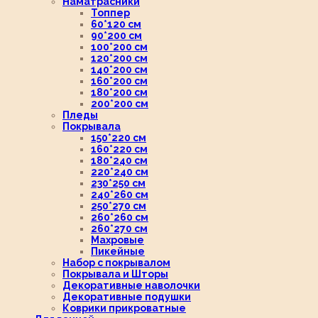
Наматрасники
Топпер
60*120 см
90*200 см
100*200 см
120*200 см
140*200 см
160*200 см
180*200 см
200*200 см
Пледы
Покрывала
150*220 см
160*220 см
180*240 см
220*240 см
230*250 см
240*260 см
250*270 см
260*260 см
260*270 см
Махровые
Пикейные
Набор с покрывалом
Покрывала и Шторы
Декоративные наволочки
Декоративные подушки
Коврики прикроватные