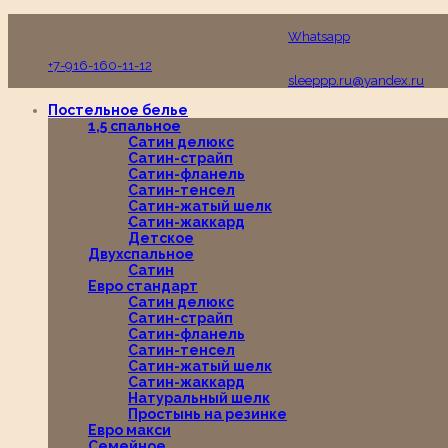
Пн-Вс с 10:00 до 19:00
Whatsapp
+7-916-160-11-12
sleeppp.ru@yandex.ru
Постельное белье
1,5 спальное
Сатин делюкс
Сатин-страйп
Сатин-фланель
Сатин-тенсел
Сатин-жатый шелк
Сатин-жаккард
Детское
Двухспальное
Сатин
Евро стандарт
Сатин делюкс
Сатин-страйп
Сатин-фланель
Сатин-тенсел
Сатин-жатый шелк
Сатин-жаккард
Натуральный шелк
Простынь на резинке
Евро макси
Семейное