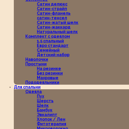
Сатин делюкс
Сатин-страйп
Сатин-фланель
сатин-тенсел
Сатин-жатый шелк
Сатин-жаккард
Натуральный шелк
Комплект с одеялом
1,5 спальный
Евро стандарт
Семейный
Детский набор
Наволочки
Простыни
На резинке
Без резинки
Махровые
Пододеяльники
Для спальни
Одеяла
Пух
Шерсть
Шелк
Бамбук
Эвкалипт
Хлопок / Лен
Фитотерапия
Микроволокно