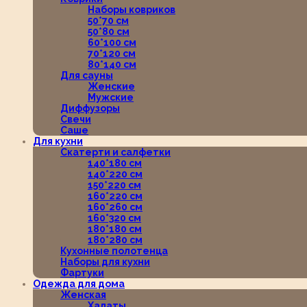
Наборы ковриков
50*70 см
50*80 см
60*100 см
70*120 см
80*140 см
Для сауны
Женские
Мужские
Диффузоры
Свечи
Саше
Для кухни
Скатерти и салфетки
140*180 см
140*220 см
150*220 см
160*220 см
160*260 см
160*320 см
180*180 см
180*280 см
Кухонные полотенца
Наборы для кухни
Фартуки
Одежда для дома
Женская
Халаты