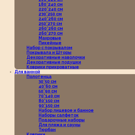
180*240 см
220*240 см
230*250 см
240*260 см
250*270 см
260*260 см
260*270 см
Махровые
Пикейные
Набор с покрывалом
Покрывала и Шторы
Декоративные наволочки
Декоративные подушки
Коврики прикроватные
Для ванной
Полотенца
30*50 см
40*60 см
50*90 см
70*140 см
80*150 см
90*150 см
Набор лицевое и банное
Наборы салфеток
Подарочные наборы
Для пляжа и сауны
Тюрбан
Коврики