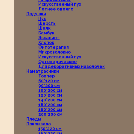
Искусственный пух
Летнее одеяло
Подушки
Пух
Шерсть
Шелк
Бамбук
Эвкалипт
Хлопок
Фитотерапия
Микроволокно
Искусственный пух
Ортопедические
Для декоративных наволочек
Наматрасники
Топпер
60*120 см
90*200 см
100*200 см
120*200 см
140*200 см
160*200 см
180*200 см
200*200 см
Пледы
Покрывала
150*220 см
160*220 см