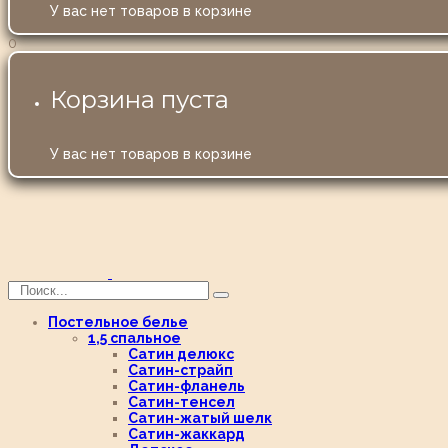
У вас нет товаров в корзине
0
Корзина пуста
У вас нет товаров в корзине
Постельное белье
1,5 спальное
Сатин делюкс
Сатин-страйп
Сатин-фланель
Сатин-тенсел
Сатин-жатый шелк
Сатин-жаккард