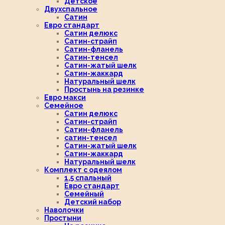
Детское
Двухспальное
Сатин
Евро стандарт
Сатин делюкс
Сатин-страйп
Сатин-фланель
Сатин-тенсел
Сатин-жатый шелк
Сатин-жаккард
Натуральный шелк
Простынь на резинке
Евро макси
Семейное
Сатин делюкс
Сатин-страйп
Сатин-фланель
сатин-тенсел
Сатин-жатый шелк
Сатин-жаккард
Натуральный шелк
Комплект с одеялом
1,5 спальный
Евро стандарт
Семейный
Детский набор
Наволочки
Простыни