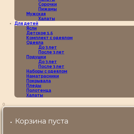
Сорочки
Пижамы
Мужская
Халаты
Для детей
Ясли
Детское 1,5
Комплект с одеялом
Одеяла
До 3 лет
После 3 лет
Подушки
До 3 лет
После 3 лет
Наборы с одеялом
Наматрасники
Покрывала
Пледы
Полотенца
Халаты
0
Корзина пуста