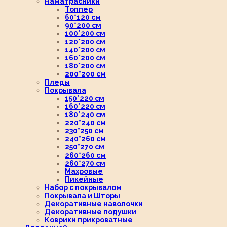
Наматрасники
Топпер
60*120 см
90*200 см
100*200 см
120*200 см
140*200 см
160*200 см
180*200 см
200*200 см
Пледы
Покрывала
150*220 см
160*220 см
180*240 см
220*240 см
230*250 см
240*260 см
250*270 см
260*260 см
260*270 см
Махровые
Пикейные
Набор с покрывалом
Покрывала и Шторы
Декоративные наволочки
Декоративные подушки
Коврики прикроватные