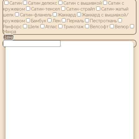
Сатин
Сатин делюкс
Сатин с вышивкой
Сатин с
кружевом
Сатин-тенсел
Сатин-страйп
Сатин-жатый
шелк
Сатин-фланель
Жаккард
Жаккард с вышивкой/
кружевом
Бамбук
Лен
Перкаль
Пестроткань
Ранфорс
Шелк
Атлас
Трикотаж
Велсофт
Велюр
Махра
Цена