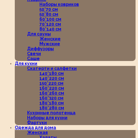
Наборы ковриков
50*70 см
50*80 см
60*100 см
70*120 см
80*140 см
Для сауны
Женские
Мужские
Диффузоры
Свечи
Саше
Для кухни
Скатерти и салфетки
140*180 см
140*220 см
150*220 см
160*220 см
160*260 см
160*320 см
180*180 см
180*280 см
Кухонные полотенца
Наборы для кухни
Фартуки
Одежда для дома
Женская
Халаты