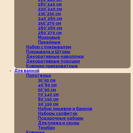
180*240 см
220*240 см
230*250 см
240*260 см
250*270 см
260*260 см
260*270 см
Махровые
Пикейные
Набор с покрывалом
Покрывала и Шторы
Декоративные наволочки
Декоративные подушки
Коврики прикроватные
Для ванной
Полотенца
30*50 см
40*60 см
50*90 см
70*140 см
80*150 см
90*150 см
Набор лицевое и банное
Наборы салфеток
Подарочные наборы
Для пляжа и сауны
Тюрбан
Коврики