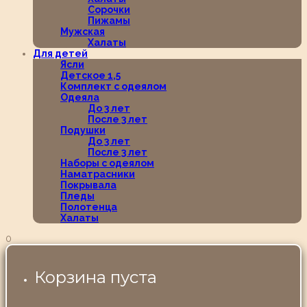
Сорочки
Пижамы
Мужская
Халаты
Для детей
Ясли
Детское 1,5
Комплект с одеялом
Одеяла
До 3 лет
После 3 лет
Подушки
До 3 лет
После 3 лет
Наборы с одеялом
Наматрасники
Покрывала
Пледы
Полотенца
Халаты
0
Корзина пуста