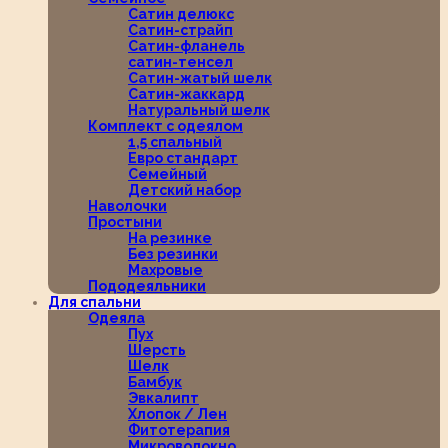
Сатин делюкс
Сатин-страйп
Сатин-фланель
сатин-тенсел
Сатин-жатый шелк
Сатин-жаккард
Натуральный шелк
Комплект с одеялом
1,5 спальный
Евро стандарт
Семейный
Детский набор
Наволочки
Простыни
На резинке
Без резинки
Махровые
Пододеяльники
Для спальни
Одеяла
Пух
Шерсть
Шелк
Бамбук
Эвкалипт
Хлопок / Лен
Фитотерапия
Микроволокно