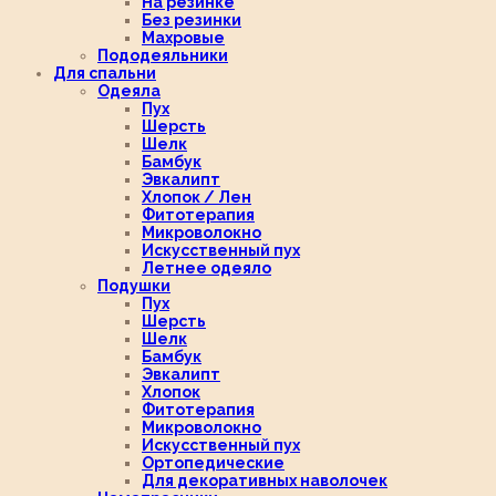
На резинке
Без резинки
Махровые
Пододеяльники
Для спальни
Одеяла
Пух
Шерсть
Шелк
Бамбук
Эвкалипт
Хлопок / Лен
Фитотерапия
Микроволокно
Искусственный пух
Летнее одеяло
Подушки
Пух
Шерсть
Шелк
Бамбук
Эвкалипт
Хлопок
Фитотерапия
Микроволокно
Искусственный пух
Ортопедические
Для декоративных наволочек