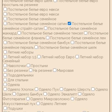
Постельное белье евро шелк
Постельное белье евро
простынь на резинке
Постельное белье евро макси
Постельное белье евро макси
Постельное белье семейное
Постельное белье семейное сатин
Постельное белье
семейное страйп-сатин
Постельное белье семейное
жаккард
Постельное белье семейное тенсел
Постельное
белье семейное фланель
Постельное белье семейное лен
Постельное белье семейное бамбук
Постельное белье
семейное перкаль
Постельное белье семейное шелк
Летние наборы
Летний набор 1,5
Летний набор Евро
Летний набор
Семейный
Наволочки
Простыни
Без резинки
На резинке
Махровая
Пододеяльники
Для спальни
Одеяла
Одеяло Хлопок
Одеяло Пух
Одеяло Шерсть
Одеяло
Шелк
Одеяло Бамбук
Одеяло Эвкалипт
Одеяло
Фитотерапия
Одеяло Микроволокно
Одеяло
Искусственный пух
Одеяло Летнее
Подушки