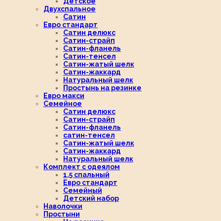
Детское
Двухспальное
Сатин
Евро стандарт
Сатин делюкс
Сатин-страйп
Сатин-фланель
Сатин-тенсел
Сатин-жатый шелк
Сатин-жаккард
Натуральный шелк
Простынь на резинке
Евро макси
Семейное
Сатин делюкс
Сатин-страйп
Сатин-фланель
сатин-тенсел
Сатин-жатый шелк
Сатин-жаккард
Натуральный шелк
Комплект с одеялом
1,5 спальный
Евро стандарт
Семейный
Детский набор
Наволочки
Простыни