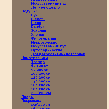
Искусственный пух
Летнее одеяло
Подушки
Пух
Шерсть
Шелк
Бамбук
Эвкалипт
Хлопок
Фитотерапия
Микроволокно
Искусственный пух
Ортопедические
Для декоративных наволочек
Наматрасники
Топпер
60*120 см
90*200 см
100*200 см
120*200 см
140*200 см
160*200 см
180*200 см
200*200 см
Пледы
Покрывала
150*220 см
160*220 см