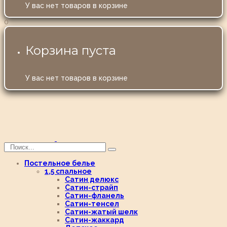
У вас нет товаров в корзине
0
Корзина пуста
У вас нет товаров в корзине
Постельное белье
1,5 спальное
Сатин делюкс
Сатин-страйп
Сатин-фланель
Сатин-тенсел
Сатин-жатый шелк
Сатин-жаккард