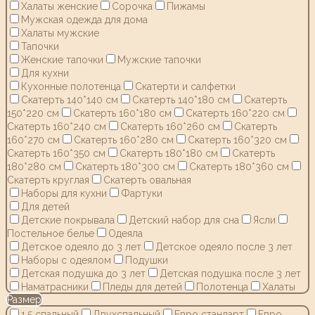
Халаты женские
Сорочка
Пижамы
Мужская одежда для дома
Халаты мужские
Тапочки
Женские тапочки
Мужские тапочки
Для кухни
Кухонные полотенца
Скатерти и салфетки
Скатерть 140*140 см
Скатерть 140*180 см
Скатерть
150*220 см
Скатерть 160*180 см
Скатерть 160*220 см
Скатерть 160*240 см
Скатерть 160*260 см
Скатерть
160*270 см
Скатерть 160*280 см
Скатерть 160*320 см
Скатерть 160*350 см
Скатерть 180*180 см
Скатерть
180*280 см
Скатерть 180*300 см
Скатерть 180*360 см
Скатерть круглая
Скатерть овальная
Наборы для кухни
Фартуки
Для детей
Детские покрывала
Детский набор для сна
Ясли
Постельное белье
Одеяла
Детское одеяло до 3 лет
Детское одеяло после 3 лет
Наборы с одеялом
Подушки
Детская подушка до 3 лет
Детская подушка после 3 лет
Наматрасники
Пледы для детей
Полотенца
Халаты
Размер
1,5 спальный
Двухспальный
Евро стандарт
Евро