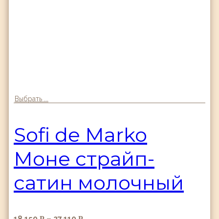
Выбрать ...
Sofi de Marko
Моне страйп-
сатин молочный
18,150
–
27,110
Р
Р