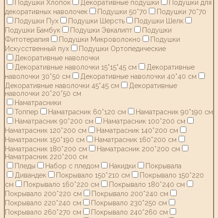
Подушки Хлопок
Декоративные подушки
Подушки для
декоративных наволочек
Подушки 50*70
Подушки 70*70
Подушки Пух
Подушки Шерсть
Подушки Шелк
Подушки Бамбук
Подушки Эвкалипт
Подушки
Фитотерапия
Подушки Микроволокно
Подушки
Искусственный пух
Подушки Ортопедические
Декоративные наволочки
Декоративные наволочки 15*15*45 см
Декоративные
наволочки 30*50 см
Декоративные наволочки 40*40 см
Декоративные наволочки 45*45 см
Декоративные
наволочки 20*20*50 см
Наматрасники
Топпер
Наматрасник 60*120 см
Наматрасник 90*190 см
Наматрасник 90*200 см
Наматрасник 100*200 см
Наматрасник 120*200 см
Наматрасник 140*200 см
Наматрасник 150*190 см
Наматрасник 160*200 см
Наматрасник 180*200 см
Наматрасник 200*200 см
Наматрасник 220*200 см
Пледы
Набор с пледом
Накидки
Покрывала
Дивандек
Покрывало 150*210 см
Покрывало 150*220
см
Покрывало 160*220 см
Покрывало 180*240 см
Покрывало 200*220 см
Покрывало 200*240 см
Покрывало 220*240 см
Покрывало 230*250 см
Покрывало 260*270 см
Покрывало 240*260 см