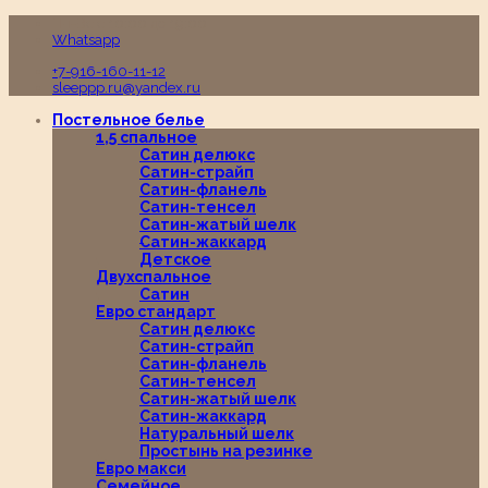
Пн-Вс с 10:00 до 19:00
Whatsapp
+7-916-160-11-12
sleeppp.ru@yandex.ru
Постельное белье
1,5 спальное
Сатин делюкс
Сатин-страйп
Сатин-фланель
Сатин-тенсел
Сатин-жатый шелк
Сатин-жаккард
Детское
Двухспальное
Сатин
Евро стандарт
Сатин делюкс
Сатин-страйп
Сатин-фланель
Сатин-тенсел
Сатин-жатый шелк
Сатин-жаккард
Натуральный шелк
Простынь на резинке
Евро макси
Семейное