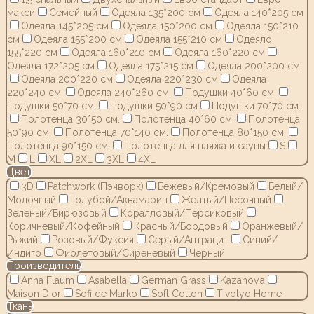
макси
Семейный
Одеяла 135*200 см
Одеяла 140*205 см
Одеяла 145*205 см
Одеяла 150*200 см
Одеяла 150*210
см
Одеяла 155*200 см
Одеяла 155*210 см
Одеяло
155*220 см
Одеяла 160*210 см
Одеяла 160*220 см
Одеяла 172*205 см
Одеяла 175*215 см
Одеяла 200*200 см
Одеяла 200*220 см
Одеяла 220*230 см
Одеяла
220*240 см.
Одеяла 240*260 см.
Подушки 40*60 см.
Подушки 50*70 см.
Подушки 50*90 см
Подушки 70*70 см.
Полотенца 30*50 см.
Полотенца 40*60 см.
Полотенца
50*90 см.
Полотенца 70*140 см.
Полотенца 80*150 см.
Полотенца 90*150 см.
Полотенца для пляжа и сауны
S
M
L
XL
2XL
3XL
4XL
Цвет
3D
Patchwork (Пэчворк)
Бежевый/Кремовый
Белый/
Молочный
Голубой/Аквамарин
Желтый/Песочный
Зеленый/Бирюзовый
Коралловый/Персиковый
Коричневый/Кофейный
Красный/Бордовый
Оранжевый/
Рыжий
Розовый/Фуксия
Серый/Антрацит
Синий/
Индиго
Фиолетовый/Сиреневый
Черный
Производитель
Anna Flaum
Asabella
German Grass
Kazanov.a
Maison D'or
Sofi de Marko
Soft Cotton
Tivolyo Home
Ткань