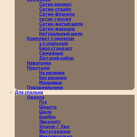
Сатин делюкс
Сатин-страйп
Сатин-фланель
сатин-тенсел
Сатин-жатый шелк
Сатин-жаккард
Натуральный шелк
Комплект с одеялом
1,5 спальный
Евро стандарт
Семейный
Детский набор
Наволочки
Простыни
На резинке
Без резинки
Махровые
Пододеяльники
Для спальни
Одеяла
Пух
Шерсть
Шелк
Бамбук
Эвкалипт
Хлопок / Лен
Фитотерапия
Микроволокно