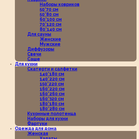
Наборы ковриков
50*70 см
50*80 см
60*100 см
70*120 см
80*140 см
Для сауны
Женские
Мужские
Диффузоры
Свечи
Саше
Для кухни
Скатерти и салфетки
140*180 см
140*220 см
150*220 см
160*220 см
160*260 см
160*320 см
180*180 см
180*280 см
Кухонные полотенца
Наборы для кухни
Фартуки
Одежда для дома
Женская
Халаты