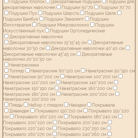
Подушки Хлопок
Декоративные подушки
Подушки для
декоративных наволочек
Подушки 50*70
Подушки 70*70
Подушки Пух
Подушки Шерсть
Подушки Шелк
Подушки Бамбук
Подушки Эвкалипт
Подушки
Фитотерапия
Подушки Микроволокно
Подушки
Искусственный пух
Подушки Ортопедические
Декоративные наволочки
Декоративные наволочки 15*15*45 см
Декоративные
наволочки 30*50 см
Декоративные наволочки 40*40 см
Декоративные наволочки 45*45 см
Декоративные
наволочки 20*20*50 см
Наматрасники
Топпер
Наматрасник 60*120 см
Наматрасник 90*190 см
Наматрасник 90*200 см
Наматрасник 100*200 см
Наматрасник 120*200 см
Наматрасник 140*200 см
Наматрасник 150*190 см
Наматрасник 160*200 см
Наматрасник 180*200 см
Наматрасник 200*200 см
Наматрасник 220*200 см
Пледы
Набор с пледом
Накидки
Покрывала
Дивандек
Покрывало 150*210 см
Покрывало 150*220
см
Покрывало 160*220 см
Покрывало 180*240 см
Покрывало 200*220 см
Покрывало 200*240 см
Покрывало 220*240 см
Покрывало 230*250 см
Покрывало 260*270 см
Покрывало 240*260 см