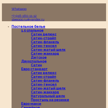
Пн-Вс с 10:00 до 19:00
Whatsapp
+7-916-160-11-12
sleeppp.ru@yandex.ru
Постельное белье
1,5 спальное
Сатин делюкс
Сатин-страйп
Сатин-фланель
Сатин-тенсел
Сатин-жатый шелк
Сатин-жаккард
Детское
Двухспальное
Сатин
Евро стандарт
Сатин делюкс
Сатин-страйп
Сатин-фланель
Сатин-тенсел
Сатин-жатый шелк
Сатин-жаккард
Натуральный шелк
Простынь на резинке
Евро макси
Семейное