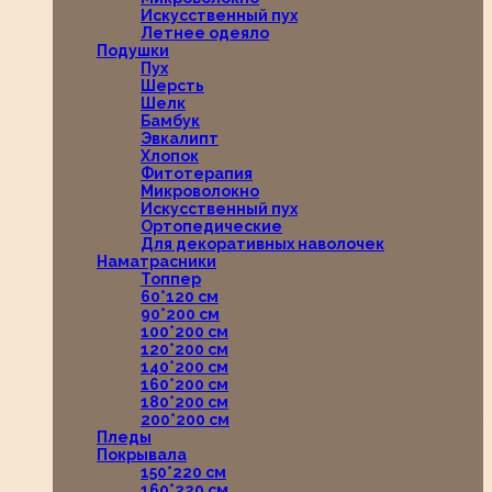
Искусственный пух
Летнее одеяло
Подушки
Пух
Шерсть
Шелк
Бамбук
Эвкалипт
Хлопок
Фитотерапия
Микроволокно
Искусственный пух
Ортопедические
Для декоративных наволочек
Наматрасники
Топпер
60*120 см
90*200 см
100*200 см
120*200 см
140*200 см
160*200 см
180*200 см
200*200 см
Пледы
Покрывала
150*220 см
160*220 см