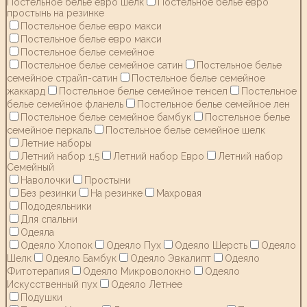
Постельное белье евро шелк
Постельное белье евро
простынь на резинке
Постельное белье евро макси
Постельное белье евро макси
Постельное белье семейное
Постельное белье семейное сатин
Постельное белье
семейное страйп-сатин
Постельное белье семейное
жаккард
Постельное белье семейное тенсел
Постельное
белье семейное фланель
Постельное белье семейное лен
Постельное белье семейное бамбук
Постельное белье
семейное перкаль
Постельное белье семейное шелк
Летние наборы
Летний набор 1,5
Летний набор Евро
Летний набор
Семейный
Наволочки
Простыни
Без резинки
На резинке
Махровая
Пододеяльники
Для спальни
Одеяла
Одеяло Хлопок
Одеяло Пух
Одеяло Шерсть
Одеяло
Шелк
Одеяло Бамбук
Одеяло Эвкалипт
Одеяло
Фитотерапия
Одеяло Микроволокно
Одеяло
Искусственный пух
Одеяло Летнее
Подушки