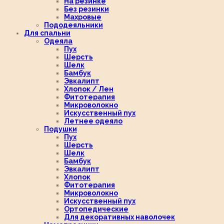
На резинке
Без резинки
Махровые
Пододеяльники
Для спальни
Одеяла
Пух
Шерсть
Шелк
Бамбук
Эвкалипт
Хлопок / Лен
Фитотерапия
Микроволокно
Искусственный пух
Летнее одеяло
Подушки
Пух
Шерсть
Шелк
Бамбук
Эвкалипт
Хлопок
Фитотерапия
Микроволокно
Искусственный пух
Ортопедические
Для декоративных наволочек