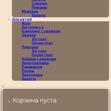
Сорочки
Пижамы
Мужская
Халаты
Для детей
Ясли
Детское 1,5
Комплект с одеялом
Одеяла
До 3 лет
После 3 лет
Подушки
До 3 лет
После 3 лет
Наборы с одеялом
Наматрасники
Покрывала
Пледы
Полотенца
Халаты
0
Корзина пуста