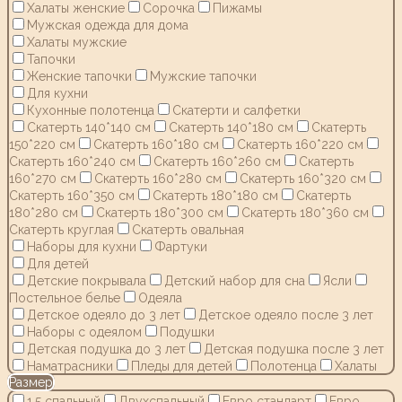
Халаты женские
Сорочка
Пижамы
Мужская одежда для дома
Халаты мужские
Тапочки
Женские тапочки
Мужские тапочки
Для кухни
Кухонные полотенца
Скатерти и салфетки
Скатерть 140*140 см
Скатерть 140*180 см
Скатерть
150*220 см
Скатерть 160*180 см
Скатерть 160*220 см
Скатерть 160*240 см
Скатерть 160*260 см
Скатерть
160*270 см
Скатерть 160*280 см
Скатерть 160*320 см
Скатерть 160*350 см
Скатерть 180*180 см
Скатерть
180*280 см
Скатерть 180*300 см
Скатерть 180*360 см
Скатерть круглая
Скатерть овальная
Наборы для кухни
Фартуки
Для детей
Детские покрывала
Детский набор для сна
Ясли
Постельное белье
Одеяла
Детское одеяло до 3 лет
Детское одеяло после 3 лет
Наборы с одеялом
Подушки
Детская подушка до 3 лет
Детская подушка после 3 лет
Наматрасники
Пледы для детей
Полотенца
Халаты
Размер
1,5 спальный
Двухспальный
Евро стандарт
Евро