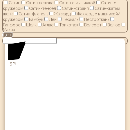
Сатин
Сатин делюкс
Сатин с вышивкой
Сатин с
кружевом
Сатин-тенсел
Сатин-страйп
Сатин-жатый
шелк
Сатин-фланель
Жаккард
Жаккард с вышивкой/
кружевом
Бамбук
Лен
Перкаль
Пестроткань
Ранфорс
Шелк
Атлас
Трикотаж
Велсофт
Велюр
Махра
Цена
15
%