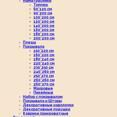
Наматрасники
Топпер
60*120 см
90*200 см
100*200 см
120*200 см
140*200 см
160*200 см
180*200 см
200*200 см
Пледы
Покрывала
150*220 см
160*220 см
180*240 см
220*240 см
230*250 см
240*260 см
250*270 см
260*260 см
260*270 см
Махровые
Пикейные
Набор с покрывалом
Покрывала и Шторы
Декоративные наволочки
Декоративные подушки
Коврики прикроватные