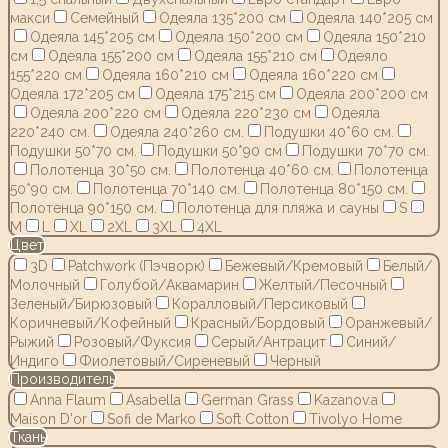
макси
Семейный
Одеяла 135*200 см
Одеяла 140*205 см
Одеяла 145*205 см
Одеяла 150*200 см
Одеяла 150*210
см
Одеяла 155*200 см
Одеяла 155*210 см
Одеяло
155*220 см
Одеяла 160*210 см
Одеяла 160*220 см
Одеяла 172*205 см
Одеяла 175*215 см
Одеяла 200*200 см
Одеяла 200*220 см
Одеяла 220*230 см
Одеяла
220*240 см.
Одеяла 240*260 см.
Подушки 40*60 см.
Подушки 50*70 см.
Подушки 50*90 см
Подушки 70*70 см.
Полотенца 30*50 см.
Полотенца 40*60 см.
Полотенца
50*90 см.
Полотенца 70*140 см.
Полотенца 80*150 см.
Полотенца 90*150 см.
Полотенца для пляжа и сауны
S
M
L
XL
2XL
3XL
4XL
Цвет
3D
Patchwork (Пэчворк)
Бежевый/Кремовый
Белый/
Молочный
Голубой/Аквамарин
Желтый/Песочный
Зеленый/Бирюзовый
Коралловый/Персиковый
Коричневый/Кофейный
Красный/Бордовый
Оранжевый/
Рыжий
Розовый/Фуксия
Серый/Антрацит
Синий/
Индиго
Фиолетовый/Сиреневый
Черный
Производитель
Anna Flaum
Asabella
German Grass
Kazanov.a
Maison D'or
Sofi de Marko
Soft Cotton
Tivolyo Home
Ткань