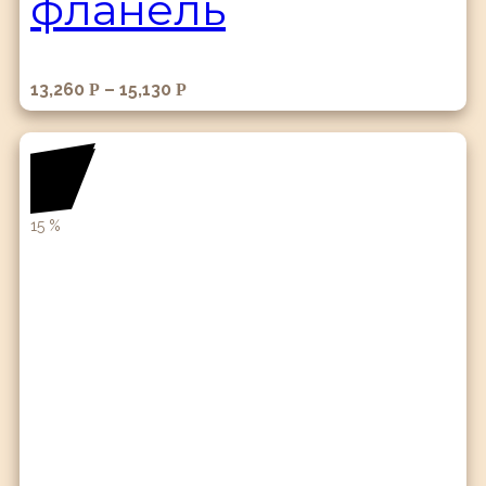
фланель
13,260
–
15,130
Р
Р
15
%