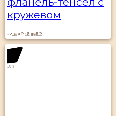
фланель-тенсел с
кружевом
22,350
18,998
Р
Р
15
%