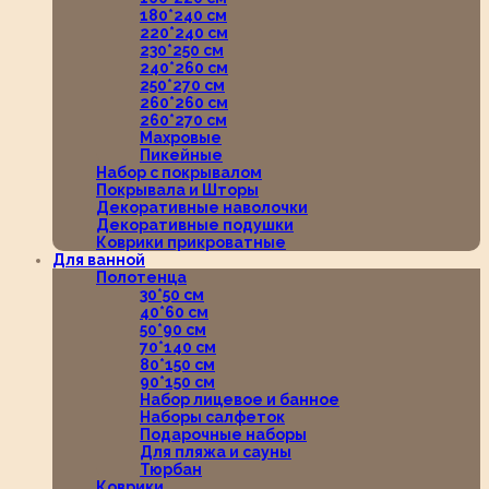
180*240 см
220*240 см
230*250 см
240*260 см
250*270 см
260*260 см
260*270 см
Махровые
Пикейные
Набор с покрывалом
Покрывала и Шторы
Декоративные наволочки
Декоративные подушки
Коврики прикроватные
Для ванной
Полотенца
30*50 см
40*60 см
50*90 см
70*140 см
80*150 см
90*150 см
Набор лицевое и банное
Наборы салфеток
Подарочные наборы
Для пляжа и сауны
Тюрбан
Коврики