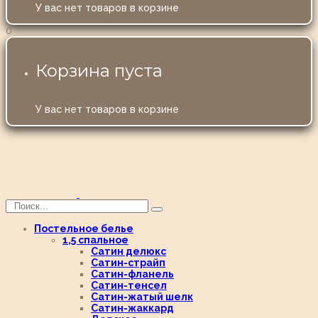
У вас нет товаров в корзине
0
Корзина пуста
У вас нет товаров в корзине
Постельное белье
1,5 спальное
Сатин делюкс
Сатин-страйп
Сатин-фланель
Сатин-тенсел
Сатин-жатый шелк
Сатин-жаккард