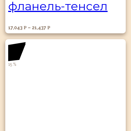
фланель-тенсел
17,043
–
21,437
Р
Р
15
%