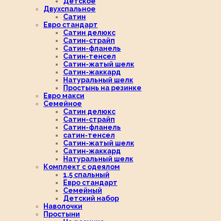
Детское
Двухспальное
Сатин
Евро стандарт
Сатин делюкс
Сатин-страйп
Сатин-фланель
Сатин-тенсел
Сатин-жатый шелк
Сатин-жаккард
Натуральный шелк
Простынь на резинке
Евро макси
Семейное
Сатин делюкс
Сатин-страйп
Сатин-фланель
сатин-тенсел
Сатин-жатый шелк
Сатин-жаккард
Натуральный шелк
Комплект с одеялом
1,5 спальный
Евро стандарт
Семейный
Детский набор
Наволочки
Простыни