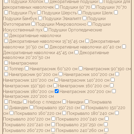
Подушки Хлопок
Декоративные подушки
Подушки для
декоративных наволочек
Подушки 50*70
Подушки 70*70
Подушки Пух
Подушки Шерсть
Подушки Шелк
Подушки Бамбук
Подушки Эвкалипт
Подушки
Фитотерапия
Подушки Микроволокно
Подушки
Искусственный пух
Подушки Ортопедические
Декоративные наволочки
Декоративные наволочки 15*15*45 см
Декоративные
наволочки 30*50 см
Декоративные наволочки 40*40 см
Декоративные наволочки 45*45 см
Декоративные
наволочки 20*20*50 см
Наматрасники
Топпер
Наматрасник 60*120 см
Наматрасник 90*190 см
Наматрасник 90*200 см
Наматрасник 100*200 см
Наматрасник 120*200 см
Наматрасник 140*200 см
Наматрасник 150*190 см
Наматрасник 160*200 см
Наматрасник 180*200 см
Наматрасник 200*200 см
Наматрасник 220*200 см
Пледы
Набор с пледом
Накидки
Покрывала
Дивандек
Покрывало 150*210 см
Покрывало 150*220
см
Покрывало 160*220 см
Покрывало 180*240 см
Покрывало 200*220 см
Покрывало 200*240 см
Покрывало 220*240 см
Покрывало 230*250 см
Покрывало 260*270 см
Покрывало 240*260 см