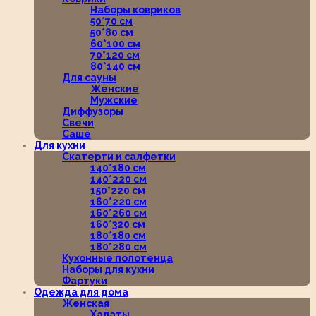
Наборы ковриков
50*70 см
50*80 см
60*100 см
70*120 см
80*140 см
Для сауны
Женские
Мужские
Диффузоры
Свечи
Саше
Для кухни
Скатерти и салфетки
140*180 см
140*220 см
150*220 см
160*220 см
160*260 см
160*320 см
180*180 см
180*280 см
Кухонные полотенца
Наборы для кухни
Фартуки
Одежда для дома
Женская
Халаты