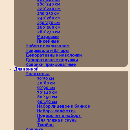
180*240 см
220*240 см
230*250 см
240*260 см
250*270 см
260*260 см
260*270 см
Махровые
Пикейные
Набор с покрывалом
Покрывала и Шторы
Декоративные наволочки
Декоративные подушки
Коврики прикроватные
Для ванной
Полотенца
30*50 см
40*60 см
50*90 см
70*140 см
80*150 см
90*150 см
Набор лицевое и банное
Наборы салфеток
Подарочные наборы
Для пляжа и сауны
Тюрбан
Коврики