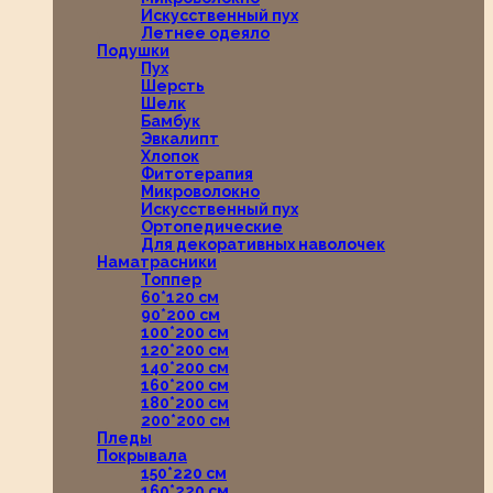
Искусственный пух
Летнее одеяло
Подушки
Пух
Шерсть
Шелк
Бамбук
Эвкалипт
Хлопок
Фитотерапия
Микроволокно
Искусственный пух
Ортопедические
Для декоративных наволочек
Наматрасники
Топпер
60*120 см
90*200 см
100*200 см
120*200 см
140*200 см
160*200 см
180*200 см
200*200 см
Пледы
Покрывала
150*220 см
160*220 см