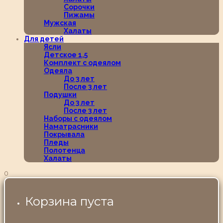
Сорочки
Пижамы
Мужская
Халаты
Для детей
Ясли
Детское 1,5
Комплект с одеялом
Одеяла
До 3 лет
После 3 лет
Подушки
До 3 лет
После 3 лет
Наборы с одеялом
Наматрасники
Покрывала
Пледы
Полотенца
Халаты
0
Корзина пуста