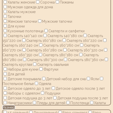
Халаты женские
Сорочка
Пижамы
Мужская одежда для дома
Халаты мужские
Тапочки
Женские тапочки
Мужские тапочки
Для кухни
Кухонные полотенца
Скатерти и салфетки
Скатерть 140*140 см
Скатерть 140*180 см
Скатерть
150*220 см
Скатерть 160*180 см
Скатерть 160*220 см
Скатерть 160*240 см
Скатерть 160*260 см
Скатерть
160*270 см
Скатерть 160*280 см
Скатерть 160*320 см
Скатерть 160*350 см
Скатерть 180*180 см
Скатерть
180*280 см
Скатерть 180*300 см
Скатерть 180*360 см
Скатерть круглая
Скатерть овальная
Наборы для кухни
Фартуки
Для детей
Детские покрывала
Детский набор для сна
Ясли
Постельное белье
Одеяла
Детское одеяло до 3 лет
Детское одеяло после 3 лет
Наборы с одеялом
Подушки
Детская подушка до 3 лет
Детская подушка после 3 лет
Наматрасники
Пледы для детей
Полотенца
Халаты
Размер
1,5 спальный
Двухспальный
Евро стандарт
Евро