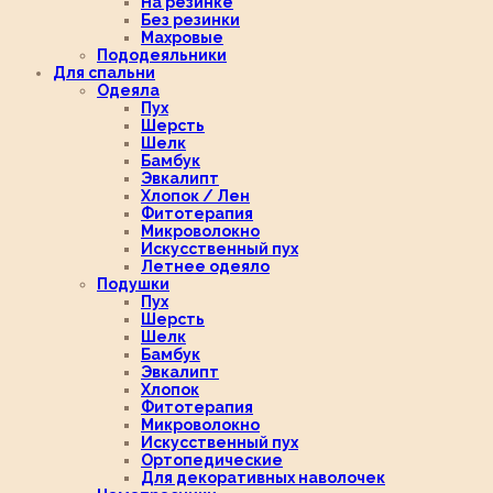
На резинке
Без резинки
Махровые
Пододеяльники
Для спальни
Одеяла
Пух
Шерсть
Шелк
Бамбук
Эвкалипт
Хлопок / Лен
Фитотерапия
Микроволокно
Искусственный пух
Летнее одеяло
Подушки
Пух
Шерсть
Шелк
Бамбук
Эвкалипт
Хлопок
Фитотерапия
Микроволокно
Искусственный пух
Ортопедические
Для декоративных наволочек