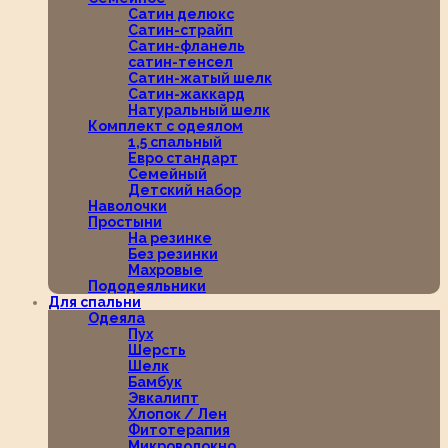
Сатин делюкс
Сатин-страйп
Сатин-фланель
сатин-тенсел
Сатин-жатый шелк
Сатин-жаккард
Натуральный шелк
Комплект с одеялом
1,5 спальный
Евро стандарт
Семейный
Детский набор
Наволочки
Простыни
На резинке
Без резинки
Махровые
Пододеяльники
Для спальни
Одеяла
Пух
Шерсть
Шелк
Бамбук
Эвкалипт
Хлопок / Лен
Фитотерапия
Микроволокно