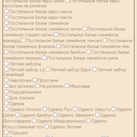
Постельное белье евро шелк
Постельное белье евро
простынь на резинке
Постельное белье евро макси
Постельное белье евро макси
Постельное белье семейное
Постельное белье семейное сатин
Постельное белье
семейное страйп-сатин
Постельное белье семейное
жаккард
Постельное белье семейное тенсел
Постельное
белье семейное фланель
Постельное белье семейное лен
Постельное белье семейное бамбук
Постельное белье
семейное перкаль
Постельное белье семейное шелк
Летние наборы
Летний набор 1,5
Летний набор Евро
Летний набор
Семейный
Наволочки
Простыни
Без резинки
На резинке
Махровая
Пододеяльники
Для спальни
Одеяла
Одеяло Хлопок
Одеяло Пух
Одеяло Шерсть
Одеяло
Шелк
Одеяло Бамбук
Одеяло Эвкалипт
Одеяло
Фитотерапия
Одеяло Микроволокно
Одеяло
Искусственный пух
Одеяло Летнее
Подушки