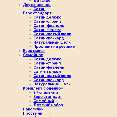
Детское
Двухспальное
Сатин
Евро стандарт
Сатин делюкс
Сатин-страйп
Сатин-фланель
Сатин-тенсел
Сатин-жатый шелк
Сатин-жаккард
Натуральный шелк
Простынь на резинке
Евро макси
Семейное
Сатин делюкс
Сатин-страйп
Сатин-фланель
сатин-тенсел
Сатин-жатый шелк
Сатин-жаккард
Натуральный шелк
Комплект с одеялом
1,5 спальный
Евро стандарт
Семейный
Детский набор
Наволочки
Простыни