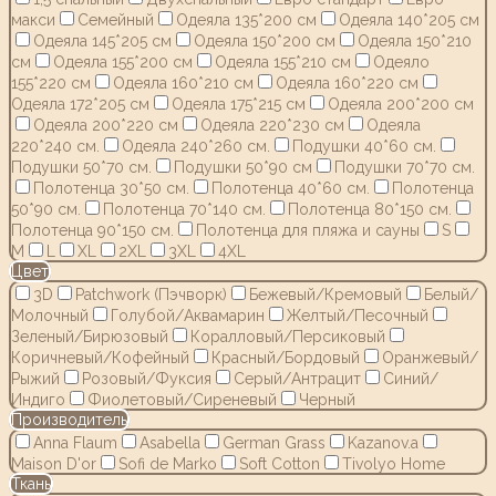
макси
Семейный
Одеяла 135*200 см
Одеяла 140*205 см
Одеяла 145*205 см
Одеяла 150*200 см
Одеяла 150*210
см
Одеяла 155*200 см
Одеяла 155*210 см
Одеяло
155*220 см
Одеяла 160*210 см
Одеяла 160*220 см
Одеяла 172*205 см
Одеяла 175*215 см
Одеяла 200*200 см
Одеяла 200*220 см
Одеяла 220*230 см
Одеяла
220*240 см.
Одеяла 240*260 см.
Подушки 40*60 см.
Подушки 50*70 см.
Подушки 50*90 см
Подушки 70*70 см.
Полотенца 30*50 см.
Полотенца 40*60 см.
Полотенца
50*90 см.
Полотенца 70*140 см.
Полотенца 80*150 см.
Полотенца 90*150 см.
Полотенца для пляжа и сауны
S
M
L
XL
2XL
3XL
4XL
Цвет
3D
Patchwork (Пэчворк)
Бежевый/Кремовый
Белый/
Молочный
Голубой/Аквамарин
Желтый/Песочный
Зеленый/Бирюзовый
Коралловый/Персиковый
Коричневый/Кофейный
Красный/Бордовый
Оранжевый/
Рыжий
Розовый/Фуксия
Серый/Антрацит
Синий/
Индиго
Фиолетовый/Сиреневый
Черный
Производитель
Anna Flaum
Asabella
German Grass
Kazanov.a
Maison D'or
Sofi de Marko
Soft Cotton
Tivolyo Home
Ткань