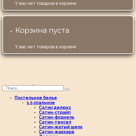
У вас нет товаров в корзине
0
Корзина пуста
У вас нет товаров в корзине
Постельное белье
1,5 спальное
Сатин делюкс
Сатин-страйп
Сатин-фланель
Сатин-тенсел
Сатин-жатый шелк
Сатин-жаккард