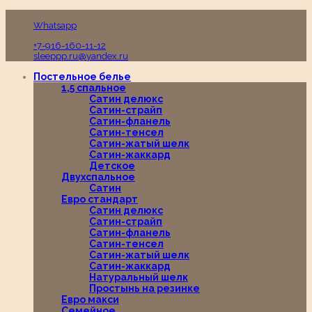
Пн-Вс с 10:00 до 19:00
Whatsapp
+7-916-160-11-12
sleeppp.ru@yandex.ru
Постельное белье
1,5 спальное
Сатин делюкс
Сатин-страйп
Сатин-фланель
Сатин-тенсел
Сатин-жатый шелк
Сатин-жаккард
Детское
Двухспальное
Сатин
Евро стандарт
Сатин делюкс
Сатин-страйп
Сатин-фланель
Сатин-тенсел
Сатин-жатый шелк
Сатин-жаккард
Натуральный шелк
Простынь на резинке
Евро макси
Семейное