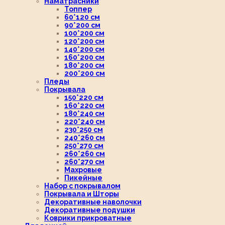
Наматрасники
Топпер
60*120 см
90*200 см
100*200 см
120*200 см
140*200 см
160*200 см
180*200 см
200*200 см
Пледы
Покрывала
150*220 см
160*220 см
180*240 см
220*240 см
230*250 см
240*260 см
250*270 см
260*260 см
260*270 см
Махровые
Пикейные
Набор с покрывалом
Покрывала и Шторы
Декоративные наволочки
Декоративные подушки
Коврики прикроватные