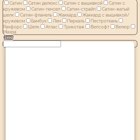
Сатин
Сатин делюкс
Сатин с вышивкой
Сатин с
кружевом
Сатин-тенсел
Сатин-страйп
Сатин-жатый
шелк
Сатин-фланель
Жаккард
Жаккард с вышивкой/
кружевом
Бамбук
Лен
Перкаль
Пестроткань
Ранфорс
Шелк
Атлас
Трикотаж
Велсофт
Велюр
Махра
Цена