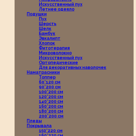
Искусственный пух
Летнее одеяло
Подушки
Пух
Шерсть
Шелк
Бамбук
Эвкалипт
Хлопок
Фитотерапия
Микроволокно
Искусственный пух
Ортопедические
Для декоративных наволочек
Наматрасники
Топпер
60*120 см
90*200 см
100*200 см
120*200 см
140*200 см
160*200 см
180*200 см
200*200 см
Пледы
Покрывала
150*220 см
160*220 см