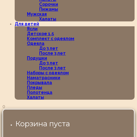
Сорочки
Пижамы
Мужская
Халаты
Для детей
Ясли
Детское 1,5
Комплект с одеялом
Одеяла
До 3 лет
После 3 лет
Подушки
До 3 лет
После 3 лет
Наборы с одеялом
Наматрасники
Покрывала
Пледы
Полотенца
Халаты
0
Корзина пуста