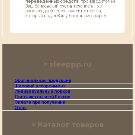
переведенных средств
, производится на
Ваш банковский счет в течение 5—30
рабочих дней (срок зависит от Банка,
который выдал Вашу банковскую карту).
sleeppp.ru
Оригинальная продукция
Широкий ассортимент
Индивидуальный подход
Доставка по всей России
Оплата при получении
О нас
Каталог товаров