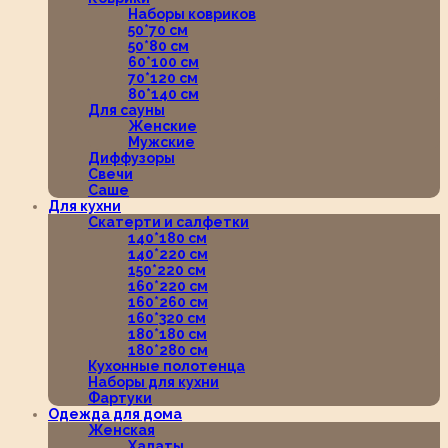
Наборы ковриков
50*70 см
50*80 см
60*100 см
70*120 см
80*140 см
Для сауны
Женские
Мужские
Диффузоры
Свечи
Саше
Для кухни
Скатерти и салфетки
140*180 см
140*220 см
150*220 см
160*220 см
160*260 см
160*320 см
180*180 см
180*280 см
Кухонные полотенца
Наборы для кухни
Фартуки
Одежда для дома
Женская
Халаты