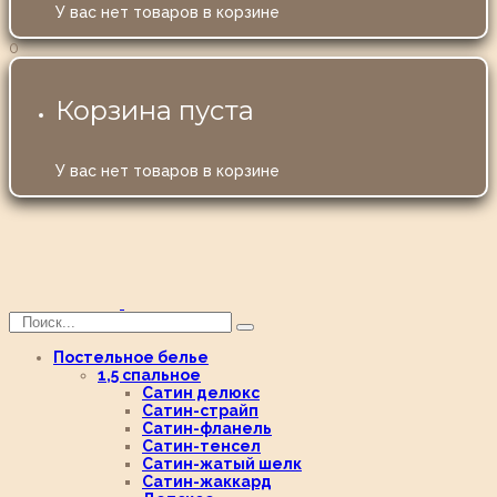
У вас нет товаров в корзине
0
Корзина пуста
У вас нет товаров в корзине
Постельное белье
1,5 спальное
Сатин делюкс
Сатин-страйп
Сатин-фланель
Сатин-тенсел
Сатин-жатый шелк
Сатин-жаккард