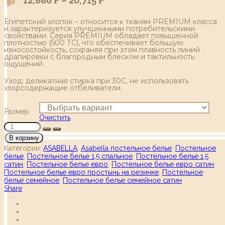
12,886
–
20,715
Р
Р
Египетский хлопок – относится к тканям PREMIUM класса
и характеризуется улучшенными потребительскими
свойствами. Серия PREMIUM обладает повышенной
плотностью (500 ТС), что обеспечивает большую
износостойкость, сохраняя при этом плавность линий
драпировки с благородным блеском и тактильность
ощущений.
Уход: деликатная стирка при 30С, не использовать
хлорсодержащие отбеливатели.
Размер
Очистить
В корзину
Категории:
ASABELLA
,
Asabella постельное белье
,
Постельное
белье
,
Постельное белье 1,5 спальное
,
Постельное белье 1,5
сатин
,
Постельное белье евро
,
Постельное белье евро сатин
,
Постельное белье евро простынь на резинке
,
Постельное
белье семейное
,
Постельное белье семейное сатин
Share