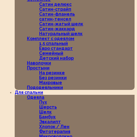
Сатин делюкс
Сатин-страйп
Сатин-фланель
сатин-тенсел
Сатин-жатый шелк
Сатин-жаккард
Натуральный шелк
Комплект с одеялом
1,5 спальный
Евро стандарт
Семейный
Детский набор
Наволочки
Простыни
На резинке
Без резинки
Махровые
Пододеяльники
Для спальни
Одеяла
Пух
Шерсть
Шелк
Бамбук
Эвкалипт
Хлопок / Лен
Фитотерапия
Микроволокно