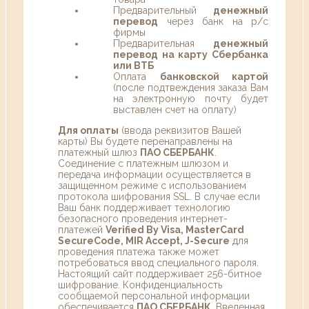
Предварительный
денежный
перевод
через банк на р/с
фирмы
Предварительная
денежный
перевод на карту Сбербанка
или ВТБ
Оплата
банковской картой
(после подтвеждения заказа Вам
на электронную почту будет
выставлен счет на оплату)
Для оплаты
(ввода реквизитов Вашей
карты) Вы будете перенаправлены на
платежный шлюз
ПАО СБЕРБАНК
.
Соединение с платежным шлюзом и
передача информации осуществляется в
защищенном режиме с использованием
протокола шифрования SSL. В случае если
Ваш банк поддерживает технологию
безопасного проведения интернет-
платежей
Verified By Visa, MasterCard
SecureCode, MIR Accept, J-Secure
для
проведения платежа также может
потребоваться ввод специального пароля.
Настоящий сайт поддерживает 256-битное
шифрование. Конфиденциальность
сообщаемой персональной информации
обеспечивается
ПАО СБЕРБАНК
. Введенная