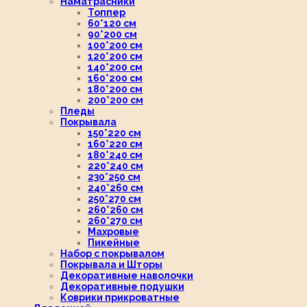
Наматрасники
Топпер
60*120 см
90*200 см
100*200 см
120*200 см
140*200 см
160*200 см
180*200 см
200*200 см
Пледы
Покрывала
150*220 см
160*220 см
180*240 см
220*240 см
230*250 см
240*260 см
250*270 см
260*260 см
260*270 см
Махровые
Пикейные
Набор с покрывалом
Покрывала и Шторы
Декоративные наволочки
Декоративные подушки
Коврики прикроватные