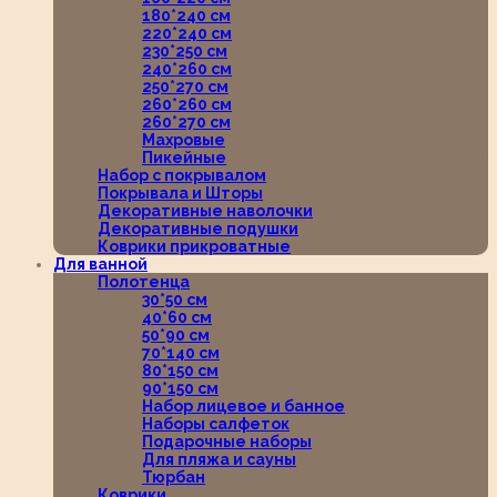
180*240 см
220*240 см
230*250 см
240*260 см
250*270 см
260*260 см
260*270 см
Махровые
Пикейные
Набор с покрывалом
Покрывала и Шторы
Декоративные наволочки
Декоративные подушки
Коврики прикроватные
Для ванной
Полотенца
30*50 см
40*60 см
50*90 см
70*140 см
80*150 см
90*150 см
Набор лицевое и банное
Наборы салфеток
Подарочные наборы
Для пляжа и сауны
Тюрбан
Коврики