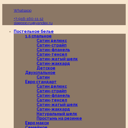
Пн-Вс с 10:00 до 19:00
Whatsapp
+7-916-160-11-12
sleeppp.ru@yandex.ru
Постельное белье
1,5 спальное
Сатин делюкс
Сатин-страйп
Сатин-фланель
Сатин-тенсел
Сатин-жатый шелк
Сатин-жаккард
Детское
Двухспальное
Сатин
Евро стандарт
Сатин делюкс
Сатин-страйп
Сатин-фланель
Сатин-тенсел
Сатин-жатый шелк
Сатин-жаккард
Натуральный шелк
Простынь на резинке
Евро макси
Семейное