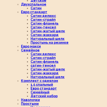
Детское
Двухспальное
Сатин
Евро стандарт
Сатин делюкс
Сатин-страйп
Сатин-фланель
Сатин-тенсел
Сатин-жатый шелк
Сатин-жаккард
Натуральный шелк
Простынь на резинке
Евро макси
Семейное
Сатин делюкс
Сатин-страйп
Сатин-фланель
сатин-тенсел
Сатин-жатый шелк
Сатин-жаккард
Натуральный шелк
Комплект с одеялом
1,5 спальный
Евро стандарт
Семейный
Детский набор
Наволочки
Простыни