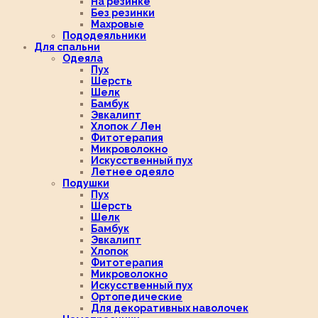
На резинке
Без резинки
Махровые
Пододеяльники
Для спальни
Одеяла
Пух
Шерсть
Шелк
Бамбук
Эвкалипт
Хлопок / Лен
Фитотерапия
Микроволокно
Искусственный пух
Летнее одеяло
Подушки
Пух
Шерсть
Шелк
Бамбук
Эвкалипт
Хлопок
Фитотерапия
Микроволокно
Искусственный пух
Ортопедические
Для декоративных наволочек