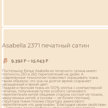
Аsabella 2371 печатный сатин
9,392
–
15,043
Р
Р
Постельное белье Asabella из печатного сатина имеет
плотность 230 и 260 переплетений на дюйм. А
современные технологии позволяют окрашивать ткань
таким образом, что она на долгое время сохраняет
насыщенный и яркий цвет.
Гладкая и прочная ткань из 100% хлопка с компьютерной
печатью, полученная путем особого сатинового
переплетения нитей (лицевая сторона состоит из тонких,
закрученных нитей, а основа — из более плотных),
структура ткани похожа структуру джинсового
переплетения «по диагонали». Благодаря своим свойствам
— мягкости, воздухообмену, прочности и отсутствию