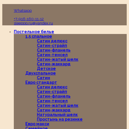
Пн-Вс с 10:00 до 19:00
Whatsapp
+7-916-160-11-12
sleeppp.ru@yandex.ru
Постельное белье
1,5 спальное
Сатин делюкс
Сатин-страйп
Сатин-фланель
Сатин-тенсел
Сатин-жатый шелк
Сатин-жаккард
Детское
Двухспальное
Сатин
Евро стандарт
Сатин делюкс
Сатин-страйп
Сатин-фланель
Сатин-тенсел
Сатин-жатый шелк
Сатин-жаккард
Натуральный шелк
Простынь на резинке
Евро макси
Семейное