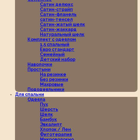
Сатин делюкс
Сатин-страйп
Сатин-фланель
сатин-тенсел
Сатин-жатый шелк
Сатин-жаккард
Натуральный шелк
Комплект с одеялом
1,5 спальный
Евро стандарт
Семейный
Детский набор
Наволочки
Простыни
На резинке
Без резинки
Махровые
Пододеяльники
Для спальни
Одеяла
Пух
Шерсть
Шелк
Бамбук
Эвкалипт
Хлопок / Лен
Фитотерапия
Микроволокно