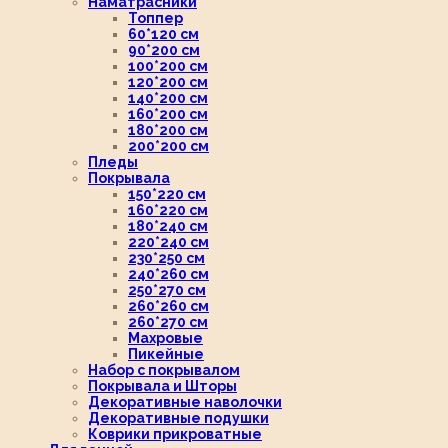
Наматрасники
Топпер
60*120 см
90*200 см
100*200 см
120*200 см
140*200 см
160*200 см
180*200 см
200*200 см
Пледы
Покрывала
150*220 см
160*220 см
180*240 см
220*240 см
230*250 см
240*260 см
250*270 см
260*260 см
260*270 см
Махровые
Пикейные
Набор с покрывалом
Покрывала и Шторы
Декоративные наволочки
Декоративные подушки
Коврики прикроватные