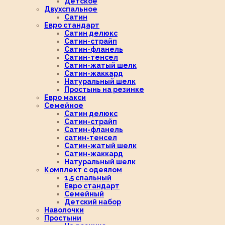
Детское
Двухспальное
Сатин
Евро стандарт
Сатин делюкс
Сатин-страйп
Сатин-фланель
Сатин-тенсел
Сатин-жатый шелк
Сатин-жаккард
Натуральный шелк
Простынь на резинке
Евро макси
Семейное
Сатин делюкс
Сатин-страйп
Сатин-фланель
сатин-тенсел
Сатин-жатый шелк
Сатин-жаккард
Натуральный шелк
Комплект с одеялом
1,5 спальный
Евро стандарт
Семейный
Детский набор
Наволочки
Простыни