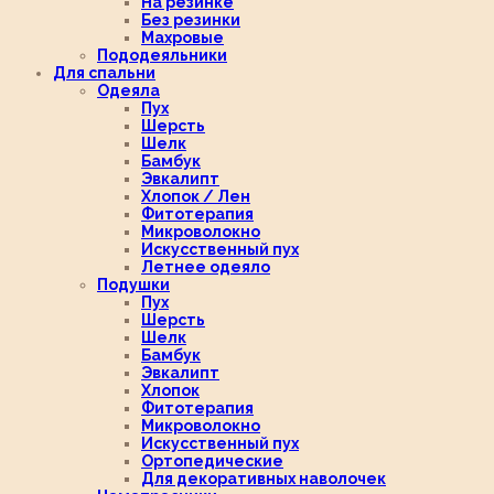
На резинке
Без резинки
Махровые
Пододеяльники
Для спальни
Одеяла
Пух
Шерсть
Шелк
Бамбук
Эвкалипт
Хлопок / Лен
Фитотерапия
Микроволокно
Искусственный пух
Летнее одеяло
Подушки
Пух
Шерсть
Шелк
Бамбук
Эвкалипт
Хлопок
Фитотерапия
Микроволокно
Искусственный пух
Ортопедические
Для декоративных наволочек