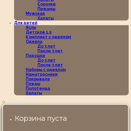
Сорочки
Пижамы
Мужская
Халаты
Для детей
Ясли
Детское 1,5
Комплект с одеялом
Одеяла
До 3 лет
После 3 лет
Подушки
До 3 лет
После 3 лет
Наборы с одеялом
Наматрасники
Покрывала
Пледы
Полотенца
Халаты
0
Корзина пуста