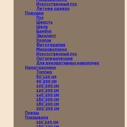
Искусственный пух
Летнее одеяло
Подушки
Пух
Шерсть
Шелк
Бамбук
Эвкалипт
Хлопок
Фитотерапия
Микроволокно
Искусственный пух
Ортопедические
Для декоративных наволочек
Наматрасники
Топпер
60*120 см
90*200 см
100*200 см
120*200 см
140*200 см
160*200 см
180*200 см
200*200 см
Пледы
Покрывала
150*220 см
160*220 см