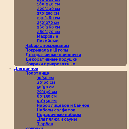
180*240 см
220*240 см
230*250 см
240*260 см
250*270 см
260*260 см
260*270 см
Махровые
Пикейные
Набор с покрывалом
Покрывала и Шторы
Декоративные наволочки
Декоративные подушки
Коврики прикроватные
Для ванной
Полотенца
30*50 см
40*60 см
50*90 см
70*140 см
80*150 см
90*150 см
Набор лицевое и банное
Наборы салфеток
Подарочные наборы
Для пляжа и сауны
Тюрбан
Коврики