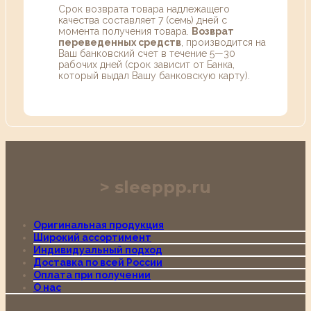
Срок возврата товара надлежащего
качества составляет 7 (семь) дней с
момента получения товара.
Возврат
переведенных средств
, производится на
Ваш банковский счет в течение 5—30
рабочих дней (срок зависит от Банка,
который выдал Вашу банковскую карту).
sleeppp.ru
Оригинальная продукция
Широкий ассортимент
Индивидуальный подход
Доставка по всей России
Оплата при получении
О нас