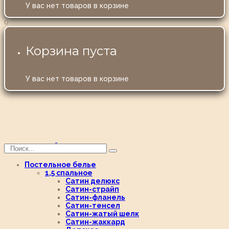
У вас нет товаров в корзине
0
Корзина пуста
У вас нет товаров в корзине
Постельное белье
1,5 спальное
Сатин делюкс
Сатин-страйп
Сатин-фланель
Сатин-тенсел
Сатин-жатый шелк
Сатин-жаккард