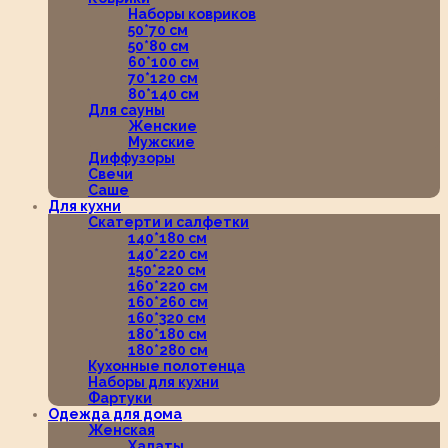
Наборы ковриков
50*70 см
50*80 см
60*100 см
70*120 см
80*140 см
Для сауны
Женские
Мужские
Диффузоры
Свечи
Саше
Для кухни
Скатерти и салфетки
140*180 см
140*220 см
150*220 см
160*220 см
160*260 см
160*320 см
180*180 см
180*280 см
Кухонные полотенца
Наборы для кухни
Фартуки
Одежда для дома
Женская
Халаты