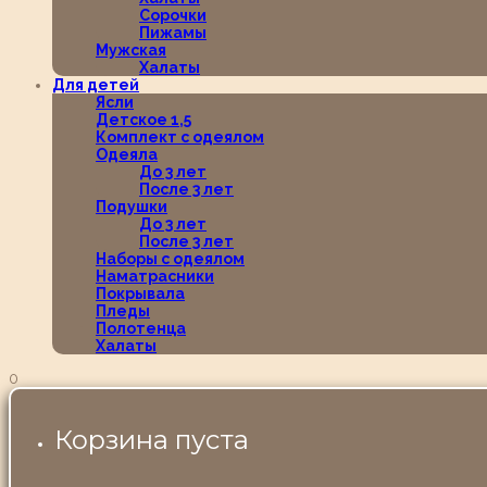
Сорочки
Пижамы
Мужская
Халаты
Для детей
Ясли
Детское 1,5
Комплект с одеялом
Одеяла
До 3 лет
После 3 лет
Подушки
До 3 лет
После 3 лет
Наборы с одеялом
Наматрасники
Покрывала
Пледы
Полотенца
Халаты
0
Корзина пуста