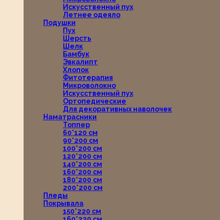
Искусственный пух
Летнее одеяло
Подушки
Пух
Шерсть
Шелк
Бамбук
Эвкалипт
Хлопок
Фитотерапия
Микроволокно
Искусственный пух
Ортопедические
Для декоративных наволочек
Наматрасники
Топпер
60*120 см
90*200 см
100*200 см
120*200 см
140*200 см
160*200 см
180*200 см
200*200 см
Пледы
Покрывала
150*220 см
160*220 см