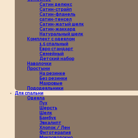
Сатин делюкс
Сатин-страйп
Сатин-фланель
сатин-тенсел
Сатин-жатый шелк
Сатин-жаккард
Натуральный шелк
Комплект с одеялом
1,5 спальный
Евро стандарт
Семейный
Детский набор
Наволочки
Простыни
На резинке
Без резинки
Махровые
Пододеяльники
Для спальни
Одеяла
Пух
Шерсть
Шелк
Бамбук
Эвкалипт
Хлопок / Лен
Фитотерапия
Микроволокно