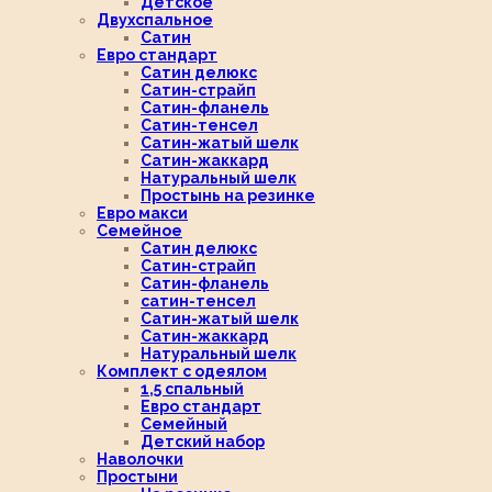
Детское
Двухспальное
Сатин
Евро стандарт
Сатин делюкс
Сатин-страйп
Сатин-фланель
Сатин-тенсел
Сатин-жатый шелк
Сатин-жаккард
Натуральный шелк
Простынь на резинке
Евро макси
Семейное
Сатин делюкс
Сатин-страйп
Сатин-фланель
сатин-тенсел
Сатин-жатый шелк
Сатин-жаккард
Натуральный шелк
Комплект с одеялом
1,5 спальный
Евро стандарт
Семейный
Детский набор
Наволочки
Простыни