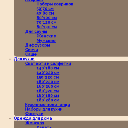
Наборы ковриков
50*70 см
50*80 см
60*100 см
70*120 см
80*140 см
Для сауны
Женские
Мужские
Диффузоры
Свечи
Саше
Для кухни
Скатерти и салфетки
140*180 см
140*220 см
150*220 см
160*220 см
160*260 см
160*320 см
180*180 см
180*280 см
Кухонные полотенца
Наборы для кухни
Фартуки
Одежда для дома
Женская
Халаты