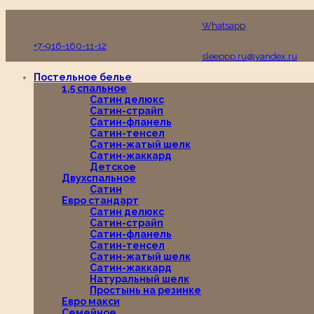
Пн-Вс с 10:00 до 19:00
Whatsapp
+7-916-160-11-12
sleeppp.ru@yandex.ru
Постельное белье
1,5 спальное
Сатин делюкс
Сатин-страйп
Сатин-фланель
Сатин-тенсел
Сатин-жатый шелк
Сатин-жаккард
Детское
Двухспальное
Сатин
Евро стандарт
Сатин делюкс
Сатин-страйп
Сатин-фланель
Сатин-тенсел
Сатин-жатый шелк
Сатин-жаккард
Натуральный шелк
Простынь на резинке
Евро макси
Семейное