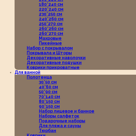
180*240 см
220*240 см
230*250 см
240*260 см
250*270 см
260*260 см
260*270 см
Махровые
Пикейные
Набор с покрывалом
Покрывала и Шторы
Декоративные наволочки
Декоративные подушки
Коврики прикроватные
Для ванной
Полотенца
30*50 см
40*60 см
50*90 см
70*140 см
80*150 см
90*150 см
Набор лицевое и банное
Наборы салфеток
Подарочные наборы
Для пляжа и сауны
Тюрбан
Коврики