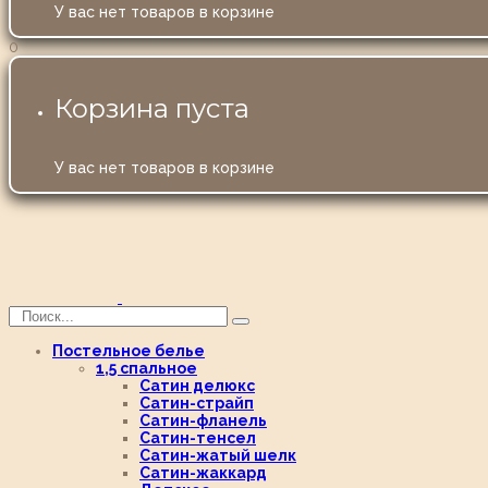
У вас нет товаров в корзине
0
Корзина пуста
У вас нет товаров в корзине
Постельное белье
1,5 спальное
Сатин делюкс
Сатин-страйп
Сатин-фланель
Сатин-тенсел
Сатин-жатый шелк
Сатин-жаккард