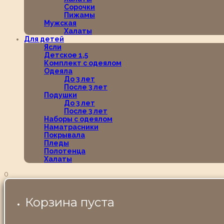
Сорочки
Пижамы
Мужская
Халаты
Для детей
Ясли
Детское 1,5
Комплект с одеялом
Одеяла
До 3 лет
После 3 лет
Подушки
До 3 лет
После 3 лет
Наборы с одеялом
Наматрасники
Покрывала
Пледы
Полотенца
Халаты
0
Корзина пуста