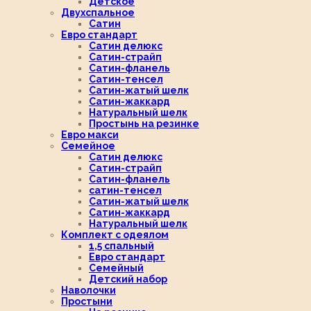
Детское
Двухспальное
Сатин
Евро стандарт
Сатин делюкс
Сатин-страйп
Сатин-фланель
Сатин-тенсел
Сатин-жатый шелк
Сатин-жаккард
Натуральный шелк
Простынь на резинке
Евро макси
Семейное
Сатин делюкс
Сатин-страйп
Сатин-фланель
сатин-тенсел
Сатин-жатый шелк
Сатин-жаккард
Натуральный шелк
Комплект с одеялом
1,5 спальный
Евро стандарт
Семейный
Детский набор
Наволочки
Простыни