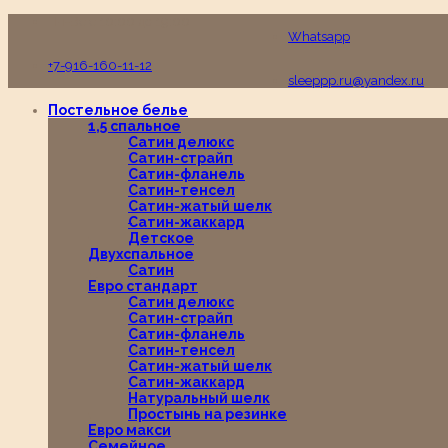
Пн-Вс с 10:00 до 19:00
Whatsapp
+7-916-160-11-12
sleeppp.ru@yandex.ru
Постельное белье
1,5 спальное
Сатин делюкс
Сатин-страйп
Сатин-фланель
Сатин-тенсел
Сатин-жатый шелк
Сатин-жаккард
Детское
Двухспальное
Сатин
Евро стандарт
Сатин делюкс
Сатин-страйп
Сатин-фланель
Сатин-тенсел
Сатин-жатый шелк
Сатин-жаккард
Натуральный шелк
Простынь на резинке
Евро макси
Семейное