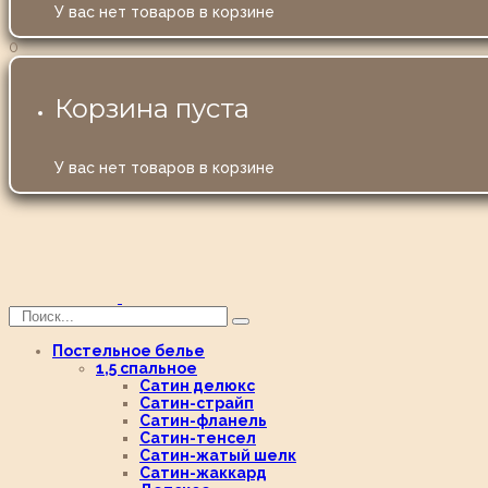
У вас нет товаров в корзине
0
Корзина пуста
У вас нет товаров в корзине
Постельное белье
1,5 спальное
Сатин делюкс
Сатин-страйп
Сатин-фланель
Сатин-тенсел
Сатин-жатый шелк
Сатин-жаккард