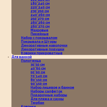
180*240 см
220*240 см
230*250 см
240*260 см
250*270 см
260*260 см
260*270 см
Махровые
Пикейные
Набор с покрывалом
Покрывала и Шторы
Декоративные наволочки
Декоративные подушки
Коврики прикроватные
Для ванной
Полотенца
30*50 см
40*60 см
50*90 см
70*140 см
80*150 см
90*150 см
Набор лицевое и банное
Наборы салфеток
Подарочные наборы
Для пляжа и сауны
Тюрбан
Коврики