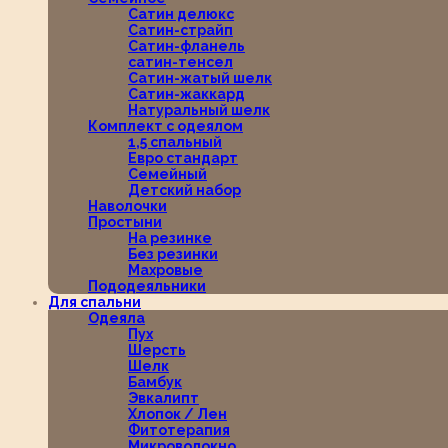
Сатин делюкс
Сатин-страйп
Сатин-фланель
сатин-тенсел
Сатин-жатый шелк
Сатин-жаккард
Натуральный шелк
Комплект с одеялом
1,5 спальный
Евро стандарт
Семейный
Детский набор
Наволочки
Простыни
На резинке
Без резинки
Махровые
Пододеяльники
Для спальни
Одеяла
Пух
Шерсть
Шелк
Бамбук
Эвкалипт
Хлопок / Лен
Фитотерапия
Микроволокно