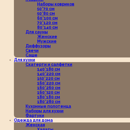
Наборы ковриков
50*70 см
50*80 см
60*100 см
70*120 см
80*140 см
Для сауны
Женские
Мужские
Диффузоры
Свечи
Саше
Для кухни
Скатерти и салфетки
140*180 см
140*220 см
150*220 см
160*220 см
160*260 см
160*320 см
180*180 см
180*280 см
Кухонные полотенца
Наборы для кухни
Фартуки
Одежда для дома
Женская
Халаты