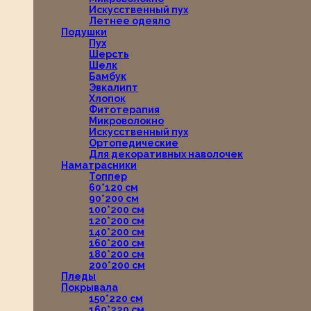
Искусственный пух
Летнее одеяло
Подушки
Пух
Шерсть
Шелк
Бамбук
Эвкалипт
Хлопок
Фитотерапия
Микроволокно
Искусственный пух
Ортопедические
Для декоративных наволочек
Наматрасники
Топпер
60*120 см
90*200 см
100*200 см
120*200 см
140*200 см
160*200 см
180*200 см
200*200 см
Пледы
Покрывала
150*220 см
160*220 см