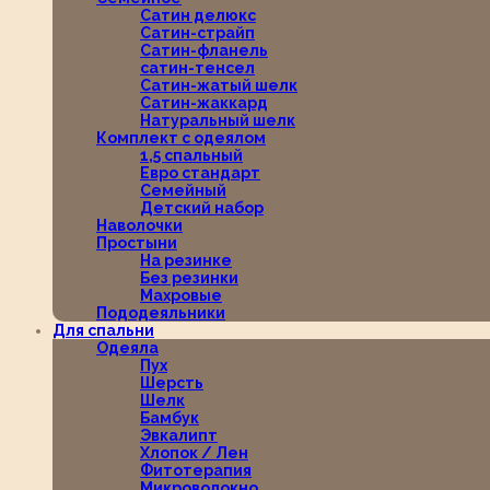
Сатин делюкс
Сатин-страйп
Сатин-фланель
сатин-тенсел
Сатин-жатый шелк
Сатин-жаккард
Натуральный шелк
Комплект с одеялом
1,5 спальный
Евро стандарт
Семейный
Детский набор
Наволочки
Простыни
На резинке
Без резинки
Махровые
Пододеяльники
Для спальни
Одеяла
Пух
Шерсть
Шелк
Бамбук
Эвкалипт
Хлопок / Лен
Фитотерапия
Микроволокно