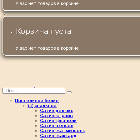
У вас нет товаров в корзине
0
Корзина пуста
У вас нет товаров в корзине
Постельное белье
1,5 спальное
Сатин делюкс
Сатин-страйп
Сатин-фланель
Сатин-тенсел
Сатин-жатый шелк
Сатин-жаккард