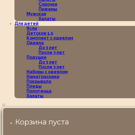
Сорочки
Пижамы
Мужская
Халаты
Для детей
Ясли
Детское 1,5
Комплект с одеялом
Одеяла
До 3 лет
После 3 лет
Подушки
До 3 лет
После 3 лет
Наборы с одеялом
Наматрасники
Покрывала
Пледы
Полотенца
Халаты
0
Корзина пуста