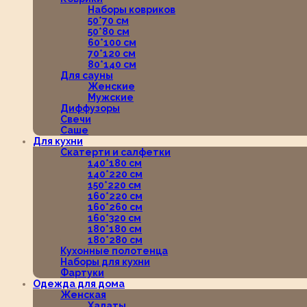
Наборы ковриков
50*70 см
50*80 см
60*100 см
70*120 см
80*140 см
Для сауны
Женские
Мужские
Диффузоры
Свечи
Саше
Для кухни
Скатерти и салфетки
140*180 см
140*220 см
150*220 см
160*220 см
160*260 см
160*320 см
180*180 см
180*280 см
Кухонные полотенца
Наборы для кухни
Фартуки
Одежда для дома
Женская
Халаты