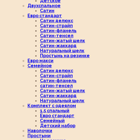
Детское
Двухспальное
Сатин
Евро стандарт
Сатин делюкс
Сатин-страйп
Сатин-фланель
Сатин-тенсел
Сатин-жатый шелк
Сатин-жаккард
Натуральный шелк
Простынь на резинке
Евро макси
Семейное
Сатин делюкс
Сатин-страйп
Сатин-фланель
сатин-тенсел
Сатин-жатый шелк
Сатин-жаккард
Натуральный шелк
Комплект с одеялом
1,5 спальный
Евро стандарт
Семейный
Детский набор
Наволочки
Простыни