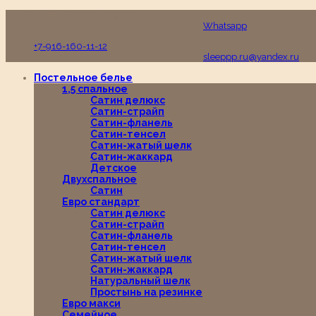
Пн-Вс с 10:00 до 19:00
Whatsapp
+7-916-160-11-12
sleeppp.ru@yandex.ru
Постельное белье
1,5 спальное
Сатин делюкс
Сатин-страйп
Сатин-фланель
Сатин-тенсел
Сатин-жатый шелк
Сатин-жаккард
Детское
Двухспальное
Сатин
Евро стандарт
Сатин делюкс
Сатин-страйп
Сатин-фланель
Сатин-тенсел
Сатин-жатый шелк
Сатин-жаккард
Натуральный шелк
Простынь на резинке
Евро макси
Семейное