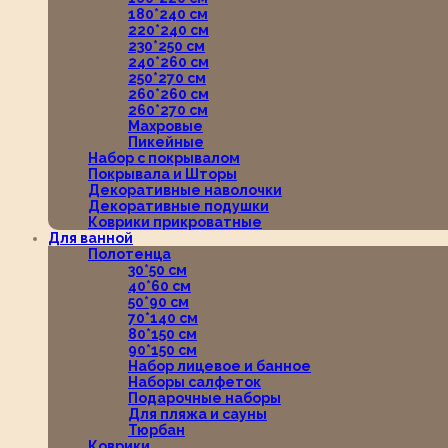
180*240 см
220*240 см
230*250 см
240*260 см
250*270 см
260*260 см
260*270 см
Махровые
Пикейные
Набор с покрывалом
Покрывала и Шторы
Декоративные наволочки
Декоративные подушки
Коврики прикроватные
Для ванной
Полотенца
30*50 см
40*60 см
50*90 см
70*140 см
80*150 см
90*150 см
Набор лицевое и банное
Наборы салфеток
Подарочные наборы
Для пляжа и сауны
Тюрбан
Коврики