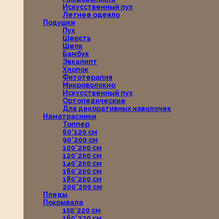
Искусственный пух
Летнее одеяло
Подушки
Пух
Шерсть
Шелк
Бамбук
Эвкалипт
Хлопок
Фитотерапия
Микроволокно
Искусственный пух
Ортопедические
Для декоративных наволочек
Наматрасники
Топпер
60*120 см
90*200 см
100*200 см
120*200 см
140*200 см
160*200 см
180*200 см
200*200 см
Пледы
Покрывала
150*220 см
160*220 см