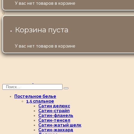
У вас нет товаров в корзине
0
Корзина пуста
У вас нет товаров в корзине
Постельное белье
1,5 спальное
Сатин делюкс
Сатин-страйп
Сатин-фланель
Сатин-тенсел
Сатин-жатый шелк
Сатин-жаккард