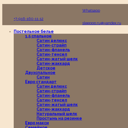
Пн-Вс с 10:00 до 19:00
Whatsapp
+7-916-160-11-12
sleeppp.ru@yandex.ru
Постельное белье
1,5 спальное
Сатин делюкс
Сатин-страйп
Сатин-фланель
Сатин-тенсел
Сатин-жатый шелк
Сатин-жаккард
Детское
Двухспальное
Сатин
Евро стандарт
Сатин делюкс
Сатин-страйп
Сатин-фланель
Сатин-тенсел
Сатин-жатый шелк
Сатин-жаккард
Натуральный шелк
Простынь на резинке
Евро макси
Семейное