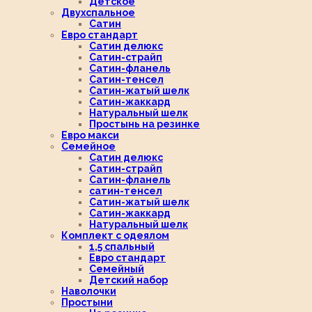
Детское
Двухспальное
Сатин
Евро стандарт
Сатин делюкс
Сатин-страйп
Сатин-фланель
Сатин-тенсел
Сатин-жатый шелк
Сатин-жаккард
Натуральный шелк
Простынь на резинке
Евро макси
Семейное
Сатин делюкс
Сатин-страйп
Сатин-фланель
сатин-тенсел
Сатин-жатый шелк
Сатин-жаккард
Натуральный шелк
Комплект с одеялом
1,5 спальный
Евро стандарт
Семейный
Детский набор
Наволочки
Простыни