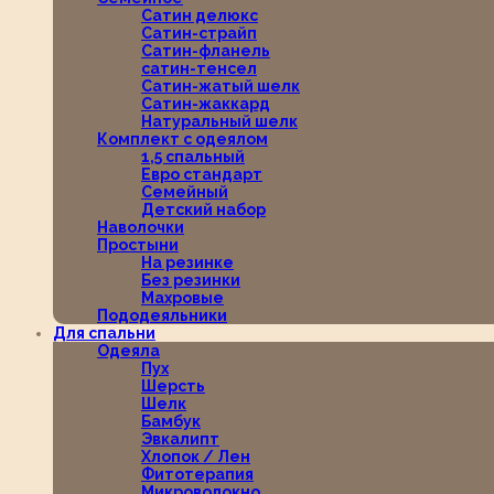
Сатин делюкс
Сатин-страйп
Сатин-фланель
сатин-тенсел
Сатин-жатый шелк
Сатин-жаккард
Натуральный шелк
Комплект с одеялом
1,5 спальный
Евро стандарт
Семейный
Детский набор
Наволочки
Простыни
На резинке
Без резинки
Махровые
Пододеяльники
Для спальни
Одеяла
Пух
Шерсть
Шелк
Бамбук
Эвкалипт
Хлопок / Лен
Фитотерапия
Микроволокно