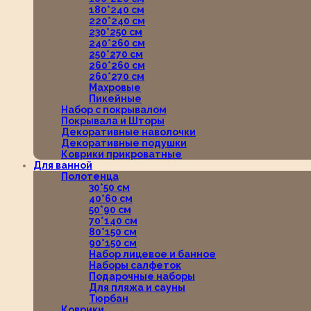
180*240 см
220*240 см
230*250 см
240*260 см
250*270 см
260*260 см
260*270 см
Махровые
Пикейные
Набор с покрывалом
Покрывала и Шторы
Декоративные наволочки
Декоративные подушки
Коврики прикроватные
Для ванной
Полотенца
30*50 см
40*60 см
50*90 см
70*140 см
80*150 см
90*150 см
Набор лицевое и банное
Наборы салфеток
Подарочные наборы
Для пляжа и сауны
Тюрбан
Коврики