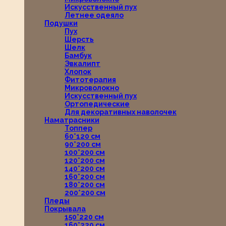
Искусственный пух
Летнее одеяло
Подушки
Пух
Шерсть
Шелк
Бамбук
Эвкалипт
Хлопок
Фитотерапия
Микроволокно
Искусственный пух
Ортопедические
Для декоративных наволочек
Наматрасники
Топпер
60*120 см
90*200 см
100*200 см
120*200 см
140*200 см
160*200 см
180*200 см
200*200 см
Пледы
Покрывала
150*220 см
160*220 см