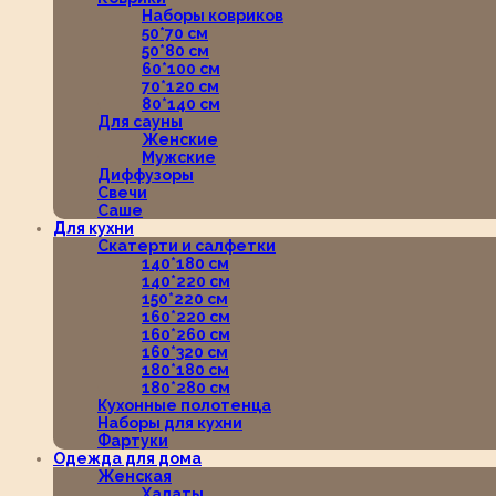
Наборы ковриков
50*70 см
50*80 см
60*100 см
70*120 см
80*140 см
Для сауны
Женские
Мужские
Диффузоры
Свечи
Саше
Для кухни
Скатерти и салфетки
140*180 см
140*220 см
150*220 см
160*220 см
160*260 см
160*320 см
180*180 см
180*280 см
Кухонные полотенца
Наборы для кухни
Фартуки
Одежда для дома
Женская
Халаты