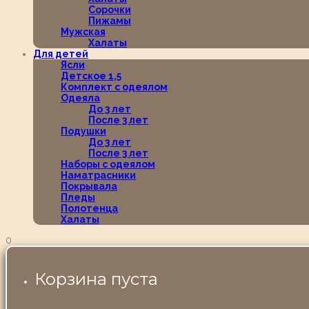
Сорочки
Пижамы
Мужская
Халаты
Для детей
Ясли
Детское 1,5
Комплект с одеялом
Одеяла
До 3 лет
После 3 лет
Подушки
До 3 лет
После 3 лет
Наборы с одеялом
Наматрасники
Покрывала
Пледы
Полотенца
Халаты
0
Корзина пуста