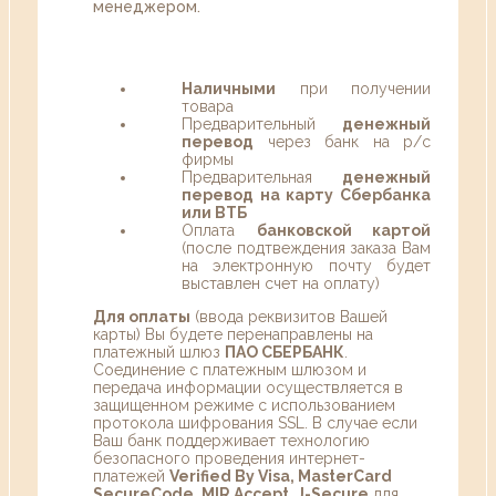
менеджером.
Наличными
при получении
товара
Предварительный
денежный
перевод
через банк на р/с
фирмы
Предварительная
денежный
перевод на карту Сбербанка
или ВТБ
Оплата
банковской картой
(после подтвеждения заказа Вам
на электронную почту будет
выставлен счет на оплату)
Для оплаты
(ввода реквизитов Вашей
карты) Вы будете перенаправлены на
платежный шлюз
ПАО СБЕРБАНК
.
Соединение с платежным шлюзом и
передача информации осуществляется в
защищенном режиме с использованием
протокола шифрования SSL. В случае если
Ваш банк поддерживает технологию
безопасного проведения интернет-
платежей
Verified By Visa, MasterCard
SecureCode, MIR Accept, J-Secure
для