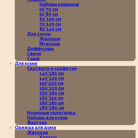
Наборы ковриков
50*70 см
50*80 см
60*100 см
70*120 см
80*140 см
Для сауны
Женские
Мужские
Диффузоры
Свечи
Саше
Для кухни
Скатерти и салфетки
140*180 см
140*220 см
150*220 см
160*220 см
160*260 см
160*320 см
180*180 см
180*280 см
Кухонные полотенца
Наборы для кухни
Фартуки
Одежда для дома
Женская
Халаты