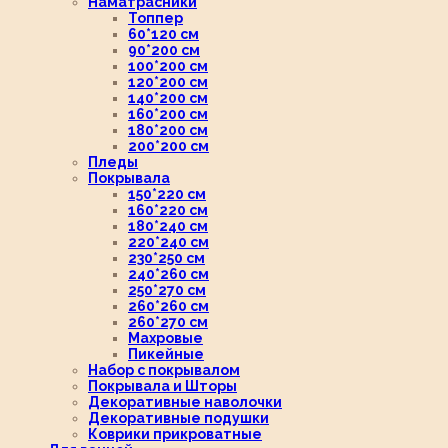
Наматрасники
Топпер
60*120 см
90*200 см
100*200 см
120*200 см
140*200 см
160*200 см
180*200 см
200*200 см
Пледы
Покрывала
150*220 см
160*220 см
180*240 см
220*240 см
230*250 см
240*260 см
250*270 см
260*260 см
260*270 см
Махровые
Пикейные
Набор с покрывалом
Покрывала и Шторы
Декоративные наволочки
Декоративные подушки
Коврики прикроватные