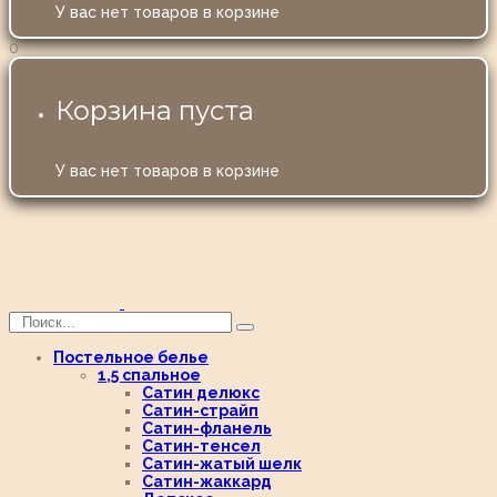
У вас нет товаров в корзине
0
Корзина пуста
У вас нет товаров в корзине
Постельное белье
1,5 спальное
Сатин делюкс
Сатин-страйп
Сатин-фланель
Сатин-тенсел
Сатин-жатый шелк
Сатин-жаккард