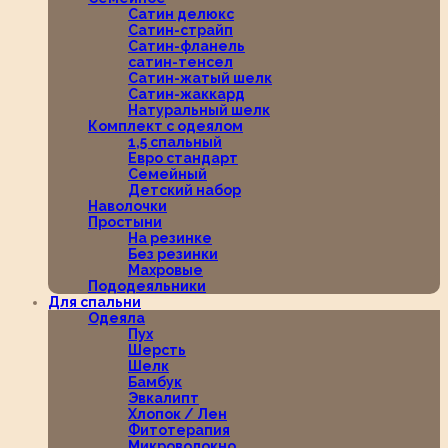
Сатин делюкс
Сатин-страйп
Сатин-фланель
сатин-тенсел
Сатин-жатый шелк
Сатин-жаккард
Натуральный шелк
Комплект с одеялом
1,5 спальный
Евро стандарт
Семейный
Детский набор
Наволочки
Простыни
На резинке
Без резинки
Махровые
Пододеяльники
Для спальни
Одеяла
Пух
Шерсть
Шелк
Бамбук
Эвкалипт
Хлопок / Лен
Фитотерапия
Микроволокно