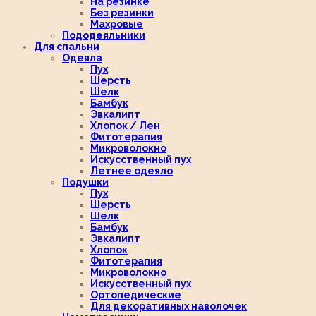
На резинке
Без резинки
Махровые
Пододеяльники
Для спальни
Одеяла
Пух
Шерсть
Шелк
Бамбук
Эвкалипт
Хлопок / Лен
Фитотерапия
Микроволокно
Искусственный пух
Летнее одеяло
Подушки
Пух
Шерсть
Шелк
Бамбук
Эвкалипт
Хлопок
Фитотерапия
Микроволокно
Искусственный пух
Ортопедические
Для декоративных наволочек