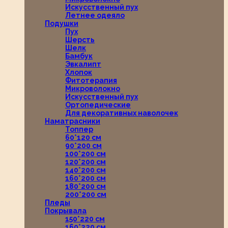
Искусственный пух
Летнее одеяло
Подушки
Пух
Шерсть
Шелк
Бамбук
Эвкалипт
Хлопок
Фитотерапия
Микроволокно
Искусственный пух
Ортопедические
Для декоративных наволочек
Наматрасники
Топпер
60*120 см
90*200 см
100*200 см
120*200 см
140*200 см
160*200 см
180*200 см
200*200 см
Пледы
Покрывала
150*220 см
160*220 см