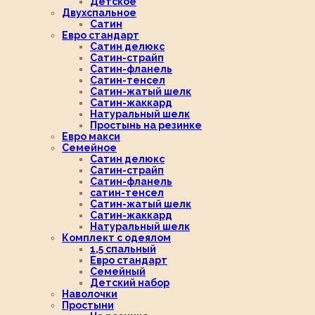
Детское
Двухспальное
Сатин
Евро стандарт
Сатин делюкс
Сатин-страйп
Сатин-фланель
Сатин-тенсел
Сатин-жатый шелк
Сатин-жаккард
Натуральный шелк
Простынь на резинке
Евро макси
Семейное
Сатин делюкс
Сатин-страйп
Сатин-фланель
сатин-тенсел
Сатин-жатый шелк
Сатин-жаккард
Натуральный шелк
Комплект с одеялом
1,5 спальный
Евро стандарт
Семейный
Детский набор
Наволочки
Простыни