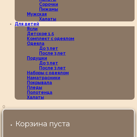
Сорочки
Пижамы
Мужская
Халаты
Для детей
Ясли
Детское 1,5
Комплект с одеялом
Одеяла
До 3 лет
После 3 лет
Подушки
До 3 лет
После 3 лет
Наборы с одеялом
Наматрасники
Покрывала
Пледы
Полотенца
Халаты
0
Корзина пуста