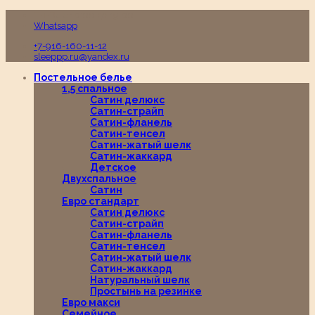
Пн-Вс с 10:00 до 19:00
Whatsapp
+7-916-160-11-12
sleeppp.ru@yandex.ru
Постельное белье
1,5 спальное
Сатин делюкс
Сатин-страйп
Сатин-фланель
Сатин-тенсел
Сатин-жатый шелк
Сатин-жаккард
Детское
Двухспальное
Сатин
Евро стандарт
Сатин делюкс
Сатин-страйп
Сатин-фланель
Сатин-тенсел
Сатин-жатый шелк
Сатин-жаккард
Натуральный шелк
Простынь на резинке
Евро макси
Семейное