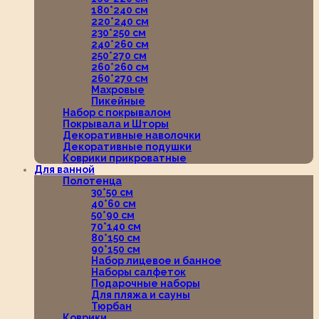
180*240 см
220*240 см
230*250 см
240*260 см
250*270 см
260*260 см
260*270 см
Махровые
Пикейные
Набор с покрывалом
Покрывала и Шторы
Декоративные наволочки
Декоративные подушки
Коврики прикроватные
Для ванной
Полотенца
30*50 см
40*60 см
50*90 см
70*140 см
80*150 см
90*150 см
Набор лицевое и банное
Наборы салфеток
Подарочные наборы
Для пляжа и сауны
Тюрбан
Коврики