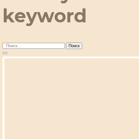
keyword
Поиск