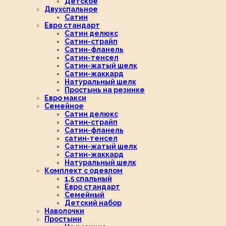
Детское
Двухспальное
Сатин
Евро стандарт
Сатин делюкс
Сатин-страйп
Сатин-фланель
Сатин-тенсел
Сатин-жатый шелк
Сатин-жаккард
Натуральный шелк
Простынь на резинке
Евро макси
Семейное
Сатин делюкс
Сатин-страйп
Сатин-фланель
сатин-тенсел
Сатин-жатый шелк
Сатин-жаккард
Натуральный шелк
Комплект с одеялом
1,5 спальный
Евро стандарт
Семейный
Детский набор
Наволочки
Простыни