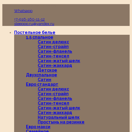
Пн-Вс с 10:00 до 19:00
Whatsapp
+7-916-160-11-12
sleeppp.ru@yandex.ru
Постельное белье
1,5 спальное
Сатин делюкс
Сатин-страйп
Сатин-фланель
Сатин-тенсел
Сатин-жатый шелк
Сатин-жаккард
Детское
Двухспальное
Сатин
Евро стандарт
Сатин делюкс
Сатин-страйп
Сатин-фланель
Сатин-тенсел
Сатин-жатый шелк
Сатин-жаккард
Натуральный шелк
Простынь на резинке
Евро макси
Семейное