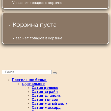
У вас нет товаров в корзине
0
Корзина пуста
У вас нет товаров в корзине
Постельное белье
1,5 спальное
Сатин делюкс
Сатин-страйп
Сатин-фланель
Сатин-тенсел
Сатин-жатый шелк
Сатин-жаккард