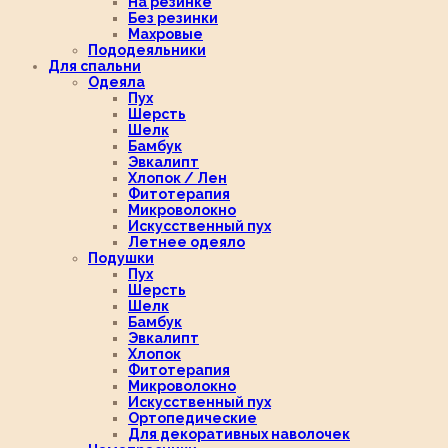
На резинке
Без резинки
Махровые
Пододеяльники
Для спальни
Одеяла
Пух
Шерсть
Шелк
Бамбук
Эвкалипт
Хлопок / Лен
Фитотерапия
Микроволокно
Искусственный пух
Летнее одеяло
Подушки
Пух
Шерсть
Шелк
Бамбук
Эвкалипт
Хлопок
Фитотерапия
Микроволокно
Искусственный пух
Ортопедические
Для декоративных наволочек