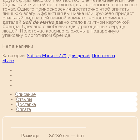
других фирм высокой плотностью, очень нежные и мягкие.
Сделаны из чистейшего хлопка, выполненные в пастельных
тонах. Одного прикосновения достаточно чтоб впитать
лишнюю влагу. Эффектная вышивка или кружево придаст
стильный вид вашей ванной комнате, неповторимость
деталей
Sofi de Marko
давно стало визитной карточкой
бренда. Сделано с любовью для драгоценных сердцу
людей. Полотенца красиво сложены в подарочную
упаковку с логотипом бренда.
Нет в наличии
Категории:
Sofi de Marko - 2/5
,
Для детей
,
Полотенца
Share
Описание
Отзывы
Доставка
Оплата
Размер
80*80 см. — 1шт.