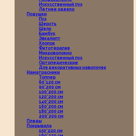
Искусственный пух
Летнее одеяло
Подушки
Пух
Шерсть
Шелк
Бамбук
Эвкалипт
Хлопок
Фитотерапия
Микроволокно
Искусственный пух
Ортопедические
Для декоративных наволочек
Наматрасники
Топпер
60*120 см
90*200 см
100*200 см
120*200 см
140*200 см
160*200 см
180*200 см
200*200 см
Пледы
Покрывала
150*220 см
160*220 см