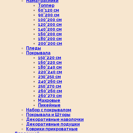
Наматрасники
Топпер
60*120 см
90*200 см
100*200 см
120*200 см
140*200 см
160*200 см
180*200 см
200*200 см
Пледы
Покрывала
150*220 см
160*220 см
180*240 см
220*240 см
230*250 см
240*260 см
250*270 см
260*260 см
260*270 см
Махровые
Пикейные
Набор с покрывалом
Покрывала и Шторы
Декоративные наволочки
Декоративные подушки
Коврики прикроватные