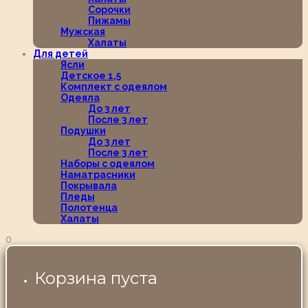
Сорочки
Пижамы
Мужская
Халаты
Для детей
Ясли
Детское 1,5
Комплект с одеялом
Одеяла
До 3 лет
После 3 лет
Подушки
До 3 лет
После 3 лет
Наборы с одеялом
Наматрасники
Покрывала
Пледы
Полотенца
Халаты
0
Корзина пуста