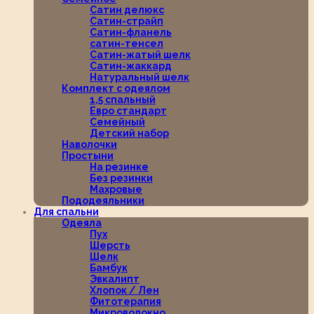
Сатин делюкс
Сатин-страйп
Сатин-фланель
сатин-тенсел
Сатин-жатый шелк
Сатин-жаккард
Натуральный шелк
Комплект с одеялом
1,5 спальный
Евро стандарт
Семейный
Детский набор
Наволочки
Простыни
На резинке
Без резинки
Махровые
Пододеяльники
Для спальни
Одеяла
Пух
Шерсть
Шелк
Бамбук
Эвкалипт
Хлопок / Лен
Фитотерапия
Микроволокно