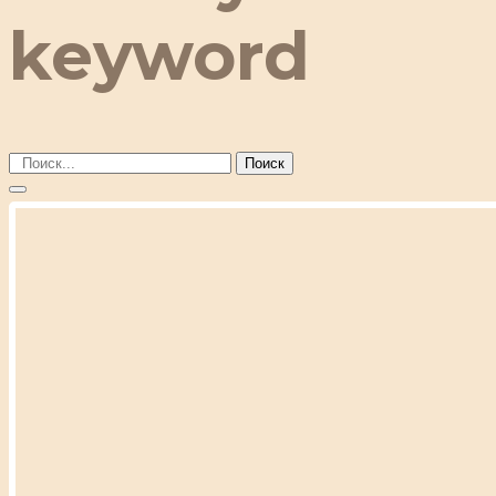
keyword
Поиск