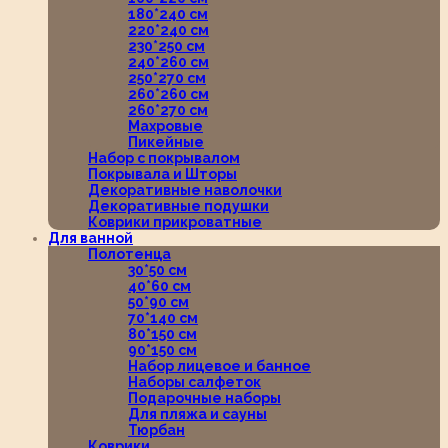
180*240 см
220*240 см
230*250 см
240*260 см
250*270 см
260*260 см
260*270 см
Махровые
Пикейные
Набор с покрывалом
Покрывала и Шторы
Декоративные наволочки
Декоративные подушки
Коврики прикроватные
Для ванной
Полотенца
30*50 см
40*60 см
50*90 см
70*140 см
80*150 см
90*150 см
Набор лицевое и банное
Наборы салфеток
Подарочные наборы
Для пляжа и сауны
Тюрбан
Коврики