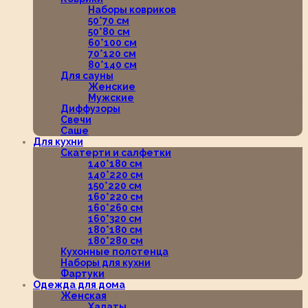
Наборы ковриков
50*70 см
50*80 см
60*100 см
70*120 см
80*140 см
Для сауны
Женские
Мужские
Диффузоры
Свечи
Саше
Для кухни
Скатерти и салфетки
140*180 см
140*220 см
150*220 см
160*220 см
160*260 см
160*320 см
180*180 см
180*280 см
Кухонные полотенца
Наборы для кухни
Фартуки
Одежда для дома
Женская
Халаты