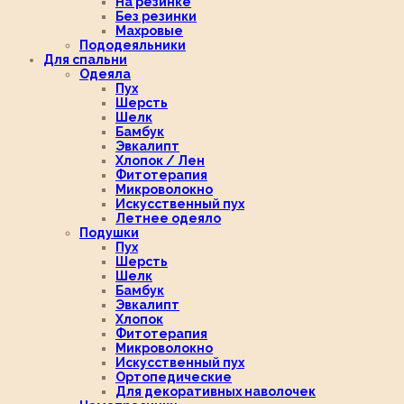
На резинке
Без резинки
Махровые
Пододеяльники
Для спальни
Одеяла
Пух
Шерсть
Шелк
Бамбук
Эвкалипт
Хлопок / Лен
Фитотерапия
Микроволокно
Искусственный пух
Летнее одеяло
Подушки
Пух
Шерсть
Шелк
Бамбук
Эвкалипт
Хлопок
Фитотерапия
Микроволокно
Искусственный пух
Ортопедические
Для декоративных наволочек