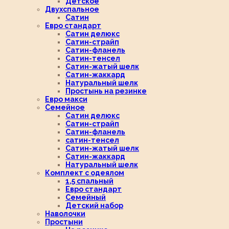
Детское
Двухспальное
Сатин
Евро стандарт
Сатин делюкс
Сатин-страйп
Сатин-фланель
Сатин-тенсел
Сатин-жатый шелк
Сатин-жаккард
Натуральный шелк
Простынь на резинке
Евро макси
Семейное
Сатин делюкс
Сатин-страйп
Сатин-фланель
сатин-тенсел
Сатин-жатый шелк
Сатин-жаккард
Натуральный шелк
Комплект с одеялом
1,5 спальный
Евро стандарт
Семейный
Детский набор
Наволочки
Простыни