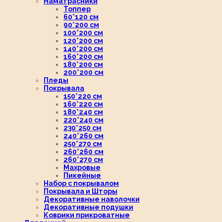
Наматрасники
Топпер
60*120 см
90*200 см
100*200 см
120*200 см
140*200 см
160*200 см
180*200 см
200*200 см
Пледы
Покрывала
150*220 см
160*220 см
180*240 см
220*240 см
230*250 см
240*260 см
250*270 см
260*260 см
260*270 см
Махровые
Пикейные
Набор с покрывалом
Покрывала и Шторы
Декоративные наволочки
Декоративные подушки
Коврики прикроватные