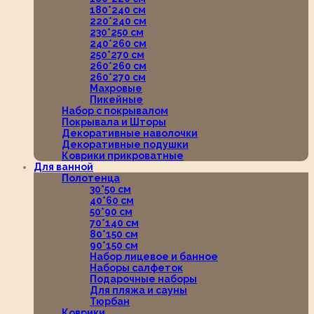
180*240 см
220*240 см
230*250 см
240*260 см
250*270 см
260*260 см
260*270 см
Махровые
Пикейные
Набор с покрывалом
Покрывала и Шторы
Декоративные наволочки
Декоративные подушки
Коврики прикроватные
Для ванной
Полотенца
30*50 см
40*60 см
50*90 см
70*140 см
80*150 см
90*150 см
Набор лицевое и банное
Наборы салфеток
Подарочные наборы
Для пляжа и сауны
Тюрбан
Коврики