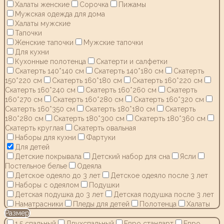
Халаты женские
Сорочка
Пижамы
Мужская одежда для дома
Халаты мужские
Тапочки
Женские тапочки
Мужские тапочки
Для кухни
Кухонные полотенца
Скатерти и салфетки
Скатерть 140*140 см
Скатерть 140*180 см
Скатерть
150*220 см
Скатерть 160*180 см
Скатерть 160*220 см
Скатерть 160*240 см
Скатерть 160*260 см
Скатерть
160*270 см
Скатерть 160*280 см
Скатерть 160*320 см
Скатерть 160*350 см
Скатерть 180*180 см
Скатерть
180*280 см
Скатерть 180*300 см
Скатерть 180*360 см
Скатерть круглая
Скатерть овальная
Наборы для кухни
Фартуки
Для детей
Детские покрывала
Детский набор для сна
Ясли
Постельное белье
Одеяла
Детское одеяло до 3 лет
Детское одеяло после 3 лет
Наборы с одеялом
Подушки
Детская подушка до 3 лет
Детская подушка после 3 лет
Наматрасники
Пледы для детей
Полотенца
Халаты
Размер
1,5 спальный
Двухспальный
Евро стандарт
Евро