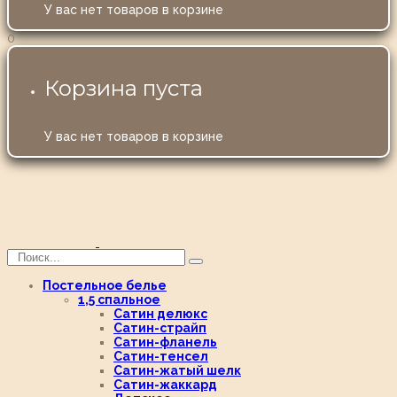
У вас нет товаров в корзине
0
Корзина пуста
У вас нет товаров в корзине
Постельное белье
1,5 спальное
Сатин делюкс
Сатин-страйп
Сатин-фланель
Сатин-тенсел
Сатин-жатый шелк
Сатин-жаккард