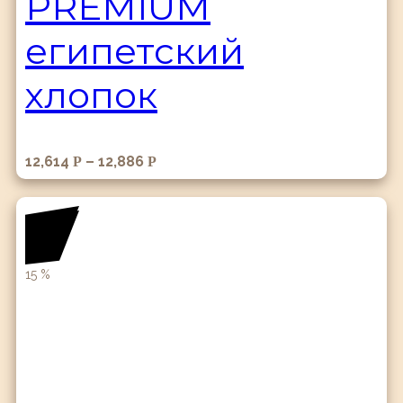
PREMIUM
египетский
хлопок
12,614
–
12,886
Р
Р
15
%