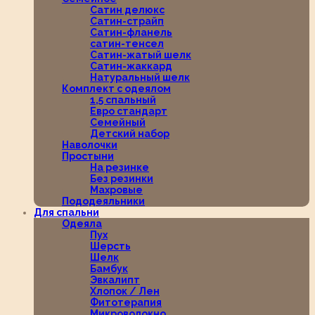
Сатин делюкс
Сатин-страйп
Сатин-фланель
сатин-тенсел
Сатин-жатый шелк
Сатин-жаккард
Натуральный шелк
Комплект с одеялом
1,5 спальный
Евро стандарт
Семейный
Детский набор
Наволочки
Простыни
На резинке
Без резинки
Махровые
Пододеяльники
Для спальни
Одеяла
Пух
Шерсть
Шелк
Бамбук
Эвкалипт
Хлопок / Лен
Фитотерапия
Микроволокно