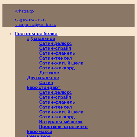
Пн-Вс с 10:00 до 19:00
Whatsapp
+7-916-160-11-12
sleeppp.ru@yandex.ru
Постельное белье
1,5 спальное
Сатин делюкс
Сатин-страйп
Сатин-фланель
Сатин-тенсел
Сатин-жатый шелк
Сатин-жаккард
Детское
Двухспальное
Сатин
Евро стандарт
Сатин делюкс
Сатин-страйп
Сатин-фланель
Сатин-тенсел
Сатин-жатый шелк
Сатин-жаккард
Натуральный шелк
Простынь на резинке
Евро макси
Семейное