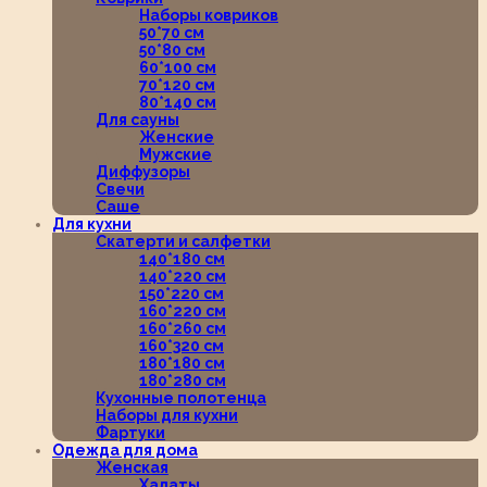
Наборы ковриков
50*70 см
50*80 см
60*100 см
70*120 см
80*140 см
Для сауны
Женские
Мужские
Диффузоры
Свечи
Саше
Для кухни
Скатерти и салфетки
140*180 см
140*220 см
150*220 см
160*220 см
160*260 см
160*320 см
180*180 см
180*280 см
Кухонные полотенца
Наборы для кухни
Фартуки
Одежда для дома
Женская
Халаты