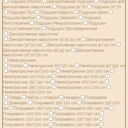
Подушки Хлопок
Декоративные подушки
Подушки для
декоративных наволочек
Подушки 50*70
Подушки 70*70
Подушки Пух
Подушки Шерсть
Подушки Шелк
Подушки Бамбук
Подушки Эвкалипт
Подушки
Фитотерапия
Подушки Микроволокно
Подушки
Искусственный пух
Подушки Ортопедические
Декоративные наволочки
Декоративные наволочки 15*15*45 см
Декоративные
наволочки 30*50 см
Декоративные наволочки 40*40 см
Декоративные наволочки 45*45 см
Декоративные
наволочки 20*20*50 см
Наматрасники
Топпер
Наматрасник 60*120 см
Наматрасник 90*190 см
Наматрасник 90*200 см
Наматрасник 100*200 см
Наматрасник 120*200 см
Наматрасник 140*200 см
Наматрасник 150*190 см
Наматрасник 160*200 см
Наматрасник 180*200 см
Наматрасник 200*200 см
Наматрасник 220*200 см
Пледы
Набор с пледом
Накидки
Покрывала
Дивандек
Покрывало 150*210 см
Покрывало 150*220
см
Покрывало 160*220 см
Покрывало 180*240 см
Покрывало 200*220 см
Покрывало 200*240 см
Покрывало 220*240 см
Покрывало 230*250 см
Покрывало 260*270 см
Покрывало 240*260 см