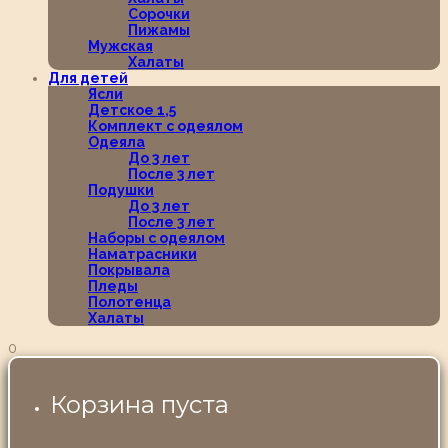
Сорочки
Пижамы
Мужская
Халаты
Для детей
Ясли
Детское 1,5
Комплект с одеялом
Одеяла
До 3 лет
После 3 лет
Подушки
До 3 лет
После 3 лет
Наборы с одеялом
Наматрасники
Покрывала
Пледы
Полотенца
Халаты
0
Корзина пуста