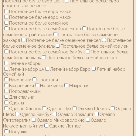
Постельное белье евро шелк
Постельное белье евро
простынь на резинке
Постельное белье евро макси
Постельное белье евро макси
Постельное белье семейное
Постельное белье семейное сатин
Постельное белье
семейное страйп-сатин
Постельное белье семейное
жаккард
Постельное белье семейное тенсел
Постельное
белье семейное фланель
Постельное белье семейное лен
Постельное белье семейное бамбук
Постельное белье
семейное перкаль
Постельное белье семейное шелк
Летние наборы
Летний набор 1,5
Летний набор Евро
Летний набор
Семейный
Наволочки
Простыни
Без резинки
На резинке
Махровая
Пододеяльники
Для спальни
Одеяла
Одеяло Хлопок
Одеяло Пух
Одеяло Шерсть
Одеяло
Шелк
Одеяло Бамбук
Одеяло Эвкалипт
Одеяло
Фитотерапия
Одеяло Микроволокно
Одеяло
Искусственный пух
Одеяло Летнее
Подушки