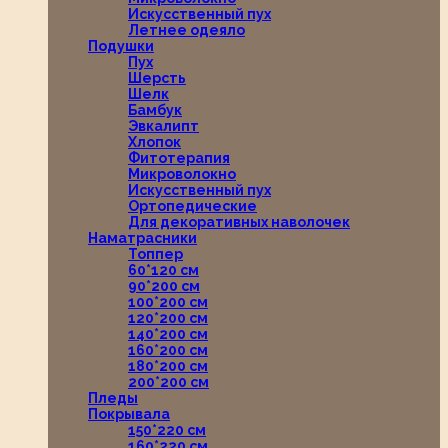
Искусственный пух
Летнее одеяло
Подушки
Пух
Шерсть
Шелк
Бамбук
Эвкалипт
Хлопок
Фитотерапия
Микроволокно
Искусственный пух
Ортопедические
Для декоративных наволочек
Наматрасники
Топпер
60*120 см
90*200 см
100*200 см
120*200 см
140*200 см
160*200 см
180*200 см
200*200 см
Пледы
Покрывала
150*220 см
160*220 см