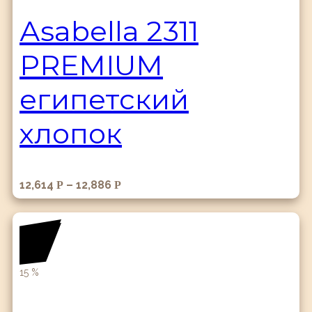
Аsabella 2311
PREMIUM
египетский
хлопок
12,614
–
12,886
Р
Р
15
%