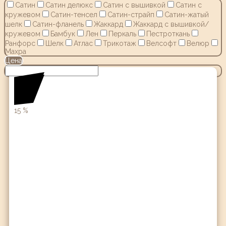
Сатин
Сатин делюкс
Сатин с вышивкой
Сатин с
кружевом
Сатин-тенсел
Сатин-страйп
Сатин-жатый
шелк
Сатин-фланель
Жаккард
Жаккард с вышивкой/
кружевом
Бамбук
Лен
Перкаль
Пестроткань
Ранфорс
Шелк
Атлас
Трикотаж
Велсофт
Велюр
Махра
Цена
15
%