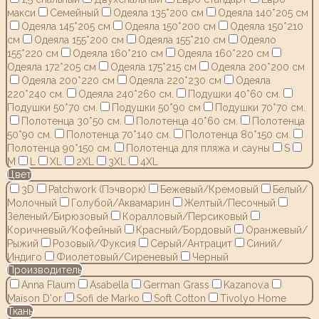
макси
Семейный
Одеяла 135*200 см
Одеяла 140*205 см
Одеяла 145*205 см
Одеяла 150*200 см
Одеяла 150*210
см
Одеяла 155*200 см
Одеяла 155*210 см
Одеяло
155*220 см
Одеяла 160*210 см
Одеяла 160*220 см
Одеяла 172*205 см
Одеяла 175*215 см
Одеяла 200*200 см
Одеяла 200*220 см
Одеяла 220*230 см
Одеяла
220*240 см.
Одеяла 240*260 см.
Подушки 40*60 см.
Подушки 50*70 см.
Подушки 50*90 см
Подушки 70*70 см.
Полотенца 30*50 см.
Полотенца 40*60 см.
Полотенца
50*90 см.
Полотенца 70*140 см.
Полотенца 80*150 см.
Полотенца 90*150 см.
Полотенца для пляжа и сауны
S
M
L
XL
2XL
3XL
4XL
Цвет
3D
Patchwork (Пэчворк)
Бежевый/Кремовый
Белый/
Молочный
Голубой/Аквамарин
Желтый/Песочный
Зеленый/Бирюзовый
Коралловый/Персиковый
Коричневый/Кофейный
Красный/Бордовый
Оранжевый/
Рыжий
Розовый/Фуксия
Серый/Антрацит
Синий/
Индиго
Фиолетовый/Сиреневый
Черный
Производитель
Anna Flaum
Asabella
German Grass
Kazanov.a
Maison D'or
Sofi de Marko
Soft Cotton
Tivolyo Home
Ткань