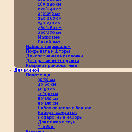
180*240 см
220*240 см
230*250 см
240*260 см
250*270 см
260*260 см
260*270 см
Махровые
Пикейные
Набор с покрывалом
Покрывала и Шторы
Декоративные наволочки
Декоративные подушки
Коврики прикроватные
Для ванной
Полотенца
30*50 см
40*60 см
50*90 см
70*140 см
80*150 см
90*150 см
Набор лицевое и банное
Наборы салфеток
Подарочные наборы
Для пляжа и сауны
Тюрбан
Коврики