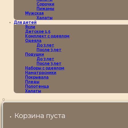
Сорочки
Пижамы
Мужская
Халаты
Для детей
Ясли
Детское 1,5
Комплект с одеялом
Одеяла
До 3 лет
После 3 лет
Подушки
До 3 лет
После 3 лет
Наборы с одеялом
Наматрасники
Покрывала
Пледы
Полотенца
Халаты
0
Корзина пуста