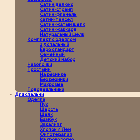
Сатин делюкс
Сатин-страйп
Сатин-фланель
сатин-тенсел
Сатин-жатый шелк
Сатин-жаккард
Натуральный шелк
Комплект с одеялом
1,5 спальный
Евро стандарт
Семейный
Детский набор
Наволочки
Простыни
На резинке
Без резинки
Махровые
Пододеяльники
Для спальни
Одеяла
Пух
Шерсть
Шелк
Бамбук
Эвкалипт
Хлопок / Лен
Фитотерапия
Микроволокно