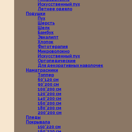
Искусственный пух
Летнее одеяло
Подушки
Пух
Шерсть
Шелк
Бамбук
Эвкалипт
Хлопок
Фитотерапия
Микроволокно
Искусственный пух
Ортопедические
Для декоративных наволочек
Наматрасники
Топпер
60*120 см
90*200 см
100*200 см
120*200 см
140*200 см
160*200 см
180*200 см
200*200 см
Пледы
Покрывала
150*220 см
160*220 см