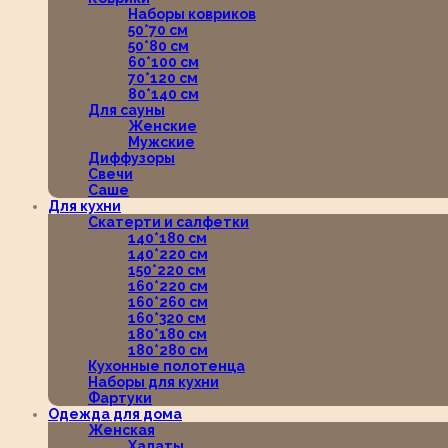
Наборы ковриков
50*70 см
50*80 см
60*100 см
70*120 см
80*140 см
Для сауны
Женские
Мужские
Диффузоры
Свечи
Саше
Для кухни
Скатерти и салфетки
140*180 см
140*220 см
150*220 см
160*220 см
160*260 см
160*320 см
180*180 см
180*280 см
Кухонные полотенца
Наборы для кухни
Фартуки
Одежда для дома
Женская
Халаты