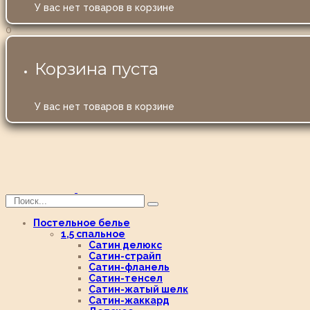
У вас нет товаров в корзине
0
Корзина пуста
У вас нет товаров в корзине
Постельное белье
1,5 спальное
Сатин делюкс
Сатин-страйп
Сатин-фланель
Сатин-тенсел
Сатин-жатый шелк
Сатин-жаккард