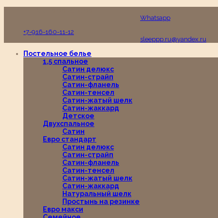
Пн-Вс с 10:00 до 19:00
Whatsapp
+7-916-160-11-12
sleeppp.ru@yandex.ru
Постельное белье
1,5 спальное
Сатин делюкс
Сатин-страйп
Сатин-фланель
Сатин-тенсел
Сатин-жатый шелк
Сатин-жаккард
Детское
Двухспальное
Сатин
Евро стандарт
Сатин делюкс
Сатин-страйп
Сатин-фланель
Сатин-тенсел
Сатин-жатый шелк
Сатин-жаккард
Натуральный шелк
Простынь на резинке
Евро макси
Семейное