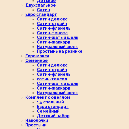
Детское
Двухспальное
Сатин
Евро стандарт
Сатин делюкс
Сатин-страйп
Сатин-фланель
Сатин-тенсел
Сатин-жатый шелк
Сатин-жаккард
Натуральный шелк
Простынь на резинке
Евро макси
Семейное
Сатин делюкс
Сатин-страйп
Сатин-фланель
сатин-тенсел
Сатин-жатый шелк
Сатин-жаккард
Натуральный шелк
Комплект с одеялом
1,5 спальный
Евро стандарт
Семейный
Детский набор
Наволочки
Простыни