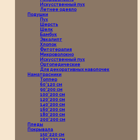
Искусственный пух
Летнее одеяло
Подушки
Пух
Шерсть
Шелк
Бамбук
Эвкалипт
Хлопок
Фитотерапия
Микроволокно
Искусственный пух
Ортопедические
Для декоративных наволочек
Наматрасники
Топпер
60*120 см
90*200 см
100*200 см
120*200 см
140*200 см
160*200 см
180*200 см
200*200 см
Пледы
Покрывала
150*220 см
160*220 см