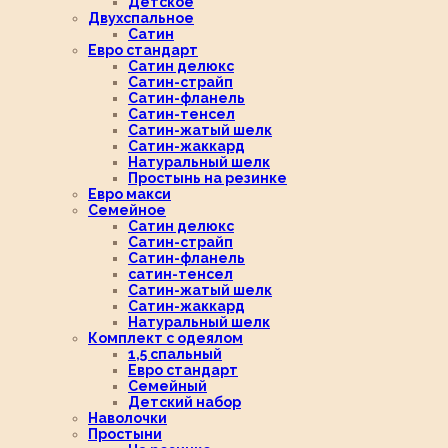
Детское
Двухспальное
Сатин
Евро стандарт
Сатин делюкс
Сатин-страйп
Сатин-фланель
Сатин-тенсел
Сатин-жатый шелк
Сатин-жаккард
Натуральный шелк
Простынь на резинке
Евро макси
Семейное
Сатин делюкс
Сатин-страйп
Сатин-фланель
сатин-тенсел
Сатин-жатый шелк
Сатин-жаккард
Натуральный шелк
Комплект с одеялом
1,5 спальный
Евро стандарт
Семейный
Детский набор
Наволочки
Простыни