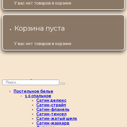
У вас нет товаров в корзине
0
Корзина пуста
У вас нет товаров в корзине
Постельное белье
1,5 спальное
Сатин делюкс
Сатин-страйп
Сатин-фланель
Сатин-тенсел
Сатин-жатый шелк
Сатин-жаккард