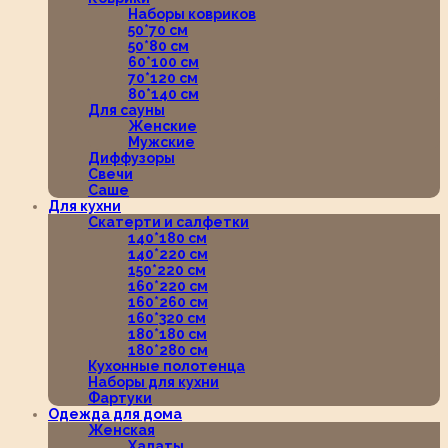
Наборы ковриков
50*70 см
50*80 см
60*100 см
70*120 см
80*140 см
Для сауны
Женские
Мужские
Диффузоры
Свечи
Саше
Для кухни
Скатерти и салфетки
140*180 см
140*220 см
150*220 см
160*220 см
160*260 см
160*320 см
180*180 см
180*280 см
Кухонные полотенца
Наборы для кухни
Фартуки
Одежда для дома
Женская
Халаты