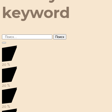
keyword
Поиск
20
%
20
%
20
%