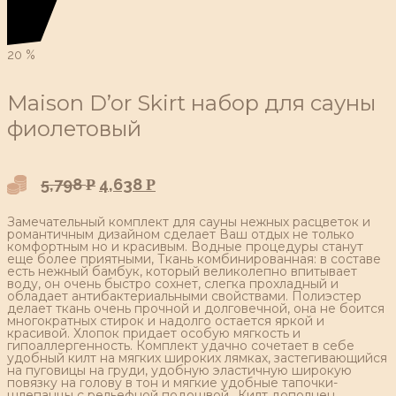
20
%
Maison D’or Skirt набор для сауны
фиолетовый
5,798
4,638
Р
Р
Замечательный комплект для сауны нежных расцветок и
романтичным дизайном сделает Ваш отдых не только
комфортным но и красивым. Водные процедуры станут
еще более приятными, Ткань комбинированная: в составе
есть нежный бамбук, который великолепно впитывает
воду, он очень быстро сохнет, слегка прохладный и
обладает антибактериальными свойствами. Полиэстер
делает ткань очень прочной и долговечной, она не боится
многократных стирок и надолго остается яркой и
красивой. Хлопок придает особую мягкость и
гипоаллергенность. Комплект удачно сочетает в себе
удобный килт на мягких широких лямках, застегивающийся
на пуговицы на груди, удобную эластичную широкую
повязку на голову в тон и мягкие удобные тапочки-
шлепанцы с рельефной подошвой.. Килт дополнен