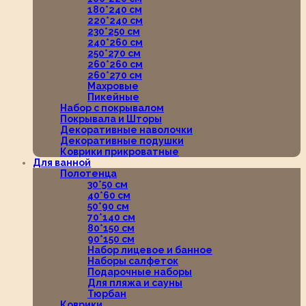
180*240 см
220*240 см
230*250 см
240*260 см
250*270 см
260*260 см
260*270 см
Махровые
Пикейные
Набор с покрывалом
Покрывала и Шторы
Декоративные наволочки
Декоративные подушки
Коврики прикроватные
Для ванной
Полотенца
30*50 см
40*60 см
50*90 см
70*140 см
80*150 см
90*150 см
Набор лицевое и банное
Наборы салфеток
Подарочные наборы
Для пляжа и сауны
Тюрбан
Коврики