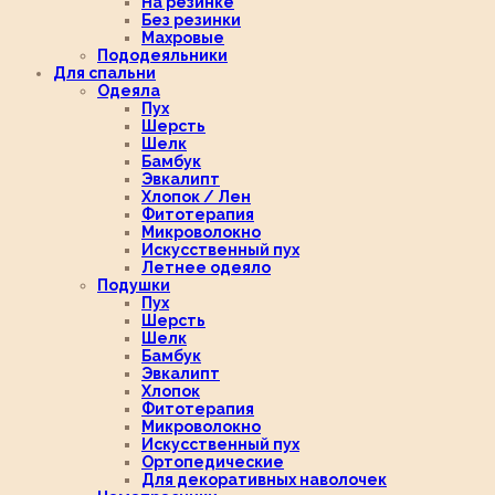
На резинке
Без резинки
Махровые
Пододеяльники
Для спальни
Одеяла
Пух
Шерсть
Шелк
Бамбук
Эвкалипт
Хлопок / Лен
Фитотерапия
Микроволокно
Искусственный пух
Летнее одеяло
Подушки
Пух
Шерсть
Шелк
Бамбук
Эвкалипт
Хлопок
Фитотерапия
Микроволокно
Искусственный пух
Ортопедические
Для декоративных наволочек