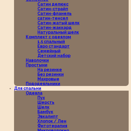
Сатин делюкс
Сатин-страйп
Сатин-фланель
сатин-тенсел
Сатин-жатый шелк
Сатин-жаккард
Натуральный шелк
Комплект с одеялом
1,5 спальный
Евро стандарт
Семейный
Детский набор
Наволочки
Простыни
На резинке
Без резинки
Махровые
Пододеяльники
Для спальни
Одеяла
Пух
Шерсть
Шелк
Бамбук
Эвкалипт
Хлопок / Лен
Фитотерапия
Микроволокно