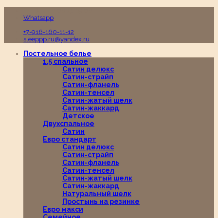
Пн-Вс с 10:00 до 19:00
Whatsapp
+7-916-160-11-12
sleeppp.ru@yandex.ru
Постельное белье
1,5 спальное
Сатин делюкс
Сатин-страйп
Сатин-фланель
Сатин-тенсел
Сатин-жатый шелк
Сатин-жаккард
Детское
Двухспальное
Сатин
Евро стандарт
Сатин делюкс
Сатин-страйп
Сатин-фланель
Сатин-тенсел
Сатин-жатый шелк
Сатин-жаккард
Натуральный шелк
Простынь на резинке
Евро макси
Семейное