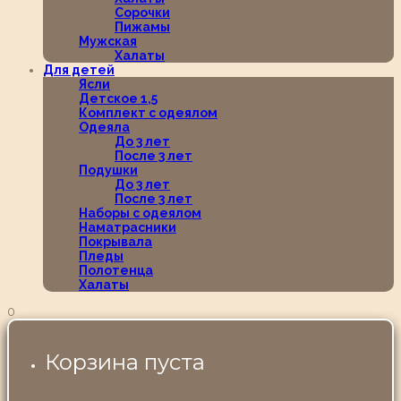
Сорочки
Пижамы
Мужская
Халаты
Для детей
Ясли
Детское 1,5
Комплект с одеялом
Одеяла
До 3 лет
После 3 лет
Подушки
До 3 лет
После 3 лет
Наборы с одеялом
Наматрасники
Покрывала
Пледы
Полотенца
Халаты
0
Корзина пуста