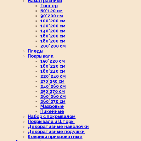
Наматрасники
Топпер
60*120 см
90*200 см
100*200 см
120*200 см
140*200 см
160*200 см
180*200 см
200*200 см
Пледы
Покрывала
150*220 см
160*220 см
180*240 см
220*240 см
230*250 см
240*260 см
250*270 см
260*260 см
260*270 см
Махровые
Пикейные
Набор с покрывалом
Покрывала и Шторы
Декоративные наволочки
Декоративные подушки
Коврики прикроватные