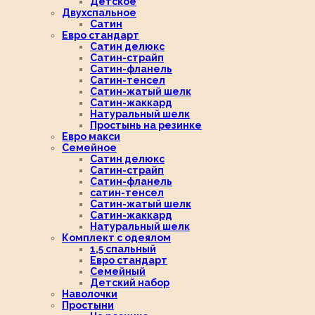
Детское
Двухспальное
Сатин
Евро стандарт
Сатин делюкс
Сатин-страйп
Сатин-фланель
Сатин-тенсел
Сатин-жатый шелк
Сатин-жаккард
Натуральный шелк
Простынь на резинке
Евро макси
Семейное
Сатин делюкс
Сатин-страйп
Сатин-фланель
сатин-тенсел
Сатин-жатый шелк
Сатин-жаккард
Натуральный шелк
Комплект с одеялом
1,5 спальный
Евро стандарт
Семейный
Детский набор
Наволочки
Простыни