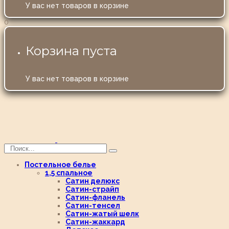
У вас нет товаров в корзине
0
Корзина пуста
У вас нет товаров в корзине
Постельное белье
1,5 спальное
Сатин делюкс
Сатин-страйп
Сатин-фланель
Сатин-тенсел
Сатин-жатый шелк
Сатин-жаккард