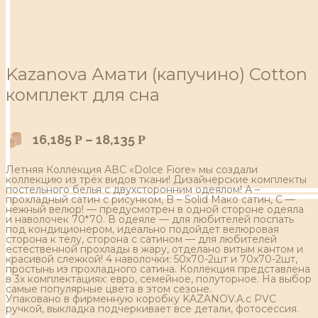
Kazanova Амати (капучино) Cotton
комплект для сна
16,185
–
18,135
Р
Р
Летняя Коллекция АВС «Dolce Fiore» мы создали
коллекцию из трёх видов ткани! Дизайнерские комплекты
постельного белья с двухсторонним одеялом! А –
прохладный сатин с рисунком, B – Solid Мако сатин, С —
нежный велюр! — предусмотрен в одной стороне одеяла
и наволочек 70*70. В одеяле — для любителей поспать
под кондиционером, идеально подойдет велюровая
сторона к телу, сторона с сатином — для любителей
естественной прохлады в жару, отделано витым кантом и
красивой слежкой! 4 наволочки: 50х70-2шт и 70х70-2шт,
простынь из прохладного сатина. Коллекция представлена
в 3х комплектациях: евро, семейное, полуторное. На выбор
самые популярные цвета в этом сезоне.
Упаковано в фирменную коробку KAZANOV.A.с PVC
ручкой, выкладка подчеркивает все детали, фотосессия.