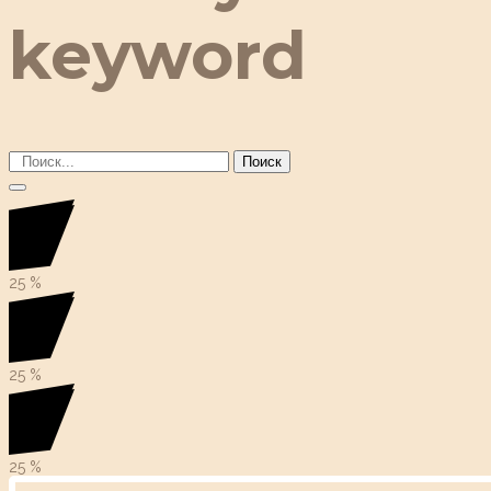
keyword
Поиск
25
%
25
%
25
%