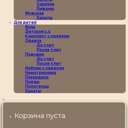
Сорочки
Пижамы
Мужская
Халаты
Для детей
Ясли
Детское 1,5
Комплект с одеялом
Одеяла
До 3 лет
После 3 лет
Подушки
До 3 лет
После 3 лет
Наборы с одеялом
Наматрасники
Покрывала
Пледы
Полотенца
Халаты
0
Корзина пуста