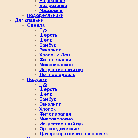
На резинке
Без резинки
Махровые
Пододеяльники
Для спальни
Одеяла
Пух
Шерсть
Шелк
Бамбук
Эвкалипт
Хлопок / Лен
Фитотерапия
Микроволокно
Искусственный пух
Летнее одеяло
Подушки
Пух
Шерсть
Шелк
Бамбук
Эвкалипт
Хлопок
Фитотерапия
Микроволокно
Искусственный пух
Ортопедические
Для декоративных наволочек