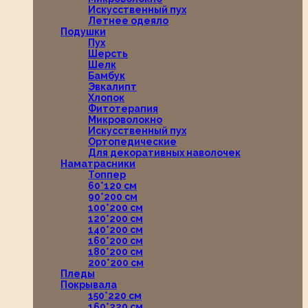
Искусственный пух
Летнее одеяло
Подушки
Пух
Шерсть
Шелк
Бамбук
Эвкалипт
Хлопок
Фитотерапия
Микроволокно
Искусственный пух
Ортопедические
Для декоративных наволочек
Наматрасники
Топпер
60*120 см
90*200 см
100*200 см
120*200 см
140*200 см
160*200 см
180*200 см
200*200 см
Пледы
Покрывала
150*220 см
160*220 см