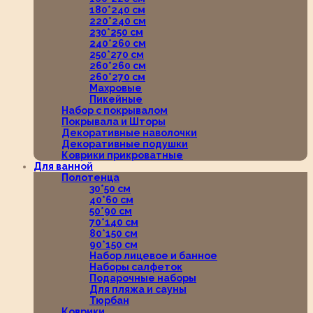
180*240 см
220*240 см
230*250 см
240*260 см
250*270 см
260*260 см
260*270 см
Махровые
Пикейные
Набор с покрывалом
Покрывала и Шторы
Декоративные наволочки
Декоративные подушки
Коврики прикроватные
Для ванной
Полотенца
30*50 см
40*60 см
50*90 см
70*140 см
80*150 см
90*150 см
Набор лицевое и банное
Наборы салфеток
Подарочные наборы
Для пляжа и сауны
Тюрбан
Коврики