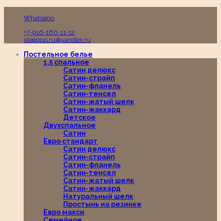
Пн-Вс с 10:00 до 19:00
Whatsapp
+7-916-160-11-12
sleeppp.ru@yandex.ru
Постельное белье
1,5 спальное
Сатин делюкс
Сатин-страйп
Сатин-фланель
Сатин-тенсел
Сатин-жатый шелк
Сатин-жаккард
Детское
Двухспальное
Сатин
Евро стандарт
Сатин делюкс
Сатин-страйп
Сатин-фланель
Сатин-тенсел
Сатин-жатый шелк
Сатин-жаккард
Натуральный шелк
Простынь на резинке
Евро макси
Семейное