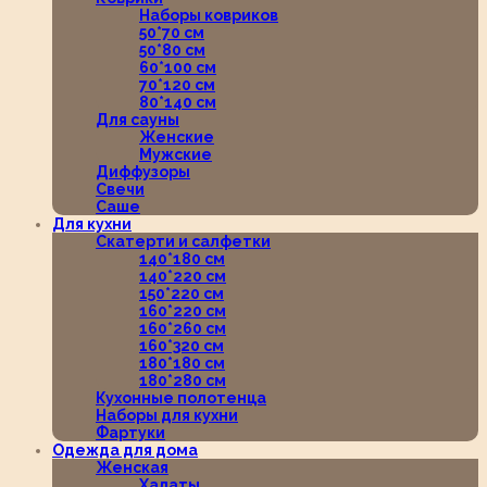
Наборы ковриков
50*70 см
50*80 см
60*100 см
70*120 см
80*140 см
Для сауны
Женские
Мужские
Диффузоры
Свечи
Саше
Для кухни
Скатерти и салфетки
140*180 см
140*220 см
150*220 см
160*220 см
160*260 см
160*320 см
180*180 см
180*280 см
Кухонные полотенца
Наборы для кухни
Фартуки
Одежда для дома
Женская
Халаты