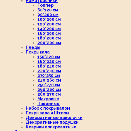
Наматрасники
Топпер
60*120 см
90*200 см
100*200 см
120*200 см
140*200 см
160*200 см
180*200 см
200*200 см
Пледы
Покрывала
150*220 см
160*220 см
180*240 см
220*240 см
230*250 см
240*260 см
250*270 см
260*260 см
260*270 см
Махровые
Пикейные
Набор с покрывалом
Покрывала и Шторы
Декоративные наволочки
Декоративные подушки
Коврики прикроватные