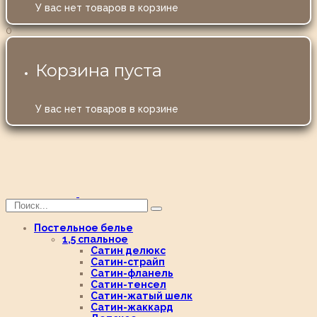
У вас нет товаров в корзине
0
Корзина пуста
У вас нет товаров в корзине
Постельное белье
1,5 спальное
Сатин делюкс
Сатин-страйп
Сатин-фланель
Сатин-тенсел
Сатин-жатый шелк
Сатин-жаккард