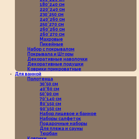
180*240 см
220*240 см
230*250 см
240*260 см
250*270 см
260*260 см
260*270 см
Махровые
Пикейные
Набор с покрывалом
Покрывала и Шторы
Декоративные наволочки
Декоративные подушки
Коврики прикроватные
Для ванной
Полотенца
30*50 см
40*60 см
50*90 см
70*140 см
80*150 см
90*150 см
Набор лицевое и банное
Наборы салфеток
Подарочные наборы
Для пляжа и сауны
Тюрбан
Коврики