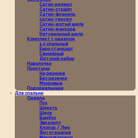
Сатин делюкс
Сатин-страйп
Сатин-фланель
сатин-тенсел
Сатин-жатый шелк
Сатин-жаккард
Натуральный шелк
Комплект с одеялом
1,5 спальный
Евро стандарт
Семейный
Детский набор
Наволочки
Простыни
На резинке
Без резинки
Махровые
Пододеяльники
Для спальни
Одеяла
Пух
Шерсть
Шелк
Бамбук
Эвкалипт
Хлопок / Лен
Фитотерапия
Микроволокно