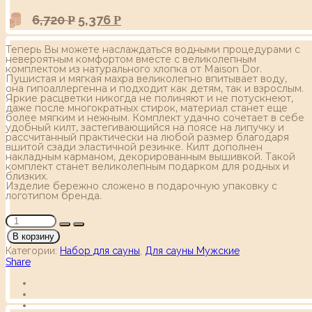
6,720
5,376
Р
Р
Теперь Вы можете наслаждаться водными процедурами с
невероятным комфортом вместе с великолепным
комплектом из натурального хлопка от Maison Dor.
Пушистая и мягкая махра великолепно впитывает воду,
она гипоаллергенна и подходит как детям, так и взрослым.
Яркие расцветки никогда не полиняют и не потускнеют,
даже после многократных стирок, материал станет еще
более мягким и нежным. Комплект удачно сочетает в себе
удобный килт, застегивающийся на поясе на липучку и
рассчитанный практически на любой размер благодаря
вшитой сзади эластичной резинке. Килт дополнен
накладным карманом, декорированным вышивкой. Такой
комплект станет великолепным подарком для родных и
близких.
Изделие бережно сложено в подарочную упаковку с
логотипом бренда.
В корзину
Категории:
Набор для сауны
,
Для сауны Мужские
Share