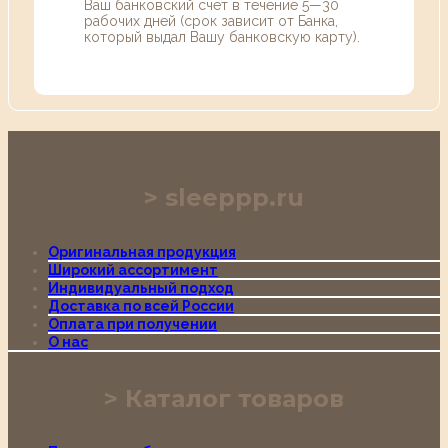
Ваш банковский счет в течение 5—30
рабочих дней (срок зависит от Банка,
который выдал Вашу банковскую карту).
sleeppp.ru
Оригинальная продукция
Широкий ассортимент
Индивидуальный подход
Доставка по всей России
Оплата при получении
О нас
Каталог товаров