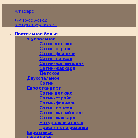
Пн-Вс с 10:00 до 19:00
Whatsapp
+7-916-160-11-12
sleeppp.ru@yandex.ru
Постельное белье
1,5 спальное
Сатин делюкс
Сатин-страйп
Сатин-фланель
Сатин-тенсел
Сатин-жатый шелк
Сатин-жаккард
Детское
Двухспальное
Сатин
Евро стандарт
Сатин делюкс
Сатин-страйп
Сатин-фланель
Сатин-тенсел
Сатин-жатый шелк
Сатин-жаккард
Натуральный шелк
Простынь на резинке
Евро макси
Семейное