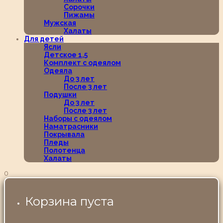
Сорочки
Пижамы
Мужская
Халаты
Для детей
Ясли
Детское 1,5
Комплект с одеялом
Одеяла
До 3 лет
После 3 лет
Подушки
До 3 лет
После 3 лет
Наборы с одеялом
Наматрасники
Покрывала
Пледы
Полотенца
Халаты
0
Корзина пуста