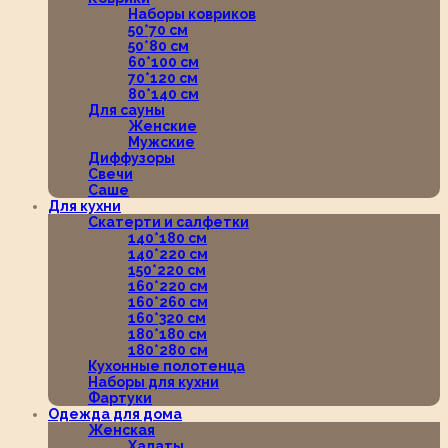
Наборы ковриков
50*70 см
50*80 см
60*100 см
70*120 см
80*140 см
Для сауны
Женские
Мужские
Диффузоры
Свечи
Саше
Для кухни
Скатерти и салфетки
140*180 см
140*220 см
150*220 см
160*220 см
160*260 см
160*320 см
180*180 см
180*280 см
Кухонные полотенца
Наборы для кухни
Фартуки
Одежда для дома
Женская
Халаты