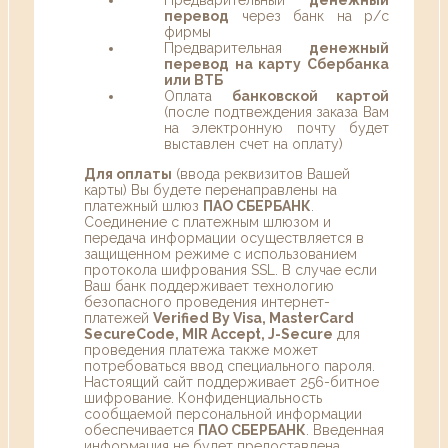
перевод
через банк на р/с
фирмы
Предварительная
денежный
перевод на карту Сбербанка
или ВТБ
Оплата
банковской картой
(после подтвеждения заказа Вам
на электронную почту будет
выставлен счет на оплату)
Для оплаты
(ввода реквизитов Вашей
карты) Вы будете перенаправлены на
платежный шлюз
ПАО СБЕРБАНК
.
Соединение с платежным шлюзом и
передача информации осуществляется в
защищенном режиме с использованием
протокола шифрования SSL. В случае если
Ваш банк поддерживает технологию
безопасного проведения интернет-
платежей
Verified By Visa, MasterCard
SecureCode, MIR Accept, J-Secure
для
проведения платежа также может
потребоваться ввод специального пароля.
Настоящий сайт поддерживает 256-битное
шифрование. Конфиденциальность
сообщаемой персональной информации
обеспечивается
ПАО СБЕРБАНК
. Введенная
информация не будет предоставлена