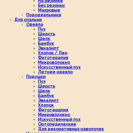
На резинке
Без резинки
Махровые
Пододеяльники
Для спальни
Одеяла
Пух
Шерсть
Шелк
Бамбук
Эвкалипт
Хлопок / Лен
Фитотерапия
Микроволокно
Искусственный пух
Летнее одеяло
Подушки
Пух
Шерсть
Шелк
Бамбук
Эвкалипт
Хлопок
Фитотерапия
Микроволокно
Искусственный пух
Ортопедические
Для декоративных наволочек