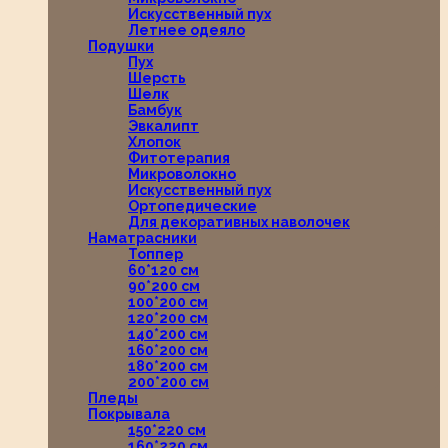
Искусственный пух
Летнее одеяло
Подушки
Пух
Шерсть
Шелк
Бамбук
Эвкалипт
Хлопок
Фитотерапия
Микроволокно
Искусственный пух
Ортопедические
Для декоративных наволочек
Наматрасники
Топпер
60*120 см
90*200 см
100*200 см
120*200 см
140*200 см
160*200 см
180*200 см
200*200 см
Пледы
Покрывала
150*220 см
160*220 см