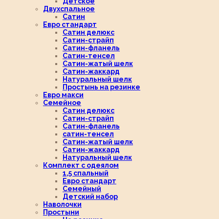
Детское
Двухспальное
Сатин
Евро стандарт
Сатин делюкс
Сатин-страйп
Сатин-фланель
Сатин-тенсел
Сатин-жатый шелк
Сатин-жаккард
Натуральный шелк
Простынь на резинке
Евро макси
Семейное
Сатин делюкс
Сатин-страйп
Сатин-фланель
сатин-тенсел
Сатин-жатый шелк
Сатин-жаккард
Натуральный шелк
Комплект с одеялом
1,5 спальный
Евро стандарт
Семейный
Детский набор
Наволочки
Простыни