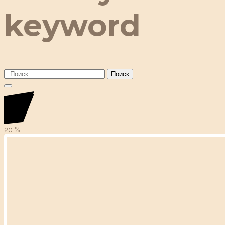
keyword
Поиск
20
%