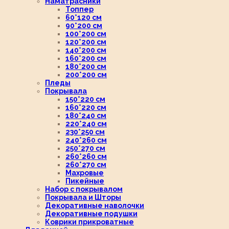
Наматрасники
Топпер
60*120 см
90*200 см
100*200 см
120*200 см
140*200 см
160*200 см
180*200 см
200*200 см
Пледы
Покрывала
150*220 см
160*220 см
180*240 см
220*240 см
230*250 см
240*260 см
250*270 см
260*260 см
260*270 см
Махровые
Пикейные
Набор с покрывалом
Покрывала и Шторы
Декоративные наволочки
Декоративные подушки
Коврики прикроватные