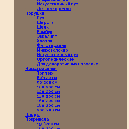
Искусственный пух
Летнее одеяло
Подушки
Пух
Шерсть
Шелк
Бамбук
Эвкалипт
Хлопок
Фитотерапия
Микроволокно
Искусственный пух
Ортопедические
Для декоративных наволочек
Наматрасники
Топпер
60*120 см
90*200 см
100*200 см
120*200 см
140*200 см
160*200 см
180*200 см
200*200 см
Пледы
Покрывала
150*220 см
160*220 см