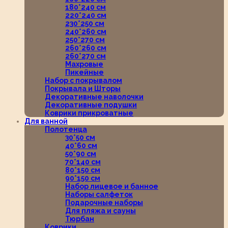
180*240 см
220*240 см
230*250 см
240*260 см
250*270 см
260*260 см
260*270 см
Махровые
Пикейные
Набор с покрывалом
Покрывала и Шторы
Декоративные наволочки
Декоративные подушки
Коврики прикроватные
Для ванной
Полотенца
30*50 см
40*60 см
50*90 см
70*140 см
80*150 см
90*150 см
Набор лицевое и банное
Наборы салфеток
Подарочные наборы
Для пляжа и сауны
Тюрбан
Коврики