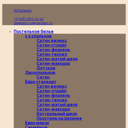
Пн-Вс с 10:00 до 19:00
Whatsapp
+7-916-160-11-12
sleeppp.ru@yandex.ru
Постельное белье
1,5 спальное
Сатин делюкс
Сатин-страйп
Сатин-фланель
Сатин-тенсел
Сатин-жатый шелк
Сатин-жаккард
Детское
Двухспальное
Сатин
Евро стандарт
Сатин делюкс
Сатин-страйп
Сатин-фланель
Сатин-тенсел
Сатин-жатый шелк
Сатин-жаккард
Натуральный шелк
Простынь на резинке
Евро макси
Семейное