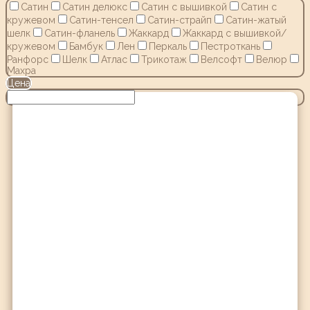
Сатин
Сатин делюкс
Сатин с вышивкой
Сатин с
кружевом
Сатин-тенсел
Сатин-страйп
Сатин-жатый
шелк
Сатин-фланель
Жаккард
Жаккард с вышивкой/
кружевом
Бамбук
Лен
Перкаль
Пестроткань
Ранфорс
Шелк
Атлас
Трикотаж
Велсофт
Велюр
Махра
Цена