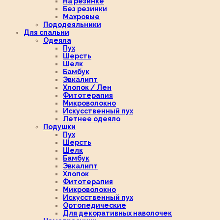
На резинке
Без резинки
Махровые
Пододеяльники
Для спальни
Одеяла
Пух
Шерсть
Шелк
Бамбук
Эвкалипт
Хлопок / Лен
Фитотерапия
Микроволокно
Искусственный пух
Летнее одеяло
Подушки
Пух
Шерсть
Шелк
Бамбук
Эвкалипт
Хлопок
Фитотерапия
Микроволокно
Искусственный пух
Ортопедические
Для декоративных наволочек