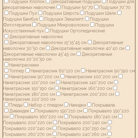
Подушки Хлопок
Декоративные подушки
Подушки для
декоративных наволочек
Подушки 50*70
Подушки 70*70
Подушки Пух
Подушки Шерсть
Подушки Шелк
Подушки Бамбук
Подушки Эвкалипт
Подушки
Фитотерапия
Подушки Микроволокно
Подушки
Искусственный пух
Подушки Ортопедические
Декоративные наволочки
Декоративные наволочки 15*15*45 см
Декоративные
наволочки 30*50 см
Декоративные наволочки 40*40 см
Декоративные наволочки 45*45 см
Декоративные
наволочки 20*20*50 см
Наматрасники
Топпер
Наматрасник 60*120 см
Наматрасник 90*190 см
Наматрасник 90*200 см
Наматрасник 100*200 см
Наматрасник 120*200 см
Наматрасник 140*200 см
Наматрасник 150*190 см
Наматрасник 160*200 см
Наматрасник 180*200 см
Наматрасник 200*200 см
Наматрасник 220*200 см
Пледы
Набор с пледом
Накидки
Покрывала
Дивандек
Покрывало 150*210 см
Покрывало 150*220
см
Покрывало 160*220 см
Покрывало 180*240 см
Покрывало 200*220 см
Покрывало 200*240 см
Покрывало 220*240 см
Покрывало 230*250 см
Покрывало 260*270 см
Покрывало 240*260 см