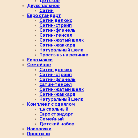
Детское
Двухспальное
Сатин
Евро стандарт
Сатин делюкс
Сатин-страйп
Сатин-фланель
Сатин-тенсел
Сатин-жатый шелк
Сатин-жаккард
Натуральный шелк
Простынь на резинке
Евро макси
Семейное
Сатин делюкс
Сатин-страйп
Сатин-фланель
сатин-тенсел
Сатин-жатый шелк
Сатин-жаккард
Натуральный шелк
Комплект с одеялом
1,5 спальный
Евро стандарт
Семейный
Детский набор
Наволочки
Простыни