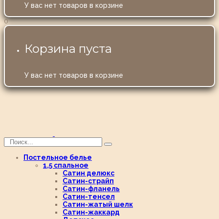
У вас нет товаров в корзине
0
Корзина пуста
У вас нет товаров в корзине
Постельное белье
1,5 спальное
Сатин делюкс
Сатин-страйп
Сатин-фланель
Сатин-тенсел
Сатин-жатый шелк
Сатин-жаккард