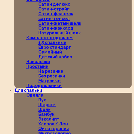
Сатин делюкс
Сатин-страйп
Сатин-фланель
сатин-тенсел
Сатин-жатый шелк
Сатин-жаккард
Натуральный шелк
Комплект с одеялом
1,5 спальный
Евро стандарт
Семейный
Детский набор
Наволочки
Простыни
На резинке
Без резинки
Махровые
Пододеяльники
Для спальни
Одеяла
Пух
Шерсть
Шелк
Бамбук
Эвкалипт
Хлопок / Лен
Фитотерапия
Микроволокно