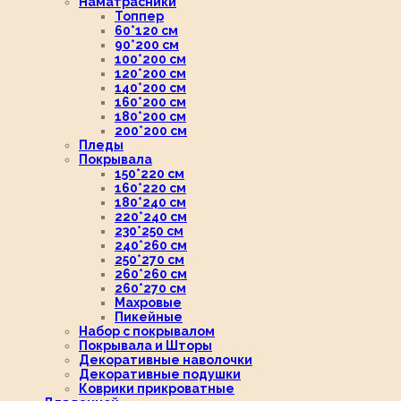
Наматрасники
Топпер
60*120 см
90*200 см
100*200 см
120*200 см
140*200 см
160*200 см
180*200 см
200*200 см
Пледы
Покрывала
150*220 см
160*220 см
180*240 см
220*240 см
230*250 см
240*260 см
250*270 см
260*260 см
260*270 см
Махровые
Пикейные
Набор с покрывалом
Покрывала и Шторы
Декоративные наволочки
Декоративные подушки
Коврики прикроватные