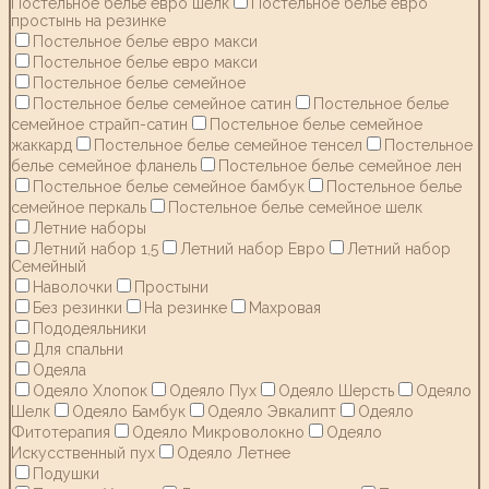
Постельное белье евро шелк
Постельное белье евро
простынь на резинке
Постельное белье евро макси
Постельное белье евро макси
Постельное белье семейное
Постельное белье семейное сатин
Постельное белье
семейное страйп-сатин
Постельное белье семейное
жаккард
Постельное белье семейное тенсел
Постельное
белье семейное фланель
Постельное белье семейное лен
Постельное белье семейное бамбук
Постельное белье
семейное перкаль
Постельное белье семейное шелк
Летние наборы
Летний набор 1,5
Летний набор Евро
Летний набор
Семейный
Наволочки
Простыни
Без резинки
На резинке
Махровая
Пододеяльники
Для спальни
Одеяла
Одеяло Хлопок
Одеяло Пух
Одеяло Шерсть
Одеяло
Шелк
Одеяло Бамбук
Одеяло Эвкалипт
Одеяло
Фитотерапия
Одеяло Микроволокно
Одеяло
Искусственный пух
Одеяло Летнее
Подушки