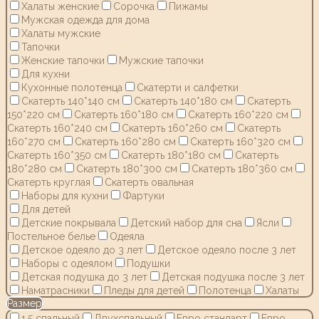
Халаты женские
Сорочка
Пижамы
Мужская одежда для дома
Халаты мужские
Тапочки
Женские тапочки
Мужские тапочки
Для кухни
Кухонные полотенца
Скатерти и салфетки
Скатерть 140*140 см
Скатерть 140*180 см
Скатерть
150*220 см
Скатерть 160*180 см
Скатерть 160*220 см
Скатерть 160*240 см
Скатерть 160*260 см
Скатерть
160*270 см
Скатерть 160*280 см
Скатерть 160*320 см
Скатерть 160*350 см
Скатерть 180*180 см
Скатерть
180*280 см
Скатерть 180*300 см
Скатерть 180*360 см
Скатерть круглая
Скатерть овальная
Наборы для кухни
Фартуки
Для детей
Детские покрывала
Детский набор для сна
Ясли
Постельное белье
Одеяла
Детское одеяло до 3 лет
Детское одеяло после 3 лет
Наборы с одеялом
Подушки
Детская подушка до 3 лет
Детская подушка после 3 лет
Наматрасники
Пледы для детей
Полотенца
Халаты
Размер
1,5 спальный
Двухспальный
Евро стандарт
Евро