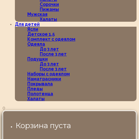
Сорочки
Пижамы
Мужская
Халаты
Для детей
Ясли
Детское 1,5
Комплект с одеялом
Одеяла
До 3 лет
После 3 лет
Подушки
До 3 лет
После 3 лет
Наборы с одеялом
Наматрасники
Покрывала
Пледы
Полотенца
Халаты
0
Корзина пуста