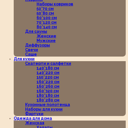
Наборы ковриков
50*70 см
50*80 см
60*100 см
70*120 см
80*140 см
Для сауны
Женские
Мужские
Диффузоры
Свечи
Саше
Для кухни
Скатерти и салфетки
140*180 см
140*220 см
150*220 см
160*220 см
160*260 см
160*320 см
180*180 см
180*280 см
Кухонные полотенца
Наборы для кухни
Фартуки
Одежда для дома
Женская
Халаты