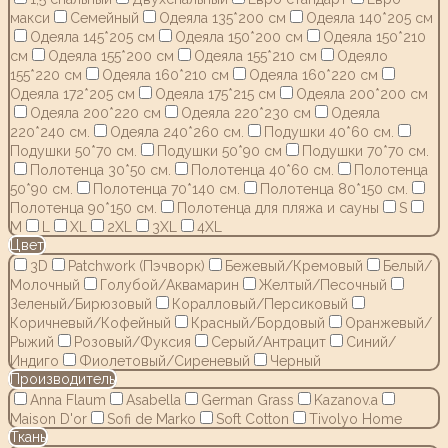
макси
Семейный
Одеяла 135*200 см
Одеяла 140*205 см
Одеяла 145*205 см
Одеяла 150*200 см
Одеяла 150*210
см
Одеяла 155*200 см
Одеяла 155*210 см
Одеяло
155*220 см
Одеяла 160*210 см
Одеяла 160*220 см
Одеяла 172*205 см
Одеяла 175*215 см
Одеяла 200*200 см
Одеяла 200*220 см
Одеяла 220*230 см
Одеяла
220*240 см.
Одеяла 240*260 см.
Подушки 40*60 см.
Подушки 50*70 см.
Подушки 50*90 см
Подушки 70*70 см.
Полотенца 30*50 см.
Полотенца 40*60 см.
Полотенца
50*90 см.
Полотенца 70*140 см.
Полотенца 80*150 см.
Полотенца 90*150 см.
Полотенца для пляжа и сауны
S
M
L
XL
2XL
3XL
4XL
Цвет
3D
Patchwork (Пэчворк)
Бежевый/Кремовый
Белый/
Молочный
Голубой/Аквамарин
Желтый/Песочный
Зеленый/Бирюзовый
Коралловый/Персиковый
Коричневый/Кофейный
Красный/Бордовый
Оранжевый/
Рыжий
Розовый/Фуксия
Серый/Антрацит
Синий/
Индиго
Фиолетовый/Сиреневый
Черный
Производитель
Anna Flaum
Asabella
German Grass
Kazanov.a
Maison D'or
Sofi de Marko
Soft Cotton
Tivolyo Home
Ткань