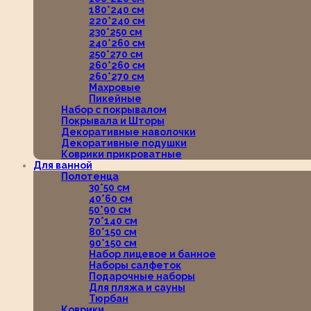
180*240 см
220*240 см
230*250 см
240*260 см
250*270 см
260*260 см
260*270 см
Махровые
Пикейные
Набор с покрывалом
Покрывала и Шторы
Декоративные наволочки
Декоративные подушки
Коврики прикроватные
Для ванной
Полотенца
30*50 см
40*60 см
50*90 см
70*140 см
80*150 см
90*150 см
Набор лицевое и банное
Наборы салфеток
Подарочные наборы
Для пляжа и сауны
Тюрбан
Коврики