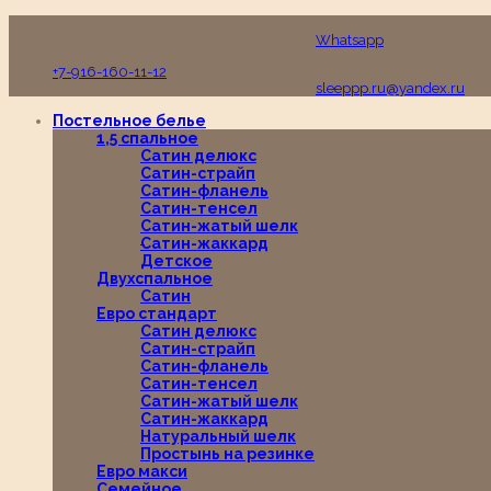
Пн-Вс с 10:00 до 19:00
Whatsapp
+7-916-160-11-12
sleeppp.ru@yandex.ru
Постельное белье
1,5 спальное
Сатин делюкс
Сатин-страйп
Сатин-фланель
Сатин-тенсел
Сатин-жатый шелк
Сатин-жаккард
Детское
Двухспальное
Сатин
Евро стандарт
Сатин делюкс
Сатин-страйп
Сатин-фланель
Сатин-тенсел
Сатин-жатый шелк
Сатин-жаккард
Натуральный шелк
Простынь на резинке
Евро макси
Семейное