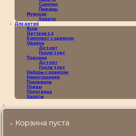
Сорочки
Пижамы
Мужская
Халаты
Для детей
Ясли
Детское 1,5
Комплект с одеялом
Одеяла
До 3 лет
После 3 лет
Подушки
До 3 лет
После 3 лет
Наборы с одеялом
Наматрасники
Покрывала
Пледы
Полотенца
Халаты
0
Корзина пуста