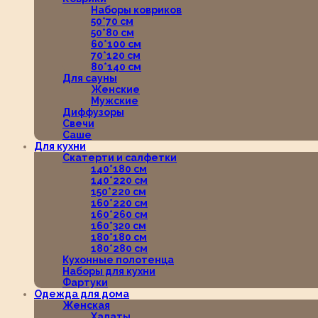
Наборы ковриков
50*70 см
50*80 см
60*100 см
70*120 см
80*140 см
Для сауны
Женские
Мужские
Диффузоры
Свечи
Саше
Для кухни
Скатерти и салфетки
140*180 см
140*220 см
150*220 см
160*220 см
160*260 см
160*320 см
180*180 см
180*280 см
Кухонные полотенца
Наборы для кухни
Фартуки
Одежда для дома
Женская
Халаты