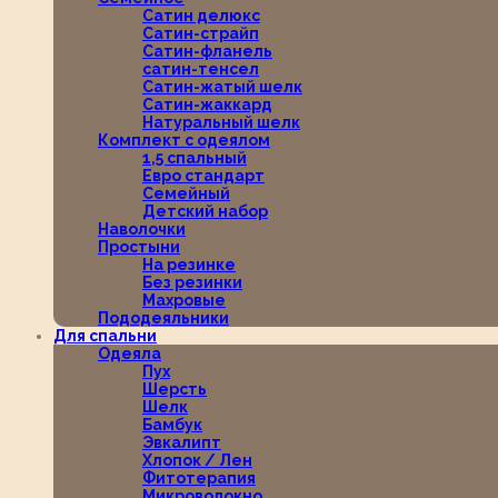
Сатин делюкс
Сатин-страйп
Сатин-фланель
сатин-тенсел
Сатин-жатый шелк
Сатин-жаккард
Натуральный шелк
Комплект с одеялом
1,5 спальный
Евро стандарт
Семейный
Детский набор
Наволочки
Простыни
На резинке
Без резинки
Махровые
Пододеяльники
Для спальни
Одеяла
Пух
Шерсть
Шелк
Бамбук
Эвкалипт
Хлопок / Лен
Фитотерапия
Микроволокно