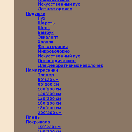
Искусственный пух
Летнее одеяло
Подушки
Пух
Шерсть
Шелк
Бамбук
Эвкалипт
Хлопок
Фитотерапия
Микроволокно
Искусственный пух
Ортопедические
Для декоративных наволочек
Наматрасники
Топпер
60*120 см
90*200 см
100*200 см
120*200 см
140*200 см
160*200 см
180*200 см
200*200 см
Пледы
Покрывала
150*220 см
160*220 см