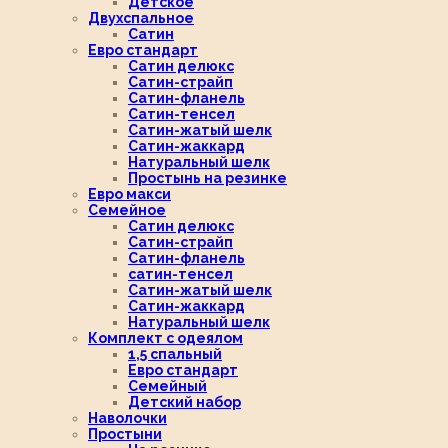
Детское
Двухспальное
Сатин
Евро стандарт
Сатин делюкс
Сатин-страйп
Сатин-фланель
Сатин-тенсел
Сатин-жатый шелк
Сатин-жаккард
Натуральный шелк
Простынь на резинке
Евро макси
Семейное
Сатин делюкс
Сатин-страйп
Сатин-фланель
сатин-тенсел
Сатин-жатый шелк
Сатин-жаккард
Натуральный шелк
Комплект с одеялом
1,5 спальный
Евро стандарт
Семейный
Детский набор
Наволочки
Простыни