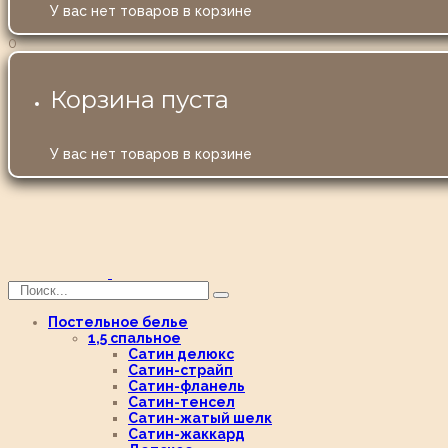
У вас нет товаров в корзине
0
Корзина пуста
У вас нет товаров в корзине
Постельное белье
1,5 спальное
Сатин делюкс
Сатин-страйп
Сатин-фланель
Сатин-тенсел
Сатин-жатый шелк
Сатин-жаккард