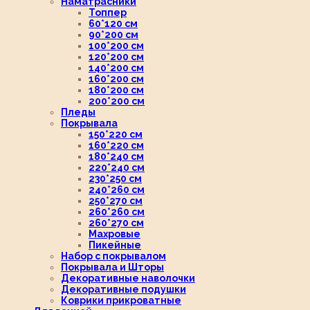
Наматрасники
Топпер
60*120 см
90*200 см
100*200 см
120*200 см
140*200 см
160*200 см
180*200 см
200*200 см
Пледы
Покрывала
150*220 см
160*220 см
180*240 см
220*240 см
230*250 см
240*260 см
250*270 см
260*260 см
260*270 см
Махровые
Пикейные
Набор с покрывалом
Покрывала и Шторы
Декоративные наволочки
Декоративные подушки
Коврики прикроватные