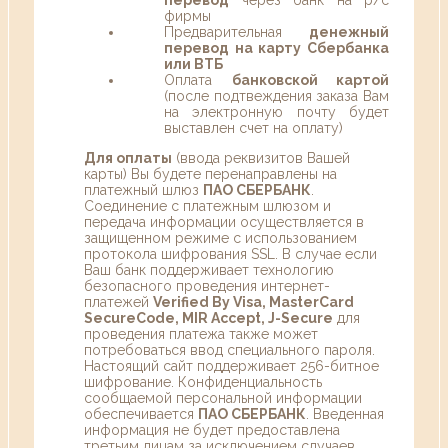
фирмы
Предварительная
денежный
перевод на карту Сбербанка
или ВТБ
Оплата
банковской картой
(после подтвеждения заказа Вам
на электронную почту будет
выставлен счет на оплату)
Для оплаты
(ввода реквизитов Вашей
карты) Вы будете перенаправлены на
платежный шлюз
ПАО СБЕРБАНК
.
Соединение с платежным шлюзом и
передача информации осуществляется в
защищенном режиме с использованием
протокола шифрования SSL. В случае если
Ваш банк поддерживает технологию
безопасного проведения интернет-
платежей
Verified By Visa, MasterCard
SecureCode, MIR Accept, J-Secure
для
проведения платежа также может
потребоваться ввод специального пароля.
Настоящий сайт поддерживает 256-битное
шифрование. Конфиденциальность
сообщаемой персональной информации
обеспечивается
ПАО СБЕРБАНК
. Введенная
информация не будет предоставлена
третьим лицам за исключением случаев,