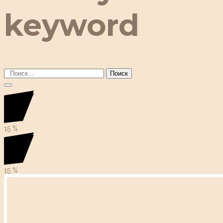
keyword
Поиск
15
%
15
%