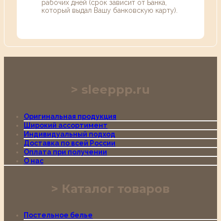
рабочих дней (срок зависит от Банка,
который выдал Вашу банковскую карту).
sleeppp.ru
Оригинальная продукция
Широкий ассортимент
Индивидуальный подход
Доставка по всей России
Оплата при получении
О нас
Каталог товаров
Постельное белье