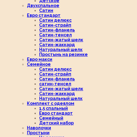
Детское
Двухспальное
Сатин
Евро стандарт
Сатин делюкс
Сатин-страйп
Сатин-фланель
Сатин-тенсел
Сатин-жатый шелк
Сатин-жаккард
Натуральный шелк
Простынь на резинке
Евро макси
Семейное
Сатин делюкс
Сатин-страйп
Сатин-фланель
сатин-тенсел
Сатин-жатый шелк
Сатин-жаккард
Натуральный шелк
Комплект с одеялом
1,5 спальный
Евро стандарт
Семейный
Детский набор
Наволочки
Простыни