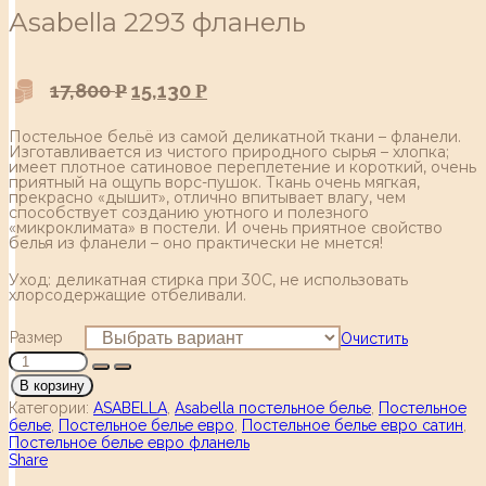
Аsabella 2293 фланель
17,800
15,130
Р
Р
Постельное бельё из самой деликатной ткани – фланели.
Изготавливается из чистого природного сырья – хлопка;
имеет плотное сатиновое переплетение и короткий, очень
приятный на ощупь ворс-пушок. Ткань очень мягкая,
прекрасно «дышит», отлично впитывает влагу, чем
способствует созданию уютного и полезного
«микроклимата» в постели. И очень приятное свойство
белья из фланели – оно практически не мнется!
Уход: деликатная стирка при 30С, не использовать
хлорсодержащие отбеливали.
Размер
Очистить
В корзину
Категории:
ASABELLA
,
Asabella постельное белье
,
Постельное
белье
,
Постельное белье евро
,
Постельное белье евро сатин
,
Постельное белье евро фланель
Share