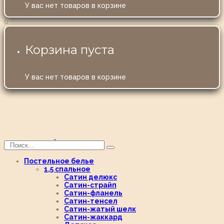
У вас нет товаров в корзине
0
Корзина пуста
У вас нет товаров в корзине
Постельное белье
1,5 спальное
Сатин делюкс
Сатин-страйп
Сатин-фланель
Сатин-тенсел
Сатин-жатый шелк
Сатин-жаккард