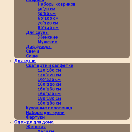
Наборы ковриков
50*70 см
50*80 см
60*100 см
70*120 см
80*140 см
Для сауны
Женские
Мужские
Диффузоры
Свечи
Саше
Для кухни
Скатерти и салфетки
140*180 см
140*220 см
150*220 см
160*220 см
160*260 см
160*320 см
180*180 см
180*280 см
Кухонные полотенца
Наборы для кухни
Фартуки
Одежда для дома
Женская
Халаты