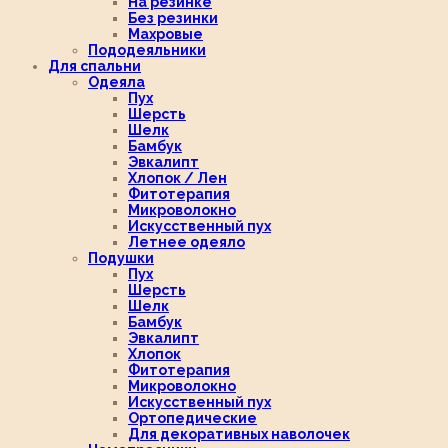
На резинке
Без резинки
Махровые
Пододеяльники
Для спальни
Одеяла
Пух
Шерсть
Шелк
Бамбук
Эвкалипт
Хлопок / Лен
Фитотерапия
Микроволокно
Искусственный пух
Летнее одеяло
Подушки
Пух
Шерсть
Шелк
Бамбук
Эвкалипт
Хлопок
Фитотерапия
Микроволокно
Искусственный пух
Ортопедические
Для декоративных наволочек