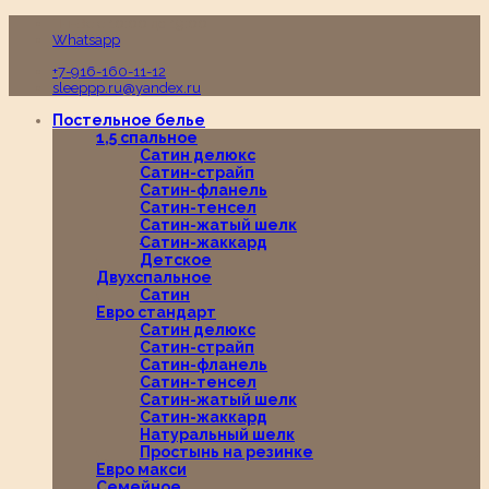
Пн-Вс с 10:00 до 19:00
Whatsapp
+7-916-160-11-12
sleeppp.ru@yandex.ru
Постельное белье
1,5 спальное
Сатин делюкс
Сатин-страйп
Сатин-фланель
Сатин-тенсел
Сатин-жатый шелк
Сатин-жаккард
Детское
Двухспальное
Сатин
Евро стандарт
Сатин делюкс
Сатин-страйп
Сатин-фланель
Сатин-тенсел
Сатин-жатый шелк
Сатин-жаккард
Натуральный шелк
Простынь на резинке
Евро макси
Семейное