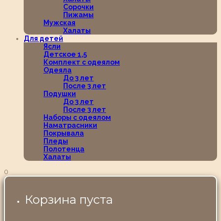
Сорочки
Пижамы
Мужская
Халаты
Для детей
Ясли
Детское 1,5
Комплект с одеялом
Одеяла
До 3 лет
После 3 лет
Подушки
До 3 лет
После 3 лет
Наборы с одеялом
Наматрасники
Покрывала
Пледы
Полотенца
Халаты
0
Корзина пуста