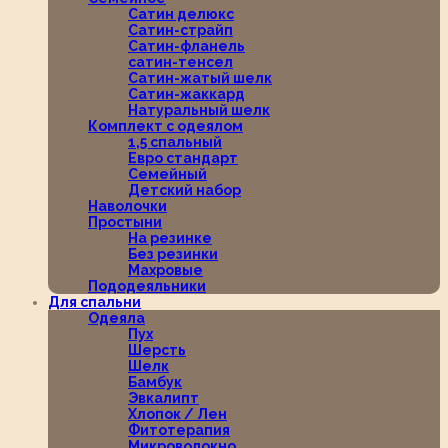
Сатин делюкс
Сатин-страйп
Сатин-фланель
сатин-тенсел
Сатин-жатый шелк
Сатин-жаккард
Натуральный шелк
Комплект с одеялом
1,5 спальный
Евро стандарт
Семейный
Детский набор
Наволочки
Простыни
На резинке
Без резинки
Махровые
Пододеяльники
Для спальни
Одеяла
Пух
Шерсть
Шелк
Бамбук
Эвкалипт
Хлопок / Лен
Фитотерапия
Микроволокно