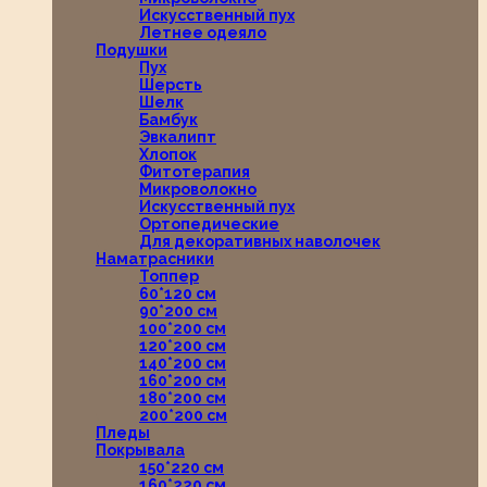
Искусственный пух
Летнее одеяло
Подушки
Пух
Шерсть
Шелк
Бамбук
Эвкалипт
Хлопок
Фитотерапия
Микроволокно
Искусственный пух
Ортопедические
Для декоративных наволочек
Наматрасники
Топпер
60*120 см
90*200 см
100*200 см
120*200 см
140*200 см
160*200 см
180*200 см
200*200 см
Пледы
Покрывала
150*220 см
160*220 см