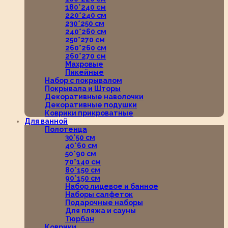
180*240 см
220*240 см
230*250 см
240*260 см
250*270 см
260*260 см
260*270 см
Махровые
Пикейные
Набор с покрывалом
Покрывала и Шторы
Декоративные наволочки
Декоративные подушки
Коврики прикроватные
Для ванной
Полотенца
30*50 см
40*60 см
50*90 см
70*140 см
80*150 см
90*150 см
Набор лицевое и банное
Наборы салфеток
Подарочные наборы
Для пляжа и сауны
Тюрбан
Коврики