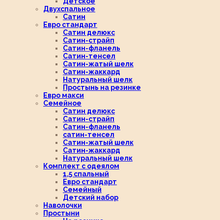
Детское
Двухспальное
Сатин
Евро стандарт
Сатин делюкс
Сатин-страйп
Сатин-фланель
Сатин-тенсел
Сатин-жатый шелк
Сатин-жаккард
Натуральный шелк
Простынь на резинке
Евро макси
Семейное
Сатин делюкс
Сатин-страйп
Сатин-фланель
сатин-тенсел
Сатин-жатый шелк
Сатин-жаккард
Натуральный шелк
Комплект с одеялом
1,5 спальный
Евро стандарт
Семейный
Детский набор
Наволочки
Простыни