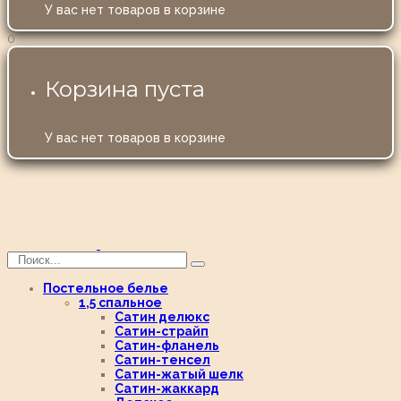
У вас нет товаров в корзине
0
Корзина пуста
У вас нет товаров в корзине
Постельное белье
1,5 спальное
Сатин делюкс
Сатин-страйп
Сатин-фланель
Сатин-тенсел
Сатин-жатый шелк
Сатин-жаккард