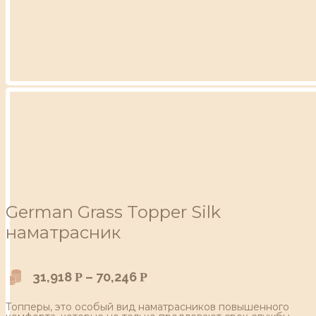
German Grass Topper Silk
наматрасник
31,918
–
70,246
Р
Р
Топперы, это особый вид наматрасников повышенного