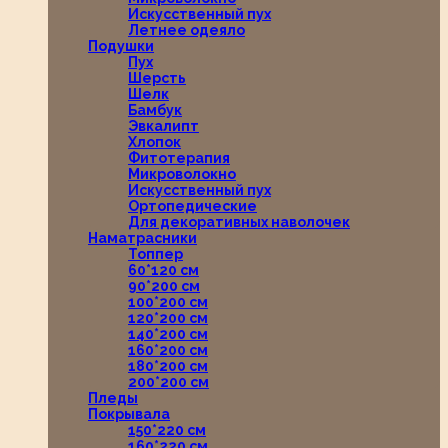
Искусственный пух
Летнее одеяло
Подушки
Пух
Шерсть
Шелк
Бамбук
Эвкалипт
Хлопок
Фитотерапия
Микроволокно
Искусственный пух
Ортопедические
Для декоративных наволочек
Наматрасники
Топпер
60*120 см
90*200 см
100*200 см
120*200 см
140*200 см
160*200 см
180*200 см
200*200 см
Пледы
Покрывала
150*220 см
160*220 см