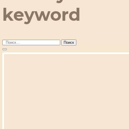
keyword
Поиск