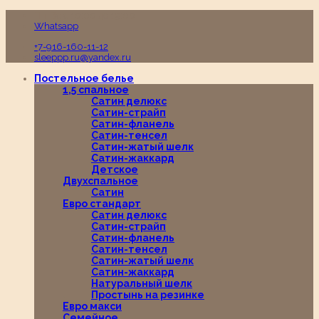
Пн-Вс с 10:00 до 19:00
Whatsapp
+7-916-160-11-12
sleeppp.ru@yandex.ru
Постельное белье
1,5 спальное
Сатин делюкс
Сатин-страйп
Сатин-фланель
Сатин-тенсел
Сатин-жатый шелк
Сатин-жаккард
Детское
Двухспальное
Сатин
Евро стандарт
Сатин делюкс
Сатин-страйп
Сатин-фланель
Сатин-тенсел
Сатин-жатый шелк
Сатин-жаккард
Натуральный шелк
Простынь на резинке
Евро макси
Семейное