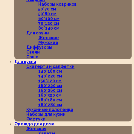
Наборы ковриков
50*70 см
50*80 см
60*100 см
70*120 см
80*140 см
Для сауны
Женские
Мужские
Диффузоры
Свечи
Саше
Для кухни
Скатерти и салфетки
140*180 см
140*220 см
150*220 см
160*220 см
160*260 см
160*320 см
180*180 см
180*280 см
Кухонные полотенца
Наборы для кухни
Фартуки
Одежда для дома
Женская
Халаты