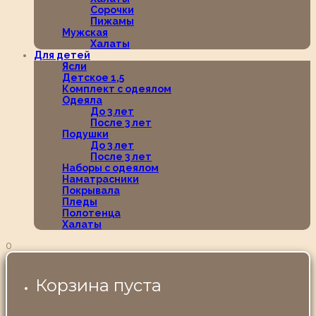
Сорочки
Пижамы
Мужская
Халаты
Для детей
Ясли
Детское 1,5
Комплект с одеялом
Одеяла
До 3 лет
После 3 лет
Подушки
До 3 лет
После 3 лет
Наборы с одеялом
Наматрасники
Покрывала
Пледы
Полотенца
Халаты
0
Корзина пуста