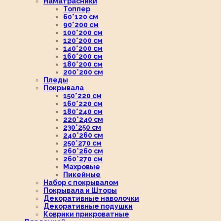
Наматрасники
Топпер
60*120 см
90*200 см
100*200 см
120*200 см
140*200 см
160*200 см
180*200 см
200*200 см
Пледы
Покрывала
150*220 см
160*220 см
180*240 см
220*240 см
230*250 см
240*260 см
250*270 см
260*260 см
260*270 см
Махровые
Пикейные
Набор с покрывалом
Покрывала и Шторы
Декоративные наволочки
Декоративные подушки
Коврики прикроватные