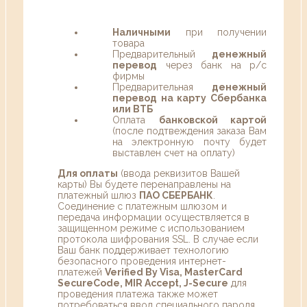
Наличными
при получении
товара
Предварительный
денежный
перевод
через банк на р/с
фирмы
Предварительная
денежный
перевод на карту Сбербанка
или ВТБ
Оплата
банковской картой
(после подтвеждения заказа Вам
на электронную почту будет
выставлен счет на оплату)
Для оплаты
(ввода реквизитов Вашей
карты) Вы будете перенаправлены на
платежный шлюз
ПАО СБЕРБАНК
.
Соединение с платежным шлюзом и
передача информации осуществляется в
защищенном режиме с использованием
протокола шифрования SSL. В случае если
Ваш банк поддерживает технологию
безопасного проведения интернет-
платежей
Verified By Visa, MasterCard
SecureCode, MIR Accept, J-Secure
для
проведения платежа также может
потребоваться ввод специального пароля.