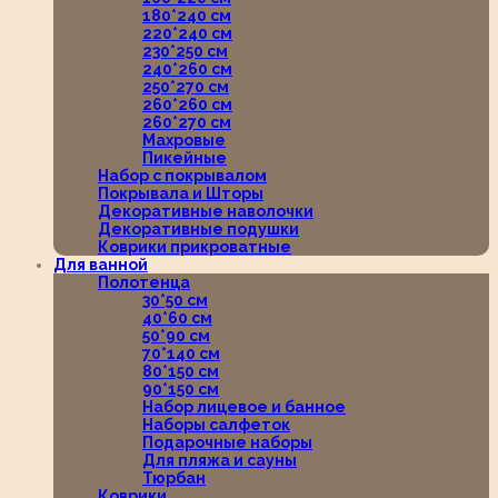
180*240 см
220*240 см
230*250 см
240*260 см
250*270 см
260*260 см
260*270 см
Махровые
Пикейные
Набор с покрывалом
Покрывала и Шторы
Декоративные наволочки
Декоративные подушки
Коврики прикроватные
Для ванной
Полотенца
30*50 см
40*60 см
50*90 см
70*140 см
80*150 см
90*150 см
Набор лицевое и банное
Наборы салфеток
Подарочные наборы
Для пляжа и сауны
Тюрбан
Коврики