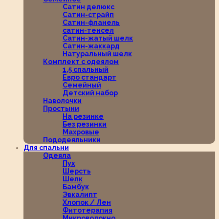
Сатин делюкс
Сатин-страйп
Сатин-фланель
сатин-тенсел
Сатин-жатый шелк
Сатин-жаккард
Натуральный шелк
Комплект с одеялом
1,5 спальный
Евро стандарт
Семейный
Детский набор
Наволочки
Простыни
На резинке
Без резинки
Махровые
Пододеяльники
Для спальни
Одеяла
Пух
Шерсть
Шелк
Бамбук
Эвкалипт
Хлопок / Лен
Фитотерапия
Микроволокно