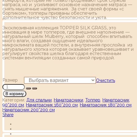
комфорта, которые не только продлевают срок службы
матраса, но и усиливают основное назначение матраса —
снять мышечные напряжения. За счет своей формы «с
бортиком», топперы призваны обеспечить
дополнительное чувство безопасности и уюта.
Эксклюзивная коллекция TOPPER SILK GRASS, это
инновация в мире топперов, где внешнее наполнение —
натуральный шелк Mulberry, который способен впитывать
много влаги, создавая ощущение идеального
микроклимата вашей постели, а внутренняя прослойка из
натурального хлопка которая оказывает уравновешивает и
регулирует свойства шелка благодаря естественным
системам вентиляции созданных самой природой.
Размер
Очистить
В корзину
Категории:
Для спальни
,
Наматрасники
,
Топпер
,
Наматрасник
90*200 см
,
Наматрасник 160*200 см
,
Наматрасник 180*200 см
,
Наматрасник 200*200 см
Share