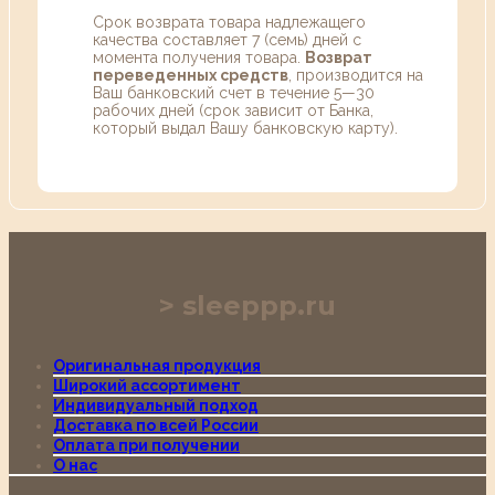
Срок возврата товара надлежащего
качества составляет 7 (семь) дней с
момента получения товара.
Возврат
переведенных средств
, производится на
Ваш банковский счет в течение 5—30
рабочих дней (срок зависит от Банка,
который выдал Вашу банковскую карту).
sleeppp.ru
Оригинальная продукция
Широкий ассортимент
Индивидуальный подход
Доставка по всей России
Оплата при получении
О нас