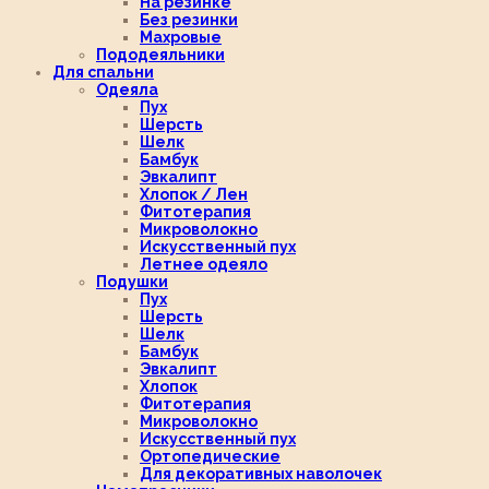
На резинке
Без резинки
Махровые
Пододеяльники
Для спальни
Одеяла
Пух
Шерсть
Шелк
Бамбук
Эвкалипт
Хлопок / Лен
Фитотерапия
Микроволокно
Искусственный пух
Летнее одеяло
Подушки
Пух
Шерсть
Шелк
Бамбук
Эвкалипт
Хлопок
Фитотерапия
Микроволокно
Искусственный пух
Ортопедические
Для декоративных наволочек