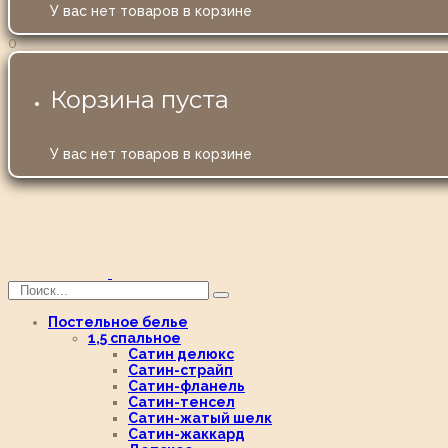
У вас нет товаров в корзине
0
Корзина пуста
У вас нет товаров в корзине
Постельное белье
1,5 спальное
Сатин делюкс
Сатин-страйп
Сатин-фланель
Сатин-тенсел
Сатин-жатый шелк
Сатин-жаккард