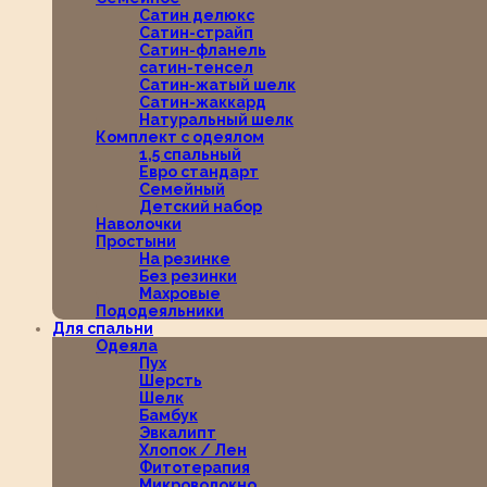
Сатин делюкс
Сатин-страйп
Сатин-фланель
сатин-тенсел
Сатин-жатый шелк
Сатин-жаккард
Натуральный шелк
Комплект с одеялом
1,5 спальный
Евро стандарт
Семейный
Детский набор
Наволочки
Простыни
На резинке
Без резинки
Махровые
Пододеяльники
Для спальни
Одеяла
Пух
Шерсть
Шелк
Бамбук
Эвкалипт
Хлопок / Лен
Фитотерапия
Микроволокно