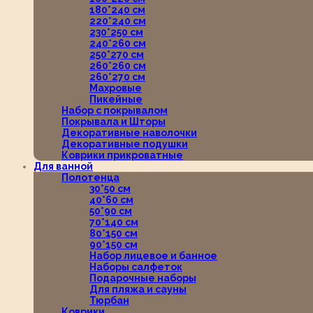
180*240 см
220*240 см
230*250 см
240*260 см
250*270 см
260*260 см
260*270 см
Махровые
Пикейные
Набор с покрывалом
Покрывала и Шторы
Декоративные наволочки
Декоративные подушки
Коврики прикроватные
Для ванной
Полотенца
30*50 см
40*60 см
50*90 см
70*140 см
80*150 см
90*150 см
Набор лицевое и банное
Наборы салфеток
Подарочные наборы
Для пляжа и сауны
Тюрбан
Коврики