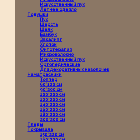
Искусственный пух
Летнее одеяло
Подушки
Пух
Шерсть
Шелк
Бамбук
Эвкалипт
Хлопок
Фитотерапия
Микроволокно
Искусственный пух
Ортопедические
Для декоративных наволочек
Наматрасники
Топпер
60*120 см
90*200 см
100*200 см
120*200 см
140*200 см
160*200 см
180*200 см
200*200 см
Пледы
Покрывала
150*220 см
160*220 см