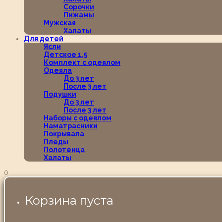
Сорочки
Пижамы
Мужская
Халаты
Для детей
Ясли
Детское 1,5
Комплект с одеялом
Одеяла
До 3 лет
После 3 лет
Подушки
До 3 лет
После 3 лет
Наборы с одеялом
Наматрасники
Покрывала
Пледы
Полотенца
Халаты
0
Корзина пуста