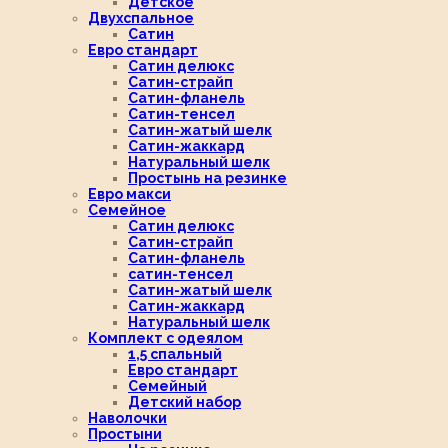
Детское
Двухспальное
Сатин
Евро стандарт
Сатин делюкс
Сатин-страйп
Сатин-фланель
Сатин-тенсел
Сатин-жатый шелк
Сатин-жаккард
Натуральный шелк
Простынь на резинке
Евро макси
Семейное
Сатин делюкс
Сатин-страйп
Сатин-фланель
сатин-тенсел
Сатин-жатый шелк
Сатин-жаккард
Натуральный шелк
Комплект с одеялом
1,5 спальный
Евро стандарт
Семейный
Детский набор
Наволочки
Простыни