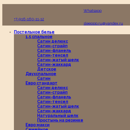
Пн-Вс с 10:00 до 19:00
Whatsapp
+7-916-160-11-12
sleeppp.ru@yandex.ru
Постельное белье
1,5 спальное
Сатин делюкс
Сатин-страйп
Сатин-фланель
Сатин-тенсел
Сатин-жатый шелк
Сатин-жаккард
Детское
Двухспальное
Сатин
Евро стандарт
Сатин делюкс
Сатин-страйп
Сатин-фланель
Сатин-тенсел
Сатин-жатый шелк
Сатин-жаккард
Натуральный шелк
Простынь на резинке
Евро макси
Семейное