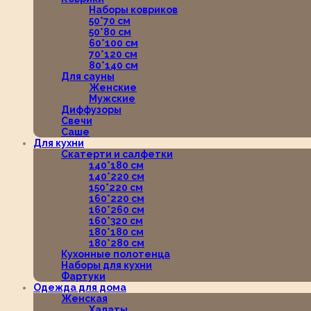
Наборы ковриков
50*70 см
50*80 см
60*100 см
70*120 см
80*140 см
Для сауны
Женские
Мужские
Диффузоры
Свечи
Саше
Для кухни
Скатерти и салфетки
140*180 см
140*220 см
150*220 см
160*220 см
160*260 см
160*320 см
180*180 см
180*280 см
Кухонные полотенца
Наборы для кухни
Фартуки
Одежда для дома
Женская
Халаты