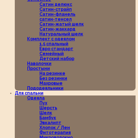
Сатин делюкс
Сатин-страйп
Сатин-фланель
сатин-тенсел
Сатин-жатый шелк
Сатин-жаккард
Натуральный шелк
Комплект с одеялом
1,5 спальный
Евро стандарт
Семейный
Детский набор
Наволочки
Простыни
На резинке
Без резинки
Махровые
Пододеяльники
Для спальни
Одеяла
Пух
Шерсть
Шелк
Бамбук
Эвкалипт
Хлопок / Лен
Фитотерапия
Микроволокно