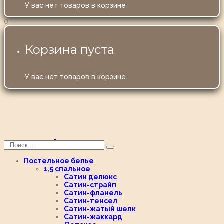
У вас нет товаров в корзине
0
Корзина пуста
У вас нет товаров в корзине
Постельное белье
1,5 спальное
Сатин делюкс
Сатин-страйп
Сатин-фланель
Сатин-тенсел
Сатин-жатый шелк
Сатин-жаккард