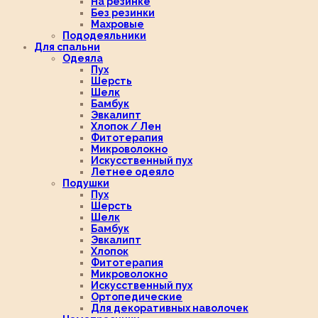
На резинке
Без резинки
Махровые
Пододеяльники
Для спальни
Одеяла
Пух
Шерсть
Шелк
Бамбук
Эвкалипт
Хлопок / Лен
Фитотерапия
Микроволокно
Искусственный пух
Летнее одеяло
Подушки
Пух
Шерсть
Шелк
Бамбук
Эвкалипт
Хлопок
Фитотерапия
Микроволокно
Искусственный пух
Ортопедические
Для декоративных наволочек