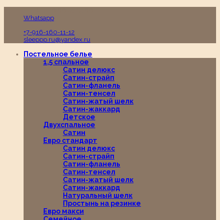
Пн-Вс с 10:00 до 19:00
Whatsapp
+7-916-160-11-12
sleeppp.ru@yandex.ru
Постельное белье
1,5 спальное
Сатин делюкс
Сатин-страйп
Сатин-фланель
Сатин-тенсел
Сатин-жатый шелк
Сатин-жаккард
Детское
Двухспальное
Сатин
Евро стандарт
Сатин делюкс
Сатин-страйп
Сатин-фланель
Сатин-тенсел
Сатин-жатый шелк
Сатин-жаккард
Натуральный шелк
Простынь на резинке
Евро макси
Семейное