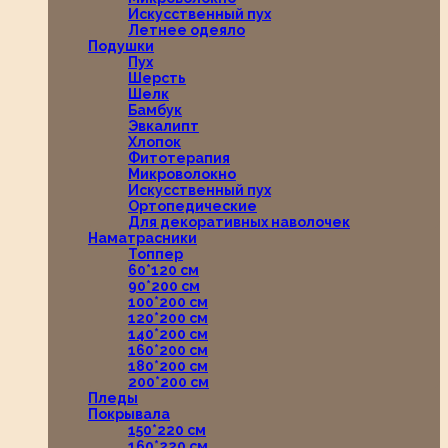
Искусственный пух
Летнее одеяло
Подушки
Пух
Шерсть
Шелк
Бамбук
Эвкалипт
Хлопок
Фитотерапия
Микроволокно
Искусственный пух
Ортопедические
Для декоративных наволочек
Наматрасники
Топпер
60*120 см
90*200 см
100*200 см
120*200 см
140*200 см
160*200 см
180*200 см
200*200 см
Пледы
Покрывала
150*220 см
160*220 см