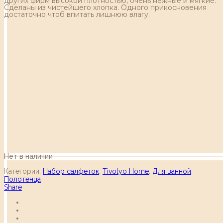
других фирм высокой плотностью, очень нежные и мягкие.
Сделаны из чистейшего хлопка. Одного прикосновения
достаточно чтоб впитать лишнюю влагу.
Нет в наличии
Категории:
Набор салфеток
,
Tivolyo Home
,
Для ванной
,
Полотенца
Share