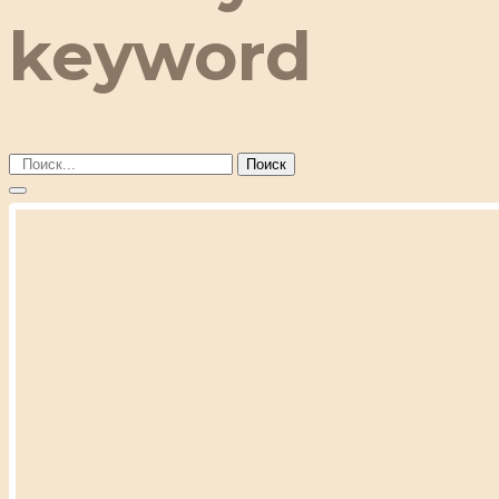
keyword
Поиск