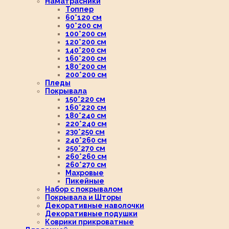
Наматрасники
Топпер
60*120 см
90*200 см
100*200 см
120*200 см
140*200 см
160*200 см
180*200 см
200*200 см
Пледы
Покрывала
150*220 см
160*220 см
180*240 см
220*240 см
230*250 см
240*260 см
250*270 см
260*260 см
260*270 см
Махровые
Пикейные
Набор с покрывалом
Покрывала и Шторы
Декоративные наволочки
Декоративные подушки
Коврики прикроватные