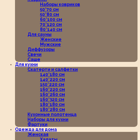
Наборы ковриков
50*70 см
50*80 см
60*100 см
70*120 см
80*140 см
Для сауны
Женские
Мужские
Диффузоры
Свечи
Саше
Для кухни
Скатерти и салфетки
140*180 см
140*220 см
150*220 см
160*220 см
160*260 см
160*320 см
180*180 см
180*280 см
Кухонные полотенца
Наборы для кухни
Фартуки
Одежда для дома
Женская
Халаты