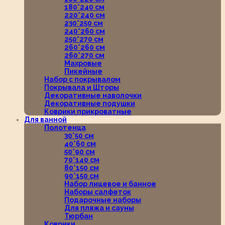
180*240 см
220*240 см
230*250 см
240*260 см
250*270 см
260*260 см
260*270 см
Махровые
Пикейные
Набор с покрывалом
Покрывала и Шторы
Декоративные наволочки
Декоративные подушки
Коврики прикроватные
Для ванной
Полотенца
30*50 см
40*60 см
50*90 см
70*140 см
80*150 см
90*150 см
Набор лицевое и банное
Наборы салфеток
Подарочные наборы
Для пляжа и сауны
Тюрбан
Коврики