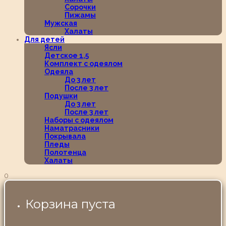
Сорочки
Пижамы
Мужская
Халаты
Для детей
Ясли
Детское 1,5
Комплект с одеялом
Одеяла
До 3 лет
После 3 лет
Подушки
До 3 лет
После 3 лет
Наборы с одеялом
Наматрасники
Покрывала
Пледы
Полотенца
Халаты
0
Корзина пуста