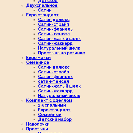
Детское
Двухспальное
Сатин
Евро стандарт
Сатин делюкс
Сатин-страйп
Сатин-фланель
Сатин-тенсел
Сатин-жатый шелк
Сатин-жаккард
Натуральный шелк
Простынь на резинке
Евро макси
Семейное
Сатин делюкс
Сатин-страйп
Сатин-фланель
сатин-тенсел
Сатин-жатый шелк
Сатин-жаккард
Натуральный шелк
Комплект с одеялом
1,5 спальный
Евро стандарт
Семейный
Детский набор
Наволочки
Простыни