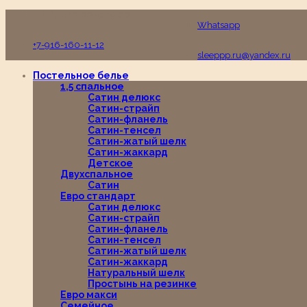
Пн-Вс с 10:00 до 19:00
Whatsapp
+7-916-160-11-12
sleeppp.ru@yandex.ru
Постельное белье
1,5 спальное
Сатин делюкс
Сатин-страйп
Сатин-фланель
Сатин-тенсел
Сатин-жатый шелк
Сатин-жаккард
Детское
Двухспальное
Сатин
Евро стандарт
Сатин делюкс
Сатин-страйп
Сатин-фланель
Сатин-тенсел
Сатин-жатый шелк
Сатин-жаккард
Натуральный шелк
Простынь на резинке
Евро макси
Семейное