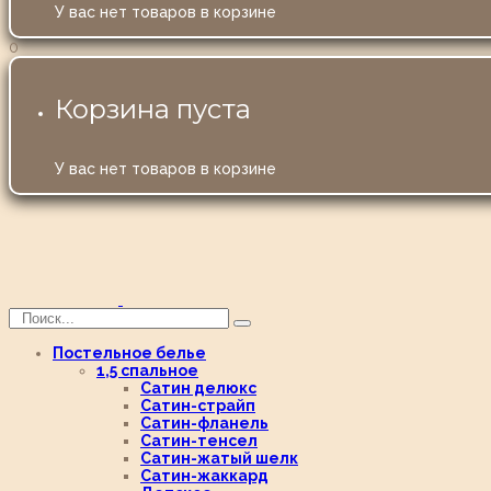
У вас нет товаров в корзине
0
Корзина пуста
У вас нет товаров в корзине
Постельное белье
1,5 спальное
Сатин делюкс
Сатин-страйп
Сатин-фланель
Сатин-тенсел
Сатин-жатый шелк
Сатин-жаккард