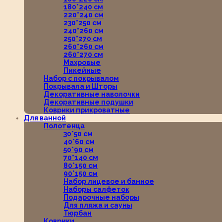
180*240 см
220*240 см
230*250 см
240*260 см
250*270 см
260*260 см
260*270 см
Махровые
Пикейные
Набор с покрывалом
Покрывала и Шторы
Декоративные наволочки
Декоративные подушки
Коврики прикроватные
Для ванной
Полотенца
30*50 см
40*60 см
50*90 см
70*140 см
80*150 см
90*150 см
Набор лицевое и банное
Наборы салфеток
Подарочные наборы
Для пляжа и сауны
Тюрбан
Коврики