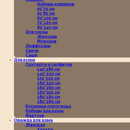
Наборы ковриков
50*70 см
50*80 см
60*100 см
70*120 см
80*140 см
Для сауны
Женские
Мужские
Диффузоры
Свечи
Саше
Для кухни
Скатерти и салфетки
140*180 см
140*220 см
150*220 см
160*220 см
160*260 см
160*320 см
180*180 см
180*280 см
Кухонные полотенца
Наборы для кухни
Фартуки
Одежда для дома
Женская
Халаты