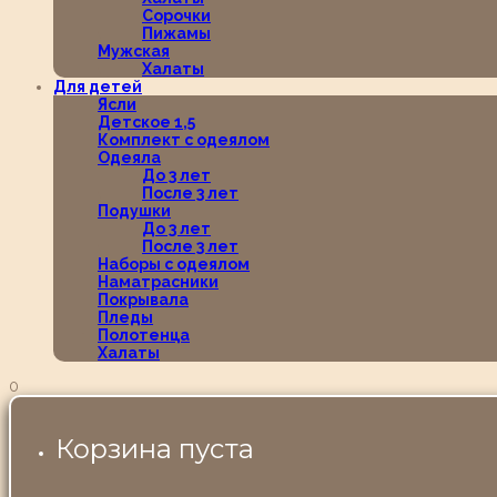
Сорочки
Пижамы
Мужская
Халаты
Для детей
Ясли
Детское 1,5
Комплект с одеялом
Одеяла
До 3 лет
После 3 лет
Подушки
До 3 лет
После 3 лет
Наборы с одеялом
Наматрасники
Покрывала
Пледы
Полотенца
Халаты
0
Корзина пуста