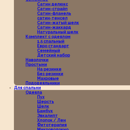
Сатин делюкс
Сатин-страйп
Сатин-фланель
сатин-тенсел
Сатин-жатый шелк
Сатин-жаккард
Натуральный шелк
Комплект с одеялом
1,5 спальный
Евро стандарт
Семейный
Детский набор
Наволочки
Простыни
На резинке
Без резинки
Махровые
Пододеяльники
Для спальни
Одеяла
Пух
Шерсть
Шелк
Бамбук
Эвкалипт
Хлопок / Лен
Фитотерапия
Микроволокно