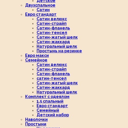
Детское
Двухспальное
Сатин
Евро стандарт
Сатин делюкс
Сатин-страйп
Сатин-фланель
Сатин-тенсел
Сатин-жатый шелк
Сатин-жаккард
Натуральный шелк
Простынь на резинке
Евро макси
Семейное
Сатин делюкс
Сатин-страйп
Сатин-фланель
сатин-тенсел
Сатин-жатый шелк
Сатин-жаккард
Натуральный шелк
Комплект с одеялом
1,5 спальный
Евро стандарт
Семейный
Детский набор
Наволочки
Простыни