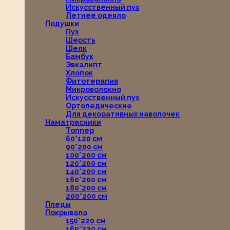
Искусственный пух
Летнее одеяло
Подушки
Пух
Шерсть
Шелк
Бамбук
Эвкалипт
Хлопок
Фитотерапия
Микроволокно
Искусственный пух
Ортопедические
Для декоративных наволочек
Наматрасники
Топпер
60*120 см
90*200 см
100*200 см
120*200 см
140*200 см
160*200 см
180*200 см
200*200 см
Пледы
Покрывала
150*220 см
160*220 см