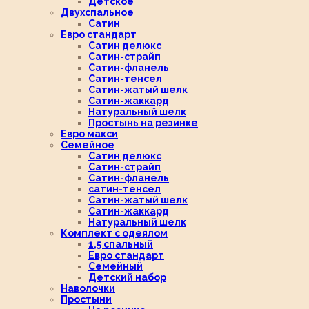
Детское
Двухспальное
Сатин
Евро стандарт
Сатин делюкс
Сатин-страйп
Сатин-фланель
Сатин-тенсел
Сатин-жатый шелк
Сатин-жаккард
Натуральный шелк
Простынь на резинке
Евро макси
Семейное
Сатин делюкс
Сатин-страйп
Сатин-фланель
сатин-тенсел
Сатин-жатый шелк
Сатин-жаккард
Натуральный шелк
Комплект с одеялом
1,5 спальный
Евро стандарт
Семейный
Детский набор
Наволочки
Простыни