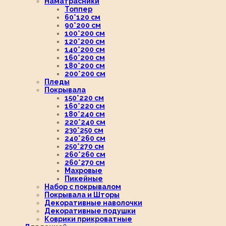
Наматрасники
Топпер
60*120 см
90*200 см
100*200 см
120*200 см
140*200 см
160*200 см
180*200 см
200*200 см
Пледы
Покрывала
150*220 см
160*220 см
180*240 см
220*240 см
230*250 см
240*260 см
250*270 см
260*260 см
260*270 см
Махровые
Пикейные
Набор с покрывалом
Покрывала и Шторы
Декоративные наволочки
Декоративные подушки
Коврики прикроватные