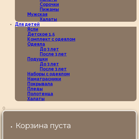
Сорочки
Пижамы
Мужская
Халаты
Для детей
Ясли
Детское 1,5
Комплект с одеялом
Одеяла
До 3 лет
После 3 лет
Подушки
До 3 лет
После 3 лет
Наборы с одеялом
Наматрасники
Покрывала
Пледы
Полотенца
Халаты
0
Корзина пуста