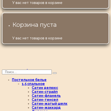
У вас нет товаров в корзине
0
Корзина пуста
У вас нет товаров в корзине
Постельное белье
1,5 спальное
Сатин делюкс
Сатин-страйп
Сатин-фланель
Сатин-тенсел
Сатин-жатый шелк
Сатин-жаккард