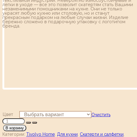
текстильной индустрии. Невероятно износоустойчивые и
легки в уходе — все это позволит скатертям стать Вашими
незаменимыми помощниками на кухне. Они не только
украсят любую кухню или столовую, но и станут
прекрасным подарком на любые случаи жизни. Изделие
бережно сложено в подарочную упаковку с логотипом
бренда.
Цвет
Очистить
В корзину
Категории:
Tivolyo Home
,
Для кухни
,
Скатерти и салфетки
,