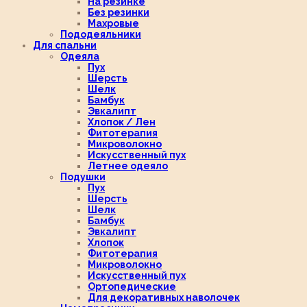
На резинке
Без резинки
Махровые
Пододеяльники
Для спальни
Одеяла
Пух
Шерсть
Шелк
Бамбук
Эвкалипт
Хлопок / Лен
Фитотерапия
Микроволокно
Искусственный пух
Летнее одеяло
Подушки
Пух
Шерсть
Шелк
Бамбук
Эвкалипт
Хлопок
Фитотерапия
Микроволокно
Искусственный пух
Ортопедические
Для декоративных наволочек