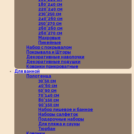
180*240 см
220*240 см
230*250 см
240*260 см
250*270 см
260*260 см
260*270 см
Махровые
Пикейные
Набор с покрывалом
Покрывала и Шторы
Декоративные наволочки
Декоративные подушки
Коврики прикроватные
Для ванной
Полотенца
30*50 см
40*60 см
50*90 см
70*140 см
80*150 см
90*150 см
Набор лицевое и банное
Наборы салфеток
Подарочные наборы
Для пляжа и сауны
Тюрбан
Коврики