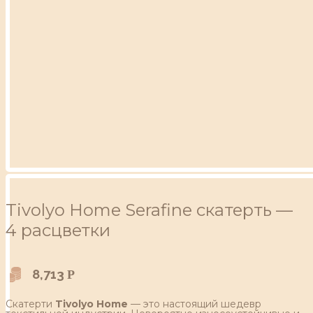
Tivolyo Home Serafine скатерть —
4 расцветки
8,713
Р
Скатерти
Tivolyo Home
— это настоящий шедевр