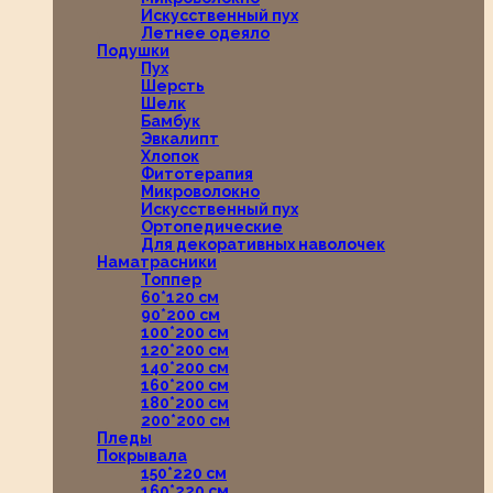
Искусственный пух
Летнее одеяло
Подушки
Пух
Шерсть
Шелк
Бамбук
Эвкалипт
Хлопок
Фитотерапия
Микроволокно
Искусственный пух
Ортопедические
Для декоративных наволочек
Наматрасники
Топпер
60*120 см
90*200 см
100*200 см
120*200 см
140*200 см
160*200 см
180*200 см
200*200 см
Пледы
Покрывала
150*220 см
160*220 см