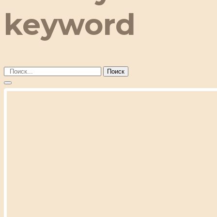
keyword
Поиск