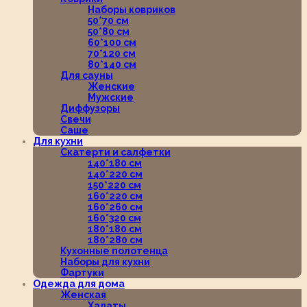
Наборы ковриков
50*70 см
50*80 см
60*100 см
70*120 см
80*140 см
Для сауны
Женские
Мужские
Диффузоры
Свечи
Саше
Для кухни
Скатерти и салфетки
140*180 см
140*220 см
150*220 см
160*220 см
160*260 см
160*320 см
180*180 см
180*280 см
Кухонные полотенца
Наборы для кухни
Фартуки
Одежда для дома
Женская
Халаты