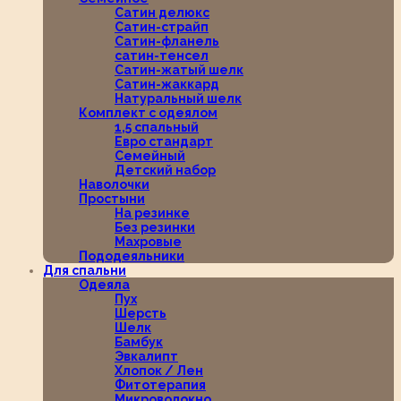
Сатин делюкс
Сатин-страйп
Сатин-фланель
сатин-тенсел
Сатин-жатый шелк
Сатин-жаккард
Натуральный шелк
Комплект с одеялом
1,5 спальный
Евро стандарт
Семейный
Детский набор
Наволочки
Простыни
На резинке
Без резинки
Махровые
Пододеяльники
Для спальни
Одеяла
Пух
Шерсть
Шелк
Бамбук
Эвкалипт
Хлопок / Лен
Фитотерапия
Микроволокно