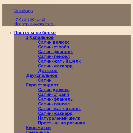
Пн-Вс с 10:00 до 19:00
Whatsapp
+7-916-160-11-12
sleeppp.ru@yandex.ru
Постельное белье
1,5 спальное
Сатин делюкс
Сатин-страйп
Сатин-фланель
Сатин-тенсел
Сатин-жатый шелк
Сатин-жаккард
Детское
Двухспальное
Сатин
Евро стандарт
Сатин делюкс
Сатин-страйп
Сатин-фланель
Сатин-тенсел
Сатин-жатый шелк
Сатин-жаккард
Натуральный шелк
Простынь на резинке
Евро макси
Семейное