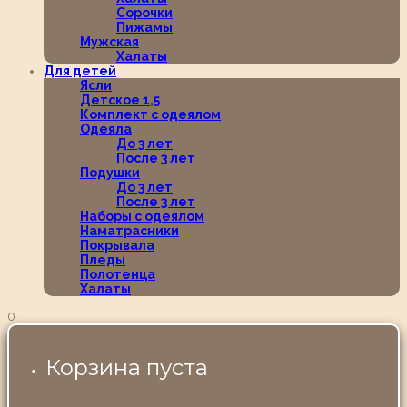
Сорочки
Пижамы
Мужская
Халаты
Для детей
Ясли
Детское 1,5
Комплект с одеялом
Одеяла
До 3 лет
После 3 лет
Подушки
До 3 лет
После 3 лет
Наборы с одеялом
Наматрасники
Покрывала
Пледы
Полотенца
Халаты
0
Корзина пуста