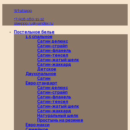
Пн-Вс с 10:00 до 19:00
Whatsapp
+7-916-160-11-12
sleeppp.ru@yandex.ru
Постельное белье
1,5 спальное
Сатин делюкс
Сатин-страйп
Сатин-фланель
Сатин-тенсел
Сатин-жатый шелк
Сатин-жаккард
Детское
Двухспальное
Сатин
Евро стандарт
Сатин делюкс
Сатин-страйп
Сатин-фланель
Сатин-тенсел
Сатин-жатый шелк
Сатин-жаккард
Натуральный шелк
Простынь на резинке
Евро макси
Семейное