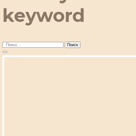
keyword
Поиск