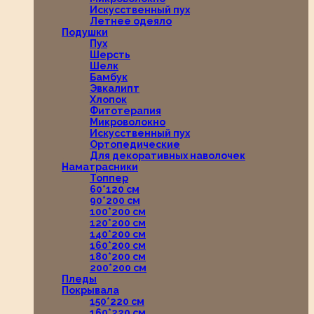
Искусственный пух
Летнее одеяло
Подушки
Пух
Шерсть
Шелк
Бамбук
Эвкалипт
Хлопок
Фитотерапия
Микроволокно
Искусственный пух
Ортопедические
Для декоративных наволочек
Наматрасники
Топпер
60*120 см
90*200 см
100*200 см
120*200 см
140*200 см
160*200 см
180*200 см
200*200 см
Пледы
Покрывала
150*220 см
160*220 см