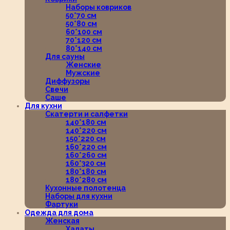
Наборы ковриков
50*70 см
50*80 см
60*100 см
70*120 см
80*140 см
Для сауны
Женские
Мужские
Диффузоры
Свечи
Саше
Для кухни
Скатерти и салфетки
140*180 см
140*220 см
150*220 см
160*220 см
160*260 см
160*320 см
180*180 см
180*280 см
Кухонные полотенца
Наборы для кухни
Фартуки
Одежда для дома
Женская
Халаты