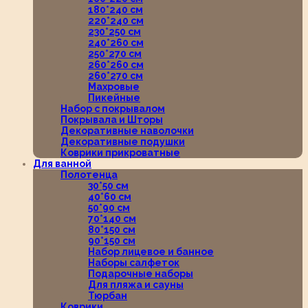
180*240 см
220*240 см
230*250 см
240*260 см
250*270 см
260*260 см
260*270 см
Махровые
Пикейные
Набор с покрывалом
Покрывала и Шторы
Декоративные наволочки
Декоративные подушки
Коврики прикроватные
Для ванной
Полотенца
30*50 см
40*60 см
50*90 см
70*140 см
80*150 см
90*150 см
Набор лицевое и банное
Наборы салфеток
Подарочные наборы
Для пляжа и сауны
Тюрбан
Коврики