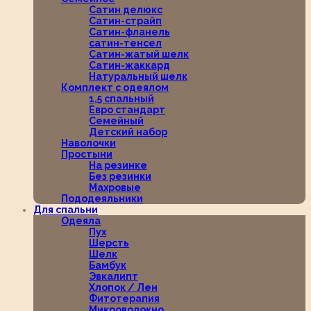
Сатин делюкс
Сатин-страйп
Сатин-фланель
сатин-тенсел
Сатин-жатый шелк
Сатин-жаккард
Натуральный шелк
Комплект с одеялом
1,5 спальный
Евро стандарт
Семейный
Детский набор
Наволочки
Простыни
На резинке
Без резинки
Махровые
Пододеяльники
Для спальни
Одеяла
Пух
Шерсть
Шелк
Бамбук
Эвкалипт
Хлопок / Лен
Фитотерапия
Микроволокно