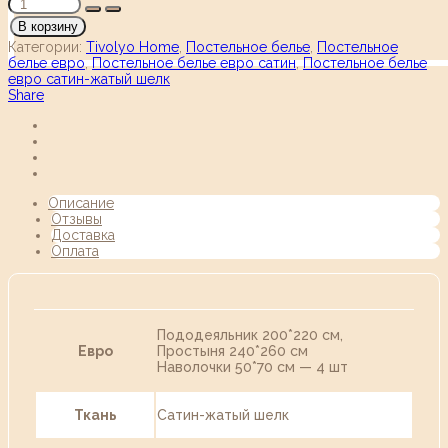
В корзину
Категории:
Tivolyo Home
,
Постельное белье
,
Постельное
белье евро
,
Постельное белье евро сатин
,
Постельное белье
евро сатин-жатый шелк
Share
Описание
Отзывы
Доставка
Оплата
Пододеяльник 200*220 см,
Евро
Простыня 240*260 см
Наволочки 50*70 см — 4 шт
Ткань
Сатин-жатый шелк