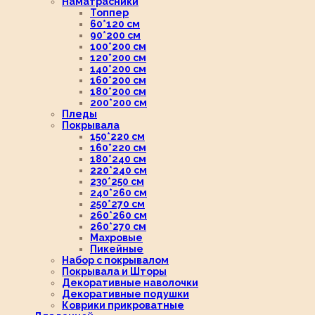
Наматрасники
Топпер
60*120 см
90*200 см
100*200 см
120*200 см
140*200 см
160*200 см
180*200 см
200*200 см
Пледы
Покрывала
150*220 см
160*220 см
180*240 см
220*240 см
230*250 см
240*260 см
250*270 см
260*260 см
260*270 см
Махровые
Пикейные
Набор с покрывалом
Покрывала и Шторы
Декоративные наволочки
Декоративные подушки
Коврики прикроватные