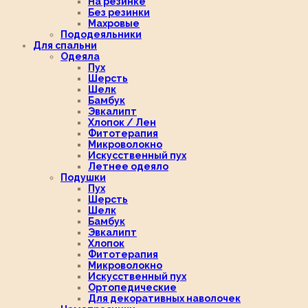
На резинке
Без резинки
Махровые
Пододеяльники
Для спальни
Одеяла
Пух
Шерсть
Шелк
Бамбук
Эвкалипт
Хлопок / Лен
Фитотерапия
Микроволокно
Искусственный пух
Летнее одеяло
Подушки
Пух
Шерсть
Шелк
Бамбук
Эвкалипт
Хлопок
Фитотерапия
Микроволокно
Искусственный пух
Ортопедические
Для декоративных наволочек