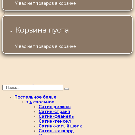
У вас нет товаров в корзине
0
Корзина пуста
У вас нет товаров в корзине
Постельное белье
1,5 спальное
Сатин делюкс
Сатин-страйп
Сатин-фланель
Сатин-тенсел
Сатин-жатый шелк
Сатин-жаккард