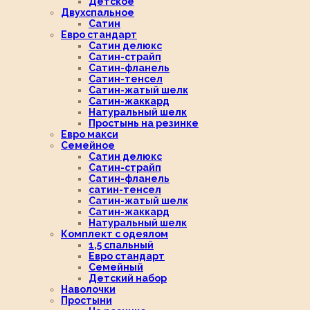
Детское
Двухспальное
Сатин
Евро стандарт
Сатин делюкс
Сатин-страйп
Сатин-фланель
Сатин-тенсел
Сатин-жатый шелк
Сатин-жаккард
Натуральный шелк
Простынь на резинке
Евро макси
Семейное
Сатин делюкс
Сатин-страйп
Сатин-фланель
сатин-тенсел
Сатин-жатый шелк
Сатин-жаккард
Натуральный шелк
Комплект с одеялом
1,5 спальный
Евро стандарт
Семейный
Детский набор
Наволочки
Простыни