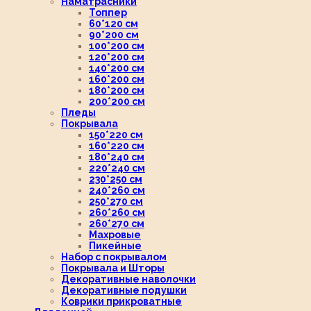
Наматрасники
Топпер
60*120 см
90*200 см
100*200 см
120*200 см
140*200 см
160*200 см
180*200 см
200*200 см
Пледы
Покрывала
150*220 см
160*220 см
180*240 см
220*240 см
230*250 см
240*260 см
250*270 см
260*260 см
260*270 см
Махровые
Пикейные
Набор с покрывалом
Покрывала и Шторы
Декоративные наволочки
Декоративные подушки
Коврики прикроватные