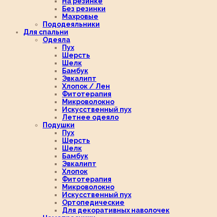
На резинке
Без резинки
Махровые
Пододеяльники
Для спальни
Одеяла
Пух
Шерсть
Шелк
Бамбук
Эвкалипт
Хлопок / Лен
Фитотерапия
Микроволокно
Искусственный пух
Летнее одеяло
Подушки
Пух
Шерсть
Шелк
Бамбук
Эвкалипт
Хлопок
Фитотерапия
Микроволокно
Искусственный пух
Ортопедические
Для декоративных наволочек