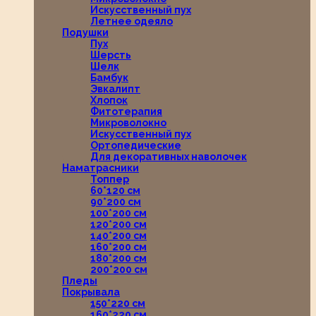
Искусственный пух
Летнее одеяло
Подушки
Пух
Шерсть
Шелк
Бамбук
Эвкалипт
Хлопок
Фитотерапия
Микроволокно
Искусственный пух
Ортопедические
Для декоративных наволочек
Наматрасники
Топпер
60*120 см
90*200 см
100*200 см
120*200 см
140*200 см
160*200 см
180*200 см
200*200 см
Пледы
Покрывала
150*220 см
160*220 см