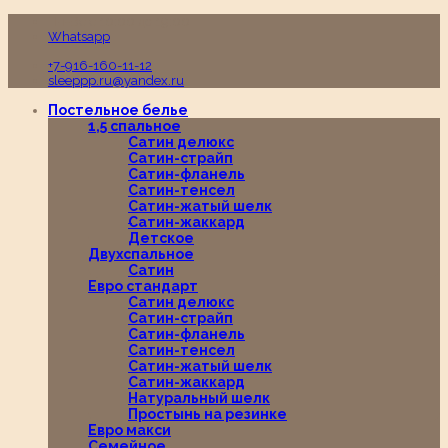
Пн-Вс с 10:00 до 19:00
Whatsapp
+7-916-160-11-12
sleeppp.ru@yandex.ru
Постельное белье
1,5 спальное
Сатин делюкс
Сатин-страйп
Сатин-фланель
Сатин-тенсел
Сатин-жатый шелк
Сатин-жаккард
Детское
Двухспальное
Сатин
Евро стандарт
Сатин делюкс
Сатин-страйп
Сатин-фланель
Сатин-тенсел
Сатин-жатый шелк
Сатин-жаккард
Натуральный шелк
Простынь на резинке
Евро макси
Семейное