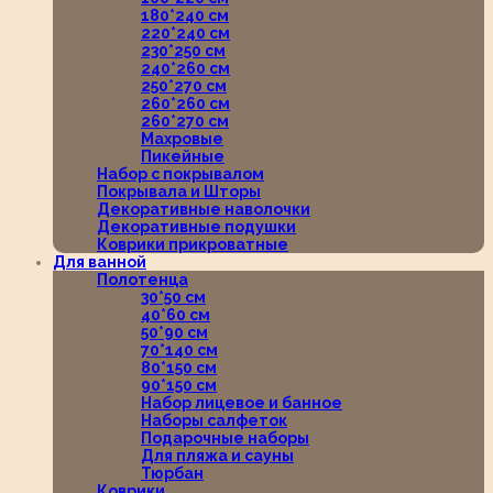
180*240 см
220*240 см
230*250 см
240*260 см
250*270 см
260*260 см
260*270 см
Махровые
Пикейные
Набор с покрывалом
Покрывала и Шторы
Декоративные наволочки
Декоративные подушки
Коврики прикроватные
Для ванной
Полотенца
30*50 см
40*60 см
50*90 см
70*140 см
80*150 см
90*150 см
Набор лицевое и банное
Наборы салфеток
Подарочные наборы
Для пляжа и сауны
Тюрбан
Коврики