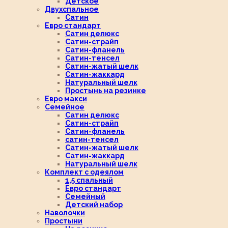
Детское
Двухспальное
Сатин
Евро стандарт
Сатин делюкс
Сатин-страйп
Сатин-фланель
Сатин-тенсел
Сатин-жатый шелк
Сатин-жаккард
Натуральный шелк
Простынь на резинке
Евро макси
Семейное
Сатин делюкс
Сатин-страйп
Сатин-фланель
сатин-тенсел
Сатин-жатый шелк
Сатин-жаккард
Натуральный шелк
Комплект с одеялом
1,5 спальный
Евро стандарт
Семейный
Детский набор
Наволочки
Простыни