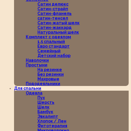
Сатин делюкс
Сатин-страйп
Сатин-фланель
сатин-тенсел
Сатин-жатый шелк
Сатин-жаккард
Натуральный шелк
Комплект с одеялом
1,5 спальный
Евро стандарт
Семейный
Детский набор
Наволочки
Простыни
На резинке
Без резинки
Махровые
Пододеяльники
Для спальни
Одеяла
Пух
Шерсть
Шелк
Бамбук
Эвкалипт
Хлопок / Лен
Фитотерапия
Микроволокно