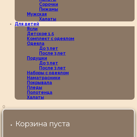
Сорочки
Пижамы
Мужская
Халаты
Для детей
Ясли
Детское 1,5
Комплект с одеялом
Одеяла
До 3 лет
После 3 лет
Подушки
До 3 лет
После 3 лет
Наборы с одеялом
Наматрасники
Покрывала
Пледы
Полотенца
Халаты
0
Корзина пуста