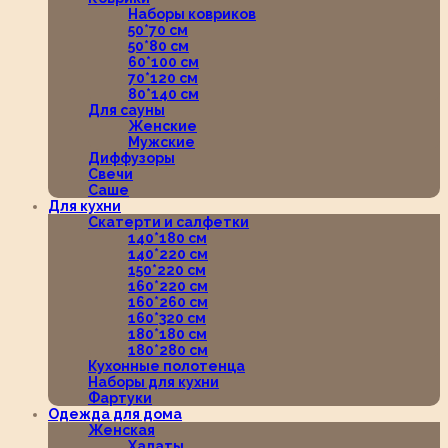
Наборы ковриков
50*70 см
50*80 см
60*100 см
70*120 см
80*140 см
Для сауны
Женские
Мужские
Диффузоры
Свечи
Саше
Для кухни
Скатерти и салфетки
140*180 см
140*220 см
150*220 см
160*220 см
160*260 см
160*320 см
180*180 см
180*280 см
Кухонные полотенца
Наборы для кухни
Фартуки
Одежда для дома
Женская
Халаты