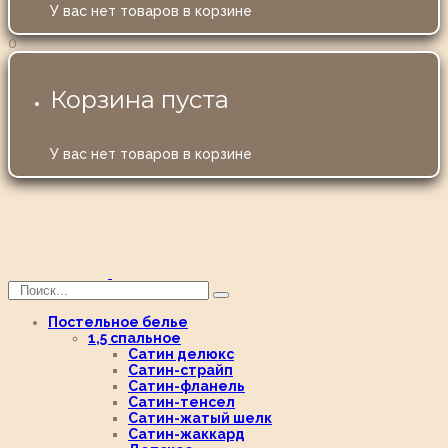
У вас нет товаров в корзине
0
Корзина пуста
У вас нет товаров в корзине
Постельное белье
1,5 спальное
Сатин делюкс
Сатин-страйп
Сатин-фланель
Сатин-тенсел
Сатин-жатый шелк
Сатин-жаккард