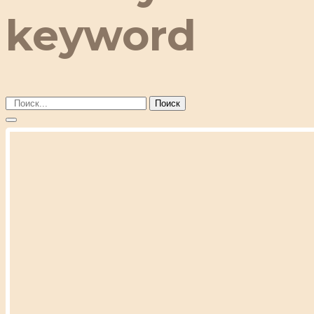
keyword
Поиск