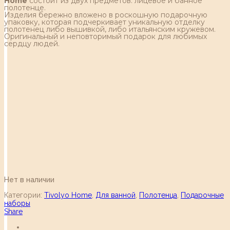
Home
состоит из двух предметов: лицевое и банное
полотенце.
Изделия бережно вложено в роскошную подарочную
упаковку, которая подчеркивает уникальную отделку
полотенец либо вышивкой, либо итальянским кружевом.
Оригинальный и неповторимый подарок для любимых
сердцу людей.
Нет в наличии
Категории:
Tivolyo Home
,
Для ванной
,
Полотенца
,
Подарочные
наборы
Share