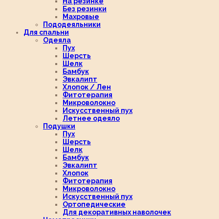
На резинке
Без резинки
Махровые
Пододеяльники
Для спальни
Одеяла
Пух
Шерсть
Шелк
Бамбук
Эвкалипт
Хлопок / Лен
Фитотерапия
Микроволокно
Искусственный пух
Летнее одеяло
Подушки
Пух
Шерсть
Шелк
Бамбук
Эвкалипт
Хлопок
Фитотерапия
Микроволокно
Искусственный пух
Ортопедические
Для декоративных наволочек