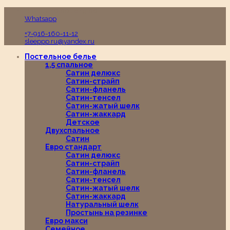
Пн-Вс с 10:00 до 19:00
Whatsapp
+7-916-160-11-12
sleeppp.ru@yandex.ru
Постельное белье
1,5 спальное
Сатин делюкс
Сатин-страйп
Сатин-фланель
Сатин-тенсел
Сатин-жатый шелк
Сатин-жаккард
Детское
Двухспальное
Сатин
Евро стандарт
Сатин делюкс
Сатин-страйп
Сатин-фланель
Сатин-тенсел
Сатин-жатый шелк
Сатин-жаккард
Натуральный шелк
Простынь на резинке
Евро макси
Семейное