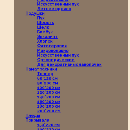
Искусственный пух
Летнее одеяло
Подушки
Пух
Шерсть
Шелк
Бамбук
Эвкалипт
Хлопок
Фитотерапия
Микроволокно
Искусственный пух
Ортопедические
Для декоративных наволочек
Наматрасники
Топпер
60*120 см
90*200 см
100*200 см
120*200 см
140*200 см
160*200 см
180*200 см
200*200 см
Пледы
Покрывала
150*220 см
160*220 см