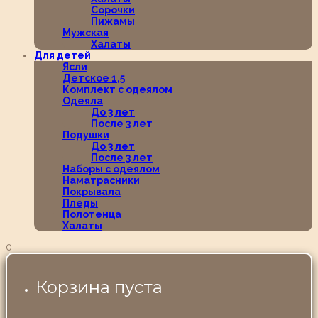
Сорочки
Пижамы
Мужская
Халаты
Для детей
Ясли
Детское 1,5
Комплект с одеялом
Одеяла
До 3 лет
После 3 лет
Подушки
До 3 лет
После 3 лет
Наборы с одеялом
Наматрасники
Покрывала
Пледы
Полотенца
Халаты
0
Корзина пуста