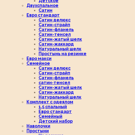
Детское
Двухспальное
Сатин
Евро стандарт
Сатин делюкс
Сатин-страйп
Сатин-фланель
Сатин-тенсел
Сатин-жатый шелк
Сатин-жаккард
Натуральный шелк
Простынь на резинке
Евро макси
Семейное
Сатин делюкс
Сатин-страйп
Сатин-фланель
сатин-тенсел
Сатин-жатый шелк
Сатин-жаккард
Натуральный шелк
Комплект с одеялом
1,5 спальный
Евро стандарт
Семейный
Детский набор
Наволочки
Простыни