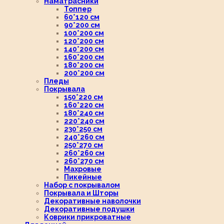
Наматрасники
Топпер
60*120 см
90*200 см
100*200 см
120*200 см
140*200 см
160*200 см
180*200 см
200*200 см
Пледы
Покрывала
150*220 см
160*220 см
180*240 см
220*240 см
230*250 см
240*260 см
250*270 см
260*260 см
260*270 см
Махровые
Пикейные
Набор с покрывалом
Покрывала и Шторы
Декоративные наволочки
Декоративные подушки
Коврики прикроватные