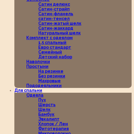
Сатин делюкс
Сатин-страйп
Сатин-фланель
сатин-тенсел
Сатин-жатый шелк
Сатин-жаккард
Натуральный шелк
Комплект с одеялом
1,5 спальный
Евро стандарт
Семейный
Детский набор
Наволочки
Простыни
На резинке
Без резинки
Махровые
Пододеяльники
Для спальни
Одеяла
Пух
Шерсть
Шелк
Бамбук
Эвкалипт
Хлопок / Лен
Фитотерапия
Микроволокно