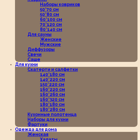
Наборы ковриков
50*70 см
50*80 см
60*100 см
70*120 см
80*140 см
Для сауны
Женские
Мужские
Диффузоры
Свечи
Саше
Для кухни
Скатерти и салфетки
140*180 см
140*220 см
150*220 см
160*220 см
160*260 см
160*320 см
180*180 см
180*280 см
Кухонные полотенца
Наборы для кухни
Фартуки
Одежда для дома
Женская
Халаты