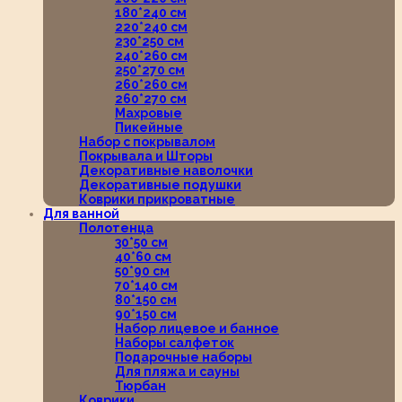
180*240 см
220*240 см
230*250 см
240*260 см
250*270 см
260*260 см
260*270 см
Махровые
Пикейные
Набор с покрывалом
Покрывала и Шторы
Декоративные наволочки
Декоративные подушки
Коврики прикроватные
Для ванной
Полотенца
30*50 см
40*60 см
50*90 см
70*140 см
80*150 см
90*150 см
Набор лицевое и банное
Наборы салфеток
Подарочные наборы
Для пляжа и сауны
Тюрбан
Коврики