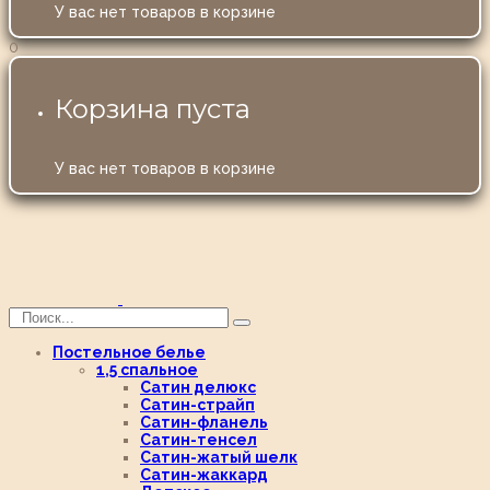
У вас нет товаров в корзине
0
Корзина пуста
У вас нет товаров в корзине
Постельное белье
1,5 спальное
Сатин делюкс
Сатин-страйп
Сатин-фланель
Сатин-тенсел
Сатин-жатый шелк
Сатин-жаккард