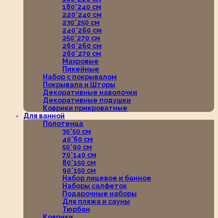
180*240 см
220*240 см
230*250 см
240*260 см
250*270 см
260*260 см
260*270 см
Махровые
Пикейные
Набор с покрывалом
Покрывала и Шторы
Декоративные наволочки
Декоративные подушки
Коврики прикроватные
Для ванной
Полотенца
30*50 см
40*60 см
50*90 см
70*140 см
80*150 см
90*150 см
Набор лицевое и банное
Наборы салфеток
Подарочные наборы
Для пляжа и сауны
Тюрбан
Коврики