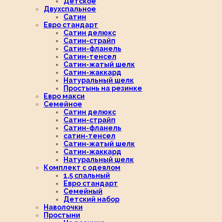
Детское
Двухспальное
Сатин
Евро стандарт
Сатин делюкс
Сатин-страйп
Сатин-фланель
Сатин-тенсел
Сатин-жатый шелк
Сатин-жаккард
Натуральный шелк
Простынь на резинке
Евро макси
Семейное
Сатин делюкс
Сатин-страйп
Сатин-фланель
сатин-тенсел
Сатин-жатый шелк
Сатин-жаккард
Натуральный шелк
Комплект с одеялом
1,5 спальный
Евро стандарт
Семейный
Детский набор
Наволочки
Простыни