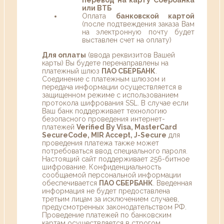
или ВТБ
Оплата
банковской картой
(после подтвеждения заказа Вам
на электронную почту будет
выставлен счет на оплату)
Для оплаты
(ввода реквизитов Вашей
карты) Вы будете перенаправлены на
платежный шлюз
ПАО СБЕРБАНК
.
Соединение с платежным шлюзом и
передача информации осуществляется в
защищенном режиме с использованием
протокола шифрования SSL. В случае если
Ваш банк поддерживает технологию
безопасного проведения интернет-
платежей
Verified By Visa, MasterCard
SecureCode, MIR Accept, J-Secure
для
проведения платежа также может
потребоваться ввод специального пароля.
Настоящий сайт поддерживает 256-битное
шифрование. Конфиденциальность
сообщаемой персональной информации
обеспечивается
ПАО СБЕРБАНК
. Введенная
информация не будет предоставлена
третьим лицам за исключением случаев,
предусмотренных законодательством РФ.
Проведение платежей по банковским
картам осуществляется в строгом