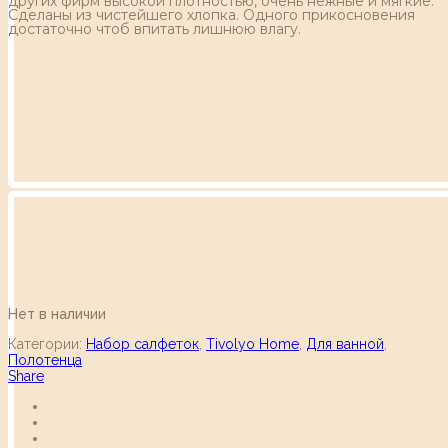
других фирм высокой плотностью, очень нежные и мягкие.
Сделаны из чистейшего хлопка. Одного прикосновения
достаточно чтоб впитать лишнюю влагу.
Нет в наличии
Категории:
Набор салфеток
,
Tivolyo Home
,
Для ванной
,
Полотенца
Share