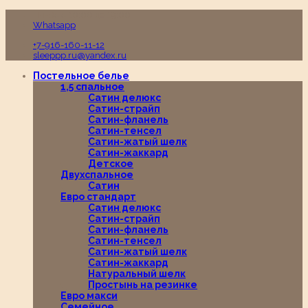
Пн-Вс с 10:00 до 19:00
Whatsapp
+7-916-160-11-12
sleeppp.ru@yandex.ru
Постельное белье
1,5 спальное
Сатин делюкс
Сатин-страйп
Сатин-фланель
Сатин-тенсел
Сатин-жатый шелк
Сатин-жаккард
Детское
Двухспальное
Сатин
Евро стандарт
Сатин делюкс
Сатин-страйп
Сатин-фланель
Сатин-тенсел
Сатин-жатый шелк
Сатин-жаккард
Натуральный шелк
Простынь на резинке
Евро макси
Семейное