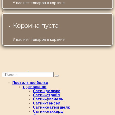
У вас нет товаров в корзине
0
Корзина пуста
У вас нет товаров в корзине
Постельное белье
1,5 спальное
Сатин делюкс
Сатин-страйп
Сатин-фланель
Сатин-тенсел
Сатин-жатый шелк
Сатин-жаккард