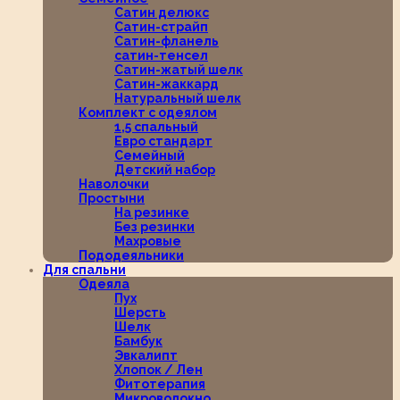
Сатин делюкс
Сатин-страйп
Сатин-фланель
сатин-тенсел
Сатин-жатый шелк
Сатин-жаккард
Натуральный шелк
Комплект с одеялом
1,5 спальный
Евро стандарт
Семейный
Детский набор
Наволочки
Простыни
На резинке
Без резинки
Махровые
Пододеяльники
Для спальни
Одеяла
Пух
Шерсть
Шелк
Бамбук
Эвкалипт
Хлопок / Лен
Фитотерапия
Микроволокно