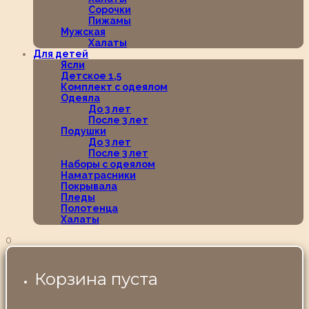
Сорочки
Пижамы
Мужская
Халаты
Для детей
Ясли
Детское 1,5
Комплект с одеялом
Одеяла
До 3 лет
После 3 лет
Подушки
До 3 лет
После 3 лет
Наборы с одеялом
Наматрасники
Покрывала
Пледы
Полотенца
Халаты
0
Корзина пуста