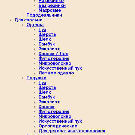
На резинке
Без резинки
Махровые
Пододеяльники
Для спальни
Одеяла
Пух
Шерсть
Шелк
Бамбук
Эвкалипт
Хлопок / Лен
Фитотерапия
Микроволокно
Искусственный пух
Летнее одеяло
Подушки
Пух
Шерсть
Шелк
Бамбук
Эвкалипт
Хлопок
Фитотерапия
Микроволокно
Искусственный пух
Ортопедические
Для декоративных наволочек