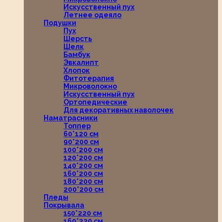
Искусственный пух
Летнее одеяло
Подушки
Пух
Шерсть
Шелк
Бамбук
Эвкалипт
Хлопок
Фитотерапия
Микроволокно
Искусственный пух
Ортопедические
Для декоративных наволочек
Наматрасники
Топпер
60*120 см
90*200 см
100*200 см
120*200 см
140*200 см
160*200 см
180*200 см
200*200 см
Пледы
Покрывала
150*220 см
160*220 см