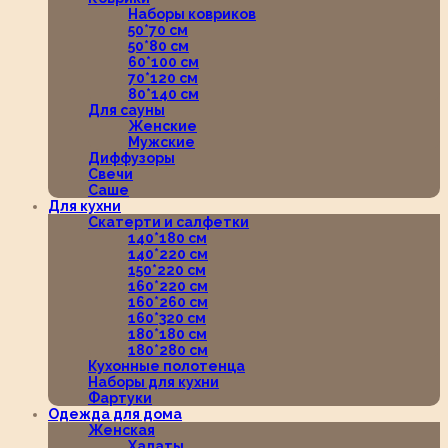
Наборы ковриков
50*70 см
50*80 см
60*100 см
70*120 см
80*140 см
Для сауны
Женские
Мужские
Диффузоры
Свечи
Саше
Для кухни
Скатерти и салфетки
140*180 см
140*220 см
150*220 см
160*220 см
160*260 см
160*320 см
180*180 см
180*280 см
Кухонные полотенца
Наборы для кухни
Фартуки
Одежда для дома
Женская
Халаты