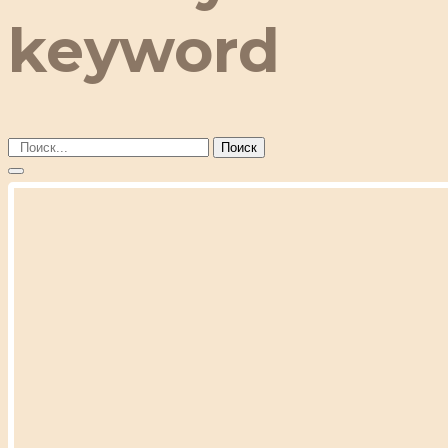
keyword
Поиск