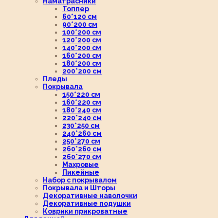
Наматрасники
Топпер
60*120 см
90*200 см
100*200 см
120*200 см
140*200 см
160*200 см
180*200 см
200*200 см
Пледы
Покрывала
150*220 см
160*220 см
180*240 см
220*240 см
230*250 см
240*260 см
250*270 см
260*260 см
260*270 см
Махровые
Пикейные
Набор с покрывалом
Покрывала и Шторы
Декоративные наволочки
Декоративные подушки
Коврики прикроватные