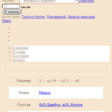
Размер
Очистить
В корзину
Категории:
Tivolyo Home
,
Для ванной
,
Халаты женские
Share
Описание
Отзывы
Доставка
Оплата
Размер
S — 44, M — 46, L — 48
Ткань
Махра
Состав
60% Бамбук, 40% Хлопок