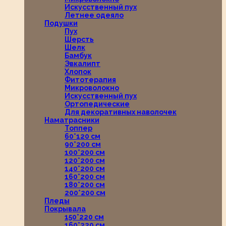
Искусственный пух
Летнее одеяло
Подушки
Пух
Шерсть
Шелк
Бамбук
Эвкалипт
Хлопок
Фитотерапия
Микроволокно
Искусственный пух
Ортопедические
Для декоративных наволочек
Наматрасники
Топпер
60*120 см
90*200 см
100*200 см
120*200 см
140*200 см
160*200 см
180*200 см
200*200 см
Пледы
Покрывала
150*220 см
160*220 см