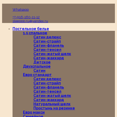
Пн-Вс с 10:00 до 19:00
Whatsapp
+7-916-160-11-12
sleeppp.ru@yandex.ru
Постельное белье
1,5 спальное
Сатин делюкс
Сатин-страйп
Сатин-фланель
Сатин-тенсел
Сатин-жатый шелк
Сатин-жаккард
Детское
Двухспальное
Сатин
Евро стандарт
Сатин делюкс
Сатин-страйп
Сатин-фланель
Сатин-тенсел
Сатин-жатый шелк
Сатин-жаккард
Натуральный шелк
Простынь на резинке
Евро макси
Семейное