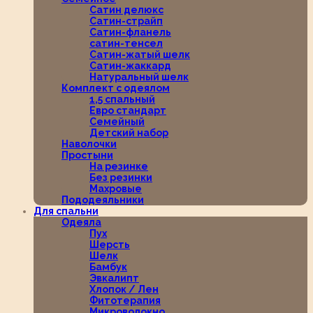
Сатин делюкс
Сатин-страйп
Сатин-фланель
сатин-тенсел
Сатин-жатый шелк
Сатин-жаккард
Натуральный шелк
Комплект с одеялом
1,5 спальный
Евро стандарт
Семейный
Детский набор
Наволочки
Простыни
На резинке
Без резинки
Махровые
Пододеяльники
Для спальни
Одеяла
Пух
Шерсть
Шелк
Бамбук
Эвкалипт
Хлопок / Лен
Фитотерапия
Микроволокно