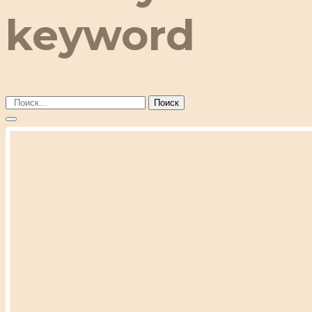
keyword
Поиск