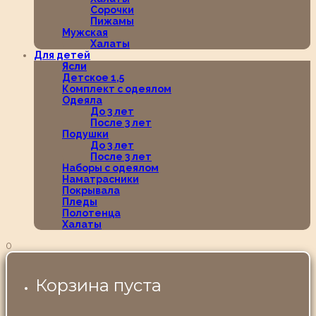
Сорочки
Пижамы
Мужская
Халаты
Для детей
Ясли
Детское 1,5
Комплект с одеялом
Одеяла
До 3 лет
После 3 лет
Подушки
До 3 лет
После 3 лет
Наборы с одеялом
Наматрасники
Покрывала
Пледы
Полотенца
Халаты
0
Корзина пуста