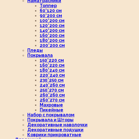
Наматрасники
Топпер
60*120 см
90*200 см
100*200 см
120*200 см
140*200 см
160*200 см
180*200 см
200*200 см
Пледы
Покрывала
150*220 см
160*220 см
180*240 см
220*240 см
230*250 см
240*260 см
250*270 см
260*260 см
260*270 см
Махровые
Пикейные
Набор с покрывалом
Покрывала и Шторы
Декоративные наволочки
Декоративные подушки
Коврики прикроватные