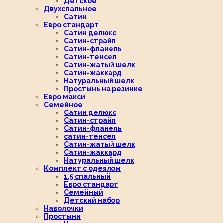
Детское
Двухспальное
Сатин
Евро стандарт
Сатин делюкс
Сатин-страйп
Сатин-фланель
Сатин-тенсел
Сатин-жатый шелк
Сатин-жаккард
Натуральный шелк
Простынь на резинке
Евро макси
Семейное
Сатин делюкс
Сатин-страйп
Сатин-фланель
сатин-тенсел
Сатин-жатый шелк
Сатин-жаккард
Натуральный шелк
Комплект с одеялом
1,5 спальный
Евро стандарт
Семейный
Детский набор
Наволочки
Простыни