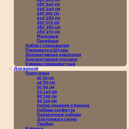
180*240 см
220*240 см
230*250 см
240*260 см
250*270 см
260*260 см
260*270 см
Махровые
Пикейные
Набор с покрывалом
Покрывала и Шторы
Декоративные наволочки
Декоративные подушки
Коврики прикроватные
Для ванной
Полотенца
30*50 см
40*60 см
50*90 см
70*140 см
80*150 см
90*150 см
Набор лицевое и банное
Наборы салфеток
Подарочные наборы
Для пляжа и сауны
Тюрбан
Коврики