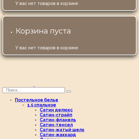
У вас нет товаров в корзине
0
Корзина пуста
У вас нет товаров в корзине
Постельное белье
1,5 спальное
Сатин делюкс
Сатин-страйп
Сатин-фланель
Сатин-тенсел
Сатин-жатый шелк
Сатин-жаккард