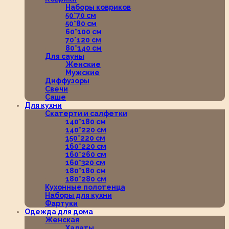
Наборы ковриков
50*70 см
50*80 см
60*100 см
70*120 см
80*140 см
Для сауны
Женские
Мужские
Диффузоры
Свечи
Саше
Для кухни
Скатерти и салфетки
140*180 см
140*220 см
150*220 см
160*220 см
160*260 см
160*320 см
180*180 см
180*280 см
Кухонные полотенца
Наборы для кухни
Фартуки
Одежда для дома
Женская
Халаты