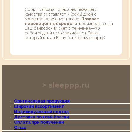
Срок возврата товара надлежащего
качества составляет 7 (семь) дней с
момента получения товара.
Возврат
переведенных средств
, производится на
Ваш банковский счет в течение 5—30
рабочих дней (срок зависит от Банка,
который выдал Вашу банковскую карту).
sleeppp.ru
Оригинальная продукция
Широкий ассортимент
Индивидуальный подход
Доставка по всей России
Оплата при получении
О нас