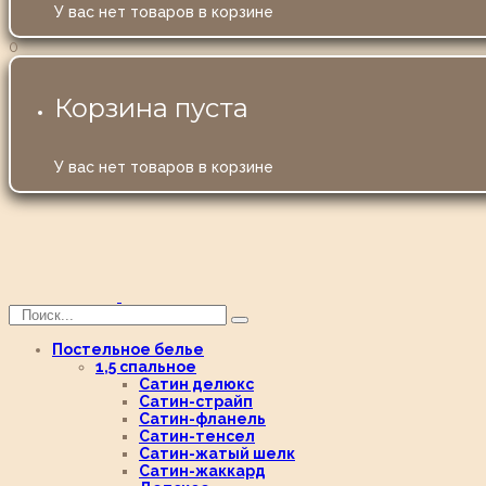
У вас нет товаров в корзине
0
Корзина пуста
У вас нет товаров в корзине
Постельное белье
1,5 спальное
Сатин делюкс
Сатин-страйп
Сатин-фланель
Сатин-тенсел
Сатин-жатый шелк
Сатин-жаккард