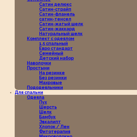
Сатин делюкс
Сатин-страйп
Сатин-фланель
сатин-тенсел
Сатин-жатый шелк
Сатин-жаккард
Натуральный шелк
Комплект с одеялом
1,5 спальный
Евро стандарт
Семейный
Детский набор
Наволочки
Простыни
На резинке
Без резинки
Махровые
Пододеяльники
Для спальни
Одеяла
Пух
Шерсть
Шелк
Бамбук
Эвкалипт
Хлопок / Лен
Фитотерапия
Микроволокно