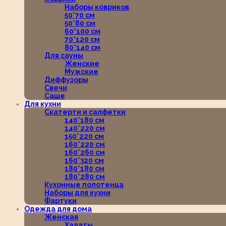
Наборы ковриков
50*70 см
50*80 см
60*100 см
70*120 см
80*140 см
Для сауны
Женские
Мужские
Диффузоры
Свечи
Саше
Для кухни
Скатерти и салфетки
140*180 см
140*220 см
150*220 см
160*220 см
160*260 см
160*320 см
180*180 см
180*280 см
Кухонные полотенца
Наборы для кухни
Фартуки
Одежда для дома
Женская
Халаты