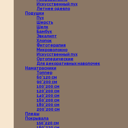
Искусственный пух
Летнее одеяло
Подушки
Пух
Шерсть
Шелк
Бамбук
Эвкалипт
Хлопок
Фитотерапия
Микроволокно
Искусственный пух
Ортопедические
Для декоративных наволочек
Наматрасники
Топпер
60*120 см
90*200 см
100*200 см
120*200 см
140*200 см
160*200 см
180*200 см
200*200 см
Пледы
Покрывала
150*220 см
160*220 см