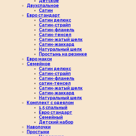
Детское
Двухспальное
Сатин
Евро стандарт
Сатин делюкс
Сатин-страйп
Сатин-фланель
Сатин-тенсел
Сатин-жатый шелк
Сатин-жаккард
Натуральный шелк
Простынь на резинке
Евро макси
Семейное
Сатин делюкс
Сатин-страйп
Сатин-фланель
сатин-тенсел
Сатин-жатый шелк
Сатин-жаккард
Натуральный шелк
Комплект с одеялом
1,5 спальный
Евро стандарт
Семейный
Детский набор
Наволочки
Простыни