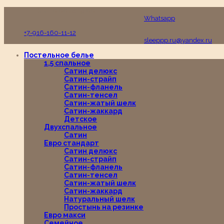
Пн-Вс с 10:00 до 19:00
Whatsapp
+7-916-160-11-12
sleeppp.ru@yandex.ru
Постельное белье
1,5 спальное
Сатин делюкс
Сатин-страйп
Сатин-фланель
Сатин-тенсел
Сатин-жатый шелк
Сатин-жаккард
Детское
Двухспальное
Сатин
Евро стандарт
Сатин делюкс
Сатин-страйп
Сатин-фланель
Сатин-тенсел
Сатин-жатый шелк
Сатин-жаккард
Натуральный шелк
Простынь на резинке
Евро макси
Семейное