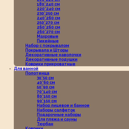
180*240 см
220*240 см
230*250 см
240*260 см
250*270 см
260*260 см
260*270 см
Махровые
Пикейные
Набор с покрывалом
Покрывала и Шторы
Декоративные наволочки
Декоративные подушки
Коврики прикроватные
Для ванной
Полотенца
30*50 см
40*60 см
50*90 см
70*140 см
80*150 см
90*150 см
Набор лицевое и банное
Наборы салфеток
Подарочные наборы
Для пляжа и сауны
Тюрбан
Коврики