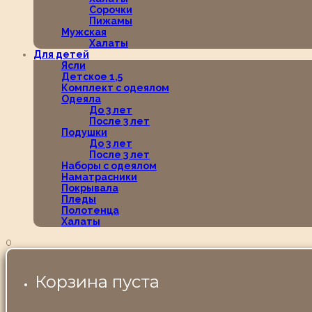
Сорочки
Пижамы
Мужская
Халаты
Для детей
Ясли
Детское 1,5
Комплект с одеялом
Одеяла
До 3 лет
После 3 лет
Подушки
До 3 лет
После 3 лет
Наборы с одеялом
Наматрасники
Покрывала
Пледы
Полотенца
Халаты
0
Корзина пуста