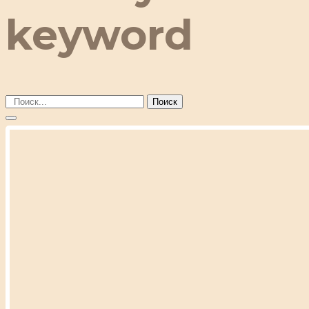
keyword
Поиск