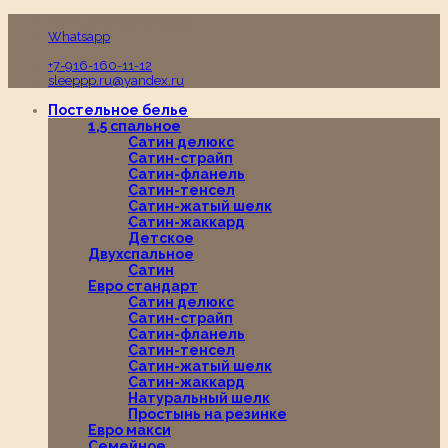
Пн-Вс с 10:00 до 19:00
Whatsapp
+7-916-160-11-12
sleeppp.ru@yandex.ru
Постельное белье
1,5 спальное
Сатин делюкс
Сатин-страйп
Сатин-фланель
Сатин-тенсел
Сатин-жатый шелк
Сатин-жаккард
Детское
Двухспальное
Сатин
Евро стандарт
Сатин делюкс
Сатин-страйп
Сатин-фланель
Сатин-тенсел
Сатин-жатый шелк
Сатин-жаккард
Натуральный шелк
Простынь на резинке
Евро макси
Семейное