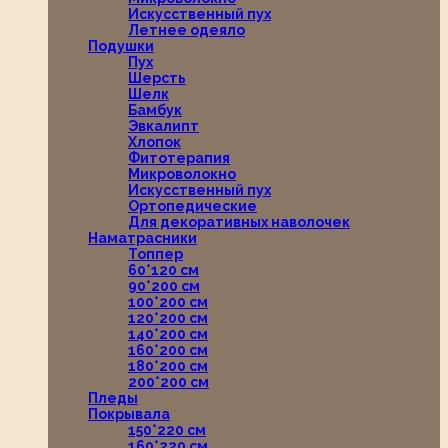
Искусственный пух
Летнее одеяло
Подушки
Пух
Шерсть
Шелк
Бамбук
Эвкалипт
Хлопок
Фитотерапия
Микроволокно
Искусственный пух
Ортопедические
Для декоративных наволочек
Наматрасники
Топпер
60*120 см
90*200 см
100*200 см
120*200 см
140*200 см
160*200 см
180*200 см
200*200 см
Пледы
Покрывала
150*220 см
160*220 см