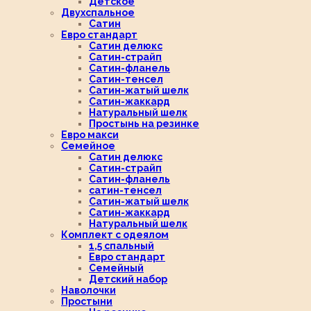
Детское
Двухспальное
Сатин
Евро стандарт
Сатин делюкс
Сатин-страйп
Сатин-фланель
Сатин-тенсел
Сатин-жатый шелк
Сатин-жаккард
Натуральный шелк
Простынь на резинке
Евро макси
Семейное
Сатин делюкс
Сатин-страйп
Сатин-фланель
сатин-тенсел
Сатин-жатый шелк
Сатин-жаккард
Натуральный шелк
Комплект с одеялом
1,5 спальный
Евро стандарт
Семейный
Детский набор
Наволочки
Простыни