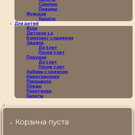
Сорочки
Пижамы
Мужская
Халаты
Для детей
Ясли
Детское 1,5
Комплект с одеялом
Одеяла
До 3 лет
После 3 лет
Подушки
До 3 лет
После 3 лет
Наборы с одеялом
Наматрасники
Покрывала
Пледы
Полотенца
Халаты
0
Корзина пуста