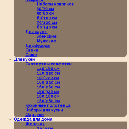
Наборы ковриков
50*70 см
50*80 см
60*100 см
70*120 см
80*140 см
Для сауны
Женские
Мужские
Диффузоры
Свечи
Саше
Для кухни
Скатерти и салфетки
140*180 см
140*220 см
150*220 см
160*220 см
160*260 см
160*320 см
180*180 см
180*280 см
Кухонные полотенца
Наборы для кухни
Фартуки
Одежда для дома
Женская
Халаты