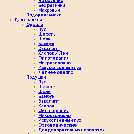
На резинке
Без резинки
Махровые
Пододеяльники
Для спальни
Одеяла
Пух
Шерсть
Шелк
Бамбук
Эвкалипт
Хлопок / Лен
Фитотерапия
Микроволокно
Искусственный пух
Летнее одеяло
Подушки
Пух
Шерсть
Шелк
Бамбук
Эвкалипт
Хлопок
Фитотерапия
Микроволокно
Искусственный пух
Ортопедические
Для декоративных наволочек