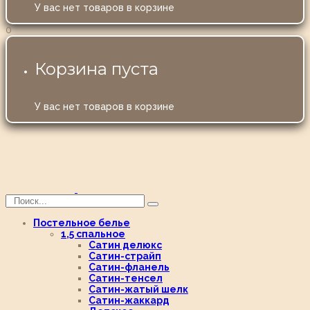
У вас нет товаров в корзине
0
Корзина пуста
У вас нет товаров в корзине
Постельное белье
1,5 спальное
Сатин делюкс
Сатин-страйп
Сатин-фланель
Сатин-тенсел
Сатин-жатый шелк
Сатин-жаккард