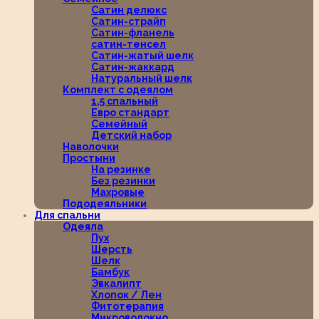
Сатин делюкс
Сатин-страйп
Сатин-фланель
сатин-тенсел
Сатин-жатый шелк
Сатин-жаккард
Натуральный шелк
Комплект с одеялом
1,5 спальный
Евро стандарт
Семейный
Детский набор
Наволочки
Простыни
На резинке
Без резинки
Махровые
Пододеяльники
Для спальни
Одеяла
Пух
Шерсть
Шелк
Бамбук
Эвкалипт
Хлопок / Лен
Фитотерапия
Микроволокно