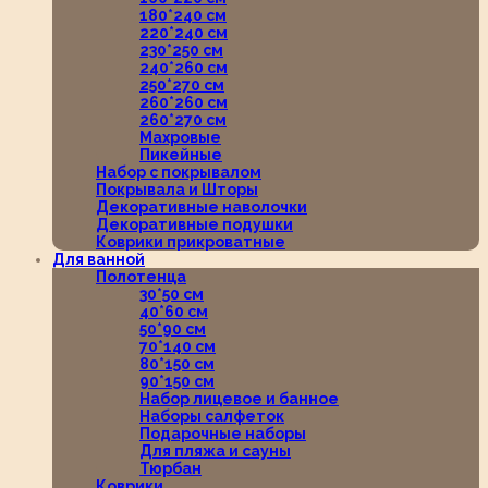
180*240 см
220*240 см
230*250 см
240*260 см
250*270 см
260*260 см
260*270 см
Махровые
Пикейные
Набор с покрывалом
Покрывала и Шторы
Декоративные наволочки
Декоративные подушки
Коврики прикроватные
Для ванной
Полотенца
30*50 см
40*60 см
50*90 см
70*140 см
80*150 см
90*150 см
Набор лицевое и банное
Наборы салфеток
Подарочные наборы
Для пляжа и сауны
Тюрбан
Коврики