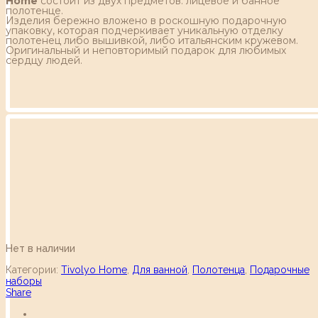
Home
состоит из двух предметов: лицевое и банное
полотенце.
Изделия бережно вложено в роскошную подарочную
упаковку, которая подчеркивает уникальную отделку
полотенец либо вышивкой, либо итальянским кружевом.
Оригинальный и неповторимый подарок для любимых
сердцу людей.
Нет в наличии
Категории:
Tivolyo Home
,
Для ванной
,
Полотенца
,
Подарочные
наборы
Share