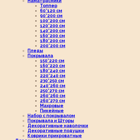
Наматрасники
Топпер
60*120 см
90*200 см
100*200 см
120*200 см
140*200 см
160*200 см
180*200 см
200*200 см
Пледы
Покрывала
150*220 см
160*220 см
180*240 см
220*240 см
230*250 см
240*260 см
250*270 см
260*260 см
260*270 см
Махровые
Пикейные
Набор с покрывалом
Покрывала и Шторы
Декоративные наволочки
Декоративные подушки
Коврики прикроватные