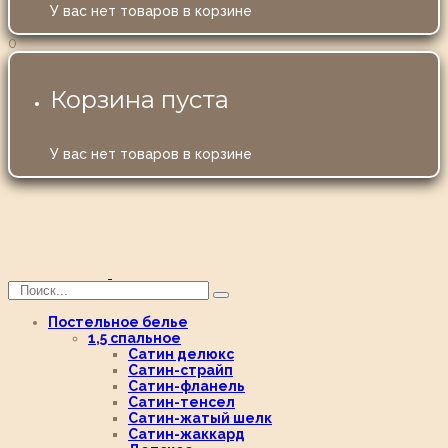
У вас нет товаров в корзине
0
Корзина пуста
У вас нет товаров в корзине
Постельное белье
1,5 спальное
Сатин делюкс
Сатин-страйп
Сатин-фланель
Сатин-тенсел
Сатин-жатый шелк
Сатин-жаккард