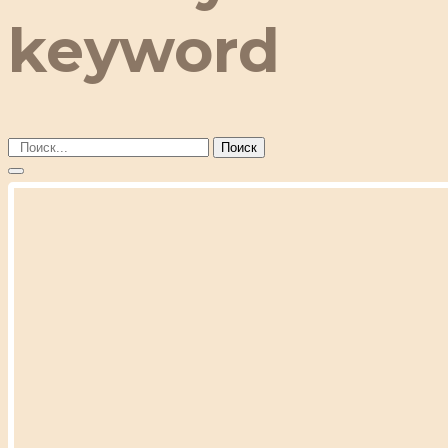
keyword
Поиск