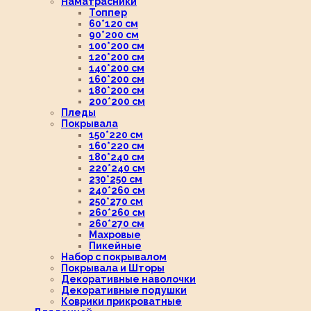
Наматрасники
Топпер
60*120 см
90*200 см
100*200 см
120*200 см
140*200 см
160*200 см
180*200 см
200*200 см
Пледы
Покрывала
150*220 см
160*220 см
180*240 см
220*240 см
230*250 см
240*260 см
250*270 см
260*260 см
260*270 см
Махровые
Пикейные
Набор с покрывалом
Покрывала и Шторы
Декоративные наволочки
Декоративные подушки
Коврики прикроватные