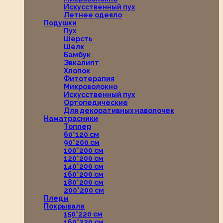
Искусственный пух
Летнее одеяло
Подушки
Пух
Шерсть
Шелк
Бамбук
Эвкалипт
Хлопок
Фитотерапия
Микроволокно
Искусственный пух
Ортопедические
Для декоративных наволочек
Наматрасники
Топпер
60*120 см
90*200 см
100*200 см
120*200 см
140*200 см
160*200 см
180*200 см
200*200 см
Пледы
Покрывала
150*220 см
160*220 см