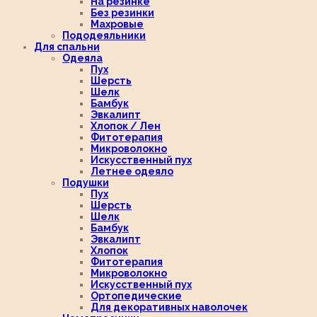
На резинке
Без резинки
Махровые
Пододеяльники
Для спальни
Одеяла
Пух
Шерсть
Шелк
Бамбук
Эвкалипт
Хлопок / Лен
Фитотерапия
Микроволокно
Искусственный пух
Летнее одеяло
Подушки
Пух
Шерсть
Шелк
Бамбук
Эвкалипт
Хлопок
Фитотерапия
Микроволокно
Искусственный пух
Ортопедические
Для декоративных наволочек