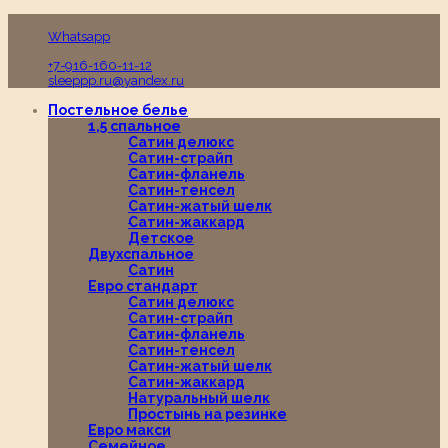
Пн-Вс с 10:00 до 19:00
Whatsapp
+7-916-160-11-12
sleeppp.ru@yandex.ru
Постельное белье
1,5 спальное
Сатин делюкс
Сатин-страйп
Сатин-фланель
Сатин-тенсел
Сатин-жатый шелк
Сатин-жаккард
Детское
Двухспальное
Сатин
Евро стандарт
Сатин делюкс
Сатин-страйп
Сатин-фланель
Сатин-тенсел
Сатин-жатый шелк
Сатин-жаккард
Натуральный шелк
Простынь на резинке
Евро макси
Семейное