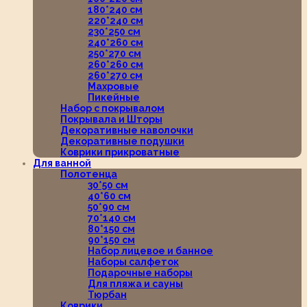
180*240 см
220*240 см
230*250 см
240*260 см
250*270 см
260*260 см
260*270 см
Махровые
Пикейные
Набор с покрывалом
Покрывала и Шторы
Декоративные наволочки
Декоративные подушки
Коврики прикроватные
Для ванной
Полотенца
30*50 см
40*60 см
50*90 см
70*140 см
80*150 см
90*150 см
Набор лицевое и банное
Наборы салфеток
Подарочные наборы
Для пляжа и сауны
Тюрбан
Коврики