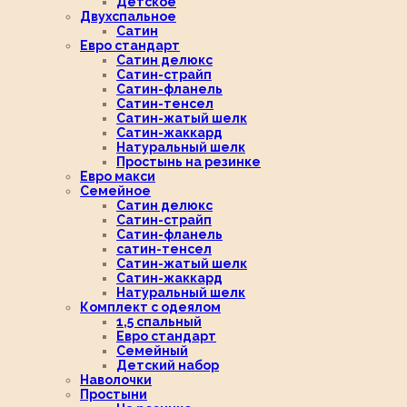
Детское
Двухспальное
Сатин
Евро стандарт
Сатин делюкс
Сатин-страйп
Сатин-фланель
Сатин-тенсел
Сатин-жатый шелк
Сатин-жаккард
Натуральный шелк
Простынь на резинке
Евро макси
Семейное
Сатин делюкс
Сатин-страйп
Сатин-фланель
сатин-тенсел
Сатин-жатый шелк
Сатин-жаккард
Натуральный шелк
Комплект с одеялом
1,5 спальный
Евро стандарт
Семейный
Детский набор
Наволочки
Простыни