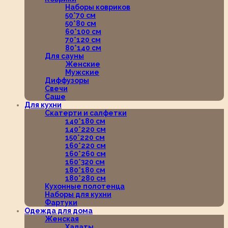
Наборы ковриков
50*70 см
50*80 см
60*100 см
70*120 см
80*140 см
Для сауны
Женские
Мужские
Диффузоры
Свечи
Саше
Для кухни
Скатерти и салфетки
140*180 см
140*220 см
150*220 см
160*220 см
160*260 см
160*320 см
180*180 см
180*280 см
Кухонные полотенца
Наборы для кухни
Фартуки
Одежда для дома
Женская
Халаты