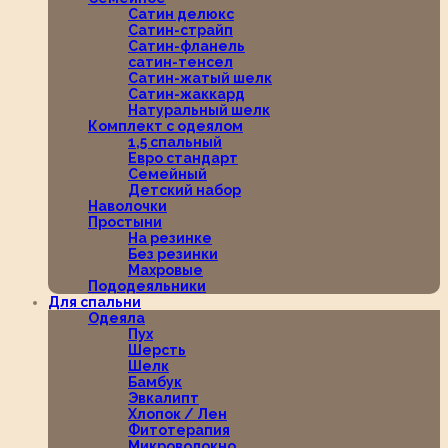
Сатин делюкс
Сатин-страйп
Сатин-фланель
сатин-тенсел
Сатин-жатый шелк
Сатин-жаккард
Натуральный шелк
Комплект с одеялом
1,5 спальный
Евро стандарт
Семейный
Детский набор
Наволочки
Простыни
На резинке
Без резинки
Махровые
Пододеяльники
Для спальни
Одеяла
Пух
Шерсть
Шелк
Бамбук
Эвкалипт
Хлопок / Лен
Фитотерапия
Микроволокно