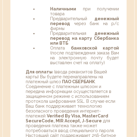
Наличными
при получении
товара
Предварительный
денежный
перевод
через банк на р/с
фирмы
Предварительная
денежный
перевод на карту Сбербанка
или ВТБ
Оплата
банковской картой
(после подтвеждения заказа Вам
на электронную почту будет
выставлен счет на оплату)
Для оплаты
(ввода реквизитов Вашей
карты) Вы будете перенаправлены на
платежный шлюз
ПАО СБЕРБАНК
.
Соединение с платежным шлюзом и
передача информации осуществляется в
защищенном режиме с использованием
протокола шифрования SSL. В случае если
Ваш банк поддерживает технологию
безопасного проведения интернет-
платежей
Verified By Visa, MasterCard
SecureCode, MIR Accept, J-Secure
для
проведения платежа также может
потребоваться ввод специального пароля.
Настоящий сайт поддерживает 256-битное