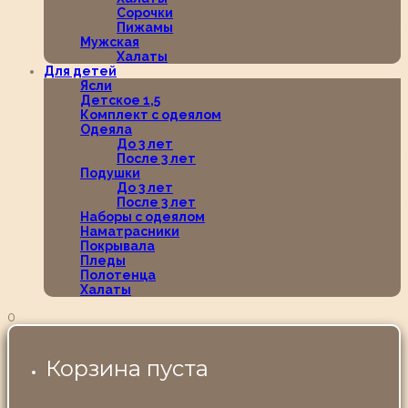
Сорочки
Пижамы
Мужская
Халаты
Для детей
Ясли
Детское 1,5
Комплект с одеялом
Одеяла
До 3 лет
После 3 лет
Подушки
До 3 лет
После 3 лет
Наборы с одеялом
Наматрасники
Покрывала
Пледы
Полотенца
Халаты
0
Корзина пуста