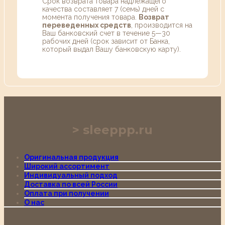
Срок возврата товара надлежащего
качества составляет 7 (семь) дней с
момента получения товара.
Возврат
переведенных средств
, производится на
Ваш банковский счет в течение 5—30
рабочих дней (срок зависит от Банка,
который выдал Вашу банковскую карту).
sleeppp.ru
Оригинальная продукция
Широкий ассортимент
Индивидуальный подход
Доставка по всей России
Оплата при получении
О нас