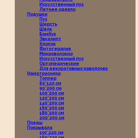
Искусственный пух
Летнее одеяло
Подушки
Пух
Шерсть
Шелк
Бамбук
Эвкалипт
Хлопок
Фитотерапия
Микроволокно
Искусственный пух
Ортопедические
Для декоративных наволочек
Наматрасники
Топпер
60*120 см
90*200 см
100*200 см
120*200 см
140*200 см
160*200 см
180*200 см
200*200 см
Пледы
Покрывала
150*220 см
160*220 см