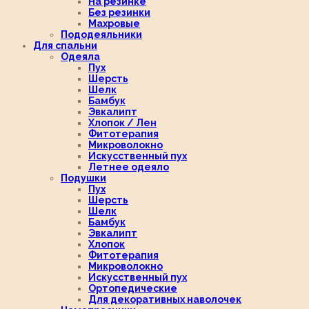
На резинке
Без резинки
Махровые
Пододеяльники
Для спальни
Одеяла
Пух
Шерсть
Шелк
Бамбук
Эвкалипт
Хлопок / Лен
Фитотерапия
Микроволокно
Искусственный пух
Летнее одеяло
Подушки
Пух
Шерсть
Шелк
Бамбук
Эвкалипт
Хлопок
Фитотерапия
Микроволокно
Искусственный пух
Ортопедические
Для декоративных наволочек