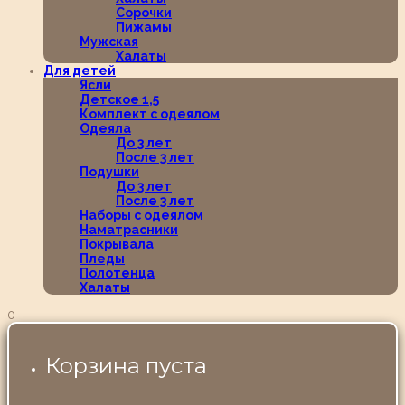
Сорочки
Пижамы
Мужская
Халаты
Для детей
Ясли
Детское 1,5
Комплект с одеялом
Одеяла
До 3 лет
После 3 лет
Подушки
До 3 лет
После 3 лет
Наборы с одеялом
Наматрасники
Покрывала
Пледы
Полотенца
Халаты
0
Корзина пуста