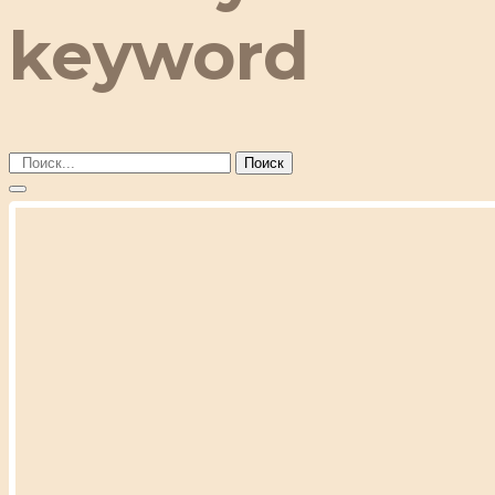
keyword
Поиск