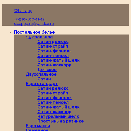
Пн-Вс с 10:00 до 19:00
Whatsapp
+7-916-160-11-12
sleeppp.ru@yandex.ru
Постельное белье
1,5 спальное
Сатин делюкс
Сатин-страйп
Сатин-фланель
Сатин-тенсел
Сатин-жатый шелк
Сатин-жаккард
Детское
Двухспальное
Сатин
Евро стандарт
Сатин делюкс
Сатин-страйп
Сатин-фланель
Сатин-тенсел
Сатин-жатый шелк
Сатин-жаккард
Натуральный шелк
Простынь на резинке
Евро макси
Семейное