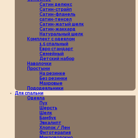
Сатин делюкс
Сатин-страйп
Сатин-фланель
сатин-тенсел
Сатин-жатый шелк
Сатин-жаккард
Натуральный шелк
Комплект с одеялом
1,5 спальный
Евро стандарт
Семейный
Детский набор
Наволочки
Простыни
На резинке
Без резинки
Махровые
Пододеяльники
Для спальни
Одеяла
Пух
Шерсть
Шелк
Бамбук
Эвкалипт
Хлопок / Лен
Фитотерапия
Микроволокно