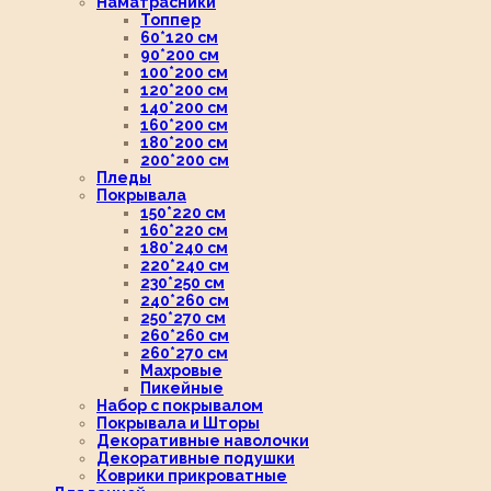
Наматрасники
Топпер
60*120 см
90*200 см
100*200 см
120*200 см
140*200 см
160*200 см
180*200 см
200*200 см
Пледы
Покрывала
150*220 см
160*220 см
180*240 см
220*240 см
230*250 см
240*260 см
250*270 см
260*260 см
260*270 см
Махровые
Пикейные
Набор с покрывалом
Покрывала и Шторы
Декоративные наволочки
Декоративные подушки
Коврики прикроватные