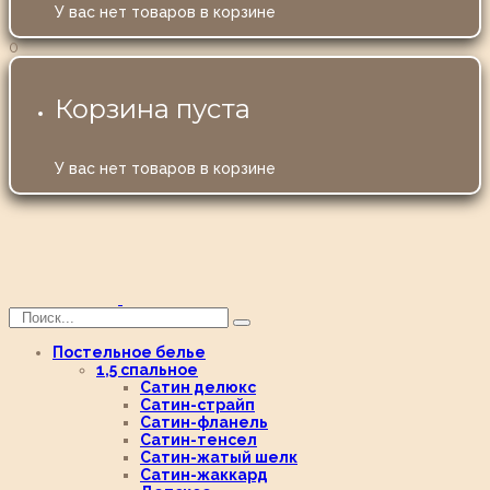
У вас нет товаров в корзине
0
Корзина пуста
У вас нет товаров в корзине
Постельное белье
1,5 спальное
Сатин делюкс
Сатин-страйп
Сатин-фланель
Сатин-тенсел
Сатин-жатый шелк
Сатин-жаккард