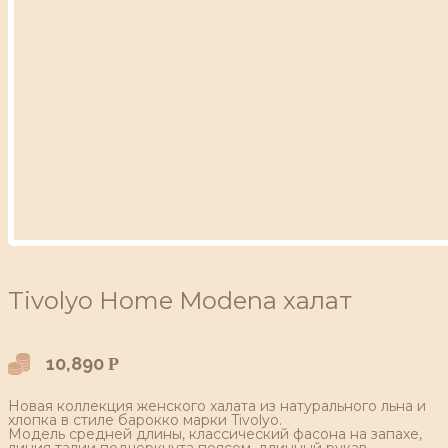
Tivolyo Home Modena халат
10,890
Р
Новая коллекция женского халата из натурального льна и
хлопка в стиле барокко марки Tivolyo.
Модель средней длины, классический фасона на запахе,
линия талии подчеркнута поясом, длинный рукав.