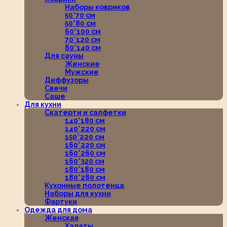
Наборы ковриков
50*70 см
50*80 см
60*100 см
70*120 см
80*140 см
Для сауны
Женские
Мужские
Диффузоры
Свечи
Саше
Для кухни
Скатерти и салфетки
140*180 см
140*220 см
150*220 см
160*220 см
160*260 см
160*320 см
180*180 см
180*280 см
Кухонные полотенца
Наборы для кухни
Фартуки
Одежда для дома
Женская
Халаты