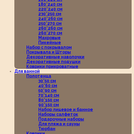
180*240 см
220*240 см
230*250 см
240*260 см
250*270 см
260*260 см
260*270 см
Махровые
Пикейные
Набор с покрывалом
Покрывала и Шторы
Декоративные наволочки
Декоративные подушки
Коврики прикроватные
Для ванной
Полотенца
30*50 см
40*60 см
50*90 см
70*140 см
80*150 см
90*150 см
Набор лицевое и банное
Наборы салфеток
Подарочные наборы
Для пляжа и сауны
Тюрбан
Коврики