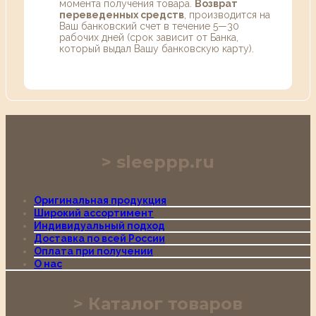
момента получения товара.
Возврат
переведенных средств
, производится на
Ваш банковский счет в течение 5—30
рабочих дней (срок зависит от Банка,
который выдал Вашу банковскую карту).
sleeppp.ru
Оригинальная продукция
Широкий ассортимент
Индивидуальный подход
Доставка по всей России
Оплата при получении
О нас
Каталог товаров