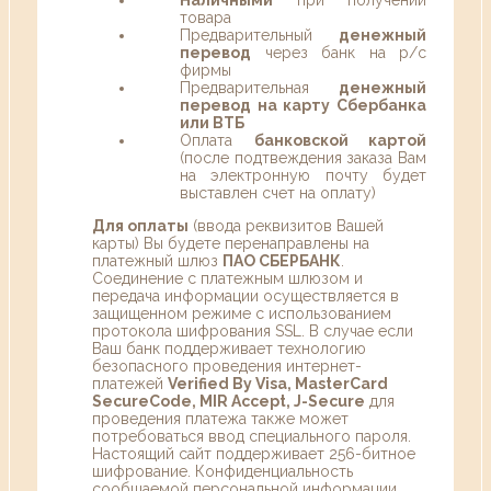
товара
Предварительный
денежный
перевод
через банк на р/с
фирмы
Предварительная
денежный
перевод на карту Сбербанка
или ВТБ
Оплата
банковской картой
(после подтвеждения заказа Вам
на электронную почту будет
выставлен счет на оплату)
Для оплаты
(ввода реквизитов Вашей
карты) Вы будете перенаправлены на
платежный шлюз
ПАО СБЕРБАНК
.
Соединение с платежным шлюзом и
передача информации осуществляется в
защищенном режиме с использованием
протокола шифрования SSL. В случае если
Ваш банк поддерживает технологию
безопасного проведения интернет-
платежей
Verified By Visa, MasterCard
SecureCode, MIR Accept, J-Secure
для
проведения платежа также может
потребоваться ввод специального пароля.
Настоящий сайт поддерживает 256-битное
шифрование. Конфиденциальность
сообщаемой персональной информации