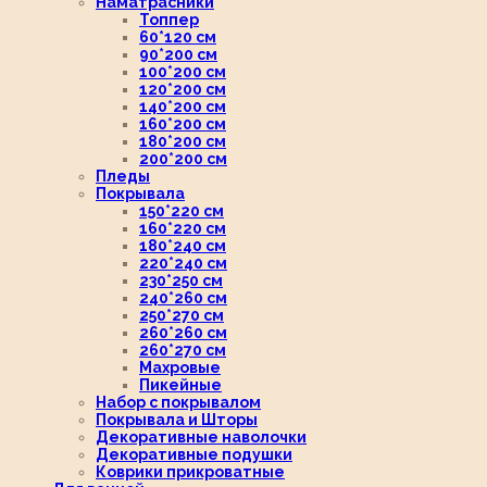
Наматрасники
Топпер
60*120 см
90*200 см
100*200 см
120*200 см
140*200 см
160*200 см
180*200 см
200*200 см
Пледы
Покрывала
150*220 см
160*220 см
180*240 см
220*240 см
230*250 см
240*260 см
250*270 см
260*260 см
260*270 см
Махровые
Пикейные
Набор с покрывалом
Покрывала и Шторы
Декоративные наволочки
Декоративные подушки
Коврики прикроватные