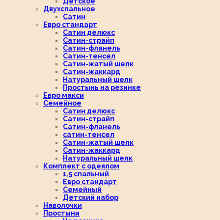
Детское
Двухспальное
Сатин
Евро стандарт
Сатин делюкс
Сатин-страйп
Сатин-фланель
Сатин-тенсел
Сатин-жатый шелк
Сатин-жаккард
Натуральный шелк
Простынь на резинке
Евро макси
Семейное
Сатин делюкс
Сатин-страйп
Сатин-фланель
сатин-тенсел
Сатин-жатый шелк
Сатин-жаккард
Натуральный шелк
Комплект с одеялом
1,5 спальный
Евро стандарт
Семейный
Детский набор
Наволочки
Простыни