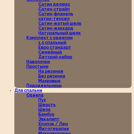
Сатин делюкс
Сатин-страйп
Сатин-фланель
сатин-тенсел
Сатин-жатый шелк
Сатин-жаккард
Натуральный шелк
Комплект с одеялом
1,5 спальный
Евро стандарт
Семейный
Детский набор
Наволочки
Простыни
На резинке
Без резинки
Махровые
Пододеяльники
Для спальни
Одеяла
Пух
Шерсть
Шелк
Бамбук
Эвкалипт
Хлопок / Лен
Фитотерапия
Микроволокно