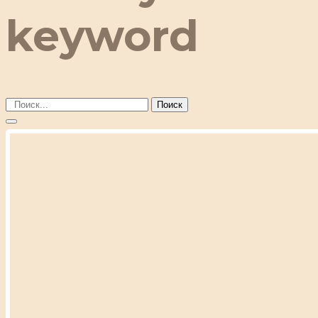
keyword
Поиск