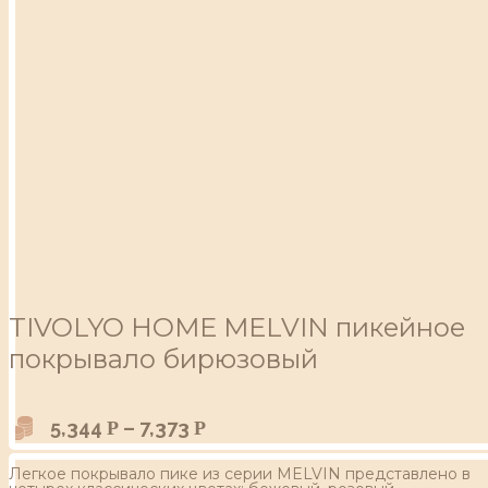
TIVOLYO HOME MELVIN пикейное
покрывало бирюзовый
5,344
–
7,373
Р
Р
Легкое покрывало пике из серии MELVIN представлено в