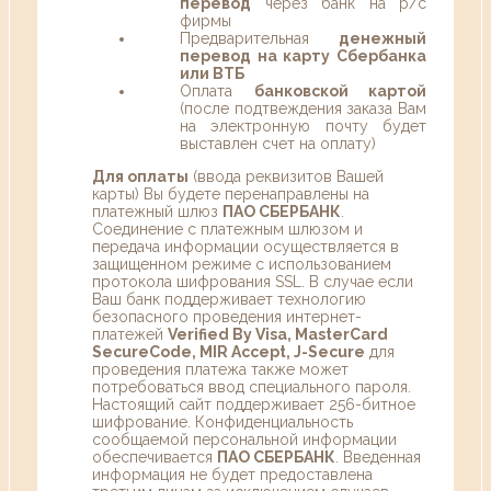
перевод
через банк на р/с
фирмы
Предварительная
денежный
перевод на карту Сбербанка
или ВТБ
Оплата
банковской картой
(после подтвеждения заказа Вам
на электронную почту будет
выставлен счет на оплату)
Для оплаты
(ввода реквизитов Вашей
карты) Вы будете перенаправлены на
платежный шлюз
ПАО СБЕРБАНК
.
Соединение с платежным шлюзом и
передача информации осуществляется в
защищенном режиме с использованием
протокола шифрования SSL. В случае если
Ваш банк поддерживает технологию
безопасного проведения интернет-
платежей
Verified By Visa, MasterCard
SecureCode, MIR Accept, J-Secure
для
проведения платежа также может
потребоваться ввод специального пароля.
Настоящий сайт поддерживает 256-битное
шифрование. Конфиденциальность
сообщаемой персональной информации
обеспечивается
ПАО СБЕРБАНК
. Введенная
информация не будет предоставлена