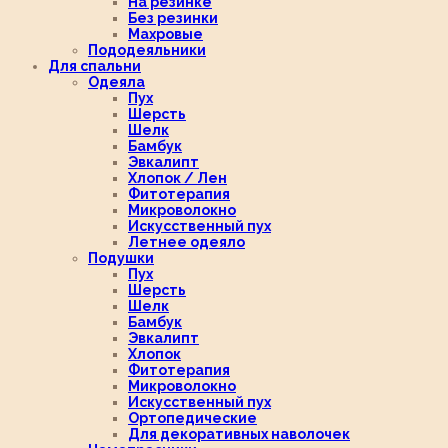
На резинке
Без резинки
Махровые
Пододеяльники
Для спальни
Одеяла
Пух
Шерсть
Шелк
Бамбук
Эвкалипт
Хлопок / Лен
Фитотерапия
Микроволокно
Искусственный пух
Летнее одеяло
Подушки
Пух
Шерсть
Шелк
Бамбук
Эвкалипт
Хлопок
Фитотерапия
Микроволокно
Искусственный пух
Ортопедические
Для декоративных наволочек