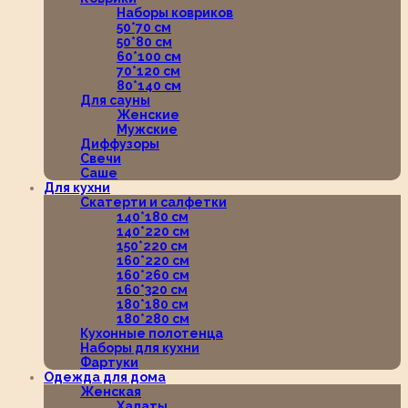
Наборы ковриков
50*70 см
50*80 см
60*100 см
70*120 см
80*140 см
Для сауны
Женские
Мужские
Диффузоры
Свечи
Саше
Для кухни
Скатерти и салфетки
140*180 см
140*220 см
150*220 см
160*220 см
160*260 см
160*320 см
180*180 см
180*280 см
Кухонные полотенца
Наборы для кухни
Фартуки
Одежда для дома
Женская
Халаты