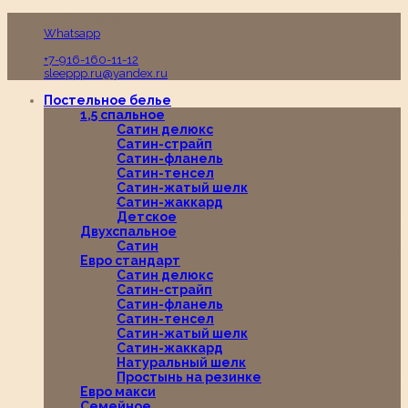
Пн-Вс с 10:00 до 19:00
Whatsapp
+7-916-160-11-12
sleeppp.ru@yandex.ru
Постельное белье
1,5 спальное
Сатин делюкс
Сатин-страйп
Сатин-фланель
Сатин-тенсел
Сатин-жатый шелк
Сатин-жаккард
Детское
Двухспальное
Сатин
Евро стандарт
Сатин делюкс
Сатин-страйп
Сатин-фланель
Сатин-тенсел
Сатин-жатый шелк
Сатин-жаккард
Натуральный шелк
Простынь на резинке
Евро макси
Семейное