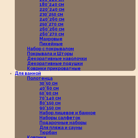
180*240 см
220*240 см
230*250 см
240*260 см
250*270 см
260*260 см
260*270 см
Махровые
Пикейные
Набор с покрывалом
Покрывала и Шторы
Декоративные наволочки
Декоративные подушки
Коврики прикроватные
Для ванной
Полотенца
30*50 см
40*60 см
50*90 см
70*140 см
80*150 см
90*150 см
Набор лицевое и банное
Наборы салфеток
Подарочные наборы
Для пляжа и сауны
Тюрбан
Коврики