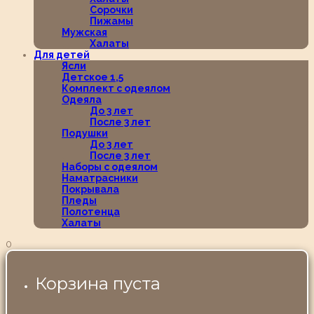
Сорочки
Пижамы
Мужская
Халаты
Для детей
Ясли
Детское 1,5
Комплект с одеялом
Одеяла
До 3 лет
После 3 лет
Подушки
До 3 лет
После 3 лет
Наборы с одеялом
Наматрасники
Покрывала
Пледы
Полотенца
Халаты
0
Корзина пуста