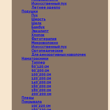
Искусственный пух
Летнее одеяло
Подушки
Пух
Шерсть
Шелк
Бамбук
Эвкалипт
Хлопок
Фитотерапия
Микроволокно
Искусственный пух
Ортопедические
Для декоративных наволочек
Наматрасники
Топпер
60*120 см
90*200 см
100*200 см
120*200 см
140*200 см
160*200 см
180*200 см
200*200 см
Пледы
Покрывала
150*220 см
160*220 см