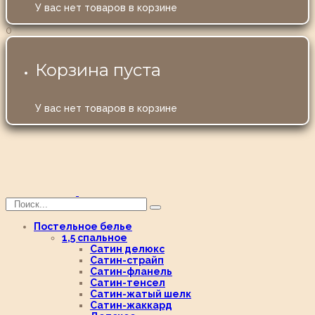
У вас нет товаров в корзине
0
Корзина пуста
У вас нет товаров в корзине
Постельное белье
1,5 спальное
Сатин делюкс
Сатин-страйп
Сатин-фланель
Сатин-тенсел
Сатин-жатый шелк
Сатин-жаккард